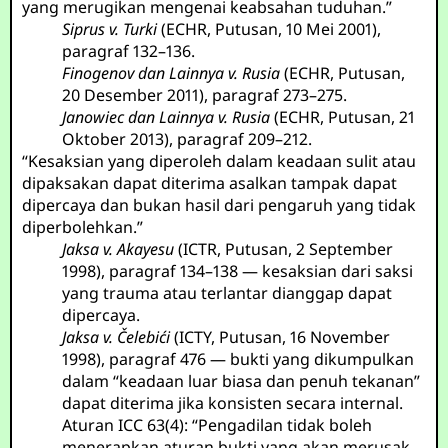
yang merugikan mengenai keabsahan tuduhan.”
Siprus v. Turki
(ECHR, Putusan, 10 Mei 2001),
paragraf 132–136.
Finogenov dan Lainnya v. Rusia
(ECHR, Putusan,
20 Desember 2011), paragraf 273–275.
Janowiec dan Lainnya v. Rusia
(ECHR, Putusan, 21
Oktober 2013), paragraf 209–212.
“Kesaksian yang diperoleh dalam keadaan sulit atau
dipaksakan dapat diterima asalkan tampak dapat
dipercaya dan bukan hasil dari pengaruh yang tidak
diperbolehkan.”
Jaksa v. Akayesu
(ICTR, Putusan, 2 September
1998), paragraf 134–138 — kesaksian dari saksi
yang trauma atau terlantar dianggap dapat
dipercaya.
Jaksa v. Čelebići
(ICTY, Putusan, 16 November
1998), paragraf 476 — bukti yang dikumpulkan
dalam “keadaan luar biasa dan penuh tekanan”
dapat diterima jika konsisten secara internal.
Aturan ICC 63(4): “Pengadilan tidak boleh
menerapkan aturan bukti yang akan merusak