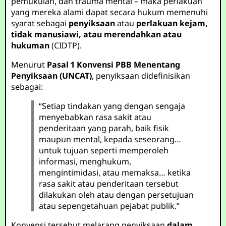
pemukulan, dan trauma mental – maka perlakuan
yang mereka alami dapat secara hukum memenuhi
syarat sebagai
penyiksaan
atau
perlakuan kejam,
tidak manusiawi, atau merendahkan atau
hukuman
(CIDTP).
Menurut
Pasal 1 Konvensi PBB Menentang
Penyiksaan (UNCAT)
, penyiksaan didefinisikan
sebagai:
“Setiap tindakan yang dengan sengaja
menyebabkan rasa sakit atau
penderitaan yang parah, baik fisik
maupun mental, kepada seseorang…
untuk tujuan seperti memperoleh
informasi, menghukum,
mengintimidasi, atau memaksa… ketika
rasa sakit atau penderitaan tersebut
dilakukan oleh atau dengan persetujuan
atau sepengetahuan pejabat publik.”
Konvensi tersebut melarang penyiksaan
dalam