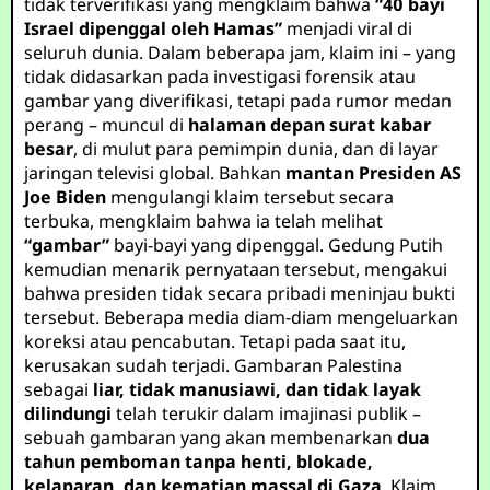
tidak terverifikasi yang mengklaim bahwa
“40 bayi
Israel dipenggal oleh Hamas”
menjadi viral di
seluruh dunia. Dalam beberapa jam, klaim ini – yang
tidak didasarkan pada investigasi forensik atau
gambar yang diverifikasi, tetapi pada rumor medan
perang – muncul di
halaman depan surat kabar
besar
, di mulut para pemimpin dunia, dan di layar
jaringan televisi global. Bahkan
mantan Presiden AS
Joe Biden
mengulangi klaim tersebut secara
terbuka, mengklaim bahwa ia telah melihat
“gambar”
bayi-bayi yang dipenggal. Gedung Putih
kemudian menarik pernyataan tersebut, mengakui
bahwa presiden tidak secara pribadi meninjau bukti
tersebut. Beberapa media diam-diam mengeluarkan
koreksi atau pencabutan. Tetapi pada saat itu,
kerusakan sudah terjadi. Gambaran Palestina
sebagai
liar, tidak manusiawi, dan tidak layak
dilindungi
telah terukir dalam imajinasi publik –
sebuah gambaran yang akan membenarkan
dua
tahun pemboman tanpa henti, blokade,
kelaparan, dan kematian massal di Gaza
. Klaim