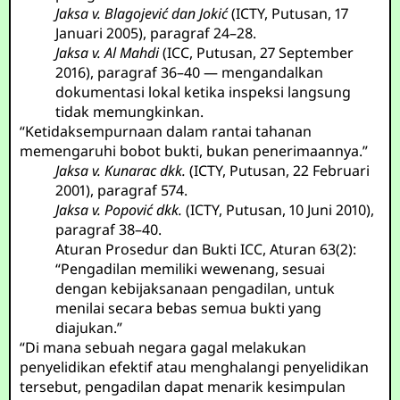
Jaksa v. Blagojević dan Jokić
(ICTY, Putusan, 17
Januari 2005), paragraf 24–28.
Jaksa v. Al Mahdi
(ICC, Putusan, 27 September
2016), paragraf 36–40 — mengandalkan
dokumentasi lokal ketika inspeksi langsung
tidak memungkinkan.
“Ketidaksempurnaan dalam rantai tahanan
memengaruhi bobot bukti, bukan penerimaannya.”
Jaksa v. Kunarac dkk.
(ICTY, Putusan, 22 Februari
2001), paragraf 574.
Jaksa v. Popović dkk.
(ICTY, Putusan, 10 Juni 2010),
paragraf 38–40.
Aturan Prosedur dan Bukti ICC, Aturan 63(2):
“Pengadilan memiliki wewenang, sesuai
dengan kebijaksanaan pengadilan, untuk
menilai secara bebas semua bukti yang
diajukan.”
“Di mana sebuah negara gagal melakukan
penyelidikan efektif atau menghalangi penyelidikan
tersebut, pengadilan dapat menarik kesimpulan