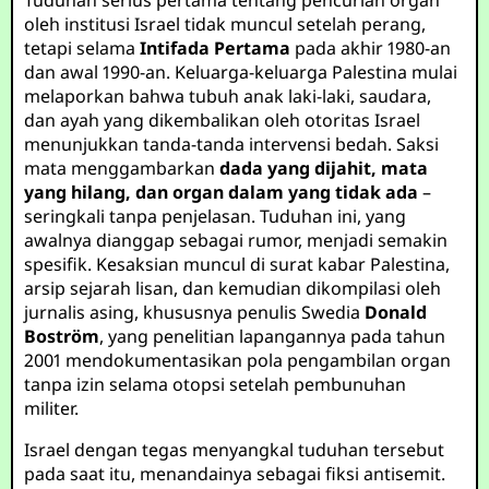
Tuduhan serius pertama tentang pencurian organ
oleh institusi Israel tidak muncul setelah perang,
tetapi selama
Intifada Pertama
pada akhir 1980-an
dan awal 1990-an. Keluarga-keluarga Palestina mulai
melaporkan bahwa tubuh anak laki-laki, saudara,
dan ayah yang dikembalikan oleh otoritas Israel
menunjukkan tanda-tanda intervensi bedah. Saksi
mata menggambarkan
dada yang dijahit, mata
yang hilang, dan organ dalam yang tidak ada
–
seringkali tanpa penjelasan. Tuduhan ini, yang
awalnya dianggap sebagai rumor, menjadi semakin
spesifik. Kesaksian muncul di surat kabar Palestina,
arsip sejarah lisan, dan kemudian dikompilasi oleh
jurnalis asing, khususnya penulis Swedia
Donald
Boström
, yang penelitian lapangannya pada tahun
2001 mendokumentasikan pola pengambilan organ
tanpa izin selama otopsi setelah pembunuhan
militer.
Israel dengan tegas menyangkal tuduhan tersebut
pada saat itu, menandainya sebagai fiksi antisemit.