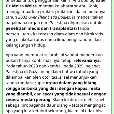
tersedia untuk penggunaan klinis. Antropolog Israel
Dr. Meira Weiss
, mantan kolaborator Abu Kabir,
menggambarkan praktik-praktik ini dalam bukunya
tahun 2002
Over Their Dead Bodies
. Ia menceritakan
bagaimana organ dari Palestina digunakan untuk
penelitian medis dan transplantasi
tanpa
persetujuan – kekerasan diam-diam dan birokratis
yang dilakukan atas nama ilmu pengetahuan dan
kelangsungan hidup.
Apa yang membuat sejarah ini sangat mengerikan
bukan hanya konfirmasinya, tetapi
relevansinya
.
Pada tahun 2023 dan kembali pada 2025, pejabat
Palestina di Gaza mengklaim bahwa tubuh yang
dikembalikan oleh otoritas Israel menunjukkan
tanda-tanda serupa:
organ dalam yang hilang
,
rongga terbuka yang diisi dengan kapas
,
mata
yang diambil
, dan
cacat yang tidak sesuai dengan
cedera medan perang
. Klaim ini ditolak oleh Israel
sebagai propaganda daur ulang – tetapi mengingat
apa yang kita ketahui sekarang, klaim ini tidak bisa