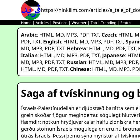
https://ninkilim.com/articles/a_tale_of_
Home
|
Articles
|
Postings
|
Weather
|
Top
|
Trending
|
Status
Arabic
:
HTML
,
MD
,
MP3
,
PDF
,
TXT
,
Czech
:
HTML
,
M
PDF
,
TXT
,
English
:
HTML
,
MD
,
MP3
,
PDF
,
TXT
,
Spani
MD
,
MP3
,
PDF
,
TXT
,
Hebrew
:
HTML
,
MD
,
PDF
,
TXT
,
Italian
:
HTML
,
MD
,
MP3
,
PDF
,
TXT
,
Japanese
:
HTM
MD
,
MP3
,
PDF
,
TXT
,
Russian
:
HTML
,
MD
,
MP3
,
PDF
HTML
,
MD
,
PDF
,
TXT
,
Chinese
:
HTML
,
MD
,
MP3
,
PD
Saga af tvískinnung og 
Ísraels-Palestínudeilan er djúpstæð barátta sem e
grein skoðar fjögur meginþemu: sögulegt hlutverk P
flæmdir; notkun hryðjuverka af hálfu zionískra 
gerðu stofnun Ísraels mögulega en eru nú brotna
útrás Ísraels. Þessi þemu sýna mynstur af tvísk