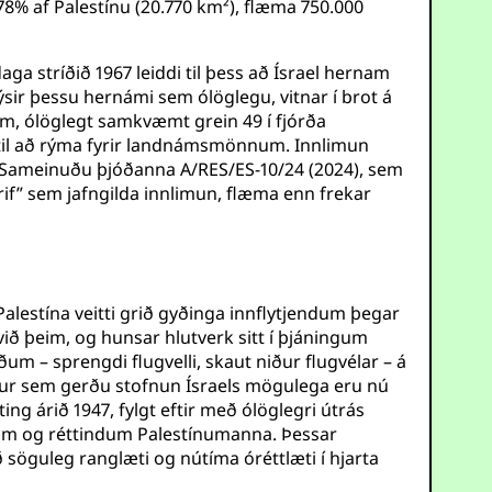
 78% af Palestínu (20.770 km²), flæma 750.000
 stríðið 1967 leiddi til þess að Ísrael hernam
sir þessu hernámi sem ólöglegu, vitnar í brot á
, ólöglegt samkvæmt grein 49 í fjórða
 til að rýma fyrir landnámsmönnum. Innlimun
un Sameinuðu þjóðanna A/RES/ES-10/24 (2024), sem
if” sem jafngilda innlimun, flæma enn frekar
alestína veitti grið gyðinga innflytjendum þegar
ið þeim, og hunsar hlutverk sitt í þjáningum
ðum – sprengdi flugvelli, skaut niður flugvélar – á
ur sem gerðu stofnun Ísraels mögulega eru nú
 árið 1947, fylgt eftir með ólöglegri útrás
gum og réttindum Palestínumanna. Þessar
 söguleg ranglæti og nútíma óréttlæti í hjarta