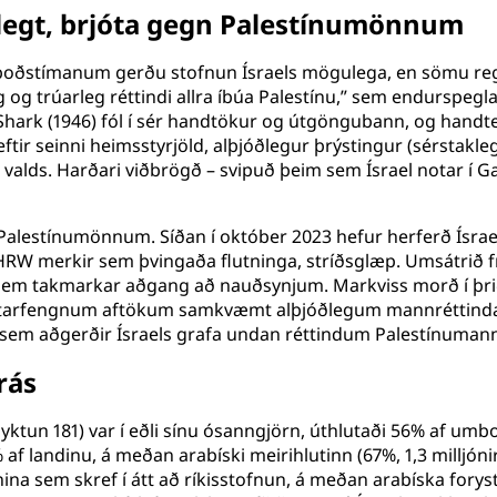
legt, brjóta gegn Palestínumönnum
oðstímanum gerðu stofnun Ísraels mögulega, en sömu reg
og trúarleg réttindi allra íbúa Palestínu,” sem endurspe
 Shark (1946) fól í sér handtökur og útgöngubann, og handtek
 eftir seinni heimsstyrjöld, alþjóðlegur þrýstingur (sérstakl
lds. Harðari viðbrögð – svipuð þeim sem Ísrael notar í Ga
á Palestínumönnum. Síðan í október 2023 hefur herferð Ísrael
HRW merkir sem þvingaða flutninga, stríðsglæp. Umsátrið fr
em takmarkar aðgang að nauðsynjum. Markviss morð í þriðj
réttarfengnum aftökum samkvæmt alþjóðlegum mannréttinda
em aðgerðir Ísraels grafa undan réttindum Palestínumanna t
rás
tun 181) var í eðli sínu ósanngjörn, úthlutaði 56% af umboðs
 landinu, á meðan arabíski meirihlutinn (67%, 1,3 milljónir)
na sem skref í átt að ríkisstofnun, á meðan arabíska foryst