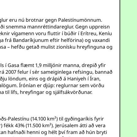
lur eru nú brotnar gegn Palestínumönnum.
glaði snemma mannréttindareglur. Gegn uppreisn
nir vígamenn voru fluttir í búðir í Erítreu, Keníu
ega frá Bandaríkjunum eftir helförina) og vaxandi
sa – hefðu getað mulist zionísku hreyfinguna og
s í Gasa flæmt 1,9 milljónir manna, drepið yfir
á 2007 felur í sér sameiginlega refsingu, bannað
u löndum, eins og drápið á Haniyeh í Íran,
lögum. Írónían er djúp: reglurnar sem vörðu
il lífs, hreyfingar og sjálfsákvörðunar.
-Palestínu (14.100 km²) til gyðingaríkis fyrir
 fékk 43% (11.500 km²). Jerúsalem átti að vera
an hafnaði henni og hélt því fram að hún bryti