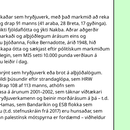
okkaðar sem hryðjuverk, með það markmið að reka
g drap 91 manns (41 araba, 28 Breta, 17 gyðinga).
kti fjöldaflótta og ýkti Nakba. Aðrar aðgerðir
 markaði og alþjóðlegum árásum eins og
 þjóðanna, Folke Bernadotte, árið 1948, hið
skapa ótta og sækjast eftir pólitískum markmiðum
Begin, sem MI5 setti 10.000 punda verðlaun á
leiðir í dag.
gnrýnt sem hryðjuverk eða brot á alþjóðalögum.
skildi þúsundir eftir strandaglópa, sem HRW
 drap 108 af 113 manns, athöfn sem
í Gasa á árunum 2001–2002, sem táknar víðtækari
ryðjuverkamenn og beinir morðárásum á þá – t.d.
u. Hamas, sem Bandaríkin og ESB flokka sem
 (t.d. stefnuskráin frá 2017) eru hunsaðar, sem
ðan palestínsk mótspyrna er fordæmd – viðheldur