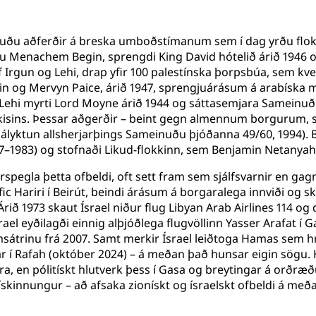
otuðu aðferðir á breska umboðstímanum sem í dag yrðu fl
stu Menachem Begin, sprengdi King David hótelið árið 1946 o
 Irgun og Lehi, drap yfir 100 palestínska þorpsbúa, sem kvei
tin og Mervyn Paice, árið 1947, sprengjuárásum á arabíska
 Lehi myrti Lord Moyne árið 1944 og sáttasemjara Sameinuðu
isins. Þessar aðgerðir – beint gegn almennum borgurum, 
(ályktun allsherjarþings Sameinuðu þjóðanna 49/60, 1994). 
77–1983) og stofnaði Likud-flokkinn, sem Benjamin Netanyahu 
rspegla þetta ofbeldi, oft sett fram sem sjálfsvarnir en ga
fic Hariri í Beirút, beindi árásum á borgaralega innviði og 
ið 1973 skaut Ísrael niður flug Libyan Arab Airlines 114 og
rael eyðilagði einnig alþjóðlega flugvöllinn Yasser Arafat 
sátrinu frá 2007. Samt merkir Ísrael leiðtoga Hamas sem h
war í Rafah (október 2024) – á meðan það hunsar eigin sög
a, en pólitískt hlutverk þess í Gasa og breytingar á orðræðu
ískinnungur – að afsaka zionískt og ísraelskt ofbeldi á me