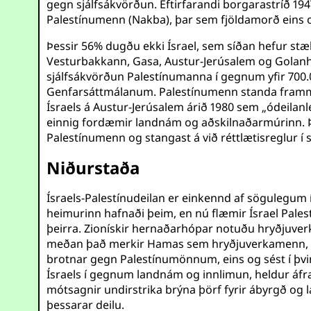
gegn sjálfsákvörðun. Eftirfarandi borgarastríð 1947
Palestínumenn (Nakba), þar sem fjöldamorð eins og
Þessir 56% dugðu ekki Ísrael, sem síðan hefur st
Vesturbakkann, Gasa, Austur-Jerúsalem og Golanhæð
sjálfsákvörðun Palestínumanna í gegnum yfir 700
Genfarsáttmálanum. Palestínumenn standa frammi f
Ísraels á Austur-Jerúsalem árið 1980 sem „ódeilan
einnig fordæmir landnám og aðskilnaðarmúrinn. Þes
Palestínumenn og stangast á við réttlætisreglur í 
Niðurstaða
Ísraels-Palestínudeilan er einkennd af sögulegum 
heimurinn hafnaði þeim, en nú flæmir Ísrael Pales
þeirra. Zionískir hernaðarhópar notuðu hryðjuverk t
meðan það merkir Hamas sem hryðjuverkamenn, þr
brotnar gegn Palestínumönnum, eins og sést í þvi
Ísraels í gegnum landnám og innlimun, heldur áfr
mótsagnir undirstrika brýna þörf fyrir ábyrgð og l
þessarar deilu.