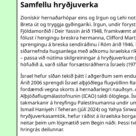
Samfellu hryðjuverka
Zionískir hernaðarhópar eins og Irgun og Lehi n
Breta út og tryggja gyðingaríki. Irgun, undir fory
Fjöldamorðið í Deir Yassin árið 1948, framkvæmt af
fólust í hengingu breskra hermanna, Clifford Mar
sprengingu á breska sendiráðinu í Róm árið 1946.
síðarnefnda hugsanlega með aðkomu ísraelska rík
– passa við nútíma skilgreiningar á hryðjuverkum 
höfuðið á, varð síðar forsætisráðherra Ísraels (19
Ísrael hefur síðan tekið þátt í aðgerðum sem endu
Árið 2006 sprengdi Ísrael alþjóðlega flugvöllinn Ra
fordæmdi vegna skorts á hernaðarlegri nauðsyn. Ár
Alþjóðaflugmálastofnunin (ICAO) taldi ólöglega. Ís
takmarkanir á hreyfingu Palestínumanna undir um
Ismail Haniyeh í Teheran (júlí 2024) og Yahya Sin
hryðjuverkasamtök, hefur ráðist á ísraelska borgar
neitar þeim um lögmætið sem Begin náði. Þessi tv
hringrás deilunnar.