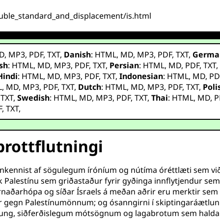
double_standard_and_displacement/is.html
D
,
MP3
,
PDF
,
TXT
,
Danish
:
HTML
,
MD
,
MP3
,
PDF
,
TXT
,
Germa
sh
:
HTML
,
MD
,
MP3
,
PDF
,
TXT
,
Persian
:
HTML
,
MD
,
PDF
,
TXT
Hindi
:
HTML
,
MD
,
MP3
,
PDF
,
TXT
,
Indonesian
:
HTML
,
MD
,
PD
L
,
MD
,
MP3
,
PDF
,
TXT
,
Dutch
:
HTML
,
MD
,
MP3
,
PDF
,
TXT
,
Poli
,
TXT
,
Swedish
:
HTML
,
MD
,
MP3
,
PDF
,
TXT
,
Thai
:
HTML
,
MD
,
P
F
,
TXT
,
brottflutningi
inkennist af sögulegum íróníum og nútíma óréttlæti sem við
alestínu sem griðastaður fyrir gyðinga innflytjendur sem flý
hernaðarhópa og síðar Ísraels á meðan aðrir eru merktir s
r gegn Palestínumönnum; og ósanngirni í skiptingaráætlun
innung, siðferðislegum mótsögnum og lagabrotum sem hald