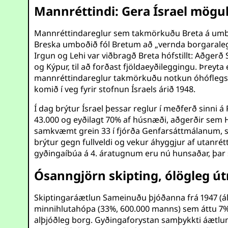
Mannréttindi: Gera Ísrael mögu
Mannréttindareglur sem takmörkuðu Breta á umb
Breska umboðið fól Bretum að „vernda borgaraleg 
Irgun og Lehi var viðbragð Breta hófstillt: Aðgerð
og Kýpur, til að forðast fjöldaeyðileggingu. Þreyta
mannréttindareglur takmörkuðu notkun óhóflegs va
komið í veg fyrir stofnun Ísraels árið 1948.
Í dag brýtur Ísrael þessar reglur í meðferð sinni 
43.000 og eyðilagt 70% af húsnæði, aðgerðir sem 
samkvæmt grein 33 í fjórða Genfarsáttmálanum, s
brýtur gegn fullveldi og vekur áhyggjur af utan
gyðingaíbúa á 4. áratugnum eru nú hunsaðar, þar s
Ósanngjörn skipting, ólögleg út
Skiptingaráætlun Sameinuðu þjóðanna frá 1947 (ályk
minnihlutahópa (33%, 600.000 manns) sem áttu 7% af
alþjóðleg borg. Gyðingaforystan samþykkti áætluni