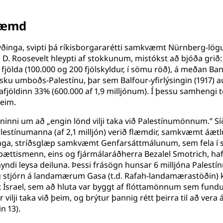
flæmd
 gyðinga, svipti þá ríkisborgararétti samkvæmt Nürnberg-lög
in D. Roosevelt hleypti af stokkunum, mistókst að bjóða grið
 fjölda (100.000 og 200 fjölskyldur, í sömu röð), á meðan B
u umboðs-Palestínu, þar sem Balfour-yfirlýsingin (1917) au
úafjöldinn 33% (600.000 af 1,9 milljónum). Í þessu samhengi
þeim.
ögninni um að „engin lönd vilji taka við Palestínumönnum.” 
r Palestínumanna (af 2,1 milljón) verið flæmdir, samkvæmt
nga, stríðsglæp samkvæmt Genfarsáttmálunum, sem fela í sé
ttismenn, eins og fjármálaráðherra Bezalel Smotrich, hafa la
ndi leysa deiluna. Þessi frásögn hunsar 6 milljóna Palestínu
g stjórn á landamærum Gasa (t.d. Rafah-landamærastöðin) ke
ós: Ísrael, sem að hluta var byggt af flóttamönnum sem fund
 vilji taka við þeim, og brýtur þannig rétt þeirra til að v
n 13).