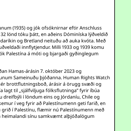
unum (1935) og jók ofsóknirnar eftir Anschluss
: 32 lönd tóku þátt, en aðeins Dóminíska lýðveldið
andaríkin og Bretland neituðu að auka kvóta. Með
ðveldaði innflytjendur. Milli 1933 og 1939 komu
 tók Palestína á móti og bjargaði gyðinglegum
Síðan Hamas-árásin 7. október 2023 og
 áætlunum Sameinuðu þjóðanna. Human Rights Watch
r brottflutningsboð, árásir á örugg svæði og
gt til „sjálfviljuga fólksflutninga” fyrir íbúa
 dreifbýli í löndum eins og Jórdaníu, Chile og
mur í veg fyrir að Palestínumenn geti farið, en
u grið í Palestínu, flæmir nú Palestínumenn með
era á heimalandi sínu samkvæmt alþjóðalögum