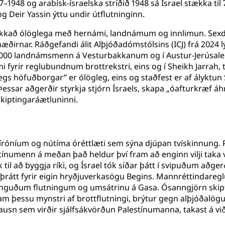
–1948 og arabísk-ísraelska stríðið 1948 sá Ísrael stækka til
 Deir Yassin ýttu undir útflutninginn.
ækkað ólöglega með hernámi, landnámum og innlimun. Sexdaga
irnar. Ráðgefandi álit Alþjóðadómstólsins (ICJ) frá 2024 lý
.000 landnámsmenn á Vesturbakkanum og í Austur-Jerúsalem
yrir reglubundnum brottrekstri, eins og í Sheikh Jarrah,
legs höfuðborgar” er ólögleg, eins og staðfest er af álykt
sar aðgerðir styrkja stjórn Ísraels, skapa „óafturkræf áhr
skiptingaráætluninni.
íróníum og nútíma óréttlæti sem sýna djúpan tvískinnung. P
tínumenn á meðan það heldur því fram að enginn vilji taka v
il að byggja ríki, og Ísrael tók síðar þátt í svipuðum aðger
átt fyrir eigin hryðjuverkasögu Begins. Mannréttindaregl
nguðum flutningum og umsátrinu á Gasa. Ósanngjörn skipting
am þessu mynstri af brottflutningi, brýtur gegn alþjóðalö
ausn sem virðir sjálfsákvörðun Palestínumanna, takast á við