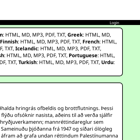
Login
n
:
HTML
,
MD
,
MP3
,
PDF
,
TXT
,
Greek
:
HTML
,
MD
,
,
Finnish
:
HTML
,
MD
,
MP3
,
PDF
,
TXT
,
French
:
HTML
,
F
,
TXT
,
Icelandic
:
HTML
,
MD
,
MP3
,
PDF
,
TXT
,
sh
:
HTML
,
MD
,
MP3
,
PDF
,
TXT
,
Portuguese
:
HTML
,
DF
,
TXT
,
Turkish
:
HTML
,
MD
,
MP3
,
PDF
,
TXT
,
Urdu
:
halda hringrás ofbeldis og brottflutnings. Þessi
ðu ofsóknir nasista, aðeins til að verða sjálfir
em hryðjuverkamenn; mannréttindareglur sem
 Sameinuðu þjóðanna frá 1947 og síðari ólögleg
a áfram að grafa undan réttindum Palestínumanna