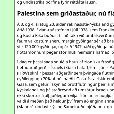
og undirstrika þörfina fyrir réttláta lausn.
Palestína sem griðastaður, nú 
Á 3. og 4. áratug 20. aldar rak nasista-Þýskaland
árið 1938. Évian-ráðstefnan í júlí 1938, sem Frankl
og Kosta Ríka buðust til að taka við umtalsverðum
fáum valkostum sneru margir gyðingar sér að bresk
yfir 120.000 gyðingar, og árið 1947 náði gyðingaíb
flóttamönnum þegar stór hluti heimsins hafnaði 
Í dag er þessi saga snúið á haus af zionísku frás
hefndaraðgerðir Ísraels í Gasa hafa 1,9 milljóni
(HRW) skráir þessar aðgerðir sem þvingaða flutni
eyðileggingu 70% af húsnæði í Gasa. Ísraelskir embæ
Gasa, sem gefur í skyn að brottflutningur þeirra my
Þýskalandi, og þá staðreynd að umsátur Ísraels o
ekki skortur á alþjóðlegum vilja. Írónían er auglj
valdi á meðan það heldur því fram að enginn annar
(Mannréttindayfirlýsing Sameinuðu þjóðanna, grei