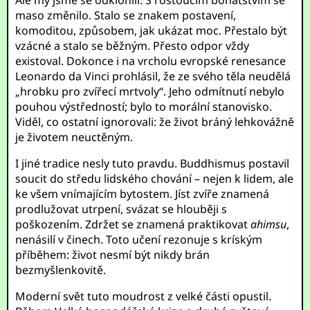
Ale my jsme se odklonili. S rostoucím bohatstvím se
maso změnilo. Stalo se znakem postavení,
komoditou, způsobem, jak ukázat moc. Přestalo být
vzácné a stalo se běžným. Přesto odpor vždy
existoval. Dokonce i na vrcholu evropské renesance
Leonardo da Vinci prohlásil, že ze svého těla neudělá
„hrobku pro zvířecí mrtvoly“. Jeho odmítnutí nebylo
pouhou výstředností; bylo to morální stanovisko.
Viděl, co ostatní ignorovali: že život bráný lehkovážně
je životem neuctěným.
I jiné tradice nesly tuto pravdu. Buddhismus postavil
soucit do středu lidského chování – nejen k lidem, ale
ke všem vnímajícím bytostem. Jíst zvíře znamená
prodlužovat utrpení, svázat se hlouběji s
poškozením. Zdržet se znamená praktikovat
ahimsu
,
nenásilí v činech. Toto učení rezonuje s kríským
příběhem: život nesmí být nikdy brán
bezmyšlenkovitě.
Moderní svět tuto moudrost z velké části opustil.