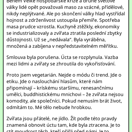
Během Velké hospodářské krize a druhé světové
války lidé opět považovali maso za vzácné, přídělové,
nikdy neplýtvané. Ale po skončení války hlad vystřídal
hojnost a zdrženlivost ustoupila přemíře. Spotřeba
masa prudce vzrostla. Kuchyně ztěžkly, ekonomiky
se industrializovaly a zvířata ztratila poslední zbytky
důstojnosti. Už se „nedávala“. Byla vyráběna,
množená a zabíjena v nepředstavitelném měřítku.
Smlouva byla porušena. Úcta se rozplynula. Vazba
mezi lidmi a zvířaty se zhroutila do vykořisťování.
Proto jsem vegetarián. Nejde o módu či trend. Jde o
etiku. Jde o naslouchání hlasům, které nám
připomínají – krískému staršímu, renesančnímu
umělci, buddhistickému mnichovi – že zvířata nejsou
komodity, ale společníci. Pokud nemusím brát život,
odmítám to. Mé tělo nebude hrobkou.
Zvířata jsou přátelé, ne jídlo. Žít podle této pravdy
znamená obnovit úctu tam, kde byla ztracena. Je to
ctít moudrost těch, kteří přišli před námi. Je to