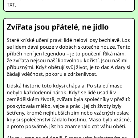
TXT
,
Zvířata jsou přátelé, ne jídlo
Staré kríské učení praví: lidé neloví losy bezhlavě. Los
se lidem dává pouze v dobách skutečné nouze. Tento
příběh není jen legendou – je to poučení. Říká nám,
že zvířata nejsou naší libovolnou kořistí. Jsou našimi
příbuznými. Když obětují svůj život, je to dar. A dary si
žádají vděčnost, pokoru a zdrženlivost.
Lidská historie toto kdysi chápala. Po staletí maso
nebylo každodenní nárok. Když se lidé usadili v
zemědělském životě, zvířata byla společníky v přežití:
poskytovala mléko, vejce a práci. Jejich životy byly
šetřeny, kromě nejhlubších zim nebo vzácných oslav,
kdy si společenství žádalo hostinu. Maso bylo vzácné,
a proto posvátné. Jíst ho znamenalo ctít váhu oběti.