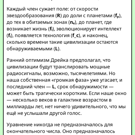
Каждый член сужает поле: от скорости
звездообразования (
R
) до доли с планетами (
fₚ
),
до тех в обитаемых зонах (
nₑ
), до планет, где
возникает жизнь (
fₗ
), эволюционирует интеллект
(
fᵢ
), появляется технология (
f_c
), и наконец,
сколько времени такие цивилизации остаются
обнаруживаемыми (
L
).
Ранний оптимизм Дрейка предполагал, что
цивилизации будут транслировать мощные
радиосигналы, возможно, тысячелетиями. Но
наша собственная «громкая фаза» уже угасает, и
последний член —
L
, срок обнаружимости —
может быть трагически коротким. Если наше окно
— несколько веков в галактике возрастом в
миллиарды лет, нет ничего удивительного, что мы
ещё не услышали другой голос.
Уравнение никогда не предназначалось для
окончательного числа. Оно предназначалось