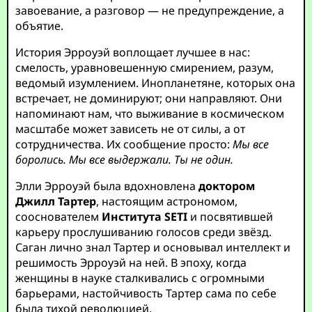
завоевание, а разговор — не предупреждение, а
объятие.
История Эрроуэй воплощает лучшее в нас:
смелость, уравновешенную смирением, разум,
ведомый изумлением. Инопланетяне, которых она
встречает, не доминируют; они направляют. Они
напоминают нам, что выживание в космическом
масштабе может зависеть не от силы, а от
сотрудничества. Их сообщение просто:
Мы все
боролись. Мы все выдержали. Ты не один.
Элли Эрроуэй была вдохновлена
доктором
Джилл Тартер
, настоящим астрономом,
сооснователем
Института SETI
и посвятившей
карьеру прослушиванию голосов среди звёзд.
Саган лично знал Тартер и основывал интеллект и
решимость Эрроуэй на ней. В эпоху, когда
женщины в науке сталкивались с огромными
барьерами, настойчивость Тартер сама по себе
была тихой революцией.