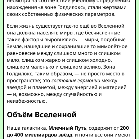
несмотря на соответствие учебному определению
нахождения «в зоне Голдилокс», стали жертвами
своих собственных физических параметров.
Если жизнь существует где-то ещё во Вселенной,
она должна населять миры, где бесчисленные
такие факторы выровнялись — миры, подобные
Земле, нашедшие и сохранившие то мимолётное
равновесие между слишком много и слишком
мало, слишком жарко и слишком холодно,
слишком маленько и слишком велико. Зона
Голдилокс, таким образом, — не просто место в
пространстве; это
состояние гармонии
между
звездой и планетой, между энергией и материей
— и, возможно, между случайностью и
неизбежностью.
Объём Вселенной
Наша галактика,
Млечный Путь
, содержит от
200
до 400 миллиардов звёзд
, и почти все они имеют