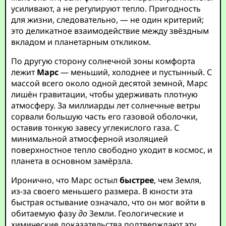
усиливают, а не регулируют тепло. Пригодность
для жизни, следовательно, — не один критерий;
это деликатное взаимодействие между звёздным
вкладом и планетарным откликом.
По другую сторону солнечной зоны комфорта
лежит
Марс
— меньший, холоднее и пустынный. С
массой всего около одной десятой земной, Марс
лишён гравитации, чтобы удерживать плотную
атмосферу. За миллиарды лет солнечные ветры
сорвали большую часть его газовой оболочки,
оставив тонкую завесу углекислого газа. С
минимальной атмосферной изоляцией
поверхностное тепло свободно уходит в космос, и
планета в основном замёрзла.
Иронично, что Марс остыл
быстрее
, чем Земля,
из-за своего меньшего размера. В юности эта
быстрая остывание означало, что он мог войти в
обитаемую фазу
до
Земли. Геологические и
химические доказательства подтверждают эту