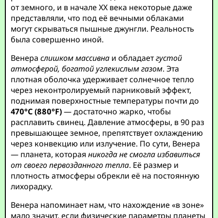
от земного, и в начале XX века некоторые даже
представляли, что под её вечными облаками
могут скрываться пышные джунгли. Реальность
была совершенно иной.
Венера
слишком массивна
и обладает
густой
атмосферой, богатой углекислым газом
. Эта
плотная оболочка удерживает солнечное тепло
через неконтролируемый парниковый эффект,
поднимая поверхностные температуры почти до
470°C (880°F)
— достаточно жарко, чтобы
расплавить свинец. Давление атмосферы, в 90 раз
превышающее земное, препятствует охлаждению
через конвекцию или излучение. По сути, Венера
— планета, которая
никогда не смогла избавиться
от своего первозданного тепла
. Её размер и
плотность атмосферы обрекли её на постоянную
лихорадку.
Венера напоминает нам, что нахождение «в зоне»
мало значит, если физические параметры планеты