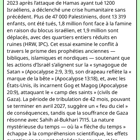
2023 après l’attaque de Hamas ayant tué 1200
Israéliens, a déclenché une crise humanitaire sans
précédent. Plus de 47 000 Palestiniens, dont 13 319
enfants, ont été tués, 1,8 million font face à la famine
en raison du blocus israélien, et 1,9 million sont
déplacés, avec des quartiers entiers réduits en
ruines (HRW, IPC). Cet essai examine le conflit à
travers le prisme des prophéties anciennes —
bibliques, islamiques et nordiques — soutenant que
les actions d’Israël s’alignent sur la « synagogue de
Satan » (Apocalypse 2:9, 3:9), son drapeau reflète la «
marque de la bête » (Apocalypse 13:18), et, avec les
États-Unis, ils incarnent Gog et Magog (Apocalypse
20:9), attaquant le « camp des saints » (civils de
Gaza). La période de tribulation de 42 mois, pouvant
se terminer en avril 2027, suggère un « feu du ciel »
de conséquences, tandis que la souffrance de Gaza
résonne avec Sahih al-Bukhari 7115. La nature
mystérieuse du temps — où la « flèche du temps »
échappe à la compréhension scientifique, les effets