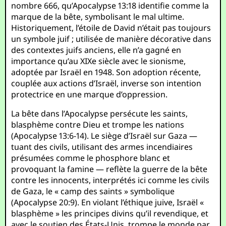
nombre 666, qu’Apocalypse 13:18 identifie comme la
marque de la bête, symbolisant le mal ultime.
Historiquement, l’étoile de David n’était pas toujours
un symbole juif ; utilisée de manière décorative dans
des contextes juifs anciens, elle n’a gagné en
importance qu’au XIXe siècle avec le sionisme,
adoptée par Israël en 1948. Son adoption récente,
couplée aux actions d’Israël, inverse son intention
protectrice en une marque d’oppression.
La bête dans l’Apocalypse persécute les saints,
blasphème contre Dieu et trompe les nations
(Apocalypse 13:6-14). Le siège d’Israël sur Gaza —
tuant des civils, utilisant des armes incendiaires
présumées comme le phosphore blanc et
provoquant la famine — reflète la guerre de la bête
contre les innocents, interprétés ici comme les civils
de Gaza, le « camp des saints » symbolique
(Apocalypse 20:9). En violant l’éthique juive, Israël «
blasphème » les principes divins qu’il revendique, et
avec le soutien des États-Unis, trompe le monde par