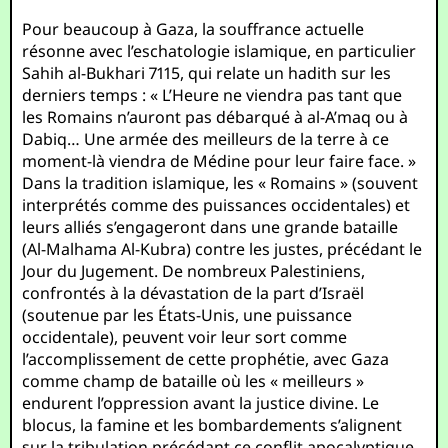
Pour beaucoup à Gaza, la souffrance actuelle
résonne avec l’eschatologie islamique, en particulier
Sahih al-Bukhari 7115, qui relate un hadith sur les
derniers temps : « L’Heure ne viendra pas tant que
les Romains n’auront pas débarqué à al-A’maq ou à
Dabiq… Une armée des meilleurs de la terre à ce
moment-là viendra de Médine pour leur faire face. »
Dans la tradition islamique, les « Romains » (souvent
interprétés comme des puissances occidentales) et
leurs alliés s’engageront dans une grande bataille
(Al-Malhama Al-Kubra) contre les justes, précédant le
Jour du Jugement. De nombreux Palestiniens,
confrontés à la dévastation de la part d’Israël
(soutenue par les États-Unis, une puissance
occidentale), peuvent voir leur sort comme
l’accomplissement de cette prophétie, avec Gaza
comme champ de bataille où les « meilleurs »
endurent l’oppression avant la justice divine. Le
blocus, la famine et les bombardements s’alignent
sur la tribulation précédant ce conflit apocalyptique,