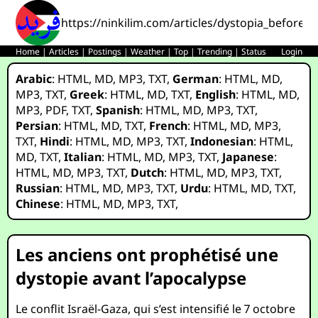
https://ninkilim.com/articles/dystopia_before_t
Home
|
Articles
|
Postings
|
Weather
|
Top
|
Trending
|
Status
Login
Arabic
:
HTML
,
MD
,
MP3
,
TXT
,
German
:
HTML
,
MD
,
MP3
,
TXT
,
Greek
:
HTML
,
MD
,
TXT
,
English
:
HTML
,
MD
,
MP3
,
PDF
,
TXT
,
Spanish
:
HTML
,
MD
,
MP3
,
TXT
,
Persian
:
HTML
,
MD
,
TXT
,
French
:
HTML
,
MD
,
MP3
,
TXT
,
Hindi
:
HTML
,
MD
,
MP3
,
TXT
,
Indonesian
:
HTML
,
MD
,
TXT
,
Italian
:
HTML
,
MD
,
MP3
,
TXT
,
Japanese
:
HTML
,
MD
,
MP3
,
TXT
,
Dutch
:
HTML
,
MD
,
MP3
,
TXT
,
Russian
:
HTML
,
MD
,
MP3
,
TXT
,
Urdu
:
HTML
,
MD
,
TXT
,
Chinese
:
HTML
,
MD
,
MP3
,
TXT
,
Les anciens ont prophétisé une
dystopie avant l’apocalypse
Le conflit Israël-Gaza, qui s’est intensifié le 7 octobre