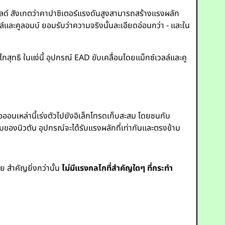
เฟลด์ สังเกตว่าคาปาซิเตอร์แรงดันสูงสามารถสร้างแรงผลัก
ล์และคูลอมบ์ ยอมรับว่าความจริงนั้นละเอียดอ่อนกว่า - และใน
ไกสุทธิ ในแง่นี้ อุปกรณ์ EAD ขับเคลื่อนโดยแม็กซ์เวลล์และคู
ออนเหล่านี้เร่งตัวไปยังอิเล็กโทรดเก็บสะสม โดยชนกับ
มของนิวตัน อุปกรณ์จะได้รับแรงผลักที่เท่ากันและตรงข้าม
ย สำคัญยิ่งกว่านั้น
ไม่มีแรงกลไกที่สำคัญใดๆ ที่กระทำ