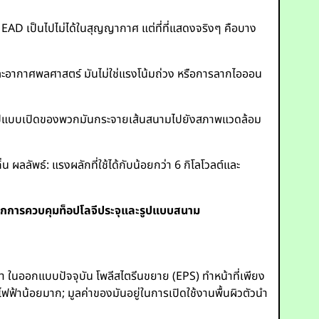
 EAD เป็นไปไม่ได้ในสุญญากาศ แต่ที่ที่แสดงจริงๆ คือบาง
ะอากาศพลศาสตร์ มันไม่ใช่แรงโน้มถ่วง หรือการลากไอออน
ปแบบเปิดของพวกมันกระจายเส้นสนามไปยังสภาพแวดล้อม
น ผลลัพธ์: แรงผลักที่ใช้ได้กับน้อยกว่า 6 กิโลโวลต์และ
ากการควบคุมท็อปโลจีประจุและรูปแบบสนาม
ในออกแบบปัจจุบัน โพลีสไตรีนขยาย (EPS) ทำหน้าที่เพียง
ไฟฟ้าน้อยมาก; มูลค่าของมันอยู่ในการเปิดใช้งานพื้นผิวตัวนำ