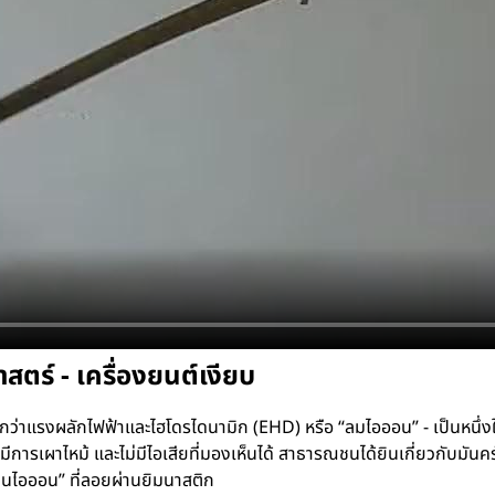
ตร์ - เครื่องยนต์เงียบ
กว่าแรงผลักไฟฟ้าและไฮโดรไดนามิก (EHD) หรือ “ลมไอออน” - เป็นหนึ่งใ
 ไม่มีการเผาไหม้ และไม่มีไอเสียที่มองเห็นได้ สาธารณชนได้ยินเกี่ยวกับ
บินไอออน” ที่ลอยผ่านยิมนาสติก