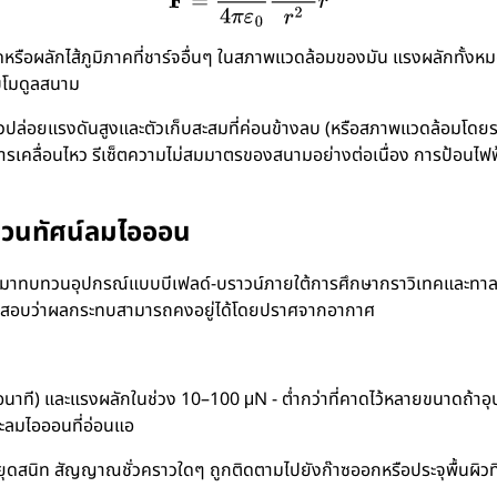
ดหรือผลักไส้ภูมิภาคที่ชาร์จอื่นๆ ในสภาพแวดล้อมของมัน แรงผลักทั้งหม
รับโมดูลสนาม
ปล่อยแรงดันสูงและตัวเก็บสะสมที่ค่อนข้างลบ (หรือสภาพแวดล้อมโดยรอบ
รเคลื่อนไหว รีเซ็ตความไม่สมมาตรของสนามอย่างต่อเนื่อง การป้อนไฟฟ้า
บวนทัศน์ลมไอออน
าทบทวนอุปกรณ์แบบบีเฟลด์-บราวน์ภายใต้การศึกษากราวิเทคและทาลลีย
ดสอบว่าผลกระทบสามารถคงอยู่ได้โดยปราศจากอากาศ
่อนาที) และแรงผลักในช่วง 10–100 μN - ต่ำกว่าที่คาดไว้หลายขนาดถ้
ะลมไอออนที่อ่อนแอ
ยุดสนิท สัญญาณชั่วคราวใดๆ ถูกติดตามไปยังก๊าซออกหรือประจุพื้นผิว