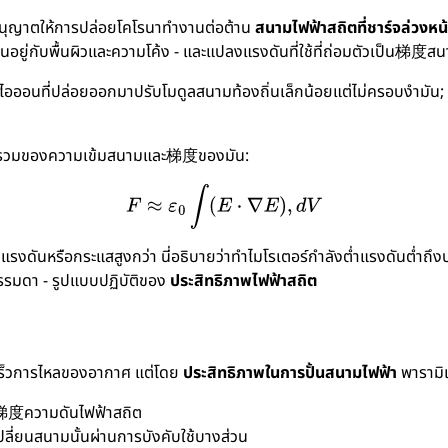
 อนุญาตให้การปล่อยโคโรนาทำงานต่อต้าน
สนามไฟฟ้าสถิตที่ชาร์จล่วงหน
้นอยู่กับพื้นผิวและความโค้ง - และแปลงแรงดันที่ใช้ที่ถ่อมตัวเป็น梯度สน
ียร ไอออนที่ปล่อยออกมาปรับโมดูลสนามท้องถิ่นเล็กน้อยแต่ไม่ครอบงำมัน; แ
การรวมของความเข้มสนามและ梯度ของมัน:
องแรงดันหรือกระแสสูงกว่า นี่อธิบายว่าทำไมโรเตอร์กำลังต่ำแรงดันต่ำถึง
รมดา - รูปแบบปฏิบัติของ
ประสิทธิภาพไฟฟ้าสถิต
เร็วการไหลของอากาศ แต่โดย
ประสิทธิภาพในการปั้นสนามไฟฟ้า
พารามิเ
梯度ความดันไฟฟ้าสถิต
ปลี่ยนสนามนั้นผ่านการบังคับใช้บางส่วน