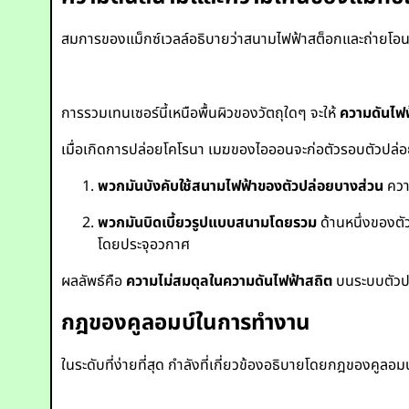
สมการของแม็กซ์เวลล์อธิบายว่าสนามไฟฟ้าสต็อกและถ่ายโอ
การรวมเทนเซอร์นี้เหนือพื้นผิวของวัตถุใดๆ จะให้
ความดันไฟฟ
เมื่อเกิดการปล่อยโคโรนา เมฆของไอออนจะก่อตัวรอบตัวปล่อย
พวกมันบังคับใช้สนามไฟฟ้าของตัวปล่อยบางส่วน
ควา
พวกมันบิดเบี้ยวรูปแบบสนามโดยรวม
ด้านหนึ่งของตัว
โดยประจุอวกาศ
ผลลัพธ์คือ
ความไม่สมดุลในความดันไฟฟ้าสถิต
บนระบบตัวปล
กฎของคูลอมบ์ในการทำงาน
ในระดับที่ง่ายที่สุด กำลังที่เกี่ยวข้องอธิบายโดยกฎของคูลอมบ