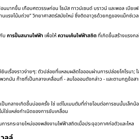
ับซ้อนมากขึ้น เกือบศตวรรษก่อน โธมัส ทาวน์เซนด์ บราวน์ และพอล เบีย
ต้านแรงโน้มถ่วง” วิทยาศาสตร์สมัยใหม่ ซึ่งติดอาวุธด้วยกฎของแม็กซ์เวล
วกับ
การปั้นสนามไฟฟ้า
เพื่อให้
ความเค้นไฟฟ้าสถิต
ที่เกิดขึ้นสร้างแรงกล
ยินเรื่องราวง่ายๆ: ตัวปล่อยที่แหลมผลิตไอออนผ่านการปล่อยโคโรนา; ไอ
วกมัน ก๊าซที่เป็นกลางเคลื่อนที่ - ลมไอออนดังกล่าว - และตามกฎข้อสา
็นกลางเกิดขึ้นบ่อยครั้ง ใช่ แต่โมเมนตัมที่ถ่ายโอนต่อการชนนั้นเล็กน้อ
ม่ใช่แหล่งกำเนิดของการขับเคลื่อน
 - ในการกระจายใหม่ของพลังงานไฟฟ้าสถิตเมื่อประจุอวกาศก่อตัวและไหล
วลล์