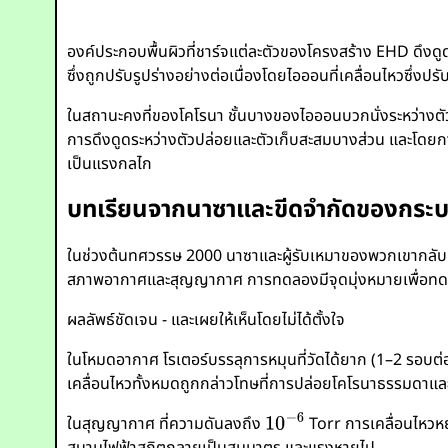
องค์ประกอบพื้นผิวที่ชาร์จแต่ละตัวของโครงสร้าง EHD ดึงดู
ซึ่งถูกปรับรูปร่างอย่างต่อเนื่องโดยไอออนที่เคลื่อนไหวซึ่งป
ในสถานะคงที่ของโคโรนา ชั้นบางของไอออนบวกนั่งระหว่างตัว
การดึงดูดระหว่างตัวปล่อยและตัวเก็บสะสมบางส่วน และโดยกา
เป็นแรงกลไก
บทเรียนจากนาซาและขีดจำกัดของกระ
ในช่วงต้นทศวรรษ 2000 นาซาและผู้รับเหมาของพวกเขากลับม
สภาพอากาศและสุญญากาศ การทดลองมีจุดมุ่งหมายเพื่อท
ผลลัพธ์ชัดเจน - และเผยให้เห็นโดยไม่ได้ตั้งใจ
ในโหมดอากาศ โรเตอร์บรรลุการหมุนที่วัดได้ยาก (1–2 รอบต
เคลื่อนไหวทั้งหมดถูกกล่าวโทษที่การปล่อยโคโรนาธรรมดาแล
ในสุญญากาศ ที่ความดันลงถึง
Torr การเคลื่อนไหวห