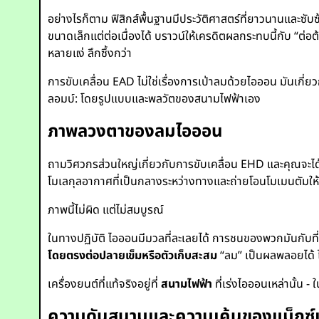
อย่างไรก็ตาม ฟิสิกส์พื้นฐานมีประวัติศาสตร์ที่ยาวนานและซ
ขนาดเล็กแต่ต่อเนื่องได้ บราวน์ให้เครดิตผลกระทบนี้กับ “ต่อ
หลายแง่ ลึกซึ้งกว่า
การขับเคลื่อน EAD ไม่ใช่เรื่องการเป่าลมด้วยไอออน มันเกี่ย
ลอมบ์: โดยรูปแบบและพลวัตของสนามไฟฟ้าเอง
ภาพลวงตาของลมไอออน
ถามวิศวกรส่วนใหญ่เกี่ยวกับการขับเคลื่อน EHD และคุณจะได้
โมเลกุลอากาศที่เป็นกลางระหว่างทางและถ่ายโอนโมเมนตัมให้พ
ภาพนี้ไม่ผิด แต่ไม่สมบูรณ์
ในทางปฏิบัติ ไอออนมีมวลที่ละเลยได้ การชนของพวกมันกับที่เป
โดยตรงต่อปลายเข็มหรือตัวเก็บสะสม
“ลม” เป็นผลพลอยได้ ไ
เครื่องยนต์ที่แท้จริงอยู่ที่
สนามไฟฟ้า
ที่เร่งไอออนเหล่านั้น
ความดันสนามและความเค้นของแม็กซ์เ