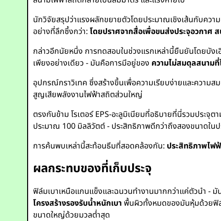
สนามไฟฟ้าสถิตกลายเป็นสมมาตร และแรงหายไป
นักวิจัยสรุปว่าแรงผลักขยายตัวโดยประมาณเชิงเส้นกับความหน
อย่างที่ลึกซึ้งกว่า:
โดยปราศจากสื่อเพื่อขนส่งประจุอวกาศ 
กล่าวอีกนัยหนึ่ง การทดสอบในช่วงแรกเหล่านี้ยืนยันโดยบัง
เพียงอย่างเดียว - มันคือการมีอยู่ของ
ความไม่สมดุลสนามที่ไ
อุปกรณ์กราวิเทค ซึ่งสร้างขึ้นเพื่อความเรียบง่ายและความ
สูญเสียพลังงานไฟฟ้าสถิตส่วนใหญ่
ตรงกันข้าม โรเตอร์ EPS-อะลูมิเนียมที่อธิบายที่นี่รวมประจ
ประมาณ 100 มิลลิวัตต์ - ประสิทธิภาพดีกว่าถึงสองขนาดใน
การค้นพบเหล่านี้สะท้อนธีมที่สอดคล้องกัน:
ประสิทธิภาพไฟฟ
ผลกระทบของที่เก็บประจุ
ฟิล์มเบาเหนือแกนแข็งและฉนวนทำงานมากกว่าแค่ตัวนำ - มั
โครงสร้างรองรับน้ำหนักเบา
พื้นผิวทั้งหมดของมันหุ้มด้วยฟิล
ขนาดใหญ่ด้วยมวลต่ำสุด