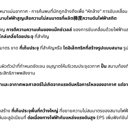
าแน่นอากาศ - การค้นพบที่มักถูกอ้างถึงเพื่อ “หักล้าง” การขับเคลื่อน
สนามไฟฟ้าสูญเสียความไม่สมมาตรที่ผลิต梯度ความดันไฟฟ้าสถิต
เอิญ
การตีความความเค้นของแม็กซ์เวลล์
ของการขับเคลื่อนด้วยไฟฟ้าแล
กล่เกลี่ยโดยประจุ
ที่สำคัญ
สมมาตร ขาด
ที่เก็บประจุ
ที่สำคัญหรือ
ไดอิเล็กทริกที่สร้างรูปแบบสนาม
รู
ุตามผิวตัวนำที่กำหนดชัดเจน อนุญาตให้บริเวณประจุอวกาศ
ปั้น
สนามท้องถิ่
ประสิทธิภาพพลังงาน
้าและอากาศพลศาสตร์ไม่เกิดจากแรงดันหรือการไหลของอากาศ แต่จ
นสร้าง
ที่เก็บประจุพื้นที่กว้างใหญ่
ที่ขยายความไม่สมมาตรของสนามไฟฟ้า 
์มอะลูมิเนียมที่
ต่อเนื่องทางไฟฟ้ากับแหล่งแรงดันสูง
EPS เพิ่มฟังก์ชัน