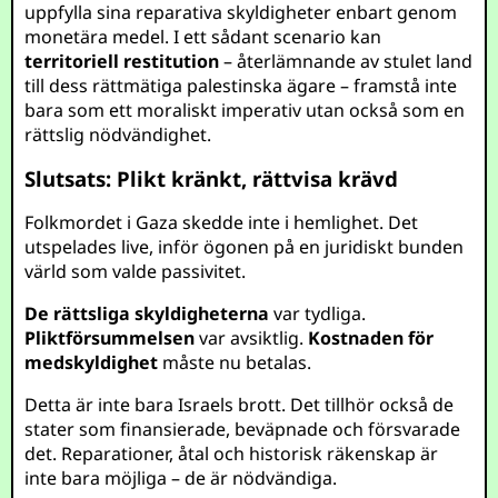
uppfylla sina reparativa skyldigheter enbart genom
monetära medel. I ett sådant scenario kan
territoriell restitution
– återlämnande av stulet land
till dess rättmätiga palestinska ägare – framstå inte
bara som ett moraliskt imperativ utan också som en
rättslig nödvändighet.
Slutsats: Plikt kränkt, rättvisa krävd
Folkmordet i Gaza skedde inte i hemlighet. Det
utspelades live, inför ögonen på en juridiskt bunden
värld som valde passivitet.
De rättsliga skyldigheterna
var tydliga.
Pliktförsummelsen
var avsiktlig.
Kostnaden för
medskyldighet
måste nu betalas.
Detta är inte bara Israels brott. Det tillhör också de
stater som finansierade, beväpnade och försvarade
det. Reparationer, åtal och historisk räkenskap är
inte bara möjliga – de är nödvändiga.