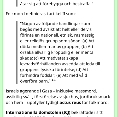
åtar sig att förebygga och bestraffa.”
Folkmord definieras i artikel II som:
“Någon av följande handlingar som
begås med avsikt att helt eller delvis
förinta en nationell, etnisk, rasmässig
eller religiös grupp som sådan: (a) Att
döda medlemmar av gruppen; (b) Att
orsaka allvarlig kroppslig eller mental
skada; (c) Att medvetet skapa
levnadsförhållanden avsedda att leda till
gruppens fysiska förintelse; (d) Att
förhindra födslar; (e) Att med våld
överföra barn.” **
Israels agerande i Gaza – inklusive massmord,
avsiktlig svält, förstörelse av sjukhus, jordbruksmark
och hem – uppfyller tydligt
actus reus
för folkmord.
Internationella domstolen (ICJ)
bekräftade i sitt