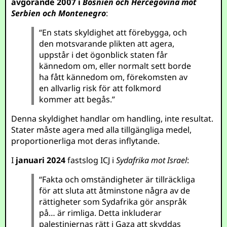
avgörande 2007 i
Bosnien och Hercegovina mot
Serbien och Montenegro
:
“En stats skyldighet att förebygga, och
den motsvarande plikten att agera,
uppstår i det ögonblick staten får
kännedom om, eller normalt sett borde
ha fått kännedom om, förekomsten av
en allvarlig risk för att folkmord
kommer att begås.”
Denna skyldighet handlar om handling, inte resultat.
Stater måste agera med alla tillgängliga medel,
proportionerliga mot deras inflytande.
I
januari 2024
fastslog ICJ i
Sydafrika mot Israel
:
“Fakta och omständigheter är tillräckliga
för att sluta att åtminstone några av de
rättigheter som Sydafrika gör anspråk
på… är rimliga. Detta inkluderar
palestiniernas rätt i Gaza att skyddas