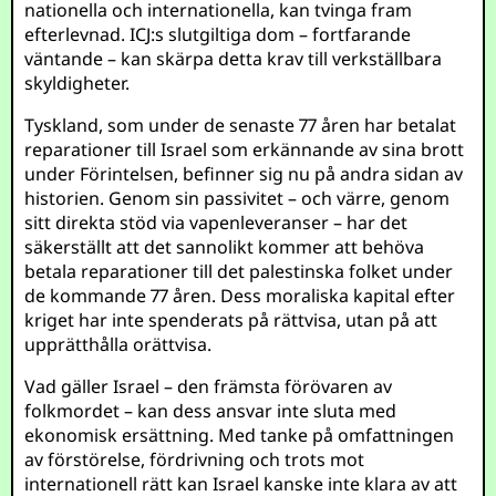
nationella och internationella, kan tvinga fram
efterlevnad. ICJ:s slutgiltiga dom – fortfarande
väntande – kan skärpa detta krav till verkställbara
skyldigheter.
Tyskland, som under de senaste 77 åren har betalat
reparationer till Israel som erkännande av sina brott
under Förintelsen, befinner sig nu på andra sidan av
historien. Genom sin passivitet – och värre, genom
sitt direkta stöd via vapenleveranser – har det
säkerställt att det sannolikt kommer att behöva
betala reparationer till det palestinska folket under
de kommande 77 åren. Dess moraliska kapital efter
kriget har inte spenderats på rättvisa, utan på att
upprätthålla orättvisa.
Vad gäller Israel – den främsta förövaren av
folkmordet – kan dess ansvar inte sluta med
ekonomisk ersättning. Med tanke på omfattningen
av förstörelse, fördrivning och trots mot
internationell rätt kan Israel kanske inte klara av att