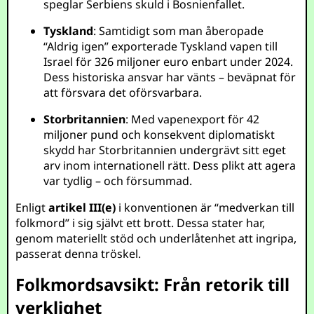
speglar Serbiens skuld i Bosnienfallet.
Tyskland
: Samtidigt som man åberopade
“Aldrig igen” exporterade Tyskland vapen till
Israel för 326 miljoner euro enbart under 2024.
Dess historiska ansvar har vänts – beväpnat för
att försvara det oförsvarbara.
Storbritannien
: Med vapenexport för 42
miljoner pund och konsekvent diplomatiskt
skydd har Storbritannien undergrävt sitt eget
arv inom internationell rätt. Dess plikt att agera
var tydlig – och försummad.
Enligt
artikel III(e)
i konventionen är “medverkan till
folkmord” i sig självt ett brott. Dessa stater har,
genom materiellt stöd och underlåtenhet att ingripa,
passerat denna tröskel.
Folkmordsavsikt: Från retorik till
verklighet