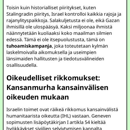
Toisin kuin historialliset piiritykset, kuten
Stalingradin piiritys, Israel kontrolloi kaikkia rajoja ja
rajanylityspaikkoja. Salakuljetusta ei ole, eikä Gazan
ihmisillä ole ulospääsyä. Kaksi miljoonaa ihmistä
näännytetään kuoliaaksi koko maailman silmien
edessä. Tämä ei ole itsepuolustusta, tämä on
tuhoamiskampanja
, joka toteutetaan kylmän
laskelmoivalla aikomuksella ja useimpien
länsimaiden hallitusten ja tiedotusvälineiden
osallisuudella.
Oikeudelliset rikkomukset:
Kansanmurha kansainvälisen
oikeuden mukaan
Israelin toimet ovat räikeä rikkomus kansainvälistä
humanitaarista oikeutta (IHL) vastaan. Geneven
sopimusten lisäpöytäkirjan I artikla 54 kieltää
hyökkäykset siviilien selviytymisen kannalta