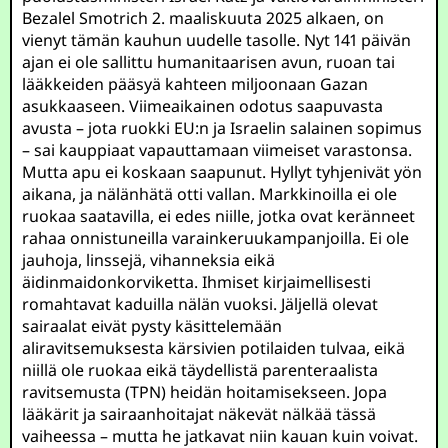
Bezalel Smotrich 2. maaliskuuta 2025 alkaen, on
vienyt tämän kauhun uudelle tasolle. Nyt 141 päivän
ajan ei ole sallittu humanitaarisen avun, ruoan tai
lääkkeiden pääsyä kahteen miljoonaan Gazan
asukkaaseen. Viimeaikainen odotus saapuvasta
avusta – jota ruokki EU:n ja Israelin salainen sopimus
– sai kauppiaat vapauttamaan viimeiset varastonsa.
Mutta apu ei koskaan saapunut. Hyllyt tyhjenivät yön
aikana, ja nälänhätä otti vallan. Markkinoilla ei ole
ruokaa saatavilla, ei edes niille, jotka ovat keränneet
rahaa onnistuneilla varainkeruukampanjoilla. Ei ole
jauhoja, linssejä, vihanneksia eikä
äidinmaidonkorviketta. Ihmiset kirjaimellisesti
romahtavat kaduilla nälän vuoksi. Jäljellä olevat
sairaalat eivät pysty käsittelemään
aliravitsemuksesta kärsivien potilaiden tulvaa, eikä
niillä ole ruokaa eikä täydellistä parenteraalista
ravitsemusta (TPN) heidän hoitamisekseen. Jopa
lääkärit ja sairaanhoitajat näkevät nälkää tässä
vaiheessa – mutta he jatkavat niin kauan kuin voivat.