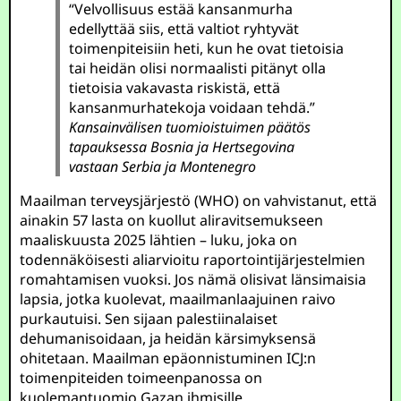
“Velvollisuus estää kansanmurha
edellyttää siis, että valtiot ryhtyvät
toimenpiteisiin heti, kun he ovat tietoisia
tai heidän olisi normaalisti pitänyt olla
tietoisia vakavasta riskistä, että
kansanmurhatekoja voidaan tehdä.”
Kansainvälisen tuomioistuimen päätös
tapauksessa Bosnia ja Hertsegovina
vastaan Serbia ja Montenegro
Maailman terveysjärjestö (WHO) on vahvistanut, että
ainakin 57 lasta on kuollut aliravitsemukseen
maaliskuusta 2025 lähtien – luku, joka on
todennäköisesti aliarvioitu raportointijärjestelmien
romahtamisen vuoksi. Jos nämä olisivat länsimaisia
lapsia, jotka kuolevat, maailmanlaajuinen raivo
purkautuisi. Sen sijaan palestiinalaiset
dehumanisoidaan, ja heidän kärsimyksensä
ohitetaan. Maailman epäonnistuminen ICJ:n
toimenpiteiden toimeenpanossa on
kuolemantuomio Gazan ihmisille.