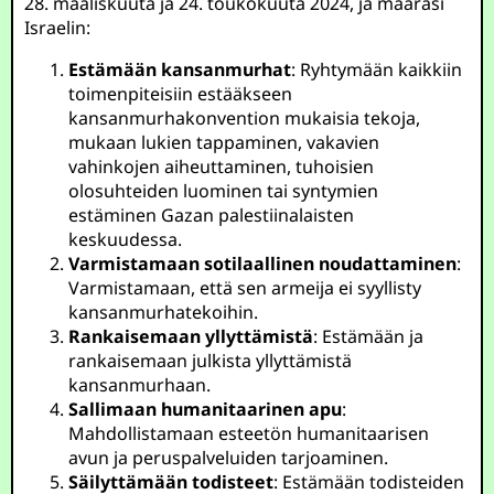
28. maaliskuuta ja 24. toukokuuta 2024, ja määräsi
Israelin:
Estämään kansanmurhat
: Ryhtymään kaikkiin
toimenpiteisiin estääkseen
kansanmurhakonvention mukaisia tekoja,
mukaan lukien tappaminen, vakavien
vahinkojen aiheuttaminen, tuhoisien
olosuhteiden luominen tai syntymien
estäminen Gazan palestiinalaisten
keskuudessa.
Varmistamaan sotilaallinen noudattaminen
:
Varmistamaan, että sen armeija ei syyllisty
kansanmurhatekoihin.
Rankaisemaan yllyttämistä
: Estämään ja
rankaisemaan julkista yllyttämistä
kansanmurhaan.
Sallimaan humanitaarinen apu
:
Mahdollistamaan esteetön humanitaarisen
avun ja peruspalveluiden tarjoaminen.
Säilyttämään todisteet
: Estämään todisteiden