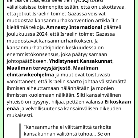
kertaa väittää, että se ei tiennyt.
ICJ
totesi
väliaikaisissa toimenpiteissään, että on uskottavaa,
että jotkut Israelin toimet Gazassa voisivat
muodostaa kansanmurhakonvention artikla II:n
kieltämiä tekoja.
Amnesty International
päätteli
joulukuussa 2024, että Israelin toimet Gazassa
muodostavat kansanmurharikoksen. Ja
kansanmurhatutkijoiden keskuudessa on
enemmistökonsensus, joka päätyy samaan
johtopäätökseen.
Yhdistyneet Kansakunnat
,
Maailman terveysjärjestö
,
Maailman
elintarvikeohjelma
ja muut ovat toistuvasti
varoittaneet, että Israelin saarto johtaa väistämättä
ihmisen aiheuttamaan nälänhätään ja monien
ihmisten kuolemaan nälkään. Silti kansainvälinen
yhteisö on pysynyt hiljaa, pettäen valansa
Ei koskaan
enää
ja velvollisuutensa kansainvälisen oikeuden
mukaisesti.
“Kansanmurha ei välttämättä tarkoita
kansakunnan välitöntä tuhoa… Se on