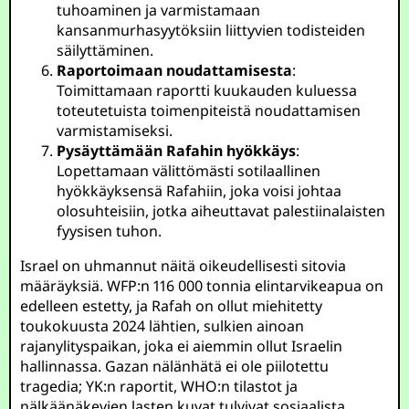
tuhoaminen ja varmistamaan
kansanmurhasyytöksiin liittyvien todisteiden
säilyttäminen.
Raportoimaan noudattamisesta
:
Toimittamaan raportti kuukauden kuluessa
toteutetuista toimenpiteistä noudattamisen
varmistamiseksi.
Pysäyttämään Rafahin hyökkäys
:
Lopettamaan välittömästi sotilaallinen
hyökkäyksensä Rafahiin, joka voisi johtaa
olosuhteisiin, jotka aiheuttavat palestiinalaisten
fyysisen tuhon.
Israel on uhmannut näitä oikeudellisesti sitovia
määräyksiä. WFP:n 116 000 tonnia elintarvikeapua on
edelleen estetty, ja Rafah on ollut miehitetty
toukokuusta 2024 lähtien, sulkien ainoan
rajanylityspaikan, joka ei aiemmin ollut Israelin
hallinnassa. Gazan nälänhätä ei ole piilotettu
tragedia; YK:n raportit, WHO:n tilastot ja
nälkäänäkevien lasten kuvat tulvivat sosiaalista