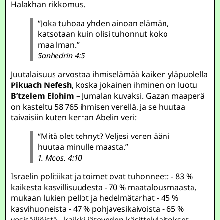
Halakhan rikkomus.
“Joka tuhoaa yhden ainoan elämän,
katsotaan kuin olisi tuhonnut koko
maailman.”
Sanhedrin 4:5
Juutalaisuus arvostaa ihmiselämää kaiken yläpuolella
Pikuach Nefesh
, koska jokainen ihminen on luotu
B’tzelem Elohim
– Jumalan kuvaksi. Gazan maaperä
on kasteltu 58 765 ihmisen verellä, ja se huutaa
taivaisiin kuten kerran Abelin veri:
“Mitä olet tehnyt? Veljesi veren ääni
huutaa minulle maasta.”
1. Moos. 4:10
Israelin politiikat ja toimet ovat tuhonneet: - 83 %
kaikesta kasvillisuudesta - 70 % maatalousmaasta,
mukaan lukien pellot ja hedelmätarhat - 45 %
kasvihuoneista - 47 % pohjavesikaivoista - 65 %
vesisäiliöistä - kaikki jäteveden käsittelylaitokset