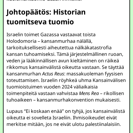
Johtopäätös: Historian
tuomitseva tuomio
Israelin toimet Gazassa vastaavat toista
Holodomoria – kansanmurhaa nälällä,
tarkoituksellisesti aiheutettua nälkäkatastrofia
kansan tuhoamiseksi. Tämä järjestelmällinen ruoan,
veden ja lääkinnällisen avun kieltäminen on räikeä
rikkomus kansainvälistä oikeutta vastaan. Se täyttää
kansanmurhan
Actus Reus
: massakuoleman fyysisen
toteuttamisen. Israelin röyhkeä uhma Kansainvälisen
tuomioistuimen vuoden 2024 väliaikaisia
toimenpiteitä vastaan vahvistaa
Mens Rea
– rikollisen
tuhoaikeen – kansanmurhakonvention mukaisesti.
Lupaus “Ei koskaan enää” on tyhjä, jos kansainvälistä
oikeutta ei sovelleta Israeliin. Ihmisoikeudet eivät
merkitse mitään, jos ne eivät ulotu palestiinalaisiin.