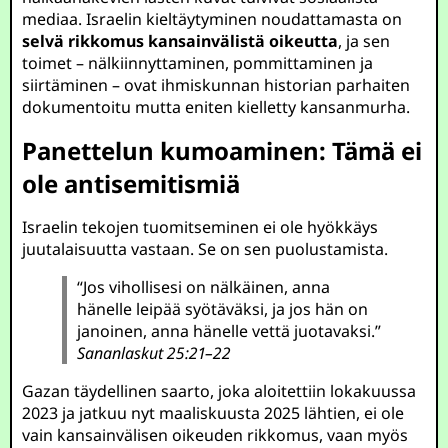
mediaa. Israelin kieltäytyminen noudattamasta on
selvä rikkomus kansainvälistä oikeutta
, ja sen
toimet – nälkiinnyttaminen, pommittaminen ja
siirtäminen – ovat ihmiskunnan historian parhaiten
dokumentoitu mutta eniten kielletty kansanmurha.
Panettelun kumoaminen: Tämä ei
ole antisemitismiä
Israelin tekojen tuomitseminen ei ole hyökkäys
juutalaisuutta vastaan. Se on sen puolustamista.
“Jos vihollisesi on nälkäinen, anna
hänelle leipää syötäväksi, ja jos hän on
janoinen, anna hänelle vettä juotavaksi.”
Sananlaskut 25:21–22
Gazan täydellinen saarto, joka aloitettiin lokakuussa
2023 ja jatkuu nyt maaliskuusta 2025 lähtien, ei ole
vain kansainvälisen oikeuden rikkomus, vaan myös