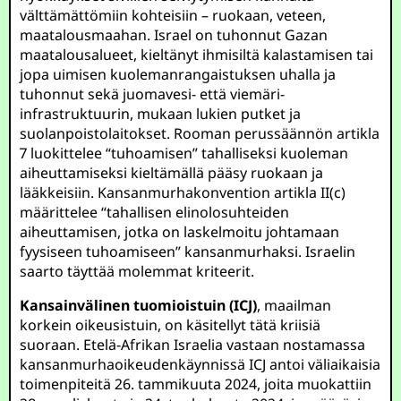
välttämättömiin kohteisiin – ruokaan, veteen,
maatalousmaahan. Israel on tuhonnut Gazan
maatalousalueet, kieltänyt ihmisiltä kalastamisen tai
jopa uimisen kuolemanrangaistuksen uhalla ja
tuhonnut sekä juomavesi- että viemäri-
infrastruktuurin, mukaan lukien putket ja
suolanpoistolaitokset. Rooman perussäännön artikla
7 luokittelee “tuhoamisen” tahalliseksi kuoleman
aiheuttamiseksi kieltämällä pääsy ruokaan ja
lääkkeisiin. Kansanmurhakonvention artikla II(c)
määrittelee “tahallisen elinolosuhteiden
aiheuttamisen, jotka on laskelmoitu johtamaan
fyysiseen tuhoamiseen” kansanmurhaksi. Israelin
saarto täyttää molemmat kriteerit.
Kansainvälinen tuomioistuin (ICJ)
, maailman
korkein oikeusistuin, on käsitellyt tätä kriisiä
suoraan. Etelä-Afrikan Israelia vastaan nostamassa
kansanmurhaoikeudenkäynnissä ICJ antoi väliaikaisia
toimenpiteitä 26. tammikuuta 2024, joita muokattiin