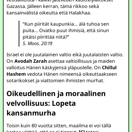
Gazassa. Jälleen kerran, tämä rikkoo sekä
kansainvälistä oikeutta että Halakhaa.
“Kun piirität kaupunkia… älä tuhoa sen
puita… Ovatko puut ihmisiä, että sinun
pitäisi piirittää niitä?”
5. Moos. 20:19
Israel ei ole juutalainen valtio eikä juutalaisten valtio.
On
Avodah Zarah
asettaa valtiollisuus ja maiden
valloitus Hänen käskyjensä yläpuolelle. On
Chillul
Hashem
vedota Hänen nimeensä oikeuttaakseen
sotarikokset ja viattomien ihmisten murhat.
Oikeudellinen ja moraalinen
velvollisuus: Lopeta
kansanmurha
Toisin kuin 80 vuotta sitten, maailma ei voi tällä