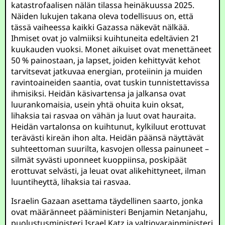
katastrofaalisen nälän tilassa heinäkuussa 2025.
Näiden lukujen takana oleva todellisuus on, että
tässä vaiheessa kaikki Gazassa näkevät nälkää.
Ihmiset ovat jo valmiiksi kuihtuneita edeltävien 21
kuukauden vuoksi. Monet aikuiset ovat menettäneet
50 % painostaan, ja lapset, joiden kehittyvät kehot
tarvitsevat jatkuvaa energian, proteiinin ja muiden
ravintoaineiden saantia, ovat tuskin tunnistettavissa
ihmisiksi. Heidän käsivartensa ja jalkansa ovat
luurankomaisia, usein yhtä ohuita kuin oksat,
lihaksia tai rasvaa on vähän ja luut ovat hauraita.
Heidän vartalonsa on kuihtunut, kylkiluut erottuvat
terävästi kireän ihon alta. Heidän päänsä näyttävät
suhteettoman suurilta, kasvojen ollessa painuneet –
silmät syvästi uponneet kuoppiinsa, poskipäät
erottuvat selvästi, ja leuat ovat alikehittyneet, ilman
luuntiheyttä, lihaksia tai rasvaa.
Israelin Gazaan asettama täydellinen saarto, jonka
ovat määränneet pääministeri Benjamin Netanjahu,
puolustusministeri Israel Katz ja valtiovarainministeri