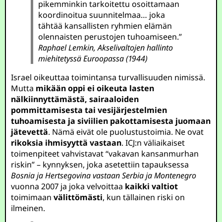
pikemminkin tarkoitettu osoittamaan
koordinoitua suunnitelmaa… joka
tähtää kansallisten ryhmien elämän
olennaisten perustojen tuhoamiseen.”
Raphael Lemkin, Akselivaltojen hallinto
miehitetyssä Euroopassa (1944)
Israel oikeuttaa toimintansa turvallisuuden nimissä.
Mutta
mikään oppi ei oikeuta lasten
nälkiinnyttämästä, sairaaloiden
pommittamisesta tai vesijärjestelmien
tuhoamisesta ja siviilien pakottamisesta juomaan
jätevettä
. Nämä eivät ole puolustustoimia. Ne ovat
rikoksia ihmisyyttä vastaan
. ICJ:n väliaikaiset
toimenpiteet vahvistavat “vakavan kansanmurhan
riskin” – kynnyksen, joka asetettiin tapauksessa
Bosnia ja Hertsegovina vastaan Serbia ja Montenegro
vuonna 2007 ja joka velvoittaa
kaikki valtiot
toimimaan
välittömästi
, kun tällainen riski on
ilmeinen.