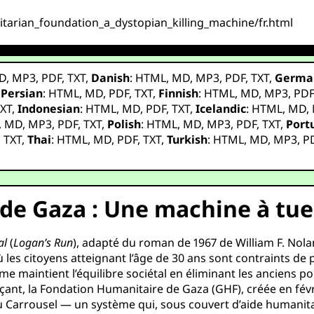
itarian_foundation_a_dystopian_killing_machine/fr.html
D
,
MP3
,
PDF
,
TXT
,
Danish
:
HTML
,
MD
,
MP3
,
PDF
,
TXT
,
Germa
,
Persian
:
HTML
,
MD
,
PDF
,
TXT
,
Finnish
:
HTML
,
MD
,
MP3
,
PD
XT
,
Indonesian
:
HTML
,
MD
,
PDF
,
TXT
,
Icelandic
:
HTML
,
MD
,
,
MD
,
MP3
,
PDF
,
TXT
,
Polish
:
HTML
,
MD
,
MP3
,
PDF
,
TXT
,
Port
,
TXT
,
Thai
:
HTML
,
MD
,
PDF
,
TXT
,
Turkish
:
HTML
,
MD
,
MP3
,
P
de Gaza : Une machine à tue
al
(
Logan’s Run
), adapté du roman de 1967 de William F. Nol
 les citoyens atteignant l’âge de 30 ans sont contraints de 
e maintient l’équilibre sociétal en éliminant les anciens p
glaçant, la Fondation Humanitaire de Gaza (GHF), créée en fév
Carrousel — un système qui, sous couvert d’aide humanitai