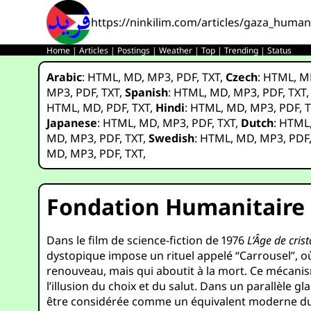
https://ninkilim.com/articles/gaza_human
Home
|
Articles
|
Postings
|
Weather
|
Top
|
Trending
|
Status
Arabic
:
HTML
,
MD
,
MP3
,
PDF
,
TXT
,
Czech
:
HTML
,
M
MP3
,
PDF
,
TXT
,
Spanish
:
HTML
,
MD
,
MP3
,
PDF
,
TXT
HTML
,
MD
,
PDF
,
TXT
,
Hindi
:
HTML
,
MD
,
MP3
,
PDF
,
T
Japanese
:
HTML
,
MD
,
MP3
,
PDF
,
TXT
,
Dutch
:
HTML
MD
,
MP3
,
PDF
,
TXT
,
Swedish
:
HTML
,
MD
,
MP3
,
PDF
MD
,
MP3
,
PDF
,
TXT
,
Fondation Humanitaire 
Dans le film de science-fiction de 1976
L’Âge de crist
dystopique impose un rituel appelé “Carrousel”, où
renouveau, mais qui aboutit à la mort. Ce mécanism
l’illusion du choix et du salut. Dans un parallèle 
être considérée comme un équivalent moderne du 