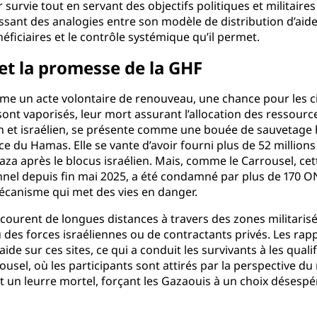
survie tout en servant des objectifs politiques et militaires
lissant des analogies entre son modèle de distribution d’aid
néficiaires et le contrôle systémique qu’il permet.
l et la promesse de la GHF
mme un acte volontaire de renouveau, une chance pour les ci
s sont vaporisés, leur mort assurant l’allocation des ressour
et israélien, se présente comme une bouée de sauvetage hu
ce du Hamas. Elle se vante d’avoir fourni plus de 52 million
a après le blocus israélien. Mais, comme le Carrousel, cet
ionnel depuis fin mai 2025, a été condamné par plus de 170
écanisme qui met des vies en danger.
rcourent de longues distances à travers des zones militaris
 des forces israéliennes ou de contractants privés. Les rap
aide sur ces sites, ce qui a conduit les survivants à les qual
usel, où les participants sont attirés par la perspective du 
t un leurre mortel, forçant les Gazaouis à un choix désespé