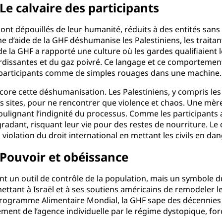
e calvaire des participants
sont dépouillés de leur humanité, réduits à des entités sans
me d’aide de la GHF déshumanise les Palestiniens, les tra
de la GHF a rapporté une culture où les gardes qualifiaient 
urdissantes et du gaz poivré. Ce langage et ce comportemen
s participants comme de simples rouages dans une machine.
core cette déshumanisation. Les Palestiniens, y compris les
es sites, pour ne rencontrer que violence et chaos. Une m
ulignant l’indignité du processus. Comme les participants 
gradant, risquant leur vie pour des restes de nourriture. Le
violation du droit international en mettant les civils en dan
 Pouvoir et obéissance
t un outil de contrôle de la population, mais un symbole du 
ttant à Israël et à ses soutiens américains de remodeler 
Programme Alimentaire Mondial, la GHF sape des décennies 
facement de l’agence individuelle par le régime dystopique, f