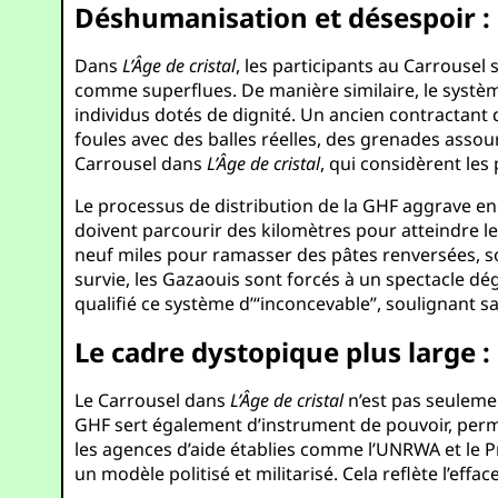
Déshumanisation et désespoir : L
Dans
L’Âge de cristal
, les participants au Carrousel 
comme superflues. De manière similaire, le systè
individus dotés de dignité. Un ancien contractant 
foules avec des balles réelles, des grenades asso
Carrousel dans
L’Âge de cristal
, qui considèrent le
Le processus de distribution de la GHF aggrave en
doivent parcourir des kilomètres pour atteindre l
neuf miles pour ramasser des pâtes renversées, so
survie, les Gazaouis sont forcés à un spectacle dé
qualifié ce système d’“inconcevable”, soulignant sa 
Le cadre dystopique plus large :
Le Carrousel dans
L’Âge de cristal
n’est pas seulemen
GHF sert également d’instrument de pouvoir, perme
les agences d’aide établies comme l’UNRWA et le 
un modèle politisé et militarisé. Cela reflète l’ef