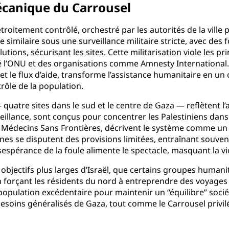
mécanique du Carrousel
étroitement contrôlé, orchestré par les autorités de la ville 
 similaire sous une surveillance militaire stricte, avec des 
tions, sécurisant les sites. Cette militarisation viole les 
é l’ONU et des organisations comme Amnesty International. 
et le flux d’aide, transforme l’assistance humanitaire en un 
rôle de la population.
 quatre sites dans le sud et le centre de Gaza — reflètent l
illance, sont conçus pour concentrer les Palestiniens dans de
ris Médecins Sans Frontières, décrivent le système comme u
nes se disputent des provisions limitées, entraînant souven
sespérance de la foule alimente le spectacle, masquant la v
s objectifs plus larges d’Israël, que certains groupes humani
 en forçant les résidents du nord à entreprendre des voyag
la population excédentaire pour maintenir un “équilibre” s
soins généralisés de Gaza, tout comme le Carrousel privilé