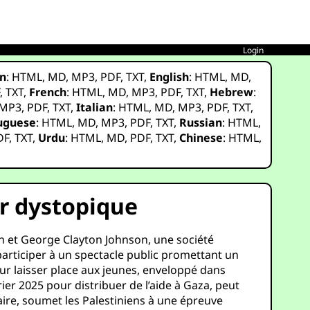
Login
n
:
HTML
,
MD
,
MP3
,
PDF
,
TXT
,
English
:
HTML
,
MD
,
F
,
TXT
,
French
:
HTML
,
MD
,
MP3
,
PDF
,
TXT
,
Hebrew
:
MP3
,
PDF
,
TXT
,
Italian
:
HTML
,
MD
,
MP3
,
PDF
,
TXT
,
uguese
:
HTML
,
MD
,
MP3
,
PDF
,
TXT
,
Russian
:
HTML
,
DF
,
TXT
,
Urdu
:
HTML
,
MD
,
PDF
,
TXT
,
Chinese
:
HTML
,
r dystopique
an et George Clayton Johnson, une société
participer à un spectacle public promettant un
our laisser place aux jeunes, enveloppé dans
rier 2025 pour distribuer de l’aide à Gaza, peut
re, soumet les Palestiniens à une épreuve