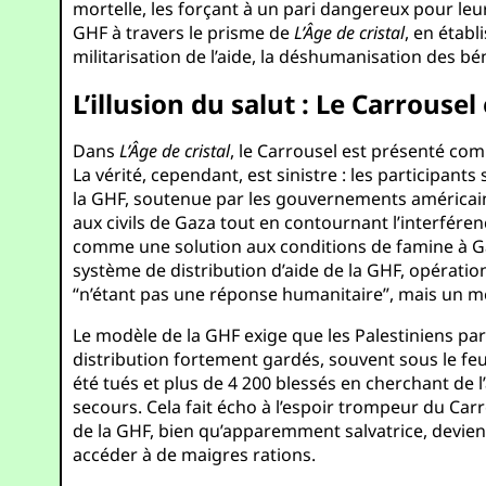
mortelle, les forçant à un pari dangereux pour leur 
GHF à travers le prisme de
L’Âge de cristal
, en étab
militarisation de l’aide, la déshumanisation des bé
L’illusion du salut : Le Carrouse
Dans
L’Âge de cristal
, le Carrousel est présenté co
La vérité, cependant, est sinistre : les participant
la GHF, soutenue par les gouvernements américain 
aux civils de Gaza tout en contournant l’interféren
comme une solution aux conditions de famine à Gaz
système de distribution d’aide de la GHF, opérat
“n’étant pas une réponse humanitaire”, mais un m
Le modèle de la GHF exige que les Palestiniens pa
distribution fortement gardés, souvent sous le feu
été tués et plus de 4 200 blessés en cherchant de l’
secours. Cela fait écho à l’espoir trompeur du Carro
de la GHF, bien qu’apparemment salvatrice, devien
accéder à de maigres rations.