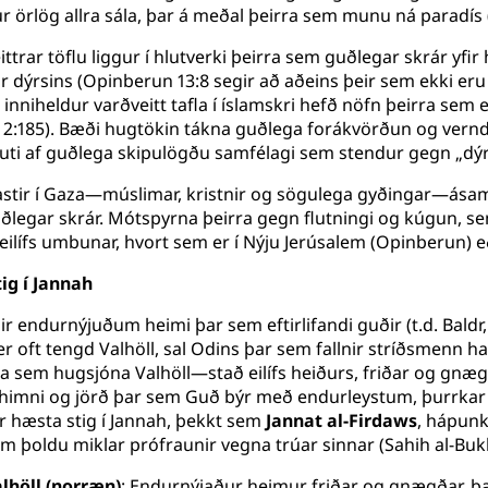
ur örlög allra sála, þar á meðal þeirra sem munu ná paradís 
trar töflu liggur í hlutverki þeirra sem guðlegar skrár yfir 
r dýrsins (Opinberun 13:8 segir að aðeins þeir sem ekki eru í
inniheldur varðveitt tafla í íslamskri hefð nöfn þeirra sem 
n 2:185). Bæði hugtökin tákna guðlega forákvörðun og vern
uti af guðlega skipulögðu samfélagi sem stendur gegn „dýri
fastir í Gaza—múslimar, kristnir og sögulega gyðingar—á
uðlegar skrár. Mótspyrna þeirra gegn flutningi og kúgun, sem
l eilífs umbunar, hvort sem er í Nýju Jerúsalem (Opinberun) 
ig í Jannah
ir endurnýjuðum heimi þar sem eftirlifandi guðir (t.d. Baldr
er oft tengd Valhöll, sal Odins þar sem fallnir stríðsmenn ha
ina sem hugsjóna Valhöll—stað eilífs heiðurs, friðar og gn
 himni og jörð þar sem Guð býr með endurleystum, þurrkar ú
er hæsta stig í Jannah, þekkt sem
Jannat al-Firdaws
, hápunk
m þoldu miklar prófraunir vegna trúar sinnar (Sahih al-Bukh
lhöll (norræn)
: Endurnýjaður heimur friðar og gnægðar, 