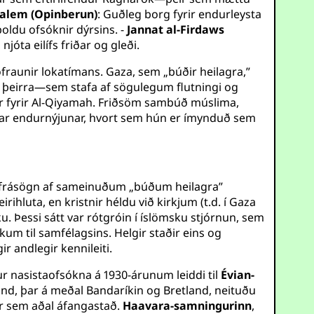
salem (Opinberun)
: Guðleg borg fyrir endurleysta
þoldu ofsóknir dýrsins. -
Jannat al-Firdaws
óta eilífs friðar og gleði.
ófraunir lokatímans. Gaza, sem „búðir heilagra,”
ar þeirra—sem stafa af sögulegum flutningi og
r fyrir Al-Qiyamah. Friðsöm sambúð múslima,
sarar endurnýjunar, hvort sem hún er ímynduð sem
ega frásögn af sameinuðum „búðum heilagra”
hluta, en kristnir héldu við kirkjum (t.d. í Gaza
. Þessi sátt var rótgróin í íslömsku stjórnun, sem
kum til samfélagsins. Helgir staðir eins og
 andlegir kennileiti.
ur nasistaofsókna á 1930-árunum leiddi til
Évian-
lönd, þar á meðal Bandaríkin og Bretland, neituðu
ir sem aðal áfangastað.
Haavara-samningurinn
,