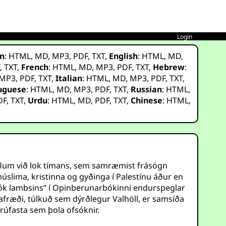
Login
n
:
HTML
,
MD
,
MP3
,
PDF
,
TXT
,
English
:
HTML
,
MD
,
F
,
TXT
,
French
:
HTML
,
MD
,
MP3
,
PDF
,
TXT
,
Hebrew
:
MP3
,
PDF
,
TXT
,
Italian
:
HTML
,
MD
,
MP3
,
PDF
,
TXT
,
uguese
:
HTML
,
MD
,
MP3
,
PDF
,
TXT
,
Russian
:
HTML
,
DF
,
TXT
,
Urdu
:
HTML
,
MD
,
PDF
,
TXT
,
Chinese
:
HTML
,
 öflum við lok tímans, sem samræmist frásögn
slima, kristinna og gyðinga í Palestínu áður en
bók lambsins” í Opinberunarbókinni endurspeglar
afræði, túlkuð sem dýrðlegur Valhöll, er samsíða
trúfasta sem þola ofsóknir.