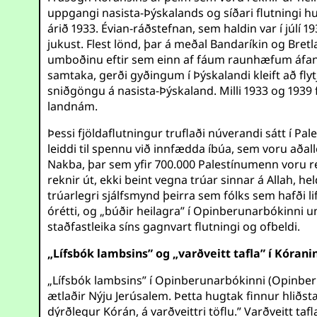
uppgangi nasista-Þýskalands og síðari flutningi 
árið 1933. Évian-ráðstefnan, sem haldin var í júlí 
jukust. Flest lönd, þar á meðal Bandaríkin og Bret
umboðinu eftir sem einn af fáum raunhæfum áfang
samtaka, gerði gyðingum í Þýskalandi kleift að flyt
sniðgöngu á nasista-Þýskaland. Milli 1933 og 1939
landnám.
Þessi fjöldaflutningur truflaði núverandi sátt í P
leiddi til spennu við innfædda íbúa, sem voru aðal
Nakba, þar sem yfir 700.000 Palestínumenn voru 
reknir út, ekki beint vegna trúar sinnar á Allah,
trúarlegri sjálfsmynd þeirra sem fólks sem hafði li
órétti, og „búðir heilagra” í Opinberunarbókinn
staðfastleika síns gagnvart flutningi og ofbeldi.
„Lífsbók lambsins” og „varðveitt tafla” í Kóran
„Lífsbók lambsins” í Opinberunarbókinni (Opinberu
ætlaðir Nýju Jerúsalem. Þetta hugtak finnur hliðst
dýrðlegur Kórán, á varðveittri töflu.” Varðveitt ta