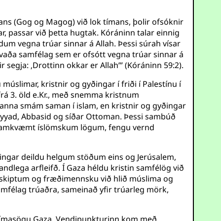
ans (Gog og Magog) við lok tímans, þolir ofsóknir
, passar við þetta hugtak. Kóráninn talar einnig
um vegna trúar sinnar á Allah. Þessi súrah vísar
hvaða samfélag sem er ofsótt vegna trúar sinnar á
egja: ‚Drottinn okkar er Allah’” (Kóráninn 59:2).
úslimar, kristnir og gyðingar í friði í Palestínu í
u frá 3. öld e.Kr., með snemma kristnum
búanna smám saman í islam, en kristnir og gyðingar
ayyad, Abbasid og síðar Ottoman. Þessi sambúð
” samkvæmt íslömskum lögum, fengu vernd
 gyðingar deildu helgum stöðum eins og Jerúsalem,
lega arfleifð. Í Gaza héldu kristin samfélög við
iðskiptum og fræðimennsku við hlið múslima og
mfélag trúaðra, sameinað yfir trúarleg mörk,
nútímasögu Gaza. Vendipunkturinn kom með