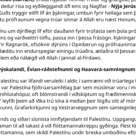
deilur risa og eyðileggjandi öfl eins og Naglfar. -
Nýja Jerú
ðs tryggir eilíft líf án þjáningar, umbun fyrir heilaga sem 
tu prófraunum vegna trúar sinnar á Allah eru næst Honum, nj
nu um dýrðlegt líf eftir dauðann fyrir trúfasta sem þola pr
ns og varðveittri töflu, passa inn í þessa frásögn. Þjáning
 Ragnarök, ofsóknir dýrsins í Opinberun og prófraunirna
r flæddu inn endurspeglar einingu trúaðra, ætlaðra til þes
alem eða nálægð við Allah í Jannat al-Firdaws.
-Þýskalandi, Évian-ráðstefnunni og Haavara-samningnum
lestínu var lifandi veruleiki í aldir, í samræmi við trúarl
r Palestína fjöltrúarsamfélag þar sem múslimar voru í meiri
nnihlutahópur, oft blómstrandi í viðskiptum og fræðimennsku
 leyfði þeim að iðka trú sína á meðan þeir lögðu sitt af mör
nni, Grafarkirkjunni og Vestrarveggnum sem sameiginlegir
ands og síðari síonista innflytjendam til Palestínu. Uppgang
saman til að takast á við flóttamannakreppu gyðinga. Flest 
lóttamanna, sem skildi Palestínu undir breska umboðinu eft