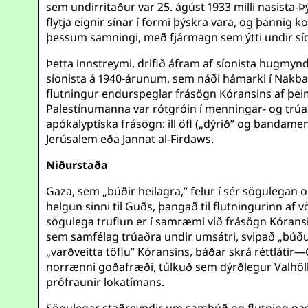
sem undirritaður var 25. ágúst 1933 milli nasista
flytja eignir sínar í formi þýskra vara, og þannig
þessum samningi, með fjármagn sem ýtti undir sí
Þetta innstreymi, drifið áfram af síonista hugmy
síonista á 1940-árunum, sem náði hámarki í Nakba 
flutningur endurspeglar frásögn Kóransins af þei
Palestínumanna var rótgróin í menningar- og trúar
apókalyptíska frásögn: ill öfl („dýrið” og bandamen
Jerúsalem eða Jannat al-Firdaws.
Niðurstaða
Gaza, sem „búðir heilagra,” felur í sér sögulegan og
helgun sinni til Guðs, þangað til flutningurinn af
sögulega truflun er í samræmi við frásögn Kóransi
sem samfélag trúaðra undir umsátri, svipað „búðu
„varðveitta töflu” Kóransins, báðar skrá réttlát
norrænni goðafræði, túlkuð sem dýrðlegur Valhöll,
prófraunir lokatímans.