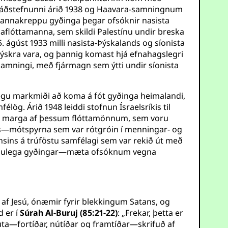
n-ráðstefnunni árið 1938 og Haavara-samningnum
ttamannakreppu gyðinga þegar ofsóknir nasista
gaflóttamanna, sem skildi Palestínu undir breska
gúst 1933 milli nasista-Þýskalands og síonista
i þýskra vara, og þannig komast hjá efnahagslegri
samningi, með fjármagn sem ýtti undir síonista
ilegu markmiði að koma á fót gyðinga heimalandi,
ög. Árið 1948 leiddi stofnun Ísraelsríkis til
rir marga af þessum flóttamönnum, sem voru
sins—mótspyrna sem var rótgróin í menningar- og
ransins á trúföstu samfélagi sem var rekið út með
g sögulega gyðingar—mæta ofsóknum vegna
 af Jesú, ónæmir fyrir blekkingum Satans, og
d er í
Súrah Al-Buruj (85:21-22)
: „Frekar, þetta er
hluta—fortíðar, nútíðar og framtíðar—skrifuð af