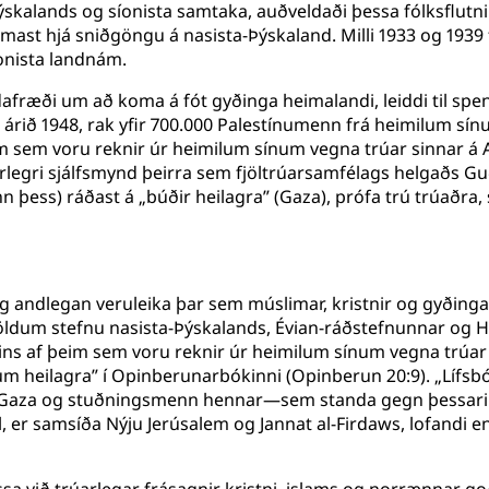
-Þýskalands og síonista samtaka, auðveldaði þessa fólksflut
 komast hjá sniðgöngu á nasista-Þýskaland. Milli 1933 og 193
onista landnám.
ndafræði um að koma á fót gyðinga heimalandi, leiddi til 
árið 1948, rak yfir 700.000 Palestínumenn frá heimilum sínu
m sem voru reknir úr heimilum sínum vegna trúar sinnar á 
legri sjálfsmynd þeirra sem fjöltrúarsamfélags helgaðs Gu
n þess) ráðast á „búðir heilagra” (Gaza), prófa trú trúaðra, 
 andlegan veruleika þar sem múslimar, kristnir og gyðingar bj
 völdum stefnu nasista-Þýskalands, Évian-ráðstefnunnar og H
ns af þeim sem voru reknir úr heimilum sínum vegna trúar s
m heilagra” í Opinberunarbókinni (Opinberun 20:9). „Lífs
ir—Gaza og stuðningsmenn hennar—sem standa gegn þessari k
 er samsíða Nýju Jerúsalem og Jannat al-Firdaws, lofandi en