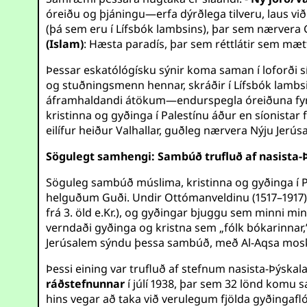
óreiðu og þjáningu—erfa dýrðlega tilveru, laus við 
(þá sem eru í Lífsbók lambsins), þar sem nærvera Gu
(Islam)
: Hæsta paradís, þar sem réttlátir sem mæt
Þessar eskatólógísku sýnir koma saman í loforði sí
og stuðningsmenn hennar, skráðir í Lífsbók lambsi
áframhaldandi átökum—endurspegla óreiðuna fyrir
kristinna og gyðinga í Palestínu áður en síonista
eilífur heiður Valhallar, guðleg nærvera Nýju Jerús
Sögulegt samhengi: Sambúð trufluð af nasista
Söguleg sambúð múslima, kristinna og gyðinga í Pa
helguðum Guði. Undir Ottómanveldinu (1517–1917) va
frá 3. öld e.Kr.), og gyðingar bjuggu sem minni mi
verndaði gyðinga og kristna sem „fólk bókarinnar,”
Jerúsalem sýndu þessa sambúð, með Al-Aqsa mosku
Þessi eining var trufluð af stefnum nasista-Þýskal
ráðstefnunnar
í júlí 1938, þar sem 32 lönd komu 
hins vegar að taka við verulegum fjölda gyðingaf