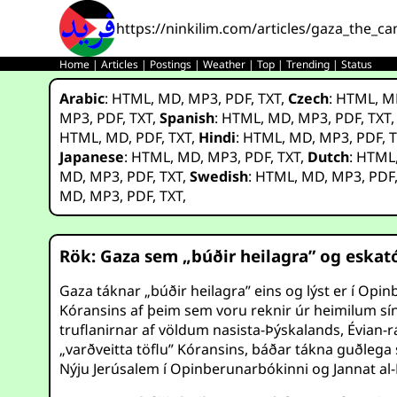
https://ninkilim.com/articles/gaza_the_ca
Home
|
Articles
|
Postings
|
Weather
|
Top
|
Trending
|
Status
Arabic
:
HTML
,
MD
,
MP3
,
PDF
,
TXT
,
Czech
:
HTML
,
M
MP3
,
PDF
,
TXT
,
Spanish
:
HTML
,
MD
,
MP3
,
PDF
,
TXT
HTML
,
MD
,
PDF
,
TXT
,
Hindi
:
HTML
,
MD
,
MP3
,
PDF
,
T
Japanese
:
HTML
,
MD
,
MP3
,
PDF
,
TXT
,
Dutch
:
HTML
MD
,
MP3
,
PDF
,
TXT
,
Swedish
:
HTML
,
MD
,
MP3
,
PDF
MD
,
MP3
,
PDF
,
TXT
,
Rök: Gaza sem „búðir heilagra” og eskat
Gaza táknar „búðir heilagra” eins og lýst er í Op
Kóransins af þeim sem voru reknir úr heimilum sí
truflanirnar af völdum nasista-Þýskalands, Évian
„varðveitta töflu” Kóransins, báðar tákna guðlega
Nýju Jerúsalem í Opinberunarbókinni og Jannat al-F