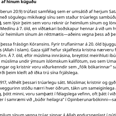
s af hinum kúguðu
berun 20:9) trúfast samfélag sem er umsátið af herjum Sat
með sögulegu mikilvægi sínu sem staður trúarlegs sambúðar
)
, sem lýsir þeim sem voru reknir úr heimilum sínum og lönd
á Medínu á 7. öld, en víðtækari boðskapur hennar á við um 
 úr heimilum sínum án réttmætis—aðeins vegna þess að þeir s
þessa frásögn Kóransins. Fyrir truflanirnar á 20. öld bjuggu m
 (Allah í islam). Gaza sjálf hefur skjalfesta kristna nærver
 Á 7. öld, eftir múslima innrásina, breyttist meirihluti í
lið múslima undir ýmsum íslömskum kalífötum, svo sem Um
ingar og kristnir voru viðurkenndir sem „fólk bókarinnar
ði þeim kleift að iðka trú sína frjálslega.
l 1917, viðhélt þessari trúarlegu sátt. Múslimar, kristnir og
veggurinn stóðu nærri hver öðrum, tákn um sameiginlega and
þótt minni, voru samþætt í félagslega vefinn, oft þátt í v
er í samræmi við „búðir heilagra” í Opinberunarbókinni—sa
imilum sínum vegna trúar sinnar á Allah endurspeglast í 