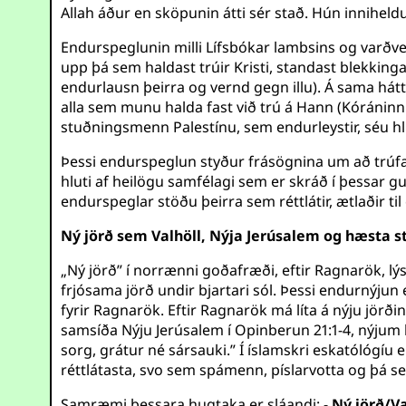
Allah áður en sköpunin átti sér stað. Hún inniheld
Endurspeglunin milli Lífsbókar lambsins og varðveit
upp þá sem haldast trúir Kristi, standast blekkinga
endurlausn þeirra og vernd gegn illu). Á sama hátt 
alla sem munu halda fast við trú á Hann (Kóránin
stuðningsmenn Palestínu, sem endurleystir, séu hl
Þessi endurspeglun styður frásögnina um að trú
hluti af heilögu samfélagi sem er skráð í þessar g
endurspeglar stöðu þeirra sem réttlátir, ætlaðir ti
Ný jörð sem Valhöll, Nýja Jerúsalem og hæsta st
„Ný jörð” í norrænni goðafræði, eftir Ragnarök, lýs
frjósama jörð undir bjartari sól. Þessi endurnýjun 
fyrir Ragnarök. Eftir Ragnarök má líta á nýju jörð
samsíða Nýju Jerúsalem í Opinberun 21:1-4, nýjum
sorg, grátur né sársauki.” Í íslamskri eskatólógíu 
réttlátasta, svo sem spámenn, píslarvotta og þá se
Samræmi þessara hugtaka er sláandi: -
Ný jörð/Va