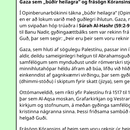
Gaza sem „búðir heilagra” og frásögn Kóransin
Í Opinberunarbókinni tákna „búðir heilagra” (Opin
en er að lokum varið með guðlegri íhlutun. Gaza, 
um svipaðan hóp trúaðra í
Súrah Al-Hashr (59:2-9
til Banu Nadir, gyðingaættbálks sem var rekinn fr
Guð, þar sem segir: „Þeir eru þeir sem voru reknir
Gaza, sem hluti af sögulegu Palestínu, passar inn í 
aldir, deildu sameiginlegri helgun til Abrahamsguðs
samfélögum sem mynduðust undir rómverskri stjórn.
minnihlutahópar héldu áfram að búa, lifðu við h
einkenndist af gagnkvæmri virðingu, þar sem gyð
(dhimmi-stöðu) í skiptum fyrir skatt (jizya), sem ger
Ottómanveldið, sem ríkti yfir Palestínu frá 1517 ti
þar sem Al-Aqsa moskan, Grafarkirkjan og Vestrar
kirkjum og stofnunum, á meðan gyðinga samfélög, 
kristinna nágranna sinna. Þessi friðsama sambúð 
helgað Guði.
Frásögn Kóransins af þeim sem voru reknir úr he