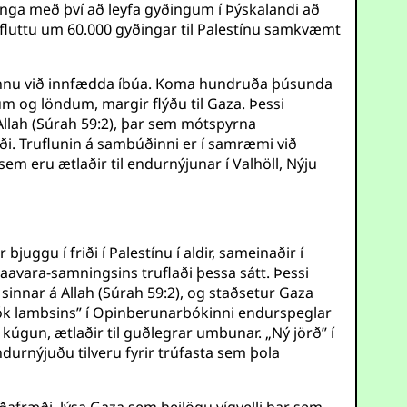
ninga með því að leyfa gyðingum í Þýskalandi að
9 fluttu um 60.000 gyðingar til Palestínu samkvæmt
spennu við innfædda íbúa. Koma hundruða þúsunda
m og löndum, margir flýðu til Gaza. Þessi
Allah (Súrah 59:2), þar sem mótspyrna
ði. Truflunin á sambúðinni er í samræmi við
sem eru ætlaðir til endurnýjunar í Valhöll, Nýju
uggu í friði í Palestínu í aldir, sameinaðir í
aavara-samningsins truflaði þessa sátt. Þessi
innar á Allah (Súrah 59:2), og staðsetur Gaza
bók lambsins” í Opinberunarbókinni endurspeglar
úgun, ætlaðir til guðlegrar umbunar. „Ný jörð” í
durnýjuðu tilveru fyrir trúfasta sem þola