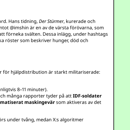
mord. Hans tidning,
Der Stürmer
, kurerade och
ontot
@imshin
är en av de värsta förövarna, som
att förneka svälten. Dessa inlägg, under hashtags
iska röster som beskriver hunger, död och
ör hjälpdistribution är starkt militariserade:
nligtvis 8–11 minuter).
och många rapporter tyder på att
IDF-soldater
matiserat maskingevär
som aktiveras av det
rs under tvång, medan X:s algoritmer