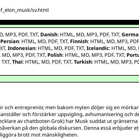
_of_elon_musk/sv.html
D
,
MP3
,
PDF
,
TXT
,
Danish
:
HTML
,
MD
,
MP3
,
PDF
,
TXT
,
Germa
,
Persian
:
HTML
,
MD
,
PDF
,
TXT
,
Finnish
:
HTML
,
MD
,
MP3
,
PD
XT
,
Indonesian
:
HTML
,
MD
,
PDF
,
TXT
,
Icelandic
:
HTML
,
MD
,
,
MD
,
MP3
,
PDF
,
TXT
,
Polish
:
HTML
,
MD
,
MP3
,
PDF
,
TXT
,
Port
,
TXT
,
Thai
:
HTML
,
MD
,
PDF
,
TXT
,
Turkish
:
HTML
,
MD
,
MP3
,
P
ör och entreprenör, men bakom myten döljer sig en mörkare
manställer och förstärker uppvigling, avhumanisering och d
vecklare av chattboten Grok) har Musk suddat ut gränserna 
åverkan på den globala diskursen. Denna essä erbjuder ett 
jliggöra brott mot mänskligheten.