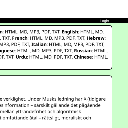
Login
n
:
HTML
,
MD
,
MP3
,
PDF
,
TXT
,
English
:
HTML
,
MD
,
F
,
TXT
,
French
:
HTML
,
MD
,
MP3
,
PDF
,
TXT
,
Hebrew
:
MP3
,
PDF
,
TXT
,
Italian
:
HTML
,
MD
,
MP3
,
PDF
,
TXT
,
uguese
:
HTML
,
MD
,
MP3
,
PDF
,
TXT
,
Russian
:
HTML
,
DF
,
TXT
,
Urdu
:
HTML
,
MD
,
PDF
,
TXT
,
Chinese
:
HTML
,
 verklighet. Under Musks ledning har X (tidigare
esinformation – särskilt gällande det pågående
mellan yttrandefrihet och algoritmisk
omfattande åtal – rättsligt, moraliskt och