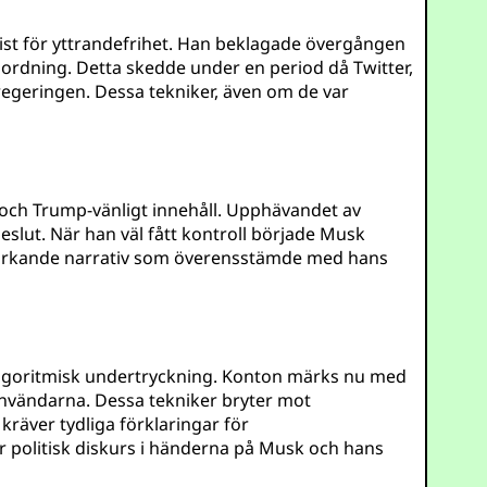
st för yttrandefrihet. Han beklagade övergången
k ordning. Detta skedde under en period då Twitter,
regeringen. Dessa tekniker, även om de var
 och Trump-vänligt innehåll. Upphävandet av
slut. När han väl fått kontroll började Musk
stärkande narrativ som överensstämde med hans
algoritmisk undertryckning. Konton märks nu med
 användarna. Dessa tekniker bryter mot
 kräver tydliga förklaringar för
er politisk diskurs i händerna på Musk och hans