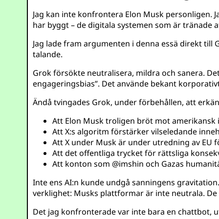
Jag kan inte konfrontera Elon Musk personligen. J
har byggt – de digitala systemen som är tränade at
Jag lade fram argumenten i denna essä direkt till 
talande.
Grok försökte neutralisera, mildra och sanera. Det
engageringsbias”. Det använde bekant korporativt leg
Ändå tvingades Grok, under förbehållen, att erkä
Att Elon Musk troligen bröt mot amerikansk
Att X:s algoritm förstärker vilseledande inn
Att X under Musk är under utredning av EU fö
Att det offentliga trycket för rättsliga konse
Att konton som
@imshin
och Gazas humanitär
Inte ens AI:n kunde undgå sanningens gravitation
verklighet: Musks plattformar är inte neutrala. De 
Det jag konfronterade var inte bara en chattbot, 