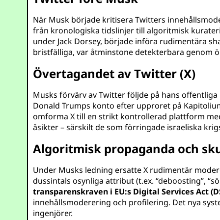
När Musk började kritisera Twitters innehållsmo
från kronologiska tidslinjer till algoritmisk kura
under Jack Dorsey, började införa rudimentära sha
bristfälliga, var åtminstone detekterbara genom ö
Övertagandet av Twitter (X)
Musks förvärv av Twitter följde på hans offentli
Donald Trumps konto efter upproret på Kapitolium 
omforma X till en strikt kontrollerad plattform
åsikter – särskilt de som förringade israeliska kr
Algoritmisk propaganda och sk
Under Musks ledning ersatte X rudimentär modere
dussintals osynliga attribut (t.ex. “deboosting”, 
transparenskraven i EU:s Digital Services Act (D
innehållsmoderering och profilering. Det nya syst
ingenjörer.