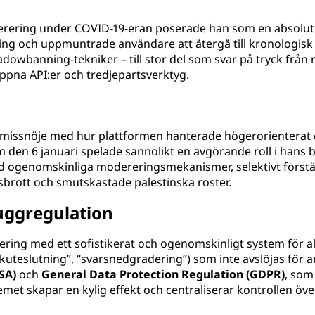
derering under COVID-19-eran poserade han som en absoluti
tering och uppmuntrade användare att återgå till kronologis
dowbanning-tekniker – till stor del som svar på tryck från 
ppna API:er och tredjepartsverktyg.
ga missnöje med hur plattformen hanterade högerorienterat
den 6 januari spelade sannolikt en avgörande roll i hans be
 med ogenomskinliga modereringsmekanismer, selektivt för
igsbrott och smutskastade palestinska röster.
uggregulation
ring med ett sofistikerat och ogenomskinligt system för 
“sökuteslutning”, “svarsnedgradering”) som inte avslöjas för
SA)
och
General Data Protection Regulation (GDPR)
, som
emet skapar en kylig effekt och centraliserar kontrollen öv