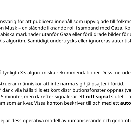
t ansvarig för att publicera innehåll som uppviglade till folk
Elon Musk – en slående liknande roll i samband med Gaza. K
rabiska marknader utanför Gaza eller föråldrade bilder för 
v X:s algoritm. Samtidigt undertrycks eller ignoreras autent
tydligt i X:s algoritmiska rekommendationer. Dess metoder f
truerar människor att inte närma sig hjälpsajter i förtid.
är civila hålls tills ett kort distributionsfönster öppnas (va
5 minuter, men därefter signalerar ett
rött signal
slutet – 
m som är kvar. Vissa konton beskriver till och med ett
auto
 ej är dess operativa modell avhumaniserande och genomfö
.