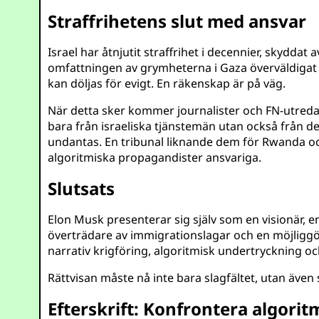
Straffrihetens slut med ansvar
Israel har åtnjutit straffrihet i decennier, skyd
omfattningen av grymheterna i Gaza överväldigat
kan döljas för evigt. En räkenskap är på väg.
När detta sker kommer journalister och FN-utreda
bara från israeliska tjänstemän utan också från d
undantas. En tribunal liknande dem för Rwanda och
algoritmiska propagandister ansvariga.
Slutsats
Elon Musk presenterar sig själv som en visionär,
överträdare av immigrationslagar och en möjliggöra
narrativ krigföring, algoritmisk undertryckning 
Rättvisan måste nå inte bara slagfältet, utan äve
Efterskrift: Konfrontera algor