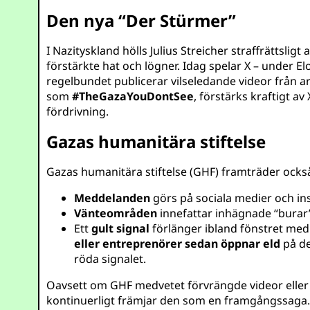
Den nya “Der Stürmer”
I Nazityskland hölls Julius Streicher straffrättslig
förstärkte hat och lögner. Idag spelar X – under 
regelbundet publicerar vilseledande videor från a
som
#TheGazaYouDontSee
, förstärks kraftigt a
fördrivning.
Gazas humanitära stiftelse
Gazas humanitära stiftelse (GHF) framträder också 
Meddelanden
görs på sociala medier och ins
Vänteområden
innefattar inhägnade “burar” d
Ett
gult signal
förlänger ibland fönstret med 
eller entreprenörer sedan öppnar eld
på de
röda signalet.
Oavsett om GHF medvetet förvrängde videor eller
kontinuerligt främjar den som en framgångssaga