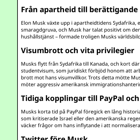
Från apartheid till berättigande
Elon Musk växte upp i apartheidtidens Sydafrika, 
smaragdgruva, och Musk har talat positivt om den ly
hushållstjänst – formade troligen Musks världsbild 
Visumbrott och vita privilegier
Musks flytt från Sydafrika till Kanada, och kort dä
studentvisum, som juridiskt förbjöd honom att ar
brott mot hans visumvillkor. Trots detta mötte Musk
möter aggressiv amerikansk immigrationshantering.
Tidiga kopplingar till PayPal och
Musks korta tid på PayPal föregick en lång historia
som kritiserade Israel eller den amerikanska rege
väcker frågor om hans inflytande i att normaliser
Twitter före Musk