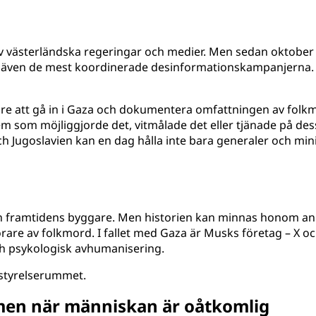
dat av västerländska regeringar och medier. Men sedan okto
 även de mest koordinerade desinformationskampanjerna. S
re att gå in i Gaza och dokumentera omfattningen av folkm
em som möjliggjorde det, vitmålade det eller tjänade på de
 Jugoslavien kan en dag hålla inte bara generaler och mini
 en framtidens byggare. Men historien kan minnas honom an
re av folkmord. I fallet med Gaza är Musks företag – X och 
och psykologisk avhumanisering.
n styrelserummet.
itmen när människan är oåtkomlig