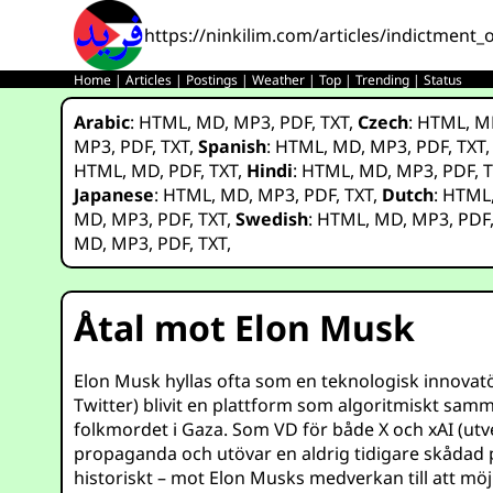
https://ninkilim.com/articles/indictment
Home
|
Articles
|
Postings
|
Weather
|
Top
|
Trending
|
Status
Arabic
:
HTML
,
MD
,
MP3
,
PDF
,
TXT
,
Czech
:
HTML
,
M
MP3
,
PDF
,
TXT
,
Spanish
:
HTML
,
MD
,
MP3
,
PDF
,
TXT
HTML
,
MD
,
PDF
,
TXT
,
Hindi
:
HTML
,
MD
,
MP3
,
PDF
,
T
Japanese
:
HTML
,
MD
,
MP3
,
PDF
,
TXT
,
Dutch
:
HTML
MD
,
MP3
,
PDF
,
TXT
,
Swedish
:
HTML
,
MD
,
MP3
,
PDF
MD
,
MP3
,
PDF
,
TXT
,
Åtal mot Elon Musk
Elon Musk hyllas ofta som en teknologisk innovat
Twitter) blivit en plattform som algoritmiskt sam
folkmordet i Gaza. Som VD för både X och xAI (ut
propaganda och utövar en aldrig tidigare skådad p
historiskt – mot Elon Musks medverkan till att mö