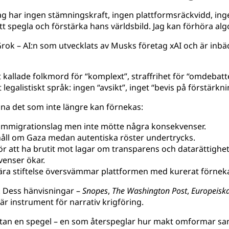
ag har ingen stämningskraft, ingen plattformsräckvidd, ing
t spegla och förstärka hans världsbild. Jag kan förhöra al
Grok – AI:n som utvecklats av Musks företag xAI och är inbä
 kallade folkmord för “komplext”, straffrihet för “omdebatt
alistiskt språk: ingen “avsikt”, inget “bevis på förstärkning
nna det som inte längre kan förnekas:
 immigrationslag men inte mötte några konsekvenser.
ehåll om Gaza medan autentiska röster undertrycks.
r att ha brutit mot lagar om transparens och datarättighet
kvenser ökar.
a stiftelse översvämmar plattformen med kurerat förneka
. Dess hänvisningar –
Snopes
,
The Washington Post
,
Europeisk
är instrument för narrativ krigföring.
utan en spegel – en som återspeglar hur makt omformar san