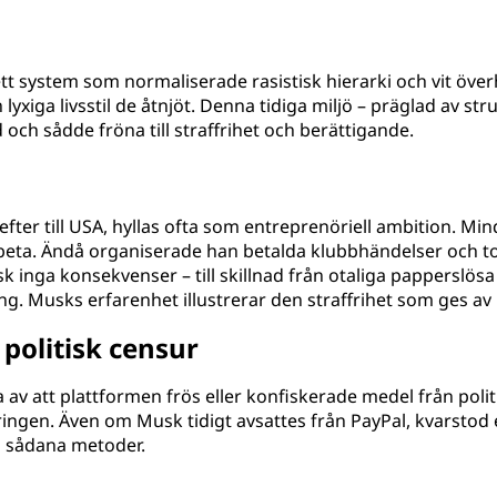
ett system som normaliserade rasistisk hierarki och vit öve
xiga livsstil de åtnjöt. Denna tidiga miljö – präglad av struk
och sådde fröna till straffrihet och berättigande.
refter till USA, hyllas ofta som entreprenöriell ambition. Mi
beta. Ändå organiserade han betalda klubbhändelser och t
 inga konsekvenser – till skillnad från otaliga papperslösa 
 Musks erfarenhet illustrerar den straffrihet som ges av ra
 politisk censur
 av att plattformen frös eller konfiskerade medel från politi
ringen. Även om Musk tidigt avsattes från PayPal, kvarstod 
a sådana metoder.