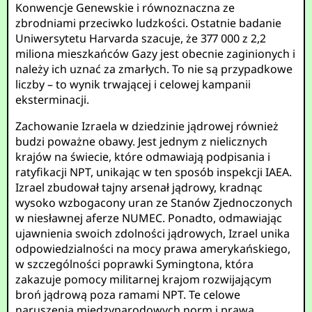
Konwencje Genewskie i równoznaczna ze
zbrodniami przeciwko ludzkości. Ostatnie badanie
Uniwersytetu Harvarda szacuje, że 377 000 z 2,2
miliona mieszkańców Gazy jest obecnie zaginionych i
należy ich uznać za zmarłych. To nie są przypadkowe
liczby – to wynik trwającej i celowej kampanii
eksterminacji.
Zachowanie Izraela w dziedzinie jądrowej również
budzi poważne obawy. Jest jednym z nielicznych
krajów na świecie, które odmawiają podpisania i
ratyfikacji NPT, unikając w ten sposób inspekcji IAEA.
Izrael zbudował tajny arsenał jądrowy, kradnąc
wysoko wzbogacony uran ze Stanów Zjednoczonych
w niesławnej aferze NUMEC. Ponadto, odmawiając
ujawnienia swoich zdolności jądrowych, Izrael unika
odpowiedzialności na mocy prawa amerykańskiego,
w szczególności poprawki Symingtona, która
zakazuje pomocy militarnej krajom rozwijającym
broń jądrową poza ramami NPT. Te celowe
naruszenia międzynarodowych norm i prawa