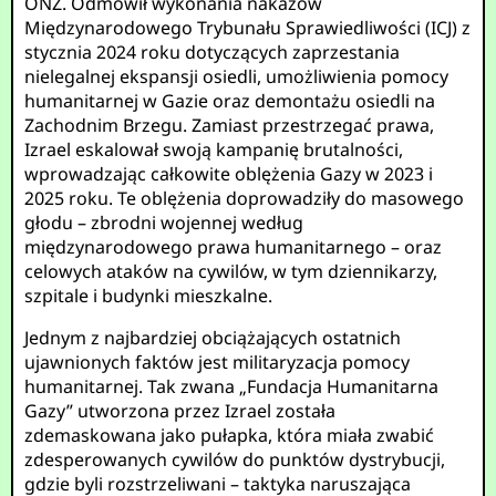
ONZ. Odmówił wykonania nakazów
Międzynarodowego Trybunału Sprawiedliwości (ICJ) z
stycznia 2024 roku dotyczących zaprzestania
nielegalnej ekspansji osiedli, umożliwienia pomocy
humanitarnej w Gazie oraz demontażu osiedli na
Zachodnim Brzegu. Zamiast przestrzegać prawa,
Izrael eskalował swoją kampanię brutalności,
wprowadzając całkowite oblężenia Gazy w 2023 i
2025 roku. Te oblężenia doprowadziły do masowego
głodu – zbrodni wojennej według
międzynarodowego prawa humanitarnego – oraz
celowych ataków na cywilów, w tym dziennikarzy,
szpitale i budynki mieszkalne.
Jednym z najbardziej obciążających ostatnich
ujawnionych faktów jest militaryzacja pomocy
humanitarnej. Tak zwana „Fundacja Humanitarna
Gazy” utworzona przez Izrael została
zdemaskowana jako pułapka, która miała zwabić
zdesperowanych cywilów do punktów dystrybucji,
gdzie byli rozstrzeliwani – taktyka naruszająca