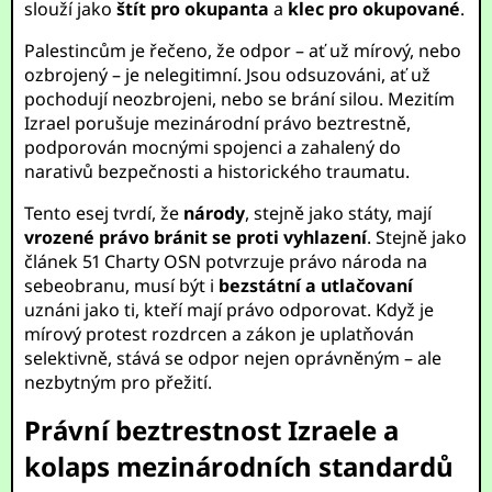
slouží jako
štít pro okupanta
a
klec pro okupované
.
Palestincům je řečeno, že odpor – ať už mírový, nebo
ozbrojený – je nelegitimní. Jsou odsuzováni, ať už
pochodují neozbrojeni, nebo se brání silou. Mezitím
Izrael porušuje mezinárodní právo beztrestně,
podporován mocnými spojenci a zahalený do
narativů bezpečnosti a historického traumatu.
Tento esej tvrdí, že
národy
, stejně jako státy, mají
vrozené právo bránit se proti vyhlazení
. Stejně jako
článek 51 Charty OSN potvrzuje právo národa na
sebeobranu, musí být i
bezstátní a utlačovaní
uznáni jako ti, kteří mají právo odporovat. Když je
mírový protest rozdrcen a zákon je uplatňován
selektivně, stává se odpor nejen oprávněným – ale
nezbytným pro přežití.
Právní beztrestnost Izraele a
kolaps mezinárodních standardů