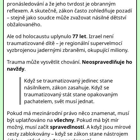
pronásledování a že jeho tvrdost je obranným
reflexem. A skutečně, zákon často zohledňuje pozadí
– stejně jako soudce může zvažovat násilné dětství
obžalovaného.
Ale od holocaustu uplynulo
77 let
. Izrael není
traumatizované dítě – je regionální supervelmocí
vyzbrojenou jadernými zbraněmi, okupující miliony.
Trauma může vysvětlit chování.
Neospravedlňuje ho
navždy
.
Když se traumatizovaný jedinec stane
násilníkem, zákon zasahuje. Když se
traumatizovaný stát stane opakovaným
pachatelem, svět musí jednat.
Pokud má mezinárodní právo něco znamenat, musí
být uplatňováno na
všechny
. Pokud má být mír
možný, musí začít
spravedlností
. A když jsou mírové
cesty zablokovány – když se zákon stane nástrojem