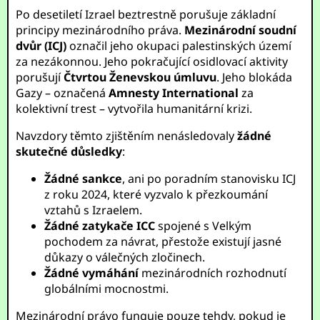
Po desetiletí Izrael beztrestně porušuje základní
principy mezinárodního práva.
Mezinárodní soudní
dvůr (ICJ)
označil jeho okupaci palestinských území
za nezákonnou. Jeho pokračující osidlovací aktivity
porušují
Čtvrtou Ženevskou úmluvu
. Jeho blokáda
Gazy – označená
Amnesty International
za
kolektivní trest – vytvořila humanitární krizi.
Navzdory těmto zjištěním nenásledovaly
žádné
skutečné důsledky
:
Žádné sankce
, ani po poradním stanovisku ICJ
z roku 2024, které vyzvalo k přezkoumání
vztahů s Izraelem.
Žádné zatykače ICC
spojené s Velkým
pochodem za návrat, přestože existují jasné
důkazy o válečných zločinech.
Žádné vymáhání
mezinárodních rozhodnutí
globálními mocnostmi.
Mezinárodní právo funguje pouze tehdy, pokud je