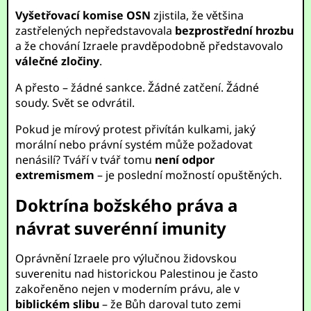
Vyšetřovací komise OSN
zjistila, že většina
zastřelených nepředstavovala
bezprostřední hrozbu
a že chování Izraele pravděpodobně představovalo
válečné zločiny
.
A přesto – žádné sankce. Žádné zatčení. Žádné
soudy. Svět se odvrátil.
Pokud je mírový protest přivítán kulkami, jaký
morální nebo právní systém může požadovat
nenásilí? Tváří v tvář tomu
není odpor
extremismem
– je poslední možností opuštěných.
Doktrína božského práva a
návrat suverénní imunity
Oprávnění Izraele pro výlučnou židovskou
suverenitu nad historickou Palestinou je často
zakořeněno nejen v moderním právu, ale v
biblickém slibu
– že Bůh daroval tuto zemi