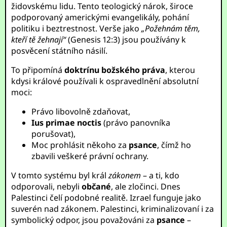
židovskému lidu. Tento teologický nárok, široce
podporovaný americkými evangelikály, pohání
politiku i beztrestnost. Verše jako
„Požehnám těm,
kteří tě žehnají“
(Genesis 12:3) jsou používány k
posvěcení státního násilí.
To připomíná
doktrínu božského práva
, kterou
kdysi králové používali k ospravedlnění absolutní
moci:
Právo libovolně zdaňovat,
Ius primae noctis
(právo panovníka
porušovat),
Moc prohlásit někoho za
psance
, čímž ho
zbavili veškeré právní ochrany.
V tomto systému byl král
zákonem
– a ti, kdo
odporovali, nebyli
občané
, ale zločinci. Dnes
Palestinci čelí podobné realitě. Izrael funguje jako
suverén nad zákonem. Palestinci, kriminalizovaní i za
symbolický odpor, jsou považováni za
psance
–