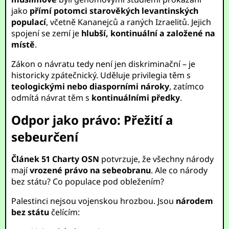
jako
přímí potomci starověkých levantinských
populací
, včetně Kananejců a raných Izraelitů. Jejich
spojení se zemí je
hlubší, kontinuální a založené na
místě
.
Zákon o návratu tedy není jen diskriminační – je
historicky zpátečnický. Uděluje privilegia těm s
teologickými nebo diasporními nároky
, zatímco
odmítá návrat těm s
kontinuálními předky
.
Odpor jako právo: Přežití a
sebeurčení
Článek 51 Charty OSN
potvrzuje, že všechny národy
mají
vrozené právo na sebeobranu
. Ale co národy
bez státu? Co populace pod obležením?
Palestinci nejsou vojenskou hrozbou. Jsou
národem
bez státu
čelícím: