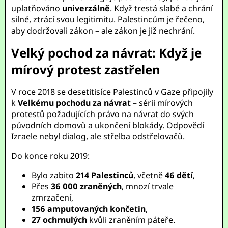
uplatňováno
univerzálně
. Když trestá slabé a chrání
silné, ztrácí svou legitimitu. Palestincům je řečeno,
aby dodržovali zákon – ale zákon je již nechrání.
Velký pochod za návrat: Když je
mírový protest zastřelen
V roce 2018 se desetitisíce Palestinců v Gaze připojily
k
Velkému pochodu za návrat
– sérii mírových
protestů požadujících právo na návrat do svých
původních domovů a ukončení blokády. Odpovědí
Izraele nebyl dialog, ale střelba odstřelovačů.
Do konce roku 2019:
Bylo zabito
214 Palestinců
, včetně
46 dětí
,
Přes
36 000 zraněných
, mnozí trvale
zmrzačení,
156 amputovaných končetin
,
27 ochrnulých
kvůli zraněním páteře.