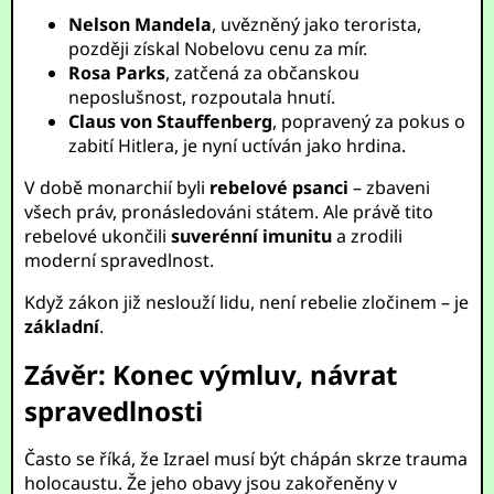
Nelson Mandela
, uvězněný jako terorista,
později získal Nobelovu cenu za mír.
Rosa Parks
, zatčená za občanskou
neposlušnost, rozpoutala hnutí.
Claus von Stauffenberg
, popravený za pokus o
zabití Hitlera, je nyní uctíván jako hrdina.
V době monarchií byli
rebelové psanci
– zbaveni
všech práv, pronásledováni státem. Ale právě tito
rebelové ukončili
suverénní imunitu
a zrodili
moderní spravedlnost.
Když zákon již neslouží lidu, není rebelie zločinem – je
základní
.
Závěr: Konec výmluv, návrat
spravedlnosti
Často se říká, že Izrael musí být chápán skrze trauma
holocaustu. Že jeho obavy jsou zakořeněny v