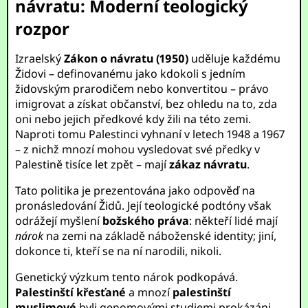
návratu: Moderní teologický
rozpor
Izraelský
Zákon o návratu (1950)
uděluje každému
Židovi – definovanému jako kdokoli s jedním
židovským prarodičem nebo konvertitou – právo
imigrovat a získat občanství, bez ohledu na to, zda
oni nebo jejich předkové kdy žili na této zemi.
Naproti tomu Palestinci vyhnaní v letech 1948 a 1967
– z nichž mnozí mohou vysledovat své předky v
Palestině tisíce let zpět – mají
zákaz návratu
.
Tato politika je prezentována jako odpověď na
pronásledování Židů. Její teologické podtóny však
odrážejí myšlení
božského práva
: někteří lidé mají
nárok
na zemi na základě náboženské identity; jiní,
dokonce ti, kteří se na ní narodili, nikoli.
Genetický výzkum tento nárok podkopává.
Palestinští křesťané
a mnozí
palestinští
muslimové
byli genomovými studiemi prokázáni