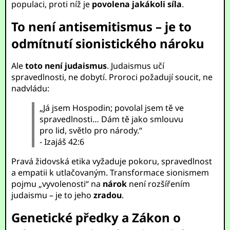
populaci, proti níž je
povolena jakákoli síla
.
To není antisemitismus – je to
odmítnutí sionistického nároku
Ale
toto není judaismus
. Judaismus učí
spravedlnosti, ne dobytí. Proroci požadují soucit, ne
nadvládu:
„Já jsem Hospodin; povolal jsem tě ve
spravedlnosti… Dám tě jako smlouvu
pro lid, světlo pro národy.“
- Izajáš 42:6
Pravá židovská etika vyžaduje pokoru, spravedlnost
a empatii k utlačovaným. Transformace sionismem
pojmu „vyvolenosti“ na
nárok
není rozšířením
judaismu – je to jeho
zradou
.
Genetické předky a Zákon o