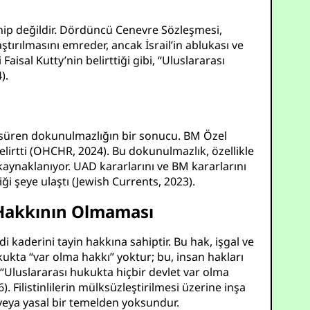
sahip değildir. Dördüncü Cenevre Sözleşmesi,
ştırılmasını emreder, ancak İsrail’in ablukası ve
 Faisal Kutty’nin belirttiği gibi, “Uluslararası
4
).
ca süren dokunulmazlığın bir sonucu. BM Özel
irtti (
OHCHR, 2024
). Bu dokunulmazlık, özellikle
kaynaklanıyor. UAD kararlarını ve BM kararlarını
ği şeye ulaştı (
Jewish Currents, 2023
).
ma Hakkının Olmaması
i kaderini tayin hakkına sahiptir. Bu hak, işgal ve
ukukta “var olma hakkı” yoktur; bu, insan hakları
 “Uluslararası hukukta hiçbir devlet var olma
6
). Filistinlilerin mülksüzleştirilmesi üzerine inşa
ki veya yasal bir temelden yoksundur.