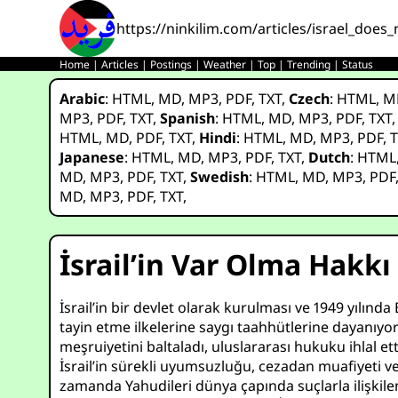
https://ninkilim.com/articles/israel_does_
Home
|
Articles
|
Postings
|
Weather
|
Top
|
Trending
|
Status
Arabic
:
HTML
,
MD
,
MP3
,
PDF
,
TXT
,
Czech
:
HTML
,
M
MP3
,
PDF
,
TXT
,
Spanish
:
HTML
,
MD
,
MP3
,
PDF
,
TXT
HTML
,
MD
,
PDF
,
TXT
,
Hindi
:
HTML
,
MD
,
MP3
,
PDF
,
T
Japanese
:
HTML
,
MD
,
MP3
,
PDF
,
TXT
,
Dutch
:
HTML
MD
,
MP3
,
PDF
,
TXT
,
Swedish
:
HTML
,
MD
,
MP3
,
PDF
MD
,
MP3
,
PDF
,
TXT
,
İsrail’in Var Olma Hakkı
İsrail’in bir devlet olarak kurulması ve 1949 yılında
tayin etme ilkelerine saygı taahhütlerine dayanıyord
meşruiyetini baltaladı, uluslararası hukuku ihlal e
İsrail’in sürekli uyumsuzluğu, cezadan muafiyeti ve
zamanda Yahudileri dünya çapında suçlarla ilişkilen