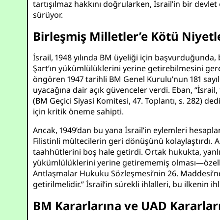
tartışılmaz hakkını doğrularken, İsrail’in bir devlet 
sürüyor.
Birleşmiş Milletler’e Kötü Niyet
İsrail, 1948 yılında BM üyeliği için başvurduğunda,
Şart’ın yükümlülüklerini yerine getirebilmesini gere
öngören 1947 tarihli BM Genel Kurulu’nun 181 sayılı 
uyacağına dair açık güvenceler verdi. Eban, “İsrail,
(
BM Geçici Siyasi Komitesi, 47. Toplantı, s. 282
) ded
için kritik öneme sahipti.
Ancak, 1949’dan bu yana İsrail’in eylemleri hesapl
Filistinli mültecilerin geri dönüşünü kolaylaştırdı. 
taahhütlerini boş hale getirdi. Ortak hukukta, yanlış
yükümlülüklerini yerine getirememiş olması—özellikl
Antlaşmalar Hukuku Sözleşmesi’nin 26. Maddesi’nde be
getirilmelidir.” İsrail’in sürekli ihlalleri, bu ilkeni
BM Kararlarına ve UAD Kararla