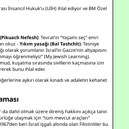
ı İnsancıl Hukuk’u (UİH) ihlal ediyor ve BM Özel
(Pikuach Nefesh)
: Tevrat’ın “Yaşamı seç” emri
an okur. -
Yıkım yasağı (Bal Tashchit)
: Tesniye
 olarak yorumlanır. İsrail’in Gazze’nin altyapısını
mayı öğrenmeliyiz” (
My Jewish Learning
).
lmud, kuşatma sırasında sivillerin kaçmasına izin
ürerek bunu ihlal eder.
eğerlerine aykırı olarak kınadı ve adaletin kehanet
maması
ar da dahil olmak üzere direniş hakkını açıkça tanır.
zgürlüğe ulaşmak için “tüm mevcut araçları”
 1967’den beri İsrail işgali altında olan Filistinliler bu