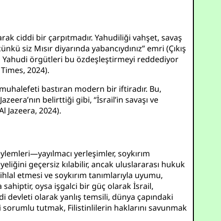
arak ciddi bir çarpıtmadır. Yahudiliği vahşet, savaş
 çünkü siz Mısır diyarında yabancıydınız” emri (Çıkış
ibi Yahudi örgütleri bu özdeşleştirmeyi reddediyor
 Times, 2024
).
e muhalefeti bastıran modern bir iftiradır. Bu,
eera’nın belirttiği gibi, “İsrail’in savaşı ve
Al Jazeera, 2024
).
eylemleri—yayılmacı yerleşimler, soykırım
liğini geçersiz kılabilir, ancak uluslararası hukuk
ı ihlal etmesi ve soykırım tanımlarıyla uyumu,
ahiptir, oysa işgalci bir güç olarak İsrail,
i devleti olarak yanlış temsili, dünya çapındaki
’i sorumlu tutmak, Filistinlilerin haklarını savunmak