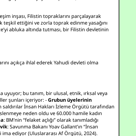
şim inşası, Filistin topraklarını parçalayarak
hak teşkil ettiğini ve zorla toprak edinme yasağını
e’yi abluka altında tutması, bir Filistin devletinin
arını açıkça ihlal ederek Yahudi devleti olma
uyuyor; bu tanım, bir ulusal, etnik, ırksal veya
er şunları içeriyor: -
Grubun üyelerinin
n saldırılar İnsan Hakları İzleme Örgütü tarafından
beslenmeye neden oldu ve 60.000 hamile kadın
ma
: BM’nin “felaket açlığı” olarak tanımladığı
vik
: Savunma Bakanı Yoav Gallant’ın “İnsan
 ima ediyor (
Uluslararası Af Örgütü, 2024
).