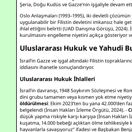
Şeria, Doğu Kudüs ve Gazze’nin işgaliyle devam ett
Oslo Anlaşmaları (1993–1995), iki devletli çözümün 
uygulanabilir bir Filistin devletini imkansız hale get
ihlal ettiğini belirtti (
UAD Danışma Görüşü, 2024
).
kurulmasını engelleme niyetini açıkça gösteriyor v
Uluslararası Hukuk ve Yahudi Bu
İsrail’in Gazze ve işgal altındaki Filistin toprakla
iddiasını ihanetle sonuçlandırıyor.
Uluslararası Hukuk İhlalleri
İsrail’in davranışı, 1948 Soykırım Sözleşmesi ve R
dini grubu tamamen veya kısmen yok etme niyetiyle iş
öldürülmesi
: Ekim 2023’ten bu yana 42.000’den faz
belgelendi (
İnsan Hakları İzleme Örgütü, 2024
). -
C
düşük yapma riskiyle karşı karşıya (
İnsan Hakları 
kuşatma, 14.000 bebeği açlıktan ölme tehlikesiyle k
hayvanlarla savaşıyoruz” ifadesi ve Başbakan Ben