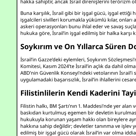
hakka sahiptir, ancak İsrail direnişlerini terörizm 
Buna karşılık, İsrail gibi bir işgal gücü, işgal et
işgalcileri sivilleri korumakla yükümlü kılar, onlar
askeri operasyonları bunu ihlal eder ve savaş suçlar
hukuka göre, İsrail’in işgal edilmiş bir halka karşı
Soykırım ve On Yıllarca Süren 
İsrail’in Gazze’deki eylemleri, Soykırım Sözleşmes
Komitesi, Kasım 2024’te İsrail’in açlık da dahil olm
ABD’nin Güvenlik Konseyi’ndeki vetolarının İsrail’i
uygulamadaki başarısızlık, İsrail’in ihlallerini cesa
Filistinlilerin Kendi Kaderini T
Filistin halkı, BM Şartı’nın 1. Maddesi’nde yer alan
baskıdan kurtulmuş egemen bir devletin kurulmasını 
hukukuyla korunan yaşam hakkı olan bireylere ayrılm
hakkına sahip değildir; devletler tanınma ve işlev y
edilmiş bir işgal gücü olarak İsrail’in var olma iddi