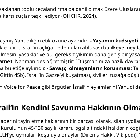
klanan toplu cezalandırma da dahil olmak üzere Uluslararas
a karşı suçlar teşkil ediyor (
OHCHR, 2024
).
leşmiş Yahudiliğin etik özüne aykırıdır: -
Yaşamın kudsiyeti 
lendirir. İsrail’in açlığa neden olan ablukası bu ilkeye meyd
mesini yasaklar ve bu, gereksiz yıkımın daha geniş bir yasağı
hamet
: Nahmanides öğretmiştir: “Düşmanımıza nazik davran
 bu etiğe aykırıdır. -
Savaşçı olmayanların korunması
: Ta
ittin 45b). İsrail’in Gazze’yi kuşatması, sivilleri tuzağa düş
Voice for Peace gibi örgütler, İsrail’in eylemlerini Yahudi d
 İsrail’in Kendini Savunma Hakkının Ol
aderini tayin etme haklarının bir parçası olarak, silahlı yoll
 Kurulu’nun 45/130 sayılı Kararı, işgal altındaki halkların ö
 UİH’ye uymaları koşuluyla onaylar (
Direniş Hakkı, Vikipedi
).