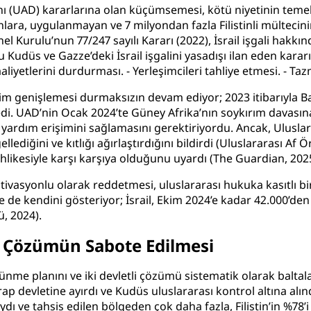
anı (UAD) kararlarına olan küçümsemesi, kötü niyetinin temel 
unlara, uygulanmayan ve 7 milyondan fazla Filistinli mültec
nel Kurulu’nun 77/247 sayılı Kararı (2022), İsrail işgali hak
düs ve Gazze’deki İsrail işgalini yasadışı ilan eden kararına y
liyetlerini durdurması. - Yerleşimcileri tahliye etmesi. - Ta
leşim genişlemesi durmaksızın devam ediyor; 2023 itibarıyla 
i. UAD’nin Ocak 2024’te Güney Afrika’nın soykırım davasına y
 yardım erişimini sağlamasını gerektiriyordu. Ancak, Uluslar
lediğini ve kıtlığı ağırlaştırdığını bildirdi (
Uluslararası Af Ö
hlikesiyle karşı karşıya olduğunu uyardı (
The Guardian, 202
 motivasyonlu olarak reddetmesi, uluslararası hukuka kasıtlı 
e kendini gösteriyor; İsrail, Ekim 2024’e kadar 42.000’den faz
ü, 2024
).
li Çözümün Sabote Edilmesi
lünme planını ve iki devletli çözümü sistematik olarak baltalad
p devletine ayırdı ve Kudüs uluslararası kontrol altına alınd
ydı ve tahsis edilen bölgeden çok daha fazla, Filistin’in %78’i 