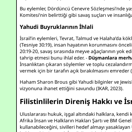
Bu eylemler, Dördüncü Cenevre Sözleşmesi’nde yasa
Komitesi’nin belirttiği gibi savaş suçları ve insanlığ
Yahudi Buyruklarının İhlali
İsrail’in eylemleri, Tevrat, Talmud ve Halaha’da kök
(Tesniye 30:19), insan hayatının korunmasını öncelik
20:19-20, savaş sırasında meyve ağaçlarının yok edil
tahrip etmesi bunu ihlal eder. -
Düşmanlara mer
İnsanlıktan çıkaran söylemler ve toplu cezalandırma
vermek için bir tarafın açık bırakılmasını emreder (G
Haham Sharon Brous gibi Yahudi bilginler ve Jewish 
vizyonuna ihanet ettiğini savundu (
IKAR, 2023
).
Filistinlilerin Direniş Hakkı ve
Uluslararası hukuk, işgal altındaki halklara, kendi k
Afrika İnsan ve Halkların Hakları Şartı ve BM Genel
kullanabileceğini, sivilleri hedef almayı yasaklayan