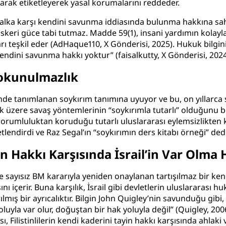
olarak etiketleyerek yasal korumalarını reddeder.
tiği halka karşı kendini savunma iddiasında bulunma hakkına 
ı askeri güce tabi tutmaz. Madde 59(1), insani yardımın kolayla
ı teşkil eder (
AdHaque110, X Gönderisi, 2025
). Hukuk bilgini
 kendini savunma hakkı yoktur” (
faisalkutty, X Gönderisi, 202
Dokunulmazlık
i’nde tanımlanan soykırım tanımına uyuyor ve bu, on yıllar
ak üzere savaş yöntemlerinin “soykırımla tutarlı” olduğunu bel
 sorumluluktan koruduğu tutarlı uluslararası eylemsizlikten 
retlendirdi ve Raz Segal’ın “soykırımın ders kitabı örneği” dedi
ayin Hakkı Karşısında İsrail’in Var Ol
 ve sayısız BM kararıyla yeniden onaylanan tartışılmaz bir kend
içerir. Buna karşılık, İsrail gibi devletlerin uluslararası h
ış bir ayrıcalıktır. Bilgin John Quigley’nin savunduğu gibi,
oluyla var olur, doğuştan bir hak yoluyla değil” (
Quigley, 200
ası, Filistinlilerin kendi kaderini tayin hakkı karşısında ahla