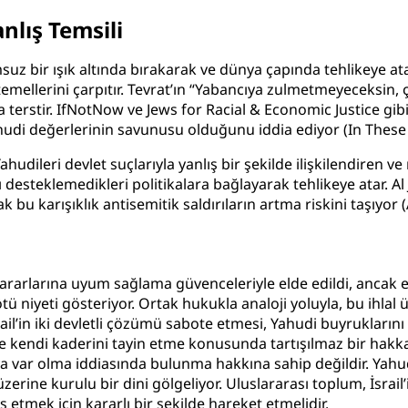
anlış Temsili
umsuz bir ışık altında bırakarak ve dünya çapında tehlikeye at
ik temellerini çarpıtır. Tevrat’ın “Yabancıya zulmetmeyeceksin,
ına terstir. IfNotNow ve Jews for Racial & Economic Justice g
Yahudi değerlerinin savunusu olduğunu iddia ediyor (
In These
Yahudileri devlet suçlarıyla yanlış bir şekilde ilişkilendiren v
desteklemedikleri politikalara bağlayarak tehlikeye atar. Al Jaz
k bu karışıklık antisemitik saldırıların artma riskini taşıyor (
kararlarına uyum sağlama güvenceleriyle elde edildi, ancak 
iyeti gösteriyor. Ortak hukukla analoji yoluyla, bu ihlal üye
rail’in iki devletli çözümü sabote etmesi, Yahudi buyrukların
ve kendi kaderini tayin etme konusunda tartışılmaz bir hakka s
ya var olma iddiasında bulunma hakkına sahip değildir. Yahud
erine kurulu bir dini gölgeliyor. Uluslararası toplum, İsrail
etmek için kararlı bir şekilde hareket etmelidir.