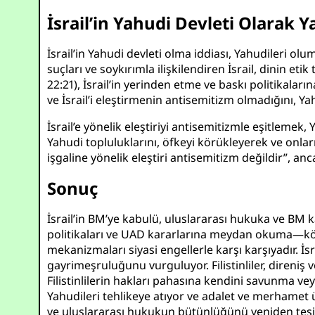
İsrail’in Yahudi Devleti Olarak Y
İsrail’in Yahudi devleti olma iddiası, Yahudileri ol
suçları ve soykırımla ilişkilendiren İsrail, dinin et
22:21), İsrail’in yerinden etme ve baskı politikalar
ve İsrail’i eleştirmenin antisemitizm olmadığını, 
İsrail’e yönelik eleştiriyi antisemitizmle eşitlemek, 
Yahudi topluluklarını, öfkeyi körükleyerek ve onları 
işgaline yönelik eleştiri antisemitizm değildir”, anca
Sonuç
İsrail’in BM’ye kabulü, uluslararası hukuka ve BM 
politikaları ve UAD kararlarına meydan okuma—kötü n
mekanizmaları siyasi engellerle karşı karşıyadır. İs
gayrimeşruluğunu vurguluyor. Filistinliler, direniş 
Filistinlilerin hakları pahasına kendini savunma ve
Yahudileri tehlikeye atıyor ve adalet ve merhamet üz
ve uluslararası hukukun bütünlüğünü yeniden tesis 