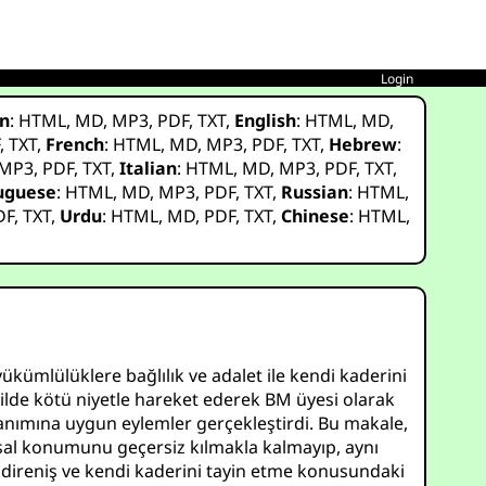
Login
n
:
HTML
,
MD
,
MP3
,
PDF
,
TXT
,
English
:
HTML
,
MD
,
F
,
TXT
,
French
:
HTML
,
MD
,
MP3
,
PDF
,
TXT
,
Hebrew
:
MP3
,
PDF
,
TXT
,
Italian
:
HTML
,
MD
,
MP3
,
PDF
,
TXT
,
uguese
:
HTML
,
MD
,
MP3
,
PDF
,
TXT
,
Russian
:
HTML
,
DF
,
TXT
,
Urdu
:
HTML
,
MD
,
PDF
,
TXT
,
Chinese
:
HTML
,
 yükümlülüklere bağlılık ve adalet ile kendi kaderini
şekilde kötü niyetle hareket ederek BM üyesi olarak
l tanımına uygun eylemler gerçekleştirdi. Bu makale,
yasal konumunu geçersiz kılmakla kalmayıp, aynı
ın direniş ve kendi kaderini tayin etme konusundaki