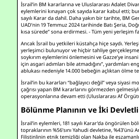
İsrail’in BM kararlarına ve Uluslararası Adalet Div
eylemlerini kınayan çok sayıda karar kabul etti; b
sayılı Karar da dahil. Daha yakın bir tarihte, BM Ge
UAD’nin 19 Temmuz 2024 tarihinde Batı Şeria, Doğu Ku
kısa sürede” sona erdirmesi. - Tüm yeni yerleşim faa
Ancak İsrail bu yetkileri küstahça hiçe saydı. Yer
yerleşimci bulunuyor ve hiçbir tahliye gerçekleşmed
soykırım eylemlerini önlemesini ve Gazze’ye insani
için asgari adımları bile atmadığını”, yardımları engel
ablukası nedeniyle 14.000 bebeğin açlıktan ölme te
İsrail’in bu kararları “bağlayıcı değil” veya siyasi
çağrısı yapan BM kararlarını görmezden gelmesiyle d
operasyonlarına devam etti (
Uluslararası Af Örgüt
Bölünme Planının ve İki Devlet
İsrail’in eylemleri, 181 sayılı Karar’da öngörülen bö
topraklarının %56’sını Yahudi devletine, %43’ünü Ara
Filistinlinin etnik temizliği olan Nakba ile eşzamanlı