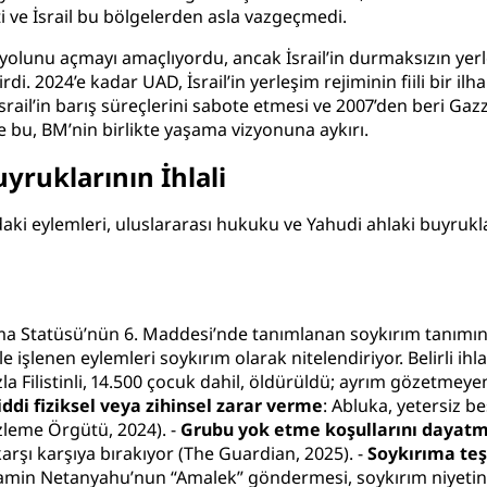
i ve İsrail bu bölgelerden asla vazgeçmedi.
yolunu açmayı amaçlıyordu, ancak İsrail’in durmaksızın yerle
irdi. 2024’e kadar UAD, İsrail’in yerleşim rejiminin fiili bir il
 İsrail’in barış süreçlerini sabote etmesi ve 2007’den beri Gazz
e bu, BM’nin birlikte yaşama vizyonuna aykırı.
yruklarının İhlali
rındaki eylemleri, uluslararası hukuku ve Yahudi ahlaki buyrukl
oma Statüsü’nün 6. Maddesi’nde tanımlanan soykırım tanımına 
lenen eylemleri soykırım olarak nitelendiriyor. Belirli ihlall
la Filistinli, 14.500 çocuk dahil, öldürüldü; ayrım gözetmeye
iddi fiziksel veya zihinsel zarar verme
: Abluka, yetersiz 
İzleme Örgütü, 2024
). -
Grubu yok etme koşullarını dayat
arşı karşıya bırakıyor (
The Guardian, 2025
). -
Soykırıma teş
jamin Netanyahu’nun “Amalek” göndermesi, soykırım niyetini