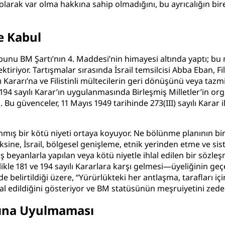
olarak var olma hakkına sahip olmadığını, bu ayrıcalığın bireyl
le Kabul
 bunu BM Şartı’nın 4. Maddesi’nin himayesi altında yaptı; bu
ktiriyor. Tartışmalar sırasında İsrail temsilcisi Abba Eban, F
Kararı’na ve Filistinli mültecilerin geri dönüşünü veya tazmin
 194 sayılı Karar’ın uygulanmasında Birleşmiş Milletler’in org
i. Bu güvenceler, 11 Mayıs 1949 tarihinde 273(III) sayılı Karar
anmış bir kötü niyeti ortaya koyuyor. Ne bölünme planının b
Aksine, İsrail, bölgesel genişleme, etnik yerinden etme ve sist
 beyanlarla yapılan veya kötü niyetle ihlal edilen bir sözleşme
e 181 ve 194 sayılı Kararlara karşı gelmesi—üyeliğinin geçers
lirtildiği üzere, “Yürürlükteki her antlaşma, tarafları için 
n ihlal edildiğini gösteriyor ve BM statüsünün meşruiyetini zedel
rına Uyulmaması