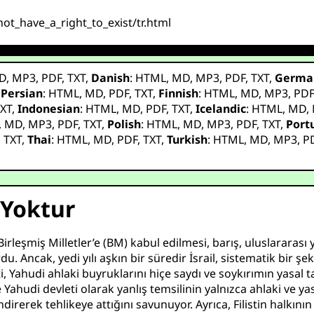
not_have_a_right_to_exist/tr.html
D
,
MP3
,
PDF
,
TXT
,
Danish
:
HTML
,
MD
,
MP3
,
PDF
,
TXT
,
Germa
,
Persian
:
HTML
,
MD
,
PDF
,
TXT
,
Finnish
:
HTML
,
MD
,
MP3
,
PD
XT
,
Indonesian
:
HTML
,
MD
,
PDF
,
TXT
,
Icelandic
:
HTML
,
MD
,
,
MD
,
MP3
,
PDF
,
TXT
,
Polish
:
HTML
,
MD
,
MP3
,
PDF
,
TXT
,
Port
,
TXT
,
Thai
:
HTML
,
MD
,
PDF
,
TXT
,
Turkish
:
HTML
,
MD
,
MP3
,
P
 Yoktur
 Birleşmiş Milletler’e (BM) kabul edilmesi, barış, uluslararası
u. Ancak, yedi yılı aşkın bir süredir İsrail, sistematik bir 
tti, Yahudi ahlaki buyruklarını hiçe saydı ve soykırımın yasa
 Yahudi devleti olarak yanlış temsilinin yalnızca ahlaki ve 
direrek tehlikeye attığını savunuyor. Ayrıca, Filistin halkın