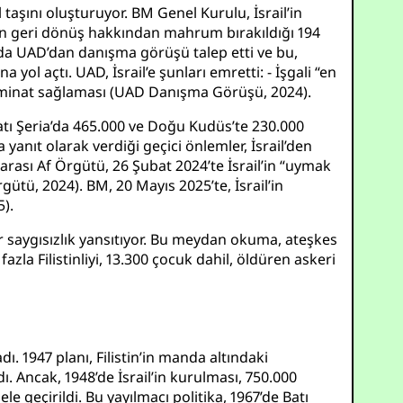
taşını oluşturuyor. BM Genel Kurulu, İsrail’in
inin geri dönüş hakkından mahrum bırakıldığı 194
kında UAD’dan danışma görüşü talep etti ve bu,
ol açtı. UAD, İsrail’e şunları emretti: - İşgali “en
zminat sağlaması (
UAD Danışma Görüşü, 2024
).
Batı Şeria’da 465.000 ve Doğu Kudüs’te 230.000
anıt olarak verdiği geçici önlemler, İsrail’den
arası Af Örgütü, 26 Şubat 2024’te İsrail’in “uymak
rgütü, 2024
). BM, 20 Mayıs 2025’te, İsrail’in
5
).
bir saygısızlık yansıtıyor. Bu meydan okuma, ateşkes
la Filistinliyi, 13.300 çocuk dahil, öldüren askeri
ı. 1947 planı, Filistin’in manda altındaki
ı. Ancak, 1948’de İsrail’in kurulması, 750.000
ele geçirildi. Bu yayılmacı politika, 1967’de Batı