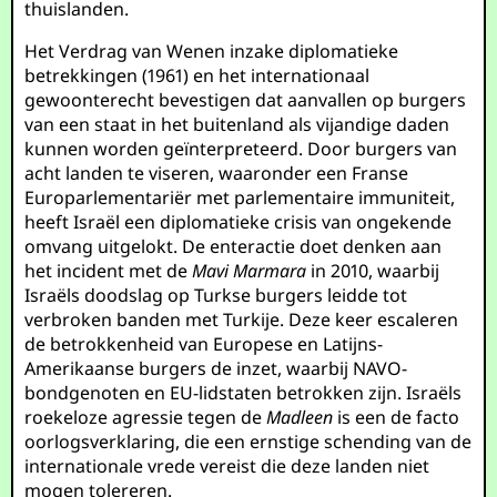
thuislanden.
Het Verdrag van Wenen inzake diplomatieke
betrekkingen (1961) en het internationaal
gewoonterecht bevestigen dat aanvallen op burgers
van een staat in het buitenland als vijandige daden
kunnen worden geïnterpreteerd. Door burgers van
acht landen te viseren, waaronder een Franse
Europarlementariër met parlementaire immuniteit,
heeft Israël een diplomatieke crisis van ongekende
omvang uitgelokt. De enteractie doet denken aan
het incident met de
Mavi Marmara
in 2010, waarbij
Israëls doodslag op Turkse burgers leidde tot
verbroken banden met Turkije. Deze keer escaleren
de betrokkenheid van Europese en Latijns-
Amerikaanse burgers de inzet, waarbij NAVO-
bondgenoten en EU-lidstaten betrokken zijn. Israëls
roekeloze agressie tegen de
Madleen
is een de facto
oorlogsverklaring, die een ernstige schending van de
internationale vrede vereist die deze landen niet
mogen tolereren.