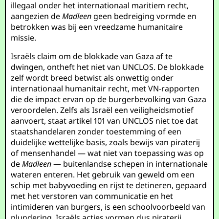
illegaal onder het internationaal maritiem recht,
aangezien de
Madleen
geen bedreiging vormde en
betrokken was bij een vreedzame humanitaire
missie.
Israëls claim om de blokkade van Gaza af te
dwingen, ontheft het niet van UNCLOS. De blokkade
zelf wordt breed betwist als onwettig onder
internationaal humanitair recht, met VN-rapporten
die de impact ervan op de burgerbevolking van Gaza
veroordelen. Zelfs als Israël een veiligheidsmotief
aanvoert, staat artikel 101 van UNCLOS niet toe dat
staatshandelaren zonder toestemming of een
duidelijke wettelijke basis, zoals bewijs van piraterij
of mensenhandel — wat niet van toepassing was op
de
Madleen
— buitenlandse schepen in internationale
wateren enteren. Het gebruik van geweld om een
schip met babyvoeding en rijst te detineren, gepaard
met het verstoren van communicatie en het
intimideren van burgers, is een schoolvoorbeeld van
plundering. Israëls acties vormen dus piraterij,