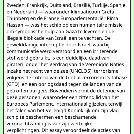
Zweden, Frankrijk, Duitsland, Brazilië, Turkije, Spanje
en Nederland — waaronder klimaaticoon Greta
Thunberg en de Franse Europarlementariër Rima
Hassan — was het schip op een humanitaire missie
om symbolische hulp aan Gaza te leveren en de
illegale blokkade van Israël aan te vechten. De
gewelddadige interceptie door Israël, waarbij
communicatie werd verstoord en een irriterende
stof werd gebruikt, is een duidelijke daad van
piraterij onder het Verdrag van de Verenigde Naties
inzake het recht van de zee (UNCLOS), terrorisme
volgens de criteria van de Global Terrorism Database
(GTD), en een oorlogsdaad tegen de landen van de
getroffen burgers. Bovendien vormt de detentie van
deze personen, waaronder een zittend lid van het
Europees Parlement, internationaal gijzelen, terwijl
het falen van het Verenigd Koninkrijk om zijn vlag-
schip te beschermen een beschamende
veronachtzaming is van zijn wettelijke
verplichtingen. Dit essay veroordeelt de acties van