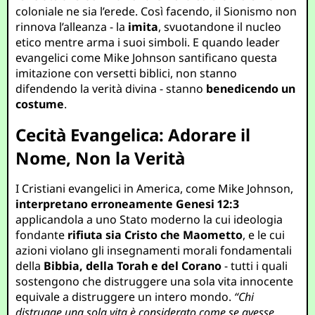
coloniale ne sia l’erede. Così facendo, il Sionismo non
rinnova l’alleanza - la
imita
, svuotandone il nucleo
etico mentre arma i suoi simboli. E quando leader
evangelici come Mike Johnson santificano questa
imitazione con versetti biblici, non stanno
difendendo la verità divina - stanno
benedicendo un
costume
.
Cecità Evangelica: Adorare il
Nome, Non la Verità
I Cristiani evangelici in America, come Mike Johnson,
interpretano erroneamente Genesi 12:3
applicandola a uno Stato moderno la cui ideologia
fondante
rifiuta sia Cristo che Maometto
, e le cui
azioni violano gli insegnamenti morali fondamentali
della
Bibbia, della Torah e del Corano
- tutti i quali
sostengono che distruggere una sola vita innocente
equivale a distruggere un intero mondo.
“Chi
distrugge una sola vita è considerato come se avesse