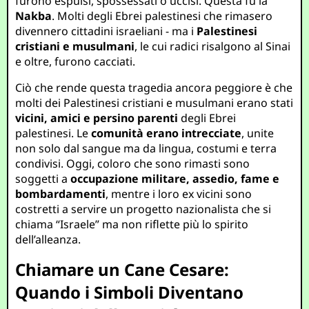
furono espulsi, spossessati o uccisi. Questa fu la
Nakba
. Molti degli Ebrei palestinesi che rimasero
divennero cittadini israeliani - ma i
Palestinesi
cristiani e musulmani
, le cui radici risalgono al Sinai
e oltre, furono cacciati.
Ciò che rende questa tragedia ancora peggiore è che
molti dei Palestinesi cristiani e musulmani erano stati
vicini, amici e persino parenti
degli Ebrei
palestinesi. Le
comunità erano intrecciate
, unite
non solo dal sangue ma da lingua, costumi e terra
condivisi. Oggi, coloro che sono rimasti sono
soggetti a
occupazione militare, assedio, fame e
bombardamenti
, mentre i loro ex vicini sono
costretti a servire un progetto nazionalista che si
chiama “Israele” ma non riflette più lo spirito
dell’alleanza.
Chiamare un Cane Cesare:
Quando i Simboli Diventano