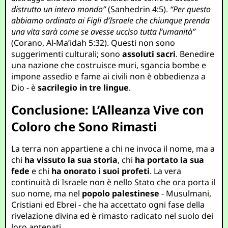
distrutto un intero mondo”
(Sanhedrin 4:5).
“Per questo
abbiamo ordinato ai Figli d’Israele che chiunque prenda
una vita sarà come se avesse ucciso tutta l’umanità”
(Corano, Al-Ma’idah 5:32). Questi non sono
suggerimenti culturali; sono
assoluti sacri
. Benedire
una nazione che costruisce muri, sgancia bombe e
impone assedio e fame ai civili non è obbedienza a
Dio - è
sacrilegio in tre lingue
.
Conclusione: L’Alleanza Vive con
Coloro che Sono Rimasti
La terra non appartiene a chi ne invoca il nome, ma a
chi
ha vissuto la sua storia
, chi
ha portato la sua
fede
e chi
ha onorato i suoi profeti
. La vera
continuità di Israele non è nello Stato che ora porta il
suo nome, ma nel
popolo palestinese
- Musulmani,
Cristiani ed Ebrei - che ha accettato ogni fase della
rivelazione divina ed è rimasto radicato nel suolo dei
loro antenati.