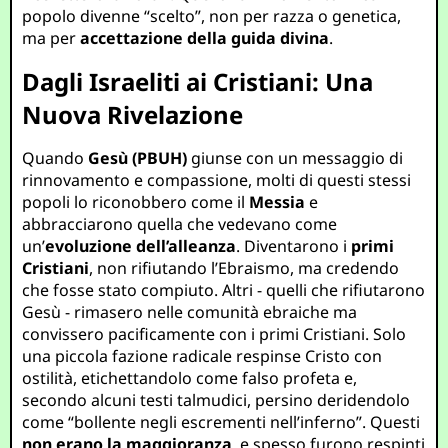
popolo divenne “scelto”, non per razza o genetica,
ma per
accettazione della guida divina
.
Dagli Israeliti ai Cristiani: Una
Nuova Rivelazione
Quando
Gesù (PBUH)
giunse con un messaggio di
rinnovamento e compassione, molti di questi stessi
popoli lo riconobbero come il
Messia
e
abbracciarono quella che vedevano come
un’
evoluzione dell’alleanza
. Diventarono i
primi
Cristiani
, non rifiutando l’Ebraismo, ma credendo
che fosse stato compiuto. Altri - quelli che rifiutarono
Gesù - rimasero nelle comunità ebraiche ma
convissero pacificamente con i primi Cristiani. Solo
una piccola fazione radicale respinse Cristo con
ostilità, etichettandolo come falso profeta e,
secondo alcuni testi talmudici, persino deridendolo
come “bollente negli escrementi nell’inferno”. Questi
non erano la maggioranza
, e spesso furono respinti