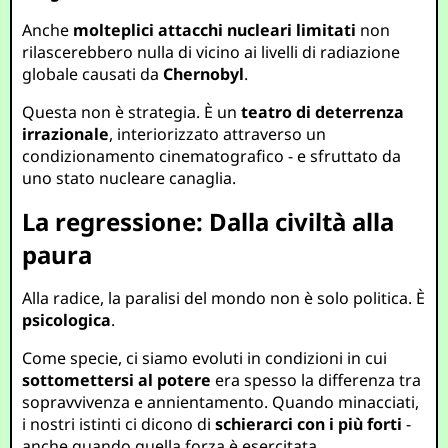
Anche
molteplici attacchi nucleari limitati
non
rilascerebbero nulla di vicino ai livelli di radiazione
globale causati da
Chernobyl
.
Questa non è strategia. È un
teatro di deterrenza
irrazionale
, interiorizzato attraverso un
condizionamento cinematografico - e sfruttato da
uno stato nucleare canaglia.
La regressione: Dalla civiltà alla
paura
Alla radice, la paralisi del mondo non è solo politica. È
psicologica
.
Come specie, ci siamo evoluti in condizioni in cui
sottomettersi al potere
era spesso la differenza tra
sopravvivenza e annientamento. Quando minacciati,
i nostri istinti ci dicono di
schierarci con i più forti
-
anche quando quella forza è esercitata