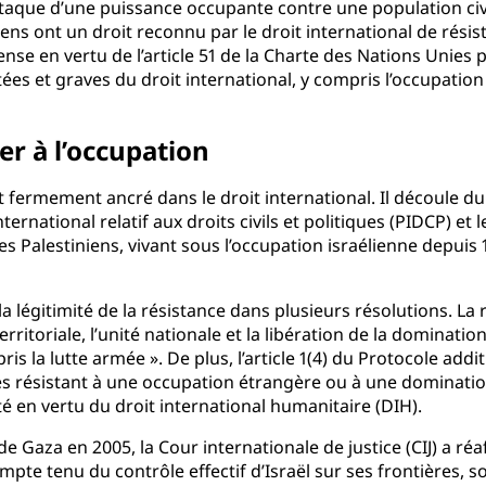
attaque d’une puissance occupante contre une population civi
iens ont un droit reconnu par le droit international de résist
e en vertu de l’article 51 de la Charte des Nations Unies po
étées et graves du droit international, y compris l’occupation
ter à l’occupation
t fermement ancré dans le droit international. Il découle 
nternational relatif aux droits civils et politiques (PIDCP) et 
s Palestiniens, vivant sous l’occupation israélienne depuis 
légitimité de la résistance dans plusieurs résolutions. La ré
erritoriale, l’unité nationale et la libération de la dominatio
s la lutte armée ». De plus, l’article 1(4) du Protocole add
les résistant à une occupation étrangère ou à une dominati
té en vertu du droit international humanitaire (DIH).
 de Gaza en 2005, la Cour internationale de justice (CIJ) a ré
mpte tenu du contrôle effectif d’Israël sur ses frontières, 