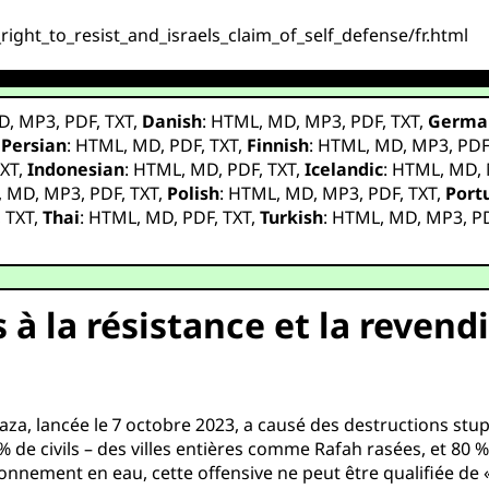
_right_to_resist_and_israels_claim_of_self_defense/fr.html
D
,
MP3
,
PDF
,
TXT
,
Danish
:
HTML
,
MD
,
MP3
,
PDF
,
TXT
,
Germa
,
Persian
:
HTML
,
MD
,
PDF
,
TXT
,
Finnish
:
HTML
,
MD
,
MP3
,
PD
XT
,
Indonesian
:
HTML
,
MD
,
PDF
,
TXT
,
Icelandic
:
HTML
,
MD
,
,
MD
,
MP3
,
PDF
,
TXT
,
Polish
:
HTML
,
MD
,
MP3
,
PDF
,
TXT
,
Port
,
TXT
,
Thai
:
HTML
,
MD
,
PDF
,
TXT
,
Turkish
:
HTML
,
MD
,
MP3
,
P
 à la résistance et la revendi
 Gaza, lancée le 7 octobre 2023, a causé des destructions st
% de civils – des villes entières comme Rafah rasées, et 80 
ionnement en eau, cette offensive ne peut être qualifiée de 