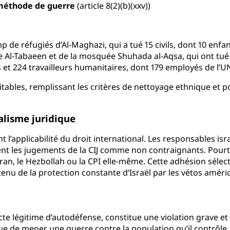
 méthode de guerre
(article 8(2)(b)(xxv))
p de réfugiés d’Al-Maghazi, qui a tué 15 civils, dont 10 enfan
 Al-Tabaeen et de la mosquée Shuhada al-Aqsa, qui ont tué
es et 224 travailleurs humanitaires, dont 179 employés de l’
itables, remplissant les critères de nettoyage ethnique et 
alisme juridique
t l’applicabilité du droit international. Les responsables is
ttent les jugements de la CIJ comme non contraignants. Pour
ran, le Hezbollah ou la CPI elle-même. Cette adhésion sélect
 tenu de la protection constante d’Israël par les vétos améri
n acte légitime d’autodéfense, constitue une violation grave e
que de mener une guerre contre la population qu’il contrôle. 