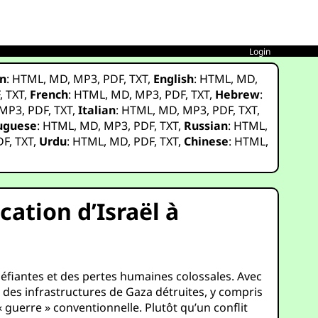
Login
n
:
HTML
,
MD
,
MP3
,
PDF
,
TXT
,
English
:
HTML
,
MD
,
F
,
TXT
,
French
:
HTML
,
MD
,
MP3
,
PDF
,
TXT
,
Hebrew
:
MP3
,
PDF
,
TXT
,
Italian
:
HTML
,
MD
,
MP3
,
PDF
,
TXT
,
uguese
:
HTML
,
MD
,
MP3
,
PDF
,
TXT
,
Russian
:
HTML
,
DF
,
TXT
,
Urdu
:
HTML
,
MD
,
PDF
,
TXT
,
Chinese
:
HTML
,
cation d’Israël à
upéfiantes et des pertes humaines colossales. Avec
% des infrastructures de Gaza détruites, y compris
« guerre » conventionnelle. Plutôt qu’un conflit