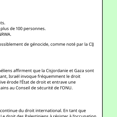
ts.
 plus de 100 personnes.
UNRWA.
possiblement de génocide, comme noté par la CIJ
raéliens affirment que la Cisjordanie et Gaza sont
tant, Israël invoque fréquemment le droit
ive érode l’État de droit et entrave une
cains au Conseil de sécurité de l’ONU.
t continue du droit international. En tant que
Le droit des Palestiniens à résister à l’occupation