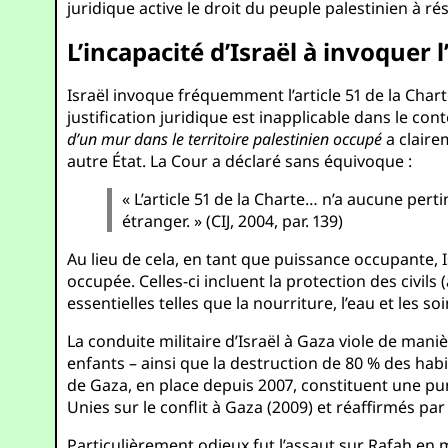
juridique active le droit du peuple palestinien à rés
L’incapacité d’Israël à invoquer
Israël invoque fréquemment l’article 51 de la Char
justification juridique est inapplicable dans le cont
d’un mur dans le territoire palestinien occupé
a claire
autre État. La Cour a déclaré sans équivoque :
« L’article 51 de la Charte… n’a aucune pert
étranger. » (CIJ, 2004, par. 139)
Au lieu de cela, en tant que puissance occupante, I
occupée. Celles-ci incluent la protection des civils (
essentielles telles que la nourriture, l’eau et les so
La conduite militaire d’Israël à Gaza viole de man
enfants – ainsi que la destruction de 80 % des habit
de Gaza, en place depuis 2007, constituent une pu
Unies sur le conflit à Gaza (2009) et réaffirmés pa
Particulièrement odieux fut l’assaut sur Rafah en m