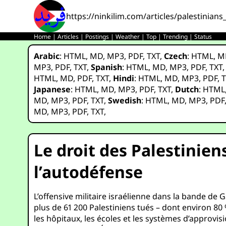
https://ninkilim.com/articles/palestinians
Home
|
Articles
|
Postings
|
Weather
|
Top
|
Trending
|
Status
Arabic
:
HTML
,
MD
,
MP3
,
PDF
,
TXT
,
Czech
:
HTML
,
M
MP3
,
PDF
,
TXT
,
Spanish
:
HTML
,
MD
,
MP3
,
PDF
,
TXT
HTML
,
MD
,
PDF
,
TXT
,
Hindi
:
HTML
,
MD
,
MP3
,
PDF
,
T
Japanese
:
HTML
,
MD
,
MP3
,
PDF
,
TXT
,
Dutch
:
HTML
MD
,
MP3
,
PDF
,
TXT
,
Swedish
:
HTML
,
MD
,
MP3
,
PDF
MD
,
MP3
,
PDF
,
TXT
,
Le droit des Palestiniens
l’autodéfense
L’offensive militaire israélienne dans la bande de
plus de 61 200 Palestiniens tués – dont environ 80 
les hôpitaux, les écoles et les systèmes d’approvis