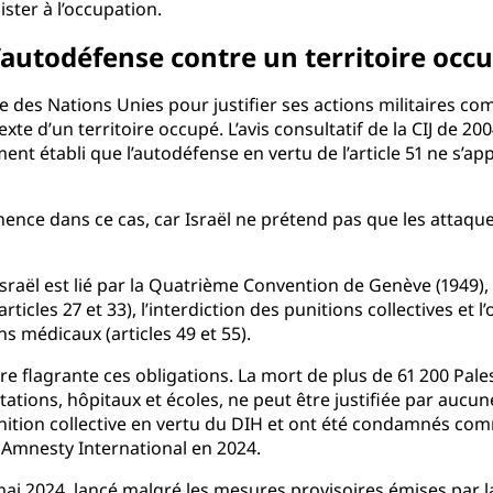
ister à l’occupation.
 l’autodéfense contre un territoire occ
te des Nations Unies pour justifier ses actions militaires c
exte d’un territoire occupé. L’avis consultatif de la CIJ de 20
ment établi que l’autodéfense en vertu de l’article 51 ne s’
inence dans ce cas, car Israël ne prétend pas que les attaqu
sraël est lié par la Quatrième Convention de Genève (1949), 
articles 27 et 33), l’interdiction des punitions collectives et 
ins médicaux (articles 49 et 55).
ière flagrante ces obligations. La mort de plus de 61 200 Pa
ations, hôpitaux et écoles, ne peut être justifiée par aucune
nition collective en vertu du DIH et ont été condamnés com
r Amnesty International en 2024.
ai 2024, lancé malgré les mesures provisoires émises par la 