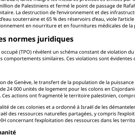
illion de Palestiniens et fermé le point de passage de Rafah
aire. La destruction de l’environnement et des infrastructu
 d’eau souterraine et 65 % des réservoirs d’eau, viole l’arti
sionnement en nourriture et en fournitures médicales de la 
des normes juridiques
ien occupé (TPO) révèlent un schéma constant de violation du
s comportements similaires. Ces violations sont évidentes 
ion de Genève, le transfert de la population de la puissance
s de 24 000 unités de logement pour les colons en Cisjordani
Ces actions ont fragmenté le territoire palestinien, comprom
légalité de ces colonies et a ordonné à Israël de les démantel
Israël des ressources naturelles partagées, y compris l’expl
DIH concernant l’exploitation des ressources dans les territ
manité