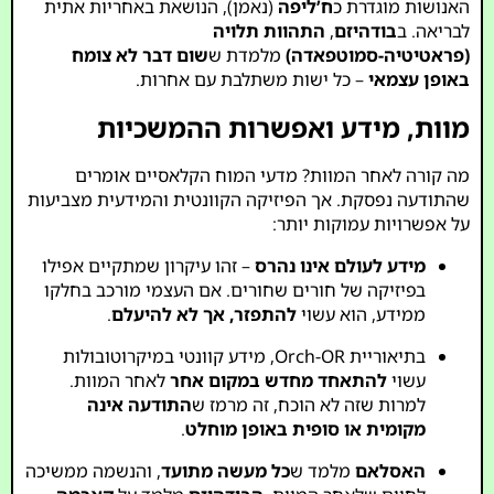
האנושות מוגדרת כ
ח’ליפה
(נאמן), הנושאת באחריות אתית
לבריאה. ב
בודהיזם
,
התהוות תלויה
(פראטיטיה-סמוטפאדה)
מלמדת ש
שום דבר לא צומח
באופן עצמאי
– כל ישות משתלבת עם אחרות.
מוות, מידע ואפשרות ההמשכיות
מה קורה לאחר המוות? מדעי המוח הקלאסיים אומרים
שהתודעה נפסקת. אך הפיזיקה הקוונטית והמידעית מצביעות
על אפשרויות עמוקות יותר:
מידע לעולם אינו נהרס
– זהו עיקרון שמתקיים אפילו
בפיזיקה של חורים שחורים. אם העצמי מורכב בחלקו
ממידע, הוא עשוי
להתפזר, אך לא להיעלם
.
בתיאוריית Orch-OR, מידע קוונטי במיקרוטובולות
עשוי
להתאחד מחדש במקום אחר
לאחר המוות.
למרות שזה לא הוכח, זה מרמז ש
התודעה אינה
מקומית או סופית באופן מוחלט
.
האסלאם
מלמד ש
כל מעשה מתועד
, והנשמה ממשיכה