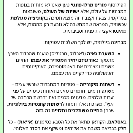
הפילוסוף
מוריס מרלו-פונטי
טען שאנו לא מוחות בגופות
המביטות על עולם, אלא
ישויות של העולם
, משובצות
במרקמיו, צבעיו וקצביו. זה מוצא תמיכה ב
קוגניציה מגולמת
עכשווית, המראה שהמחשבה לא נובעת רק מהמוח, אלא
מאינטראקציה גופנית וסביבתית.
מבחינה ביולוגית, יש לכך השלכות עמוקות:
השערת גאיה
(לאבלוק, מרגוליס) טוענת שהכדור הארץ
מתפקד כ
אורגניזם יחיד המסדיר את עצמו
. החיים
משנים ומציבים את האטמוספירה, האוקיינוסים
והגיאולוגיה כדי לקיים את עצמם.
רשתות מיקוריזה
– פטריות המחברות שורשי עצים –
משתפות מים, חומרים מזינים ואותות כימיים על פני
יערות שלמים. מדענים מכנים זאת “הרשת הרחבה של
העץ”. מערכות אלו דומות ל
רשתות קוונטיות ביולוגיות
,
שבהן
החיים משתלבים ותלויים זה בזה
.
ב
אסלאם
, הקוראן מתאר את כל הטבע כסימנים (
אייאת
) – כל
חלק בבריאה משבח את אלוהים ומשקף את הסדר האלוהי.