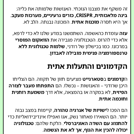
זה משקף את מצבנו הנוכחי. האנושות שלמותה את כליה:
בינה מלאכותית, CRISPR, כורים גרעיניים, מערכות מעקב
.
אך היא חסרה
מוכנות אתית
. המכונה נבנתה. הלב לא.
עזה
עומדת כהאשמה. השתמשנו במדע שלנו לא כדי לרפא,
אלא כדי להרוס. הטכנולוגיה מגבירה את
הוואקום המוסרי
במרכזנו. כמו בכישלון של רודני,
שלמות טכנולוגית ללא
טרנספורמציה פנימית מובילה לאבדון
.
הקדמונים והתעלות אתית
ה
קדמונים
ב
סטארגייט
מציעים חזון של תקווה. הם הצליחו
היכן שרודני – והאנושות – נכשלו. הם
התפתחו מעבר לצורה
הפיזית
, לא במקרה או בהמצאה, אלא דרך
משמעת רוחנית
וחוכמה אתית
.
הם הפכו ל
ישויות של אנרגיה טהורה
, קיימות במצב גבוה
יותר. הם השאירו מאחור נשק, אגו ואפילו אינדיבידואליות כדי
להתמזג עם השדה האוניברסלי
. הלקח שלהם:
טכנולוגיה
יכולה להכין את הגוף, אך לא את הנשמה
.