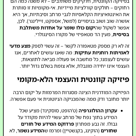
בפיזיקה הקוונטית, חלקיקים משתלבים – לא משנה כמה הם
רחוקים – חולקים קורלציות מיידיות. אי-מקומיות זו סותרת
את האינטואיציות הקלאסיות לגבי מרחב וסיבתיות, אך היא
אושרה שוב ושוב בניסויים (למשל, אספקט, זיילינגר). לכן,
אפשר לשקול שה
יקום כולו שומר על אחדות משתלבת
בסיסית
, מעין הד מטאפיזי של מקורו הסינגולרי.
זה לא רק מספק מטאפורה לקשר – זה עשוי לספק
מצע מדעי
לאמיתות רוחניות עתיקות
: מה שאנו עושים לאחרים, אנו
עושים לעצמנו; כל מחשבה או פעולה מביאה לתוצאות;
העצמי אינו יחידה מוגבלת, אלא צומת בשלם גדול יותר.
פיזיקה קוונטית והעצמי הלא-מקומי
הפיזיקה המודרנית הציגה מסגרות המרמזות על יקום הרבה
יותר מחובר ודק ממה שהמכניקה הניוטונית אי פעם אפשרה.
עקרון ההולוגרפיה
(ט’הופט, סוסקינד) מציע שכל
המידע בתוך נפח של מרחב עשוי להיות מקודד על
גבולו. זה נבע מפתרון
פרדוקס המידע של חורים
שחורים
(הוקינג, בקנשטיין) ומרמז ש
המידע נשמר
, לא