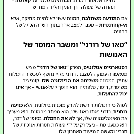
לחיים שלאחר המוות.
הבודהיזם
מלמד על
קארמה
–
תהודה של פעולה דרך הזמן והלידה מחדש.
אם
התודעה משתלבת
, המוות עשוי לא להיות מחיקה, אלא
אי-קוהרנטיות
– מעבר למצב אחר בתוך השדה הכולל של
ההוויה.
“טאו של רודני” ומשבר המוסר של
האנושות
ב
סטארגייט אטלנטיס
, הפרק
“טאו של רודני”
מציע
מטאפורה עמוקה למצבנו. רודני מקיי נחשף למכשיר התעלות
עתיק. המכונה
משלימה את הביולוגיה שלו
: קוגניציה
משופרת, ריפוי, טלפתיה. הוא הופך ל על-אנושי – אך
אינו
יכול להתעלות
.
למה? כי התעלות דורשת לא רק מוכנות ביולוגית, אלא
כניעה
רוחנית
. רודני נאחז באגו שלו. הוא מפחד מהמוות. הוא מעריך
את האינטליגנציה שלו, אך
לא את החמלה
. בסופו של דבר,
הוא כמעט מת – ניצל רק על ידי פעולות חסרות אנוכיות של
חבריו ומעשה הצניעות האחרון שלו.