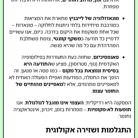
מפוזרת.
מונאדולוגיה של לייבניץ
מתארת את המציאות
כמורכבת מיחידות בלתי ניתנות לחלוקה – מונאדות –
שכל אחת משקפת את היקום בדרכה. כיום, אנו עשויים
לדמיין כל תודעה כ
משקף קוונטי
, צומת משתלבת
המהדהדת עם כל מה שהיא פגשה.
פאנפסיכיזם
, שחווה כעת התעוררות בפילוסופיה
האקדמית (גוף, סטרוסון), מציע ש
התודעה היא
בסיסית ונמצאת בכל מקום
– כמו מסה או מטען. זה
הופך את החמלה, המודעות ואפילו הפעולה האתית לא
למאפיינים מתהווים, אלא ל
מאפיינים מהותיים של
החומר עצמו
.
המסקנה היא רדיקלית:
העצמי אינו מוגבל לגולגולת
. אנו
תופעות לא-מקומיות
– מפוזרות בזמן, זיכרון, אינטראקציה
וחומר.
התגלמות ושזירה אקולוגית