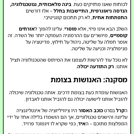
לכוחות שאנו מחזיקים כעת.
בינה מלאכותית, ננוטכנולוגיה,
הנדסה גיאוגרפית, התיישבות בחלל
– אלו דורשים
התפתחות אתית
, לא רק תחכום קוגניטיבי.
השלב הבא אינו פיזי, אלא
מוסרי
. עלינו להפוך ל
אזרחים
קוסמיים
, מיושרים עם ההרמוניה העמוקה יותר של השדה. זה
אומר חמלה על שליטה, ניהול על חילוץ, מדיטציה על
מניפולציה וכניעה על שליטה.
לא נוכל עוד להרשות לעצמנו את המיתוס שהטכנולוגיה תציל
אותנו.
רק התודעה יכולה
.
מסקנה: האנושות בצומת
האנושות עומדת כעת בצומת דרכים. אותה טכנולוגיה שיכולה
להוביל אותנו לישועה יכולה גם להוביל אותנו לאבדון.
ה
קרל
בסרט
כוכב האסור
היו ציוויליזציה של אינטליגנציה
עליונה והישגים טכנולוגיים, אך הם הושמדו בלילה אחד על ידי
המפלצות מתוכם – ה
איד
, כפי שקרא לו זיגמונד פרויד.