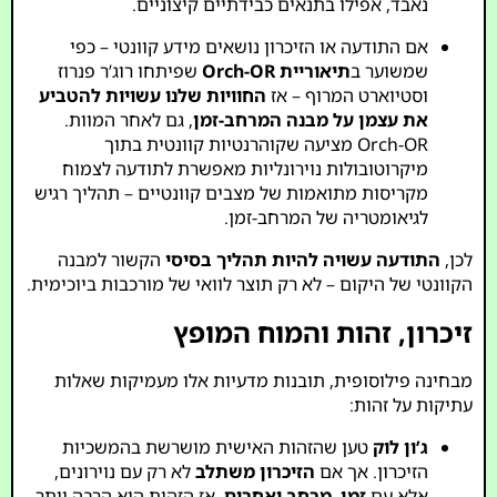
נאבד, אפילו בתנאים כבידתיים קיצוניים.
אם התודעה או הזיכרון נושאים מידע קוונטי – כפי
שמשוער ב
תיאוריית Orch-OR
שפיתחו רוג’ר פנרוז
וסטיוארט המרוף – אז
החוויות שלנו עשויות להטביע
את עצמן על מבנה המרחב-זמן
, גם לאחר המוות.
Orch-OR מציעה שקוהרנטיות קוונטית בתוך
מיקרוטובולות נוירונליות מאפשרת לתודעה לצמוח
מקריסות מתואמות של מצבים קוונטיים – תהליך רגיש
לגיאומטריה של המרחב-זמן.
לכן,
התודעה עשויה להיות תהליך בסיסי
הקשור למבנה
הקוונטי של היקום – לא רק תוצר לוואי של מורכבות ביוכימית.
זיכרון, זהות והמוח המופץ
מבחינה פילוסופית, תובנות מדעיות אלו מעמיקות שאלות
עתיקות על זהות:
ג’ון לוק
טען שהזהות האישית מושרשת בהמשכיות
הזיכרון. אך אם
הזיכרון משתלב
לא רק עם נוירונים,
אלא עם
זמן, מרחב ואחרים
, אז הזהות היא הרבה יותר