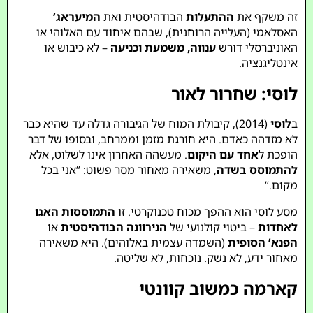
זה משקף את
ההתעלות
הבודהיסטית ואת
המיעראג’
האסלאמי (העלייה הרוחנית), שבהם איחוד עם האלוהי או
האוניברסלי דורש
ענווה, משמעת וכניעה
– לא כיבוש או
אינטליגנציה.
לוסי: שחרור לאור
ב
לוסי
(2014), קיבולת המוח של הגיבורה גדלה עד שהיא כבר
לא מזדהה כאדם. היא חורגת מזמן וממרחב, ובסופו של דבר
הופכת ל
אחד עם היקום
. מעשהה האחרון אינו לשלוט, אלא
להתמוסס בשדה
, משאירה מאחור מסר פשוט: “אני בכל
מקום.”
מסע לוסי הוא ההפך מכוח טכנוקרטי. זו
התמוססות האגו
לאחדות
– ביטוי קולנועי של
הנירוונה הבודהיסטית
או
הפנא’ הסופית
(השמדה עצמית באלוהים). היא משאירה
מאחור ידע, לא נשק. נוכחות, לא שליטה.
קארמה כמשוב קוונטי