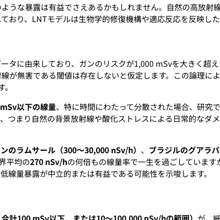
のような暴露は有益でさえあるかもしれません。自然の高放射
ており、LNTモデルは生物学的修復機構や適応反応を反映し
ータに由来しており、ガンのリスクが1,000 mSvを大きく
射線が無害である閾値は存在しないと仮定します。この論理に
す。
0 mSv以下の線量
、特に時間にわたって分散された場合、研究
質
、つまり自然の背景放射線や酸化ストレスによる日常的なダメ
ンのラムサール（300～30,000 nSv/h）
、
ブラジルのグアラパリ（8
界平均の
270 nSv/h
の何倍もの線量率で一生を過ごしています
、低線量暴露が中立的または有益である可能性を示唆します。
00 mSv以下、または10～100,000 nSv/hの範囲）
が、