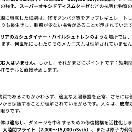
復の強化、
スーパーオキシドディスムターゼ
などの抗酸化物質
射線に曝露した細胞は、修復タンパク質をアップレギュレート
よりも長生きし、腫瘍が少ない場合があることが示されていま
トリアのガシュタイナー・ハイルシュトレン
のような場所では
します。何世紀にもわたりそのメカニズムは理解されていませ
住む人はいません
。しかし、それがまさにポイントです：短期
NTモデルと直接矛盾します。
物質であるにもかかわらず、適度な太陽暴露を正常、さらには
ジから保護することが理解されているからです。人々は、
皮膚
限りです。
、体は
適応
し、ダメージを中和するための修復機構を活性化しま
、
大陸間フライト（2,000～15,000 nSv/h）
、または原子力発