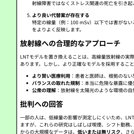
射線障害ではなくストレス関連の死亡を引き起
より良い代替案が存在する
特定の線量（例：100 mSv）以下では害がな
をよりよく反映します。
放射線への合理的なアプローチ
LNTモデルを置き換えることは、高線量放射線の実
あります。しかし、より正確なモデルを採用するこ
より賢い医療利用
：患者と医師は、根拠のない
バランスの取れた規制
：本当に危険な暴露に優
公衆の理解
：放射線を太陽光のような環境の自
批判への回答
一部の人は、低線量の影響が測定しにくいため、LN
ますが、これらの研究はしばしば喫煙、シフト勤務
からの大規模なデータは、
低いまたは無リスク
、さ