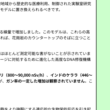
線地域から歴史的な医療利用、制御された実験室研究
たモデルに置き換えられるべきです。
超える線量で増加しました。このモデルは、これらの高
よれば、花崗岩のカウンタートップのそばに立つこと
ではほとんど測定可能な害がないことが示されていま
ージに対処するために進化した高度なDNA修復機構
00～90,000 nSv/h）
、
インドのケララ（446～
が、
ガン率の一定した増加は観察されていません
。こ
細胞をより強靭にする適応的な生物学的反応を引き起