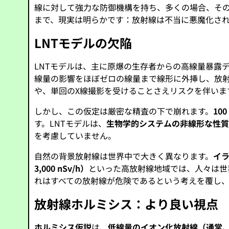
線に対して強力な防御機構を持ち、多くの場合、そ
まで、現実は明らかです：放射線は不当に悪魔化され
LNTモデルの欠陥
LNTモデルは、主に原爆の生存者からの高線量暴露デ
線量の影響をほぼゼロの線量まで線形に外挿し、放
や、単回のX線撮影を受けることさえリスクを伴いま
しかし、この仮定は厳密な精査の下で崩れます。
10
す。LNTモデルは、
生物学的システムの非線形な性
を考慮していません。
自然の背景放射線は世界中で大きく異なります。
イラ
3,000 nSv/h）
といった高放射線地域では、人々は世
れはすべての放射線が危険であるという考えを覆し
放射線ホルミシス：より良い視点
ホルミシス仮説
は、
低線量のイオン化放射線（通常、合計1