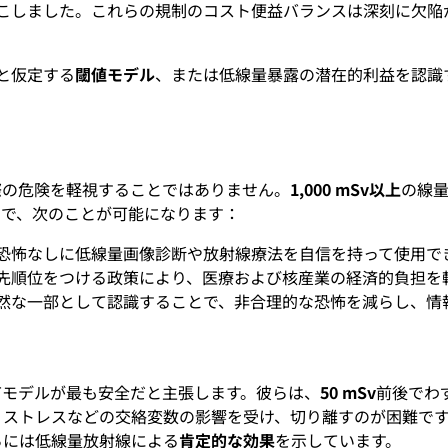
こしました。これらの規制のコスト便益バランスは深刻に欠陥
いと仮定する
閾値モデル
、または低線量暴露の潜在的利益を認識
際の危険を軽視することではありません。
1,000 mSv以上
の線
とで、次のことが可能になります：
恐怖なしに低線量画像診断や放射線療法を自信を持って使用で
先順位をつける政策により、医療および核産業の経済的負担を
然な一部として認識することで、非合理的な恐怖を減らし、情
Tモデルが最も安全だと主張します。彼らは、
50 mSv
前後でわ
、ストレスなどの交絡変数の影響を受け、切り離すのが困難で
らには低線量放射線による
肯定的な効果
を示しています。