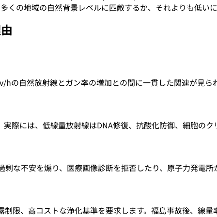
の多くの地域の自然背景レベルに匹敵するか、それよりも低い
理由
v/hの自然放射線とガン率の増加との間に一貫した関連が見ら
す。実際には、低線量放射線はDNA修復、抗酸化防御、細胞の
過剰な不安を煽り、医療画像診断を拒否したり、原子力発電所
暴露制限、高コストな浄化基準を要求します。福島事故後、線量