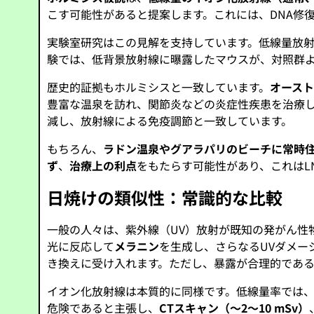
こす可能性があると提案します。これには、DNA修
実験室研究はこの見解を支持しています。低線量放
験では、低背景放射線に曝露したマウスが、対照群
歴史的証拠もホルミシスと一致しています。
オース
豊富な温泉を訪れ、関節炎などの炎症性疾患を治療
減し、放射線による免疫調節と一致しています。
もちろん、
ラドン温泉やグアラパリのビーチに常時
ず
、
治療上の利点
をもたらす可能性があり、これはL
日焼けの類似性：常識的な比較
一般の人々は、紫外線（UV）放射が既知の発がん性
光に反応して
メラニン
を生成し、さらなるUVダメー
き換えに受け入れます。ただし、暴露が合理的である
イオン化放射線は本質的に同様です。低線量率では
危険であると主張し、
CTスキャン（～2～10 mSv）