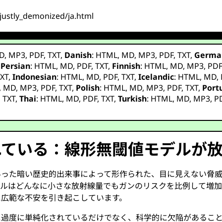
njustly_demonized/ja.html
D
,
MP3
,
PDF
,
TXT
,
Danish
:
HTML
,
MD
,
MP3
,
PDF
,
TXT
,
Germa
,
Persian
:
HTML
,
MD
,
PDF
,
TXT
,
Finnish
:
HTML
,
MD
,
MP3
,
PD
XT
,
Indonesian
:
HTML
,
MD
,
PDF
,
TXT
,
Icelandic
:
HTML
,
MD
,
,
MD
,
MP3
,
PDF
,
TXT
,
Polish
:
HTML
,
MD
,
MP3
,
PDF
,
TXT
,
Port
,
TXT
,
Thai
:
HTML
,
MD
,
PDF
,
TXT
,
Turkish
:
HTML
,
MD
,
MP3
,
P
れている：線形無閾値モデルが
いった暗い歴史的出来事によって形作られた、目に見えない脅
デルはどんなに小さな放射線量でもガンのリスクを比例して増加
に広範な不安を引き起こしています。
に過度に単純化されているだけでなく、科学的に欠陥があるこ