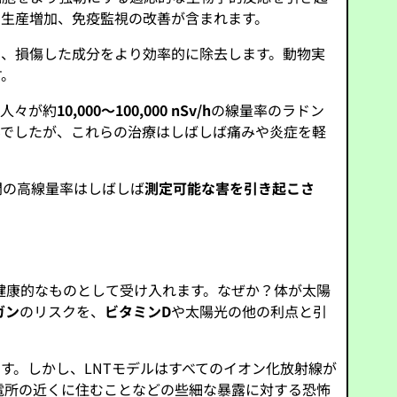
の生産増加、免疫監視の改善が含まれます。
し、損傷した成分をより効率的に除去します。動物実
す。
、人々が約
10,000～100,000 nSv/h
の線量率のラドン
んでしたが、これらの治療はしばしば痛みや炎症を軽
間の高線量率はしばしば
測定可能な害を引き起こさ
健康的なものとして受け入れます。なぜか？体が太陽
ガン
のリスクを、
ビタミンD
や太陽光の他の利点と引
す。しかし、LNTモデルはすべてのイオン化放射線が
電所の近くに住むことなどの些細な暴露に対する恐怖