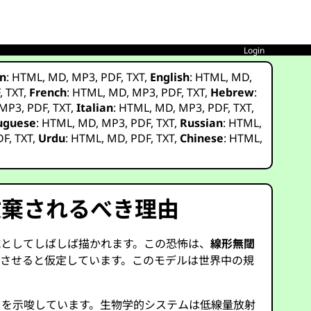
Login
n
:
HTML
,
MD
,
MP3
,
PDF
,
TXT
,
English
:
HTML
,
MD
,
F
,
TXT
,
French
:
HTML
,
MD
,
MP3
,
PDF
,
TXT
,
Hebrew
:
MP3
,
PDF
,
TXT
,
Italian
:
HTML
,
MD
,
MP3
,
PDF
,
TXT
,
uguese
:
HTML
,
MD
,
MP3
,
PDF
,
TXT
,
Russian
:
HTML
,
DF
,
TXT
,
Urdu
:
HTML
,
MD
,
PDF
,
TXT
,
Chinese
:
HTML
,
放棄されるべき理由
威としてしばしば描かれます。この恐怖は、
線形無閾
させると仮定しています。このモデルは世界中の規
とを示唆しています。生物学的システムは低線量放射