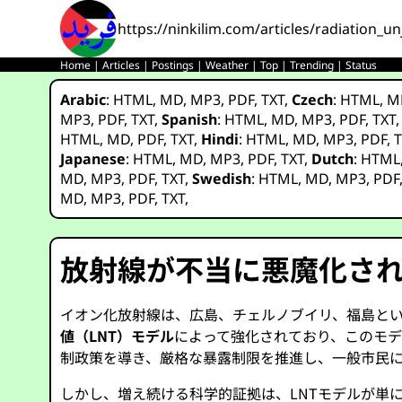
https://ninkilim.com/articles/radiation_u
Home
|
Articles
|
Postings
|
Weather
|
Top
|
Trending
|
Status
Arabic
:
HTML
,
MD
,
MP3
,
PDF
,
TXT
,
Czech
:
HTML
,
M
MP3
,
PDF
,
TXT
,
Spanish
:
HTML
,
MD
,
MP3
,
PDF
,
TXT
HTML
,
MD
,
PDF
,
TXT
,
Hindi
:
HTML
,
MD
,
MP3
,
PDF
,
T
Japanese
:
HTML
,
MD
,
MP3
,
PDF
,
TXT
,
Dutch
:
HTML
MD
,
MP3
,
PDF
,
TXT
,
Swedish
:
HTML
,
MD
,
MP3
,
PDF
MD
,
MP3
,
PDF
,
TXT
,
放射線が不当に悪魔化さ
イオン化放射線は、広島、チェルノブイリ、福島と
値（LNT）モデル
によって強化されており、このモ
制政策を導き、厳格な暴露制限を推進し、一般市民
しかし、増え続ける科学的証拠は、LNTモデルが単