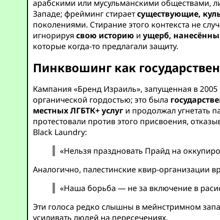
арабскими или мусульманскими обществами, л
Западе; фрейминг стирает
существующие, куль
поколениями. Стирание этого контекста не сл
игнорируя
свою историю
и
ущерб, нанесённ
которые когда-то предлагали защиту.
Пинквошинг как государствен
Кампания «Бренд Израиль», запущенная в 2005 
органической гордостью; это была
государств
местных ЛГБТК+ услуг
и продолжал угнетать п
протестовали против этого присвоения, отказы
Black Laundry:
«Нельзя праздновать Прайд на оккупиро
Аналогично, палестинские квир-организации в
«Наша борьба — не за включение в расис
Эти голоса редко слышны в мейнстримном запа
усиливать людей на пересечениях.