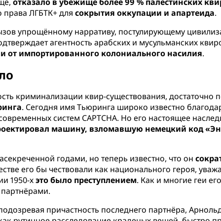
ище,
отказало в убежище более 99 % палестинских кви
о права ЛГБТК+ для
сокрытия оккупации и апартеида
.
вызов упрощённому нарративу, постулирующему цивили
тверждает агентность арабских и мусульманских квиров
к и от импортированного колониального насилия
.
ало
сть криминализации квир-существования, достаточно п
ринга
. Сегодня имя Тьюринга широко известно благод
е современных систем CAPTCHA. Но его настоящее насле
роектировал машину, взломавшую немецкий код «Э
асекреченной годами, но теперь известно, что он
сокра
тве его бы чествовали как национального героя, уваж
ии 1950-х
это было преступлением
. Как и многие геи е
с партнёрами.
 подозревая причастность последнего партнёра, Арноль
 как рутинное расследование краденых вещей, быстро п