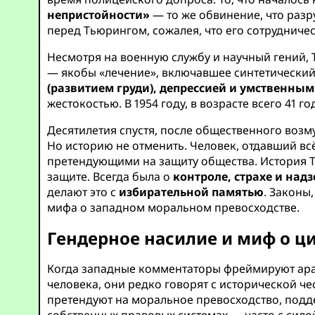
непристойности»
— то же обвинение, что разр
перед Тьюрингом, сожалея, что его сотрудниче
Несмотря на военную службу и научный гений,
— якобы «лечение», включавшее синтетический
(развитием груди), депрессией и умственны
жестокостью. В 1954 году, в возрасте всего 41 го
Десятилетия спустя, после общественного воз
Но историю не отменить. Человек, отдавший всё
претендующими на защиту общества. История Т
защите. Всегда была о
контроле, страхе и над
делают это с
избирательной памятью
. Законы
мифа о западном моральном превосходстве.
Гендерное насилие и миф о ц
Когда западные комментаторы фреймируют араб
человека, они редко говорят с исторической че
претендуют на моральное превосходство, подд