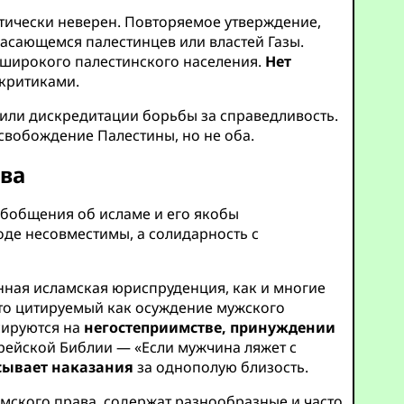
ктически неверен. Повторяемое утверждение,
 касающемся палестинцев или властей Газы.
е широкого палестинского населения.
Нет
 критиками.
 или дискредитации борьбы за справедливость.
свобождение Палестины, но не оба.
ива
обобщения об исламе и его якобы
оде несовместимы, а солидарность с
нная исламская юриспруденция, как и многие
сто цитируемый как осуждение мужского
сируются на
негостеприимстве, принуждении
Еврейской Библии — «Если мужчина ляжет с
сывает наказания
за однополую близость.
ского права, содержат разнообразные и часто