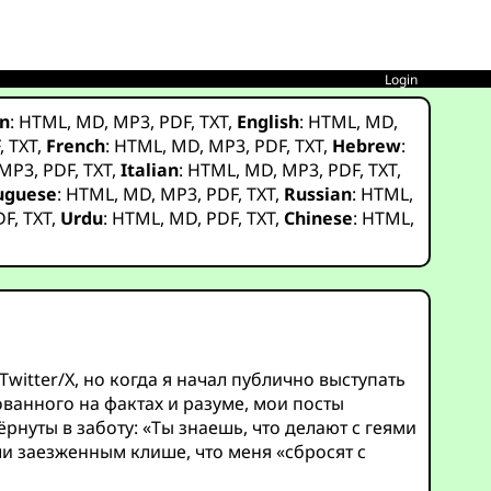
Login
n
:
HTML
,
MD
,
MP3
,
PDF
,
TXT
,
English
:
HTML
,
MD
,
F
,
TXT
,
French
:
HTML
,
MD
,
MP3
,
PDF
,
TXT
,
Hebrew
:
MP3
,
PDF
,
TXT
,
Italian
:
HTML
,
MD
,
MP3
,
PDF
,
TXT
,
uguese
:
HTML
,
MD
,
MP3
,
PDF
,
TXT
,
Russian
:
HTML
,
DF
,
TXT
,
Urdu
:
HTML
,
MD
,
PDF
,
TXT
,
Chinese
:
HTML
,
itter/X, но когда я начал публично выступать
ованного на фактах и разуме, мои посты
нуты в заботу: «Ты знаешь, что делают с геями
ли заезженным клише, что меня «сбросят с