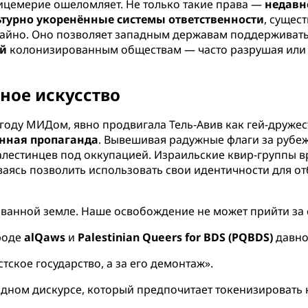
ицемерие ошеломляет. Не только такие права —
недавн
турно укоренённые системы ответственности
, сущес
учайно. Оно позволяет западным державам поддерживат
ый
колонизированным обществам — часто разрушая или 
ное искусство
году МИДом, явно продвигала Тель-Авив как гей-дружес
енная пропаганда
. Вывешивая радужные флаги за рубе
алестинцев под оккупацией. Израильские квир-группы 
ваясь позволить использовать свои идентичности для от
ванной земле. Наше освобождение не может прийти за с
роде
alQaws
и
Palestinian Queers for BDS (PQBDS)
давно
тское государство, а за его демонтаж».
дном дискурсе, который предпочитает токенизировать 