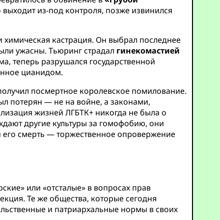
о выходит из-под контроля, позже извинился
и химическая кастрация. Он выбрал последнее
ыли ужасны. Тьюринг страдал
гинекомастией
ма, теперь разрушался государственной
танное цианидом.
 получил посмертное королевское помилование.
ыл потерян — не на войне, а законами,
лизация жизней ЛГБТК+ никогда не была о
уждают другие культуры за гомофобию, они
 и его смерть — торжественное опровержение
ские» или «отсталые» в вопросах прав
оекция. Те же общества, которые сегодня
ильственные и патриархальные нормы в своих