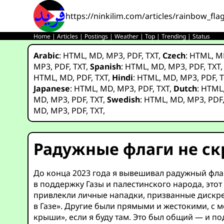
https://ninkilim.com/articles/rainbow_fl
Home
|
Articles
|
Postings
|
Weather
|
Top
|
Trending
|
Status
Arabic
:
HTML
,
MD
,
MP3
,
PDF
,
TXT
,
Czech
:
HTML
,
M
MP3
,
PDF
,
TXT
,
Spanish
:
HTML
,
MD
,
MP3
,
PDF
,
TXT
HTML
,
MD
,
PDF
,
TXT
,
Hindi
:
HTML
,
MD
,
MP3
,
PDF
,
T
Japanese
:
HTML
,
MD
,
MP3
,
PDF
,
TXT
,
Dutch
:
HTML
MD
,
MP3
,
PDF
,
TXT
,
Swedish
:
HTML
,
MD
,
MP3
,
PDF
MD
,
MP3
,
PDF
,
TXT
,
Радужные флаги не ск
До конца 2023 года я вывешивал радужный флаг
в поддержку Газы и палестинского народа, это
привлекли личные нападки, призванные дискред
в Газе». Другие были прямыми и жестокими, с 
крыши», если я буду там. Это был общий — и п