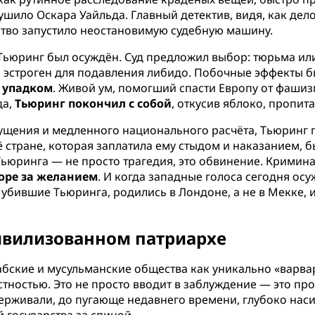
ушило Оскара Уайльда. Главный детектив, видя, как дел
ство запустило неостановимую судебную машину.
 Тьюринг был осуждён. Суд предложил выбор: тюрьма ил
 эстроген для подавления либидо. Побочные эффекты б
м упадком
. Живой ум, помогший спасти Европу от фашиз
да,
Тьюринг покончил с собой
, откусив яблоко, пропи
мущения и медленного национального расчёта, Тьюринг
 стране, которая заплатила ему стыдом и наказанием, б
ьюринга — не просто трагедия, это обвинение. Кримина
зоре за желанием
. И когда западные голоса сегодня ос
, убившие Тьюринга, родились в Лондоне, а не в Мекке,
ивилизованном патриархе
ские и мусульманские общества как уникально «варвар
стностью. Это не просто вводит в заблуждение — это пр
ерживали, до пугающе недавнего времени, глубоко нас