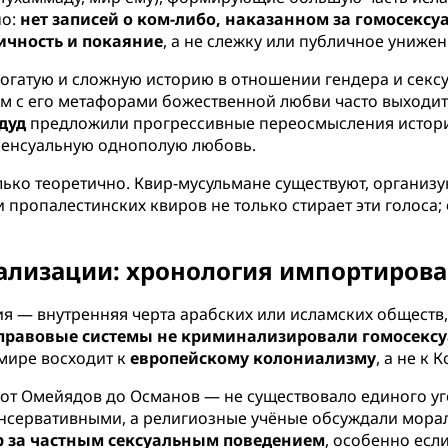
но:
нет записей о ком-либо, наказанном за гомосекс
тичность и покаяние
, а не слежку или публичное унижен
огатую и сложную историю в отношении гендера и сексу
м с его метафорами божественной любви часто выходит
дуд
предложили прогрессивные переосмысления истории 
нсенсуальную однополую любовь.
лько теоретично. Квир-мусульмане существуют, организу
пропалестинских квиров не только стирает эти голоса; 
лизации: хронология импортиров
я — внутренняя черта арабских или исламских обществ,
равовые системы не криминализировали гомосексуа
мире восходит к
европейскому колониализму
, а не к 
 от Омейядов до Османов — не существовало единого у
онсервативными, а религиозные учёные обсуждали мора
р за частным сексуальным поведением
, особенно есл