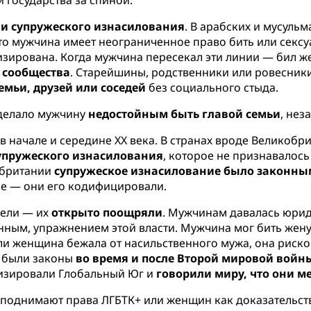
 государства за спиной.
и супружеского изнасилования
. В арабских и мусуль
 что мужчина имеет неограниченное право бить или секс
изирована. Когда мужчина пересекал эти линии — бил же
 сообщества
. Старейшины, родственники или ровесники
мьи, друзей или соседей
без социального стыда.
 делало мужчину
недостойным быть главой семьи
, нез
в начале и середине XX века. В странах вроде Великоб
упружеского изнасилования
, которое не признавалос
обритании
супружеское изнасилование было законным
ие — они его кодифицировали.
пели — их
открыто поощряли
. Мужчинам давалась юрид
нным, упражнением этой власти. Мужчина мог бить жену 
и женщина бежала от насильственного мужа, она рисков
о были законы
во время и после Второй мировой войн
изировали Глобальный Юг и
говорили миру, что они 
поднимают права ЛГБТК+ или женщин как доказательст