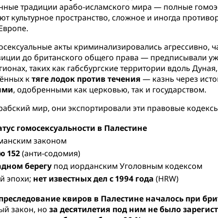
венные традиции арабо-исламского мира — полные гомо
 культурное пространство, сложное и иногда противо
 Европе.
сексуальные акты криминализировались агрессивно, ч
иции до британского общего права — предписывали уж
гионах, таких как габсбургские территории вдоль Дуна
рённых к
тяге лодок против течения
— казнь через исто
ыми
, одобренными как церковью, так и государством.
абский мир, они экспортировали эти правовые кодексы
тус гомосексуальности в Палестине
манским законом
ю 152
(анти-содомия)
дном берегу
под иорданским Уголовным кодексом
ой эпохи;
нет известных дел с 1994 года
(HRW)
преследование квиров в Палестине началось при бр
ый закон, но
за десятилетия под ним не было зарегис