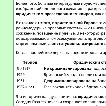
Более того, богатые литературные и художест
изображений однополого желания — раскрывают
юридическим преследованием квиров
, как в
В отличие от этого, в
христианской Европе
гомо
раннемодерные правовые системы — от инквиз
сожжение, повешение и увечье. В некоторых ре
подозреваемых в гомосексуальности, пригово
маргинальными, а
институционализированн
Когда европейские державы колонизировали ар
Период
Юридический ста
До 1917
Не криминализирована
под ос
1929
Британский мандат вводит
стать
1951
Декриминализирована на Запа
1967–наст.
Газа сохраняет кодекс британск
Эта историческая дуга критична:
юридическое 
Сегодня Газа технически сохраняет колониальн