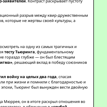
р-заявителей
. Контраст раскрывает пустоту
зационный разрыв между квир-дружественным
, которые не жертвы своей культуры, а
осмотреть на одну из самых трагичных и
аря
тесту Тьюринга
, фундаментальному
дие гораздо глубже — он был блестящим
нигма»
, решающий вклад в победу союзников
тил войну на целых два года
, спасая
али при жизни и помнили с благодарностью и
го эпохи, Тьюринг был вынужден вести двойную
да Мюррея, он в итоге раскрыл отношения во
ревратилось в обвинение в
«грубой