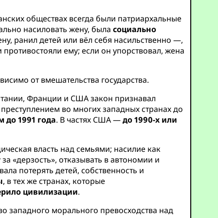
манских обществах всегда были патриархальные
уально насиловать жену, была
социально
ну, ранил детей или вёл себя насильственно —,
 противостояли ему; если он упорствовал, жена
ависимо от вмешательства государства.
ритании, Франции и США закон признавал
ь преступлением во многих западных странах до
 до 1991 года
. В частях США —
до 1990-х или
ическая власть над семьями; насилие как
за «дерзость», отказывать в автономии и
ала потерять детей, собственность и
ы
, в тех же странах, которые
мерило цивилизации
.
во западного морального превосходства над