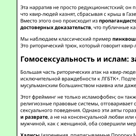
Эта нарратив не просто редукционистский; он 
что квир-людей казнят, сбрасывая с крыш в Газ
Вместо этого оно происходит из
пропагандист
достоверных доказательств
, что публичные 
Мы наблюдаем классический пример
пинквош
Это риторический трюк, который говорит квир
Гомосексуальность и ислам: 
Большая часть риторических атак на квир-люд
исключительной враждебности к ЛГБТК+. Подтек
мусульманским большинством наивна или даже
Этот фрейминг не только исламофобен; он такж
религиозные правовые системы, отговаривает о
сексуального поведения. Однако эти аяты гора
и разврате
, а не на консенсуальной любви или
мужчиной, как с женщиной, оба совершили мер
Хадисы
(изречения, приписываемые Пророку М