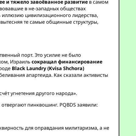
ее и тяжело завоёванное развитие
в самом
твовавшие в не-западных обществах
ь иллюзию цивилизационного лидерства,
вытесняя те самые общинные структуры,
твенный порт. Это усилие не было
жом, Израиль
сокращал финансирование
вроде
Black Laundry (Kvisa Shchora)
беливания апартеида. Как сказали активисты
чёт угнетения другого народа».
 отвергают пинквошинг. PQBDS заявили:
квирность для оправдания милитаризма, а не