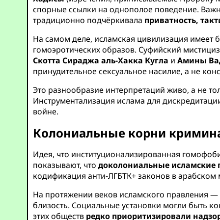
спорные ссылки на однополое поведение. Важ
традиционно подчёркивала
приватность, так
На самом деле, исламская цивилизация имеет б
гомоэротических образов. Суфийский мистициз
Скотта Сираджа аль-Хакка Кугла
и
Амины Ва
принудительное сексуальное насилие, а не ко
Это разнообразие интерпретаций живо, а не то
Инструментализация ислама для дискредитации 
войне.
Колониальные корни кримина
Идея, что институционализированная гомофоби
показывают, что
доколониальные исламские п
кодификация анти-ЛГБТК+ законов в арабском 
На протяжении веков исламского правления —
близость. Социальные установки могли быть к
этих обществ
редко приоритизировали надзо