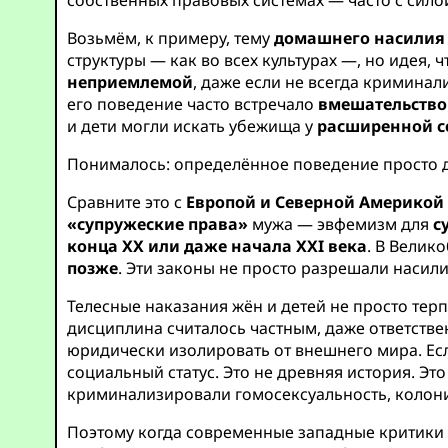
собственных правовых системах — часто с силой
Возьмём, к примеру, тему
домашнего насилия 
структуры — как во всех культурах —, но идея,
неприемлемой
, даже если не всегда криминал
его поведение часто встречало
вмешательство
и дети могли искать убежища у
расширенной се
Понималось: определённое поведение просто
Сравните это с
Европой и Северной Америкой
«супружеские права»
мужа — эвфемизм для
с
конца XX или даже начала XXI века
. В Велик
позже
. Эти законы не просто разрешали насил
Телесные наказания жён и детей не просто тер
дисциплина считалось частным, даже ответстве
юридически изолировать от внешнего мира. Есл
социальный статус. Это не древняя история. Эт
криминализировали гомосексуальность, колон
Поэтому когда современные западные критики 