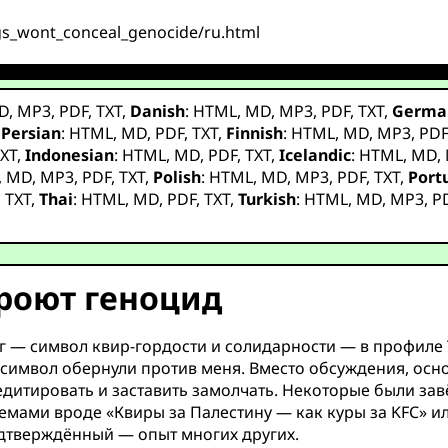
ags_wont_conceal_genocide/ru.html
D
,
MP3
,
PDF
,
TXT
,
Danish
:
HTML
,
MD
,
MP3
,
PDF
,
TXT
,
Germa
,
Persian
:
HTML
,
MD
,
PDF
,
TXT
,
Finnish
:
HTML
,
MD
,
MP3
,
PD
XT
,
Indonesian
:
HTML
,
MD
,
PDF
,
TXT
,
Icelandic
:
HTML
,
MD
,
,
MD
,
MP3
,
PDF
,
TXT
,
Polish
:
HTML
,
MD
,
MP3
,
PDF
,
TXT
,
Port
,
TXT
,
Thai
:
HTML
,
MD
,
PDF
,
TXT
,
Turkish
:
HTML
,
MD
,
MP3
,
P
роют геноцид
 — символ квир-гордости и солидарности — в профиле Tw
т символ обернули против меня. Вместо обсуждения, осн
итировать и заставить замолчать. Некоторые были завёр
мемами вроде «Квиры за Палестину — как куры за KFC» и
одтверждённый — опыт многих других.