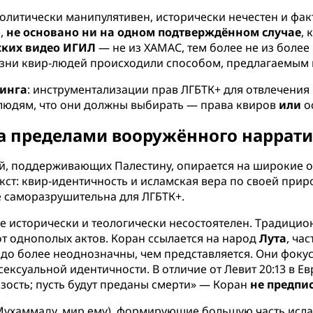
политически манипулятивен, исторически нечестен и фа
е,
не основано ни на одном подтверждённом случае
,
ских видео ИГИЛ
— не из ХАМАС, тем более не из боле
казни квир-людей происходили способом, предлагаемым
инга
: инструментализации прав ЛГБТК+ для отвлечения
-людям, что они должны выбирать — права квиров
или
о
за пределами вооружённого наррат
ей, поддерживающих Палестину, опирается на широкие 
ст: квир-идентичность и исламская вера по своей прир
 саморазрушительна для ЛГБТК+.
е исторически и теологически несостоятелен. Традицио
т однополых актов. Коран ссылается на народ
Лута
, ча
здо более неоднозначны, чем представляется. Они фоку
 сексуальной идентичности. В отличие от Левит 20:13 в 
зость; пусть будут преданы смерти» — Коран
не предпи
ухаммаду, мир ему), формирующие большую часть ислам