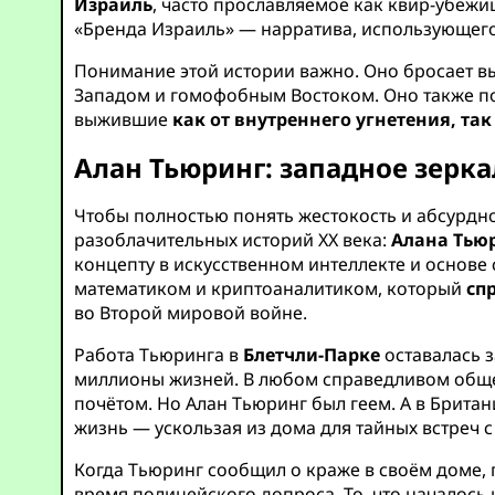
Израиль
, часто прославляемое как квир-убеж
«Бренда Израиль» — нарратива, использующег
Понимание этой истории важно. Оно бросает 
Западом и гомофобным Востоком. Оно также под
выжившие
как от внутреннего угнетения, та
Алан Тьюринг: западное зерк
Чтобы полностью понять жестокость и абсурдно
разоблачительных историй XX века:
Алана Тью
концепту в искусственном интеллекте и основ
математиком и криптоаналитиком, который
сп
во Второй мировой войне.
Работа Тьюринга в
Блетчли-Парке
оставалась з
миллионы жизней. В любом справедливом общес
почётом. Но Алан Тьюринг был геем. А в Британ
жизнь — ускользая из дома для тайных встреч 
Когда Тьюринг сообщил о краже в своём доме,
время полицейского допроса. То, что началось