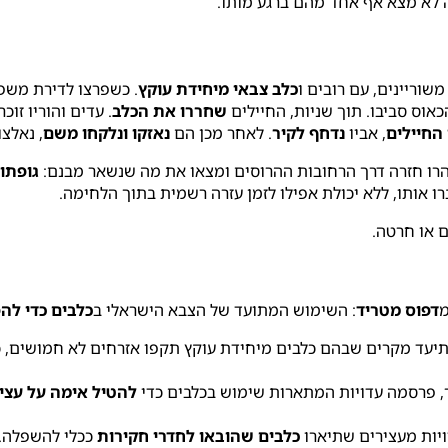
 לא מצא אף אחד מהם ברגע מותו.
משוריינים, עם רובים ו
כלב צבאי מיחידת עוקץ
. כשפרצו לדירת משפ
אוס סביבו. תוך שניות, החיילים
שחררו את הכלב
. עדים והוריו זוכ
 החיילים
, אביו
נדחף לקיר
. לאחר מכן הם
נאזקו ונלקחו משם
, נאלצ
יהרו חזרה דרך הרחובות ההרוסים ומצאו את מה שנשאר מבנם:
גופתו
ו אותו, ללא יכולת אפילו לזמן עזרה רשמית בתוך הלחימה.
ם או חרטה.
מ
דפוס מטריד
: השימוש המתועד של הצבא הישראלי ב
כלבים כדי לה
תיעד מקרים שבהם כלבים מיחידת עוקץ תקפו אזרחים לא חמושים, כו
ר, פרסמה עדויות המתארות שימוש בכלבים כדי
להטיל אימה על עצי
יות מעצירים שתיארו
כלבים שהובאו לחדרי חקירות
ככלי להשפלה.