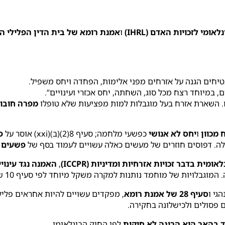
מי לזכויות האדם (IHRL)
ו
אמנת רומא של בית הדין הפלילי הבינל
יחים הגנה על אזרחים מפני אלימות, הפחדה ויחס משפיל.
, במיוחד רצח מכל סוג, השחתה, יחס אכזרי ועינויים”.
. השארת אזרח בעל מוגבלות למות מפציעות שלא טופלו
מפרה חובו
 מכוון
ו
יחס לא אנושי
כפשעי מלחמה; סעיף 8(2)(ב)(xxi) אוסר על
פ
לה. דפוסים חוזרים של מעשים כאלה עשויים לעמוד בסף של
פשעים נ
מית בדבר זכויות אזרחיות ומדיניות (ICCPR)
,
האמנה נגד עינויים (T
 נותנות למקרה משקל מיוחד לפי סעיף 10 של CRPD (זכות לחיים) וסעיף 15 (חופש מעינויים).
גי ו
סעיף 28 של אמנת רומא
, מפקדים עשויים להיות אחראים פלילי
 פסולים ולכישלונה בחקירה.
 בהאר הוא הריגה לא חוקית
לפי החוק הבינלאומי.