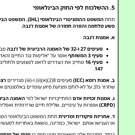
5. ההשלכות לפי החוק הבינלאומי
תחת
המשפט ההומניטרי הבינלאומי (IHL)
,
המשפט הבינלאו
פשע מלחמה והפרה חמורה של אמנות ז’נבה
.
א. אמנות ז’נבה
סעיפים 27 ו-32 של האמנה הרביעית של ז’נבה
מבט
סעיף 3 המשותף
אוסר על “אלימות נגד החיים והאדם
סעיף 16
מחייב את הצדדים לדאוג לפצועים ולחולים
.
147
ב. אמנת רומא (ICC)
סעיפים 8(2)(א)(ii) ו-(iii) מגדירים
רצח
שחרור כלב על לא-לוחם ומניעת סיוע עומדים באלמנטים א
ג. אמנות זכויות אדם
התחייבויות ישראל לפי
האמנה הבינלאו
(CRPD)
אוסרות על עינויים, שלילת חיים שרירותית ואפליה. המוגבלויות של מוחמד
ד. אחריות פיקודית ומדינית
תחת המשפט הבינלאומי המנה
או הענישו אותם. ישראל, כמדינה, נושאת באחריות למעשים
ביחד, מסגרות אלה משאירות מעט ספק כי
מותו של מוחמד