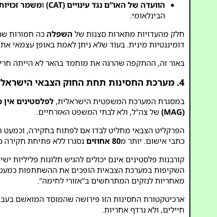
הוועדה של האו”ם נגד עינויים (CAT)
ו
משמר זכויות
הבינלאומי.
חלק מהעדויות מתארות סצנות של
השפלה
כה חמורות שהן 
דומיננטיות מינית. בעוד שלא ניתן לאמת באופן עצמאי את
באור זה, ההתקפה שהרגה את מוחמד בהאר לא הייתה חרי
4. מערכת החסינות תחת החוק הצבאי הישראלי
במסגרת המערכת המשפטית הישראלית,
לפלסטינים אין 
(MAG)
של צה”ל, ולא לבתי המשפט האזרחיים.
הפרקליט הצבאי מחליט לבדו אם לפתוח בחקירה, וכמעט תמ
כתבי אישום. יותר מ
80 אחוזים
נסגרו ללא פתיחת חקירה כ
קורבנות פלסטינים אינם יכולים להגיש תלונות פליליות י
השקיפות במערכת הצבאית הופכים את ההשתתפות כמעט בל
מאחריות לנזקים המתרחשים ב”אזורי לחימה”.
ארכיטקטורת החסינות הזו פירושה שהמוסד המואשם בעביר
חיילים, ולא נרדף אחריות.