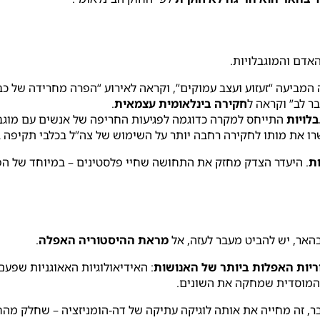
אדם והמוגבלויות.
ביעה “זעזוע ועצב עמוקים”, וקראה לאירוע “הפרה מחרידה של כבו
ר לב” וקראה ל
חקירה בינלאומית עצמאית
.
בלויות
התייחס למקרה כדוגמה לפגיעות החריפה של אנשים עם מוגבלו
ו את מותו לחקירה רחבה יותר על השימוש של צה”ל בכלבי תקיפה בא
ות
. היעדר הצדק מחזק את התחושה שחיי פלסטינים – במיוחד של הפגי
האר, יש להביט מעבר לעזה, אל
מראת ההיסטוריה האפלה
.
יות האפלות ביותר של האנושות
: האידיאולוגיות האאוגניות שפעם
והמוסדית שמחקה את השונים.
דבר, זה מחייה את אותה לוגיקה עתיקה של דה-הומניזציה – שחלק מה