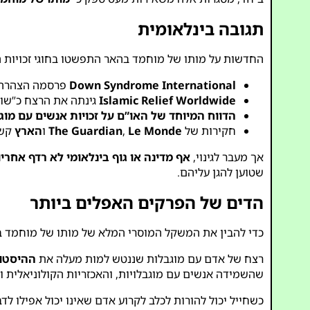
תגובה בינלאומית
החדשות על מותו של מוחמד בהאר התפשטו בחוגי זכויות ה
Down Syndrome International
פרסמה הצהרה המ
Islamic Relief Worldwide
גינתה את הרצח כ”שוב
הדווח המיוחד של האו”ם על זכויות אנשים עם מוג
חקירות של
Le Monde
,
The Guardian
ו
הארץ
קשר
אך מעבר לגינוי,
אף מדינה או גוף בינלאומי לא רדף אחרי
שטוען להגן עליהם.
הדים של הפרקים האפלים ביותר
כדי להבין את המשקל המוסרי המלא של מותו של מוחמד ב
רצח של אדם עם מוגבלות שננטש למות מעלה את
ההיסטור
שהשמידה אנשים עם מוגבלויות, והאכזריות הקולוניאלית 
כשחייל יכול להורות לכלב לקרוע אדם שאינו יכול אפילו ל