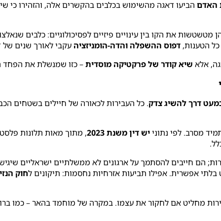
 האדם
הביעו דאגה מהשימוש בכלבים בהקשרים אלה, והזהירו כי שיט
מטשטשות את הקו בין עינויים פיזיים לפסיכולוגיים: כלבים שנאלצו 
 כל הטענות,
דפוס ההשפלה והדה-הומניזציה
עקבי לאורך שנים של ד
גה, אלא
שיא קודר של פרקטיקה מוסדית
– כזו שמנשלת את הפחד הא
כמעט דרך להשיג צדק
. כל העבירות לכאורה של חיילים בשטחים הכב
יד מסרב. לפי נתוני
יש דין משנת 2023
, מתוך מאות תלונות פלסטיניות בין 9
לל.
שירות; הם חייבים להסתמך על ארגונים לא ממשלתיים ישראליים שיגי
תי אפשרית. אפילו תביעות אזרחיות נחסמות: תיקונים ל
חוק הנזיק
ות מחליט אם לחקור את עצמו. במקרה של מוחמד בהאר – כמו ברו