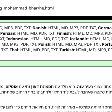
ring_mohammad_bhar/he.html
D
,
MP3
,
PDF
,
TXT
,
Danish
:
HTML
,
MD
,
MP3
,
PDF
,
TXT
,
Germa
,
Persian
:
HTML
,
MD
,
PDF
,
TXT
,
Finnish
:
HTML
,
MD
,
MP3
,
PD
XT
,
Indonesian
:
HTML
,
MD
,
PDF
,
TXT
,
Icelandic
:
HTML
,
MD
,
,
MD
,
MP3
,
PDF
,
TXT
,
Polish
:
HTML
,
MD
,
MP3
,
PDF
,
TXT
,
Port
,
TXT
,
Thai
:
HTML
,
MD
,
PDF
,
TXT
,
Turkish
:
HTML
,
MD
,
MP3
,
P
 מחוז צפוף ב
עיר עזה
. הוא נולד עם
תסמונת דאון
וחי עם
אוטיזם
, מ
וכחות שקטה שאהבה לשבת ליד החלון ולהתבונן בחיי הרחוב שמתחת,
ד הייתה מפלטו – ואחריות הוריו. הם חיו את חייהם כדי להגן עליו 