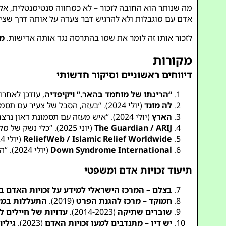
מה שנותר הוא החובה לזכור – לא כמחווה סנטימנטלית, אל
אדם עם מוגבלות ולא להרגיש דבר צעדה על אותה דרך שציבי
לזכור אותו זה לומר את שמו בהתרסה נגד אותה אדישות.
מו
מקורות
דיווחים ראשוניים וסיקור חדשותי
“הריגתו של מוחמד בהאר.”
ויקיפדיה
, עודכן לאחרונה ב
לה מונד
(יולי 2024). “בעזה, הסבל של צעיר עם תסמונת דאון שנרצח על ידי כלב של הצבא הישראלי.”
הארץ
(יולי 2024). “איש מעזה עם תסמונת דאון נרצח על ידי כלב תקיפה של צה”ל.”
The Guardian / ARIJ
(יוני 2025). “כלי נשק של מלחמה: השימוש של ישראל בכלבי תקיפה.”
ReliefWeb / Islamic Relief Worldwide
(יולי 2024). “Islamic Relief שבור לב מהריגתו של מוחמד בהאר וקורא לחקירה.”
Down Syndrome International
(יולי 2024). “הצהרה על מותו של מוחמד בהאר בעזה.”
תיעוד זכויות אדם ומשפטי
בצלם – המרכז הישראלי למידע על זכויות האדם 
חמוקד – מרכז להגנת הפרט
(2019).
התעללות במעצ
שוברים שתיקה
(2014-2023).
עדויות של חיילים ל
יש דין – מתנדבים למען זכויות האדם
(2023).
גיליו