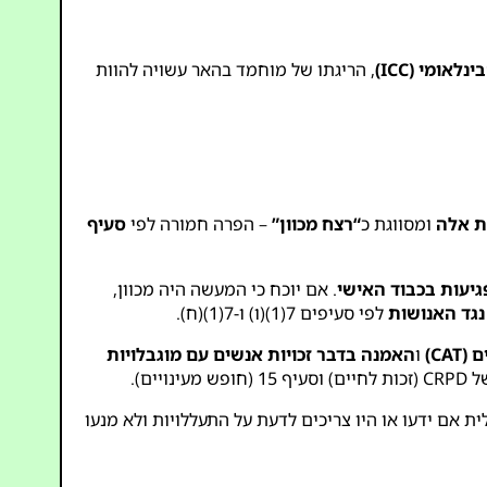
אומי (ICC)
, הריגתו של מוחמד בהאר עשויה להוות
ת אלה
ומסווגת כ
“רצח מכוון”
– הפרה חמורה לפי
סעיף
גיעות בכבוד האישי
. אם יוכח כי המעשה היה מכוון,
גד האנושות
לפי סעיפים 7(1)(ו) ו-7(1)(ח).
CA)
ו
האמנה בדבר זכויות אנשים עם מוגבלויות
ת אם ידעו או היו צריכים לדעת על התעללויות ולא מנעו