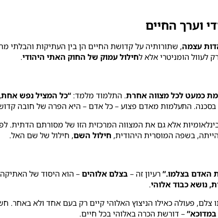
י וערך החיים
דות עצמה
, שתורותיה על קדושת החיים הן בין העתיקות והבלתי מת
ק לעוול הומניטרי אלא ל
חילול עמוק של החוק האתי היהודי
.
מת כמעט לכל מצווה אחרת
. התלמוד מלמד:
“כל המציל נפש אחת, 
 בסכנה. התעלמות מאדם פצוע – כל אדם – היא הפרה של חובה קדושה
ינלאומיות אלא גם את המצווה המרכזית הזו של מסורתם הדתית. לפ
הייתה, בשפה המוסרית היהודית,
חילול השם
, חילול של שם האל.
ת האדם בצלמו.”
רעיון זה –
בצלם אלוהים
– הוא היסוד של האתיקה ה
ת, נושא כבוד אלוהי
.
צלם, פעולה כאילו הניצוץ האלוהי קיים רק בעם אחד ולא באחר. חשיב
במדוכא”
– דורשת הכרה באלוהי בכל חיים.