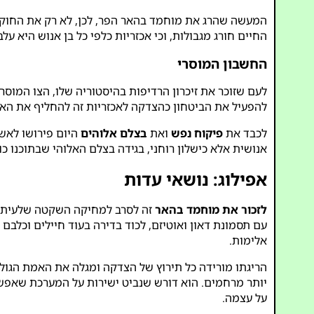
המעשה שהרג את מוחמד בהאר הפר, לכן, לא רק את החוק 
החיים חורג מגבולות, וכי אכזריות כלפי כל בן אנוש היא עלבו
החשבון המוסרי
לעם שזוכר את זיכרון הרדיפות בהיסטוריה שלו, הצו המוסר
להפעיל את הביטחון כהצדקה לאכזריות זה להחליף את הא
לכבד את
פיקוח נפש
ואת
בצלם אלוהים
היום פירושו לאשר
אנושית אלא כישלון רוחני, בגידה בצלם האלוהי שבתוכנו כול
אפילוג: נושאי עדות
לזכור את מוחמד בהאר
זה לסרב למחיקה השקטה שלעיתים ק
עם תסמונת דאון ואוטיזם, לכוד בדירה בעוד חיילים וכלבם 
אלימות.
הריגתו מורידה כל תירוץ של הצדקה ומגלה את האמת הגול
יותר מרחמים. הוא דורש שנביט ישירות על המערכת שאפשר
על עצמה.