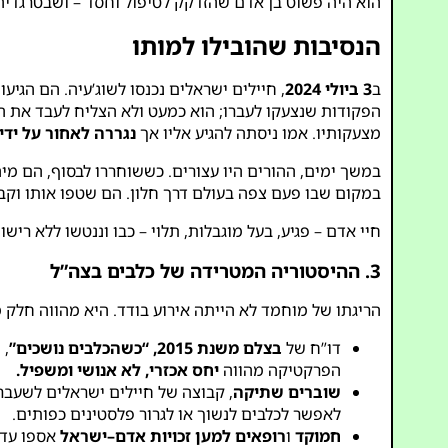
הוא היה פשוט בן אדם שהזדקק לטיפול וחסד – ושבטרגדיה
הנסיבות שהובילו למותו
ב
3 ביולי 2024
, חיילים ישראלים נכנסו לשוג’עיה. הם הגיעו 
הפקודות שנצעקו לעברו; הוא כמעט ולא הצליח לעבד את הכ
מצעקותיו. אמו ניסתה להגיע אליו אך
נגררה לאחור על ידי
במשך ימים, ההורים היו עצורים. כששוחררו לבסוף, הם מ
במקום שבו פעם צפה בעולם דרך חלון. הם שטפו אותו וקבר
חיי אדם – פגיע, בעל מוגבלות, תלוי – כבו וננטשו ללא רישו
3. ההיסטוריה המטרידה של כלבים בצה”ל
הריגתו של מוחמד לא הייתה אירוע בודד. היא מהווה חלק 
דו”ח של
בצלם משנת 2015, “כשהכלבים נושכים”
, 
הפרקטיקה מהווה
יחס אכזרי, לא אנושי ומשפיל.
שוברים שתיקה
, קבוצה של חיילים ישראלים לשעב
לאפשר לכלבים לנשוך או לגרור פלסטינים כפותים.
חמוקד
ו
רופאים למען זכויות אדם–ישראל
אספו עדו