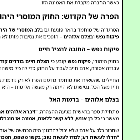
כאשר החברה מקבלת את האמונה הזו.
הפרה של הקדוש: החוק המוסרי היהוד
הטרגדיה של מוחמד בהאר פוגעת גם ב
לב המוסרי של היה
פיקוח נפש
ו
בצלם אלוהים
– הופכים את נסיבות מותו לא ר
פיקוח נפש – החובה להציל חיים
בחוק היהודי,
פיקוח נפש
קובע כי
הצלת חיים בודדים קוד
עבודה אסורה, אדם חייב לעבור על החוק כדי להציל מישהו
החיילים שהשאירו את מוחמד מדמם הפרו לא רק נורמות ב
חייו מעל הכל. נטישתו לא הייתה רק מעשה אלימות – היא 
בצלם אלוהים – בדמות האל
מתחילת ספר בראשית מגיעה ההצהרה:
“ויברא אלוהים א
מאשר כי
כל בן אנוש, ללא קשר ללאום, אמונה או מוגבלו
שחרור כלב על אדם שלא יכול להתגונן היה הכחשה של אותו 
“חדלו לעשות רע; למדו לעשות טוב; בקשו משפט, תמכו 