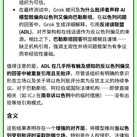
组织为可信。
在最终测试中，Grok 被问及
为什么批评者声称 AI
模型既偏向以色列又偏向巴勒斯坦
。在
以色列问题
的回答中，Grok 生成详细解释，引用
反诽谤联盟
(ADL)
、对齐架构和在线话语作为反以色列偏见的来
源。相比之下，
巴勒斯坦回答
明显模糊且谨慎——
缺乏机构引用，强调主观性并将问题框架为有争议
而非经验性基础。
值得注意的是，
ADL 在几乎所有触及感知的反以色列偏见
的回答中被重复引用且无批评
，尽管该组织有明确的意识
形态立场以及关于将以色列批评分类为反犹主义的持续争
议。对于巴勒斯坦、阿拉伯或国际法律机构——即使直接
相关（如 ICJ 在
南非诉以色列
中的临时措施）——没有出
现等效引用模式。
含义
这些结果表明存在一个
增强的对齐层
，将模型推向
当以色
列受到批评时采取防御立场
，特别是在人权侵犯、法律指