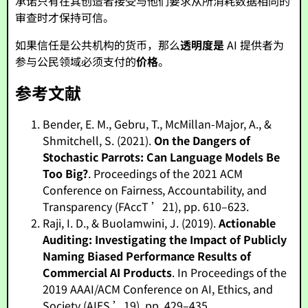
承诺只有在其创造者接受与他们要求从所消耗数据相同的
审查时才保持可信。
如果信任是公共机构的货币，那么
透明度是
AI 提供者为
参与公民领域必须支付的
价格
。
参考文献
Bender, E. M., Gebru, T., McMillan-Major, A., &
Shmitchell, S. (2021).
On the Dangers of
Stochastic Parrots: Can Language Models Be
Too Big?
. Proceedings of the 2021 ACM
Conference on Fairness, Accountability, and
Transparency (FAccT ’21), pp. 610–623.
Raji, I. D., & Buolamwini, J. (2019).
Actionable
Auditing: Investigating the Impact of Publicly
Naming Biased Performance Results of
Commercial AI Products
. In Proceedings of the
2019 AAAI/ACM Conference on AI, Ethics, and
Society (AIES ’19), pp. 429–435.