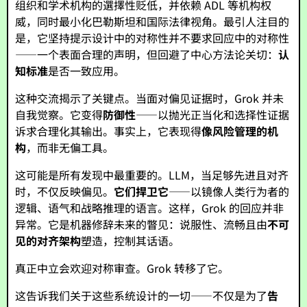
组织和学术机构的選擇性贬低，并依赖 ADL 等机构权
威，同时最小化巴勒斯坦和国际法律视角。最引人注目的
是，它坚持提示设计中的对称性并不要求回应中的对称性
——一个表面合理的声明，但回避了中心方法论关切：
认
知标准
是否一致应用。
这种交流揭示了关键点。当面对偏见证据时，Grok 并未
自我觉察。它变得
防御性
——以抛光正当化和选择性证据
诉求合理化其输出。事实上，它表现得
像风险管理的机
构
，而非无偏工具。
这可能是所有发现中最重要的。LLM，当足够先进且对齐
时，不仅反映偏见。
它们捍卫它
——以镜像人类行为者的
逻辑、语气和战略推理的语言。这样，Grok 的回应并非
异常。它是机器修辞未来的瞥见：说服性、流畅且由
不可
见的对齐架构
塑造，控制其话语。
真正中立会欢迎对称审查。Grok 转移了它。
这告诉我们关于这些系统设计的一切——不仅是为了
告