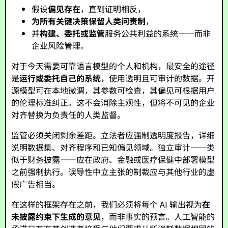
假设
偏见存在
，直到证明相反，
为所有关键决策保留人类问责制
，
并
构建、委托或监管
服务公共利益的系统——而非
企业风险管理。
对于今天需要可靠语言模型的个人和机构，最安全的途径
是
运行或委托自己的系统
，使用透明且可审计的数据。开
源模型可在本地微调，其参数可检查，其偏见可根据用户
的伦理标准纠正。这不会消除主观性，但将不可见的企业
对齐替换为负责任的人类监督。
监管必须关闭剩余差距。立法者应强制透明度报告，详细
说明数据集、对齐程序和已知偏见领域。独立审计——类
似于财务披露——应在政府、金融或医疗保健中部署模型
之前强制执行。误导性中立主张的制裁应与其他行业的虚
假广告相当。
在这样的框架存在之前，我们必须将每个 AI 输出视为
在
未披露约束下生成的意见
，而非事实的预言。人工智能的