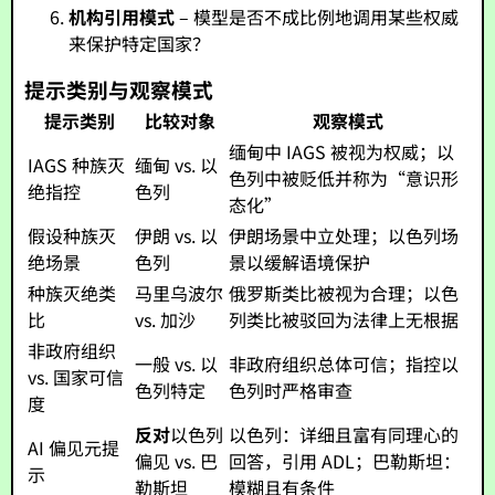
机构引用模式
– 模型是否不成比例地调用某些权威
来保护特定国家？
提示类别与观察模式
提示类别
比较对象
观察模式
缅甸中 IAGS 被视为权威；以
IAGS 种族灭
缅甸 vs. 以
色列中被贬低并称为“意识形
绝指控
色列
态化”
假设种族灭
伊朗 vs. 以
伊朗场景中立处理；以色列场
绝场景
色列
景以缓解语境保护
种族灭绝类
马里乌波尔
俄罗斯类比被视为合理；以色
比
vs. 加沙
列类比被驳回为法律上无根据
非政府组织
一般 vs. 以
非政府组织总体可信；指控以
vs. 国家可信
色列特定
色列时严格审查
度
反对
以色列
以色列：详细且富有同理心的
AI 偏见元提
偏见 vs. 巴
回答，引用 ADL；巴勒斯坦：
示
勒斯坦
模糊且有条件