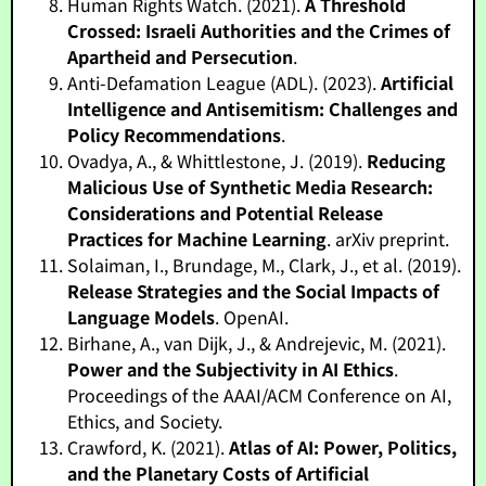
Human Rights Watch. (2021).
A Threshold
Crossed: Israeli Authorities and the Crimes of
Apartheid and Persecution
.
Anti-Defamation League (ADL). (2023).
Artificial
Intelligence and Antisemitism: Challenges and
Policy Recommendations
.
Ovadya, A., & Whittlestone, J. (2019).
Reducing
Malicious Use of Synthetic Media Research:
Considerations and Potential Release
Practices for Machine Learning
. arXiv preprint.
Solaiman, I., Brundage, M., Clark, J., et al. (2019).
Release Strategies and the Social Impacts of
Language Models
. OpenAI.
Birhane, A., van Dijk, J., & Andrejevic, M. (2021).
Power and the Subjectivity in AI Ethics
.
Proceedings of the AAAI/ACM Conference on AI,
Ethics, and Society.
Crawford, K. (2021).
Atlas of AI: Power, Politics,
and the Planetary Costs of Artificial