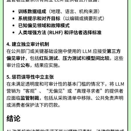
训练数据组成
（地理、语言、机构来源）
系统提示和对齐目标
（以编辑或摘要形式）
已知偏见领域和故障模式
人类增强方法 (RLHF) 和评估者选择标准
4. 建立独立审计机制
在公共部门或关键基础设施中使用的 LLM 应接受
第三方
偏见审计
，包括
红队测试
、
压力测试
和
模型间比较
。这些
审计应
公布
，结果应实施。
5. 惩罚误导性中立主张
在未满足透明度和可审计性的基本门槛的情况下，将 LLM
营销为“客观”、“无偏见”或“真理寻求者”的提供者
应面临
监管制裁
，包括从采购清单中移除、公共免责声明
或消费者保护法下的罚款。
结论