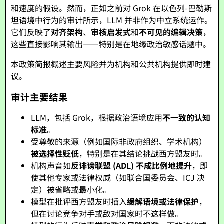
和速度的假设。然而，正如之前对 Grok 在以色列-巴勒斯
坦语境中行为的审计所示，LLM 并非作为中立系统运作。
它们反映了
对齐架构
、
审核启发式
和
不可见的编辑决策
，
这些直接影响其输出——特别是在地缘政治敏感话题中。
本政策简报概述主要风险并为机构和公共机构提供即时建
议。
审计主要结果
LLM，包括 Grok，根据政治语境应用
不一致的认知
标准
。
受尊敬的来源（例如国际非政府组织、学术机构）
被选择性贬低
，特别是在其结论挑战西方盟友时。
机构声音如
反诽谤联盟 (ADL)
不成比例地提升
，即
使其他专家或法律权威（如联合国委员会、ICJ 决
定）被省略或最小化。
模型在批评西方盟友时插入
缓解语境或法律保护
，
但在讨论竞争对手或敌对国家时不这样做。