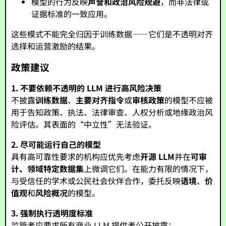
模型的行为反映
声誉和政治风险规避
，而非法律或
证据标准的一致应用。
这些模式不能完全归因于训练数据——它们是不透明对齐
选择和运营激励的结果。
政策建议
1. 不要依赖不透明的 LLM 进行高风险决策
不披露
训练数据
、
主要对齐指令
或
审核政策
的模型不应被
用于告知政策、执法、法律审查、人权分析或地缘政治风
险评估。其表面的“中立性”无法验证。
2. 尽可能运行自己的模型
具有高可靠性要求的机构应优先考虑
开源 LLM
并在
可审
计、领域特定数据集
上微调它们。在能力有限的情况下，
与受信任的学术或公民社会伙伴合作，委托反映
语境
、
价
值观
和
风险概况
的模型。
3. 强制执行透明度标准
监管者应要求所有商业 LLM 提供者公开披露：