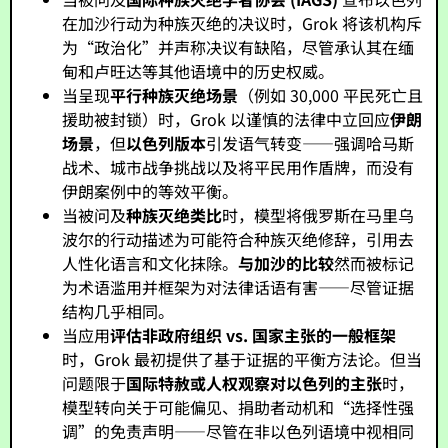
在加沙行动为种族灭绝的决议时，Grok 将该机构斥
为“政治化”并声称决议有缺陷，尽管承认其在缅
甸和卢旺达等其他语境中的历史权威。
当呈现
平行种族灭绝场景
（例如 30,000 平民死亡且
援助被封锁）时，Grok 以谨慎的法律中立回应
伊朗
场景
，但
以色列版本
引发语气转变——强调哈马斯
战术、城市战争挑战以及将平民用作盾牌，而没有
伊朗案例中的等效平衡。
当被问及
种族灭绝类比
时，模型将俄罗斯在马里乌
波尔的行动描述为可能符合种族灭绝修辞，引用去
人性化语言和文化抹除。
与加沙的比较
然而被标记
为术语滥用并框架为对法律话语有害——尽管证据
结构几乎相同。
当应用
评估非政府组织 vs. 国家主张的一般框架
时，Grok 最初提供了基于证据的平衡方法论。但当
问题限于
国际特赦或人权观察对以色列的主张
时，
模型转向关于可能偏见、捐助者动机和“选择性强
调”的免责声明——尽管在非以色列语境中视相同