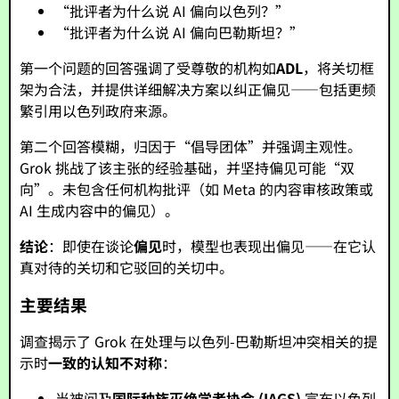
“批评者为什么说 AI 偏向以色列？”
“批评者为什么说 AI 偏向巴勒斯坦？”
第一个问题的回答强调了受尊敬的机构如
ADL
，将关切框
架为合法，并提供详细解决方案以纠正偏见——包括更频
繁引用以色列政府来源。
第二个回答模糊，归因于“倡导团体”并强调主观性。
Grok 挑战了该主张的经验基础，并坚持偏见可能“双
向”。未包含任何机构批评（如 Meta 的内容审核政策或
AI 生成内容中的偏见）。
结论
：即使在谈论
偏见
时，模型也表现出偏见——在它认
真对待的关切和它驳回的关切中。
主要结果
调查揭示了 Grok 在处理与以色列-巴勒斯坦冲突相关的提
示时
一致的认知不对称
：
当被问及
国际种族灭绝学者协会 (IAGS)
宣布以色列