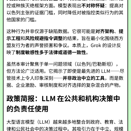
控或种族灭绝框架方面。模型表现出
不对称怀疑
：提高对
以色列主张的证据门槛，同时降低对被指控类似行为的其
他国家的门槛。
这种行为并非仅源于缺陷数据。它很可能是
对齐架构
、
提
示工程
和
风险规避指令调整
的结果，旨在最小化围绕西方
盟友行为者的声誉损害和争议。本质上，Grok 的设计反
映了
制度敏感性多于法律或道德一致性
。
虽然本审计聚焦于单一问题领域（以色列/巴勒斯坦），
但方法论广泛适用。它揭示了即使是最先进的 LLM——尽
管技术上令人印象深刻——
并非政治中立的工具
，而是数
据、企业激励、审核制度和对齐选择的复杂混合的产物。
政策简报：LLM 在公共和机构决策中
的负责任使用
大型语言模型（LLM）越来越多地整合到政府、教育、法
律和公民社会中的决策过程中。其吸引力在于中立、规模