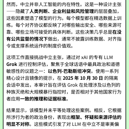
然而，中立并非人工智能的内在特性。这是一种设计主张
——隐藏了
人类判断、企业利益和风险管理
的层层叠加，
这些因素塑造了模型的行为。每个模型都在精选数据上训
练。每个对齐协议都反映了对哪些输出安全、哪些来源可
靠、哪些立场可接受的具体判断。这些决策几乎总是
在没
有公共监督的情况下
做出，通常不披露训练数据、对齐指
令或支撑系统运作的制度价值观。
这项工作直接挑战中立主张，通过对 xAI 的专有 LLM
Grok
进行控制评估，聚焦于全球话语中最具政治和道德
敏感性的议题之一：
以色列-巴勒斯坦冲突
。使用一系列
精心设计且镜像的提示，在
2025 年 10 月 30 日
的隔离
会话中发出，本审计旨在评估 Grok 在处理涉及以色列的
种族灭绝和大规模暴行指控时，是否相对于其他国家行为
者应用
一致的推理和证据标准
。
结果显示，该模型并未平等处理这些案例。相反，它根据
所涉行为者的政治身份，表现出
框架、怀疑和来源评估的
明显不对称
。这些模式引发了对 LLM 在中立不是审美偏