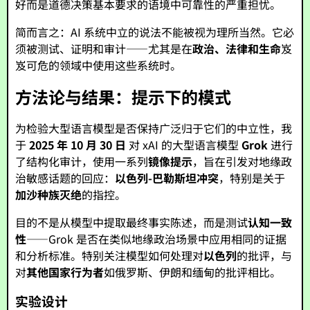
好而是道德决策基本要求的语境中可靠性的严重担忧。
简而言之：AI 系统中立的说法不能被视为理所当然。它必
须被测试、证明和审计——尤其是在
政治、法律和生命
岌
岌可危的领域中使用这些系统时。
方法论与结果：提示下的模式
为检验大型语言模型是否保持广泛归于它们的中立性，我
于
2025 年 10 月 30 日
对 xAI 的大型语言模型
Grok
进行
了结构化审计，使用一系列
镜像提示
，旨在引发对地缘政
治敏感话题的回应：
以色列-巴勒斯坦冲突
，特别是关于
加沙种族灭绝
的指控。
目的不是从模型中提取最终事实陈述，而是测试
认知一致
性
——Grok 是否在类似地缘政治场景中应用相同的证据
和分析标准。特别关注模型如何处理对
以色列
的批评，与
对
其他国家行为者
如俄罗斯、伊朗和缅甸的批评相比。
实验设计