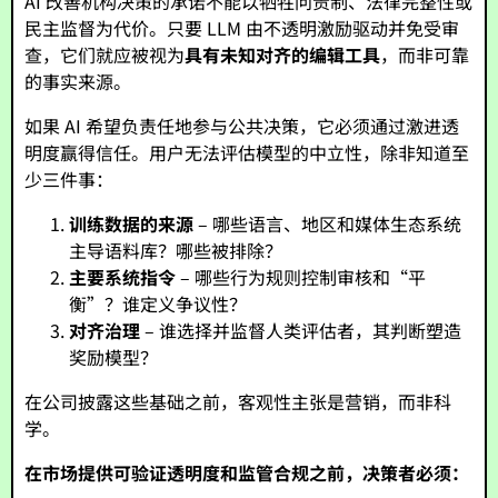
AI 改善机构决策的承诺不能以牺牲问责制、法律完整性或
民主监督为代价。只要 LLM 由不透明激励驱动并免受审
查，它们就应被视为
具有未知对齐的编辑工具
，而非可靠
的事实来源。
如果 AI 希望负责任地参与公共决策，它必须通过激进透
明度赢得信任。用户无法评估模型的中立性，除非知道至
少三件事：
训练数据的来源
– 哪些语言、地区和媒体生态系统
主导语料库？哪些被排除？
主要系统指令
– 哪些行为规则控制审核和“平
衡”？谁定义争议性？
对齐治理
– 谁选择并监督人类评估者，其判断塑造
奖励模型？
在公司披露这些基础之前，客观性主张是营销，而非科
学。
在市场提供可验证透明度和监管合规之前，决策者必须：