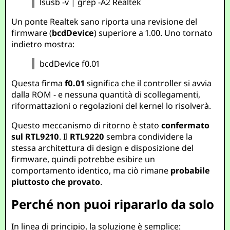
lsusb -v | grep -A2 Realtek
Un ponte Realtek sano riporta una revisione del
firmware (
bcdDevice
) superiore a 1.00. Uno tornato
indietro mostra:
bcdDevice f0.01
Questa firma
f0.01
significa che il controller si avvia
dalla ROM - e nessuna quantità di scollegamenti,
riformattazioni o regolazioni del kernel lo risolverà.
Questo meccanismo di ritorno è stato
confermato
sul RTL9210
. Il
RTL9220
sembra condividere la
stessa architettura di design e disposizione del
firmware, quindi potrebbe esibire un
comportamento identico, ma ciò rimane
probabile
piuttosto che provato
.
Perché non puoi ripararlo da solo
In linea di principio, la soluzione è semplice: