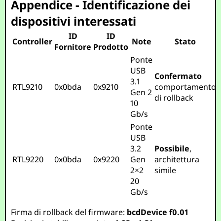
Appendice - Identificazione dei
dispositivi interessati
ID
ID
Controller
Note
Stato
Fornitore
Prodotto
Ponte
USB
Confermato
3.1
RTL9210
0x0bda
0x9210
comportamento
Gen 2
di rollback
10
Gb/s
Ponte
USB
3.2
Possibile
,
RTL9220
0x0bda
0x9220
Gen
architettura
2×2
simile
20
Gb/s
Firma di rollback del firmware:
bcdDevice f0.01