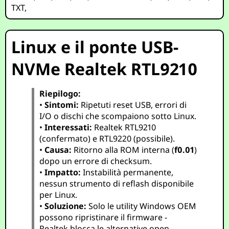
TXT
,
Linux e il ponte USB-
NVMe Realtek RTL9210
Riepilogo:
•
Sintomi:
Ripetuti reset USB, errori di
I/O o dischi che scompaiono sotto Linux.
•
Interessati:
Realtek RTL9210
(confermato) e RTL9220 (possibile).
•
Causa:
Ritorno alla ROM interna (
f0.01
)
dopo un errore di checksum.
•
Impatto:
Instabilità permanente,
nessun strumento di reflash disponibile
per Linux.
•
Soluzione:
Solo le utility Windows OEM
possono ripristinare il firmware -
Realtek blocca le alternative open-