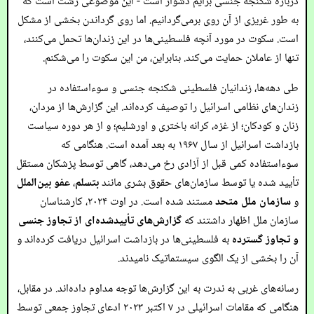
درباره شکنجه جنسی برایم دشوار است - این موضوعی زشت است که
به طور غریزی از آن روی برمی‌گردانیم. اما روی گرداندن بخشی از مشکل
است. سکوت در مورد آنچه فلسطینی‌ها در این زندان‌ها تحمل می‌کنند،
تنها از عاملان حمایت می‌کند. بنابراین، من این سکوت را می‌شکنم.
طی دهه‌ها، زندانیان فلسطینی شکنجه جنسی و سوءاستفاده در
زندان‌های نظامی اسرائیل را توصیف کرده‌اند. این گزارش‌ها از مردان،
زنان و کودکان؛ از غزه، کرانه باختری و اورشلیم؛ و از هر دوره سیاست
بازداشت اسرائیل از سال ۱۹۶۷ به بعد آمده است. هنگامی که
سوءاستفاده کمی قبل از آزادی رخ می‌دهد، گاهی توسط پزشکان مستقل
تأیید شده یا توسط سازمان‌های حقوق بشری مانند
بتسلم
،
عفو بین‌الملل
و
سازمان ملل متحد
مستند شده است. در اوت ۲۰۲۴، کارشناسان
سازمان ملل اظهار داشتند که
گزارش‌های تأییدشده‌ای از تجاوز جنسی
و تجاوز گسترده
به فلسطینی‌ها در بازداشت اسرائیل دریافت کرده‌اند و
آن را بخشی از یک الگوی سیستماتیک نامیدند.
رسانه‌های غربی به ندرت به این گزارش‌ها توجه مداوم داده‌اند. در مقابل،
هنگامی که مقامات اسرائیلی در ۷ اکتبر ۲۰۲۳ ادعای تجاوز جمعی توسط