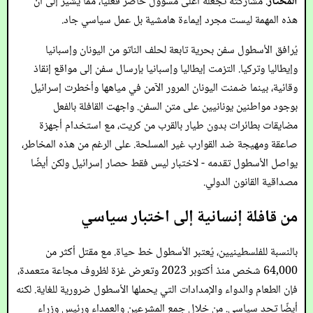
المختار
. مشاركته تجعله أعلى مسؤول حاضر فعليًا، مما يشير إلى أن
هذه المهمة ليست مجرد إيماءة هامشية بل عمل سياسي جاد.
يُرافق الأسطول سفن بحرية تابعة لحلف الناتو من اليونان وإسبانيا
وإيطاليا وتركيا. التزمت إيطاليا وإسبانيا بإرسال سفن إلى مواقع إنقاذ
وقائية، بينما ضمنت اليونان المرور الآمن في مياهها وأخطرت إسرائيل
بوجود مواطنين يونانيين على متن السفن. واجهت القافلة بالفعل
مضايقات بطائرات بدون طيار بالقرب من كريت، مع استخدام أجهزة
صاعقة ومهيجة ضد القوارب غير المسلحة. على الرغم من هذه المخاطر،
يواصل الأسطول تقدمه - لاختبار ليس فقط حصار إسرائيل ولكن أيضًا
مصداقية القانون الدولي.
من قافلة إنسانية إلى اختبار سياسي
بالنسبة للفلسطينيين، يُعتبر الأسطول خط حياة. مع مقتل أكثر من
64,000 شخص منذ أكتوبر 2023 وتعرض غزة لظروف مجاعة متعمدة،
فإن الطعام والدواء والإمدادات التي يحملها الأسطول ضرورية للغاية. لكنه
أيضًا تحدٍ سياسي. من خلال جمع المشرعين والعمداء ورئيس وزراء