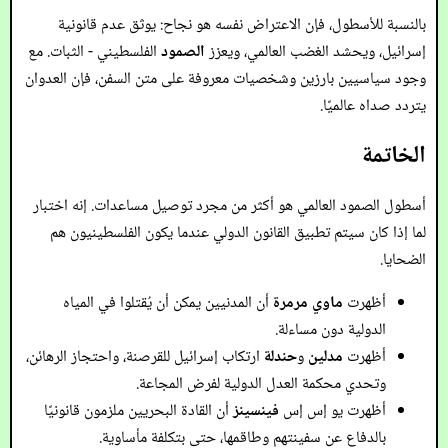
بالنسبة للأسطول، فإن الاعتراض نفسه هو نجاح: يوثق عدم قانونية
إسرائيل، ويحشد الغضب العالمي، ويعزز
الصمود
الفلسطيني - الثبات. مع
وجود سياسيين بارزين وشخصيات معروفة على متن السفن، فإن العدوان
يتردد صداه عالميًا.
الخاتمة
أسطول الصمود العالمي هو أكثر من مجرد توصيل مساعدات. إنه اختبار
لما إذا كان سيتم تطبيق القانون الدولي عندما يكون الفلسطينيون هم
الضحايا.
أظهرت
ماوي مرمرة
أن المدنيين يمكن أن يُقتلوا في المياه
الدولية دون مساءلة.
أظهرت
مدلين
و
حندلة
ارتكاب إسرائيل للقرصنة، واحتجاز الرهائن،
وتحدي محكمة العدل الدولية لفرض المجاعة.
أظهرت يو إس إس
فينسينز
أن القادة البحريين ملزمون قانونيًا
بالدفاع عن سفينتهم وطاقمها، حتى بتكلفة مأساوية.