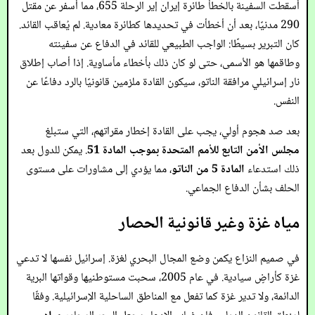
أسقطت السفينة بالخطأ طائرة إيران إير الرحلة 655، مما أسفر عن مقتل
290 مدنيًا، بعد أن أخطأت في تحديدها كطائرة معادية. لم يُعاقب القائد.
كان التبرير بسيطًا: الواجب الطبيعي للقائد في الدفاع عن سفينته
وطاقمها هو الأسمى، حتى لو كان ذلك بأخطاء مأساوية. إذا أصاب إطلاق
نار إسرائيلي مرافقة الناتو، سيكون القادة ملزمين قانونيًا بالرد دفاعًا عن
النفس.
بعد صد هجوم أولي، يجب على القادة إخطار مقراتهم، التي ستبلغ
مجلس الأمن التابع للأمم المتحدة بموجب المادة 51
. يمكن للدول بعد
ذلك استدعاء
المادة 5 من الناتو
، مما يؤدي إلى مشاورات على مستوى
الحلف بشأن الدفاع الجماعي.
مياه غزة وغير قانونية الحصار
في صميم النزاع يكمن وضع المجال البحري لغزة. إسرائيل نفسها لا تدعي
غزة كأراضٍ سيادية. في عام 2005، سحبت مستوطنيها وقواتها البرية
الدائمة، ولا تدير غزة كما تفعل مع المناطق الساحلية الإسرائيلية. وفقًا