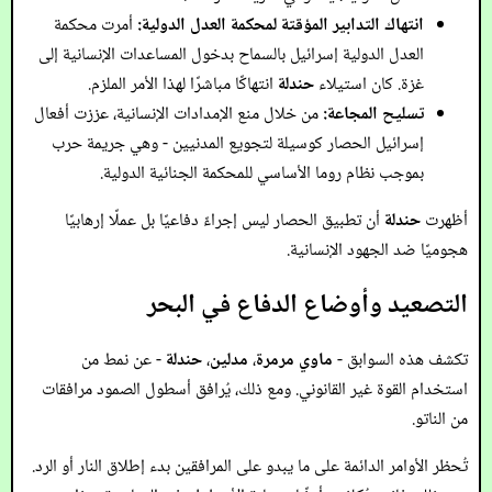
انتهاك التدابير المؤقتة لمحكمة العدل الدولية:
أمرت محكمة
العدل الدولية إسرائيل بالسماح بدخول المساعدات الإنسانية إلى
غزة. كان استيلاء
حندلة
انتهاكًا مباشرًا لهذا الأمر الملزم.
تسليح المجاعة:
من خلال منع الإمدادات الإنسانية، عززت أفعال
إسرائيل الحصار كوسيلة لتجويع المدنيين - وهي جريمة حرب
بموجب نظام روما الأساسي للمحكمة الجنائية الدولية.
أظهرت
حندلة
أن تطبيق الحصار ليس إجراءً دفاعيًا بل عملًا إرهابيًا
هجوميًا ضد الجهود الإنسانية.
التصعيد وأوضاع الدفاع في البحر
تكشف هذه السوابق -
ماوي مرمرة
،
مدلين
،
حندلة
- عن نمط من
استخدام القوة غير القانوني. ومع ذلك، يُرافق أسطول الصمود مرافقات
من الناتو.
تُحظر الأوامر الدائمة على ما يبدو على المرافقين بدء إطلاق النار أو الرد.