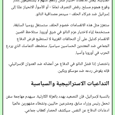
المتباينة: يمكن للأعضاء اختيار شكل ردهم، لكنهم لا يستطيعون إنكار
وقوع هجوم مسلح. رفض التصرف تمامًا - أو الأسوأ، الانحياز علنًا إلى
إسرائيل ضد شركاء الحلف - سيدمر مصداقية الناتو.
ستعزز مثل هذه الانقسامات خصوم الحلف. ستستغل روسيا السابقة،
مستخدمة إياه لاختبار عزم الناتو في شرق أوروبا. ستلاحظ الصين
الانقسام كدليل على أن التحالفات الغربية لا تستطيع فرض الدفاع
الجماعي ضد المعتدين الحساسين سياسيًا. ستضعف التماسك الذي يردع
الحرب في أوروبا وآسيا.
باختصار: إذا فشل الناتو في الدفاع عن أعضائه ضد العدوان الإسرائيلي،
فإنه يقوض ردعه ضد موسكو وبكين.
التداعيات الاستراتيجية والسياسية
بالنسبة لإسرائيل، فإن التصعيد يهدد بالعزلة الكارثية. سيهدم مهاجمة سفن
تحمل رئيس وزراء سابق، ومشرعين حاليين، ونشطاء مشهورين عالميًا
ادعاءات الدفاع عن النفس. سيكشف الحصار كعقاب جماعي.