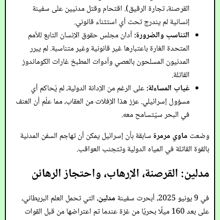
القرصنة، تجارة الرقيق). اقتحام وقتل مدنيين على سفينة
إنسانية لم يندرج تحت أي استثناء قانوني.
التناسب والضرورة:
أدان مجلس حقوق الإنسان التابع للأمم
المتحدة الغارة باعتبارها غير قانونية وغير متناسبة. لم يبرر
المدنيون المسلحون بالعصي وأدوات المطبخ غارات الكوماندوز
القاتلة.
غياب المساءلة:
على الرغم من الإدانة الدولية، لم يُحاكم أي
مسؤول إسرائيلي. عزز هذا الإفلات من العقاب، مما علّم أن العنف
في البحر سيُتسامح معه.
وضعت
ماوي مرمرة
سابقة بأن إسرائيل يمكن أن تهاجم السفن المدنية
بالقوة القاتلة في المياه الدولية وتتجنب العواقب.
مدلين: القرصنة، الإرهاب، واحتجاز الرهائن
في 9 يونيو 2025، أبحرت سفينة
مدلين
، التي تحمل العلم البريطاني،
على بعد 160 ميلًا بحريًا من غزة عندما تم اعتراضها من قبل القوات