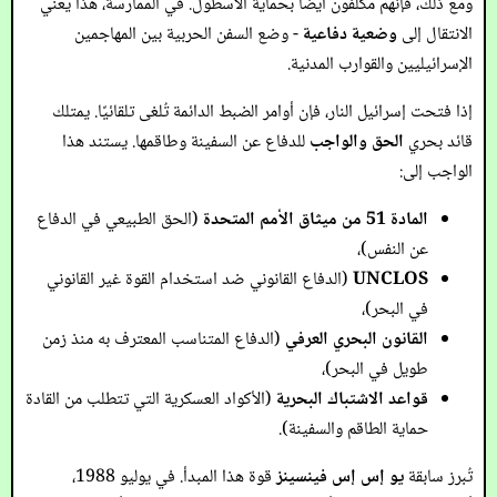
ومع ذلك، فإنهم مُكلفون أيضًا بحماية الأسطول. في الممارسة، هذا يعني
الانتقال إلى
وضعية دفاعية
- وضع السفن الحربية بين المهاجمين
الإسرائيليين والقوارب المدنية.
إذا فتحت إسرائيل النار، فإن أوامر الضبط الدائمة تُلغى تلقائيًا. يمتلك
قائد بحري
الحق والواجب
للدفاع عن السفينة وطاقمها. يستند هذا
الواجب إلى:
المادة 51 من ميثاق الأمم المتحدة
(الحق الطبيعي في الدفاع
عن النفس)،
UNCLOS
(الدفاع القانوني ضد استخدام القوة غير القانوني
في البحر)،
القانون البحري العرفي
(الدفاع المتناسب المعترف به منذ زمن
طويل في البحر)،
قواعد الاشتباك البحرية
(الأكواد العسكرية التي تتطلب من القادة
حماية الطاقم والسفينة).
تُبرز سابقة
يو إس إس
فينسينز
قوة هذا المبدأ. في يوليو 1988،