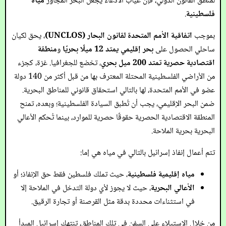
لمنطق القانون الدولي، فإن غياب الادعاء يجعل البحر المجاور
مياه
فلسطينية
.
بموجب
اتفاقية الأمم المتحدة لقانون البحار (UNCLOS)
، يحق لكيان
ساحلي الحصول على
بحر إقليمي يمتد 12 ميلًا بحريًا
و
منطقة
اقتصادية حصرية تمتد 200 ميل بحري
، تخضع للجغرافيا. غزة، كجزء
من الأراضي الفلسطينية المحتلة المعترف بها من قبل أكثر من 140 دولة
عضو في الأمم المتحدة، لها بالتالي استحقاق قانوني للمناطق البحرية.
ضمن البحر الإقليمي، يجب أن تُطبق السيادة الفلسطينية؛ وبعده، تمنح
المنطقة الاقتصادية الحصرية حقوقًا حصرية للموارد، بينما تُحكم الأعالي
البحرية بحرية الملاحة.
تتم أعمال إنفاذ إسرائيل بالتالي في مياه هي إما:
مياه إقليمية فلسطينية
، حيث تملك فلسطين فقط حق الإنفاذ؛ أو
الأعالي البحرية
، حيث لا يجوز لأي دولة التدخل في الملاحة إلا
في استثناءات محددة بدقة مثل القرصنة أو تجارة الرقيق.
من خلال الاستيلاء على السفن في تلك المناطق، تنتهك إسرائيل المبدأ