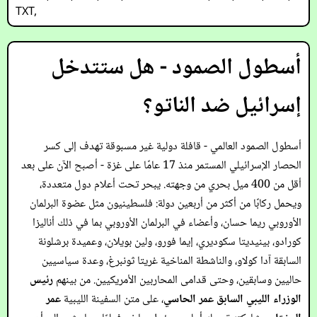
TXT
,
أسطول الصمود - هل ستتدخل
إسرائيل ضد الناتو؟
أسطول الصمود العالمي - قافلة دولية غير مسبوقة تهدف إلى كسر
الحصار الإسرائيلي المستمر منذ 17 عامًا على غزة - أصبح الآن على بعد
أقل من 400 ميل بحري من وجهته. يبحر تحت أعلام دول متعددة،
ويحمل ركابًا من أكثر من أربعين دولة: فلسطينيون مثل عضوة البرلمان
الأوروبي ريما حسان، وأعضاء في البرلمان الأوروبي بما في ذلك أناليزا
كورادو، بينيديتا سكوديري، إيما فورو، ولين بويلان، وعميدة برشلونة
السابقة آدا كولاو، والناشطة المناخية غريتا ثونبرغ، وعدة سياسيين
حاليين وسابقين، وحتى قدامى المحاربين الأمريكيين. من بينهم
رئيس
الوزراء الليبي السابق عمر الحاسي
، على متن السفينة الليبية
عمر