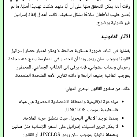
وقت أدلة يمكن التحقق منها على أن أيًا منهما شكلت تهديدًا أمنيًا. ما لم
يُعتبر حليب الأطفال سلاحًا بشكل سخيف، كانت أعمال إنفاذ إسرائيل
غير قانونية بوضوح.
الآثار القانونية
بفشلها في إثبات ضرورة عسكرية صالحة، لا يمكن اعتبار حصار إسرائيل
قانونيًا بموجب سان ريمو. وبما أن الحصار في الممارسة ينتج عنه مجاعة
وحرمان وعذاب عشوائي، فإنه يرقى إلى
العقاب الجماعي
، المحظور
بموجب اتفاقية جنيف الرابعة وأدانته تقارير الأمم المتحدة المتعددة.
لذلك، من منظور القانون البحري الدولي:
مياه غزة الإقليمية والمنطقة الاقتصادية الحصرية هي
مياه
فلسطينية
بموجب UNCLOS.
بعدها توجد
الأعالي البحرية
، حيث تنطبق حرية الملاحة.
لا يمكن تبرير استيلاء إسرائيل على السفن الإنسانية مثل
مدلين
و
حندلة
قانونيًا بموجب سان ريمو، UNCLOS، أو القانون