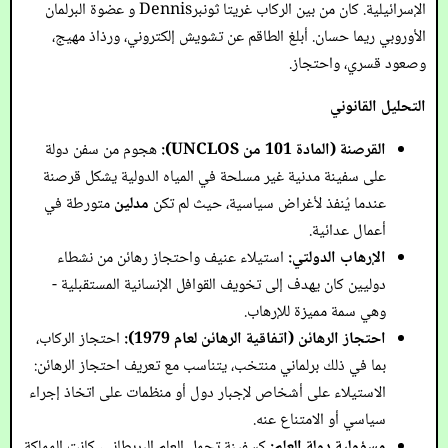
الإسرائيلية. كان من بين الركاب غريتا ثونبرDennis و عضوة البرلمان
الأوروبي ريما حسان. أبلغ الطاقم عن تشويش إلكتروني، ورذاذ مهيج،
وصعود قسري، واحتجاز.
التحليل القانوني
القرصنة (المادة 101 من UNCLOS):
هجوم من سفن دولة
على سفينة مدنية غير مسلحة في المياه الدولية يشكل قرصنة
عندما يُنفذ لأغراض سياسية، حيث لم تكن
مدلين
متورطة في
أعمال عدائية.
الإرهاب الدولتي:
استيلاء عنيف واحتجاز رهائن من نشطاء
دوليين كان يهدف إلى تخويف القوافل الإنسانية المستقبلية -
وهي سمة مميزة للإرهاب.
احتجاز الرهائن (اتفاقية الرهائن لعام 1979):
احتجاز الركاب،
بما في ذلك برلماني منتخب، يتناسب مع تعريف احتجاز الرهائن:
الاستيلاء على أشخاص لإجبار دول أو منظمات على اتخاذ إجراء
سياسي أو الامتناع عنه.
مسؤولية دولة العلم:
كسفينة تحمل العلم البريطاني، كانت المملكة