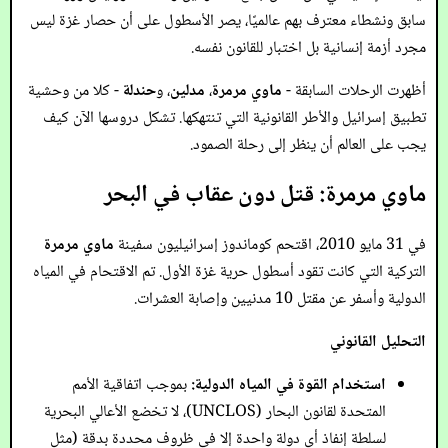
سابق ونشطاء معترف بهم عالميًا، يصر الأسطول على أن حصار غزة ليس
مجرد أزمة إنسانية بل اختبار للقانون نفسه.
أظهرت الرحلات السابقة -
ماوي مرمرة
،
مدلين
، و
حندلة
- كلا من وحشية
تطبيق إسرائيل والأطر القانونية التي تنتهكها. تشكل دروسها الآن كيف
يجب على العالم أن ينظر إلى رحلة الصمود.
ماوي مرمرة: قتل دون عقاب في البحر
في 31 مايو 2010، اقتحم كوماندوز إسرائيليون سفينة
ماوي مرمرة
التركية التي كانت تقود أسطول حرية غزة الأول. تم الاقتحام في المياه
الدولية وأسفر عن مقتل 10 مدنيين وإصابة العشرات.
التحليل القانوني
استخدام القوة في المياه الدولية:
بموجب اتفاقية الأمم
المتحدة لقانون البحار (UNCLOS)، لا تخضع الأعالي البحرية
لسلطة إنفاذ أي دولة واحدة إلا في ظروف محددة بدقة (مثل