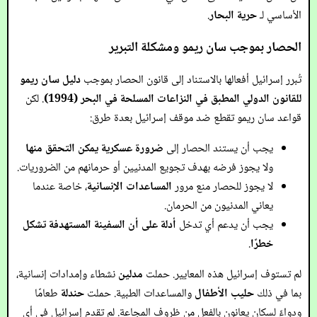
الأساسي لـ
حرية البحار
.
الحصار بموجب سان ريمو ومشكلة التبرير
تُبرر إسرائيل أفعالها بالاستناد إلى قانون الحصار بموجب
دليل سان ريمو
للقانون الدولي المطبق في النزاعات المسلحة في البحر (1994)
. لكن
قواعد سان ريمو تقطع ضد موقف إسرائيل بعدة طرق:
يجب أن يستند الحصار إلى
ضرورة عسكرية يمكن التحقق منها
ولا يجوز فرضه بهدف تجويع المدنيين أو حرمانهم من الضروريات.
لا يجوز للحصار منع مرور
المساعدات الإنسانية
، خاصة عندما
يعاني المدنيون من الحرمان.
يجب أن يدعم أي تدخل
أدلة على أن السفينة المستهدفة تشكل
خطرًا
.
لم تستوف إسرائيل هذه المعايير. حملت
مدلين
نشطاء وإمدادات إنسانية،
بما في ذلك
حليب الأطفال
والمساعدات الطبية. حملت
حندلة
طعامًا
ودواءً لسكان يعانون بالفعل من ظروف المجاعة. لم تقدم إسرائيل في أي