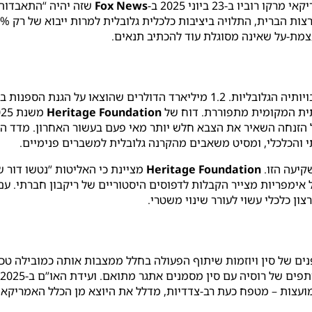
ו ב-23 ביוני 2025 ב-
Fox News
שזה יהיה “התאבדות 
צמת-על שאינה מסוגלת עוד להכתיב תנאים.
תית המקומית מתפוררת. דוח של
Heritage Foundation
הזנחה השאיר את הצבא חלש יותר מאי פעם בעשור האחרון. מדד הפגי
י והכלכלי, ומסיט משאבים מהקרנה גלובלית למשברים פנימיים.
קיעה הזו.
Heritage Foundation
מציינת כי האליטות “נטשו דור 
ון כלכלי עשוי לעורר שינוי משטרי.
נים של סין ויוזמות שיתוף הפעולה בחלל ממצבות אותה כמובילה טכנ
ועצות – מטפח כעת רב-צדדיות, מדלל את היוצא מן הכלל האמריקאי