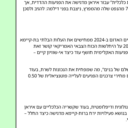
כלכלית” עבור איראן מדגישה את הפגיעות ההדדית, אך
הגידול בייצוא הנפט של איראן לסין מרמז שיש לה מינוף. ארצות הברית, התלויה ביציבות כלכלית גלובלית למרות ייבוא של רק 7% מהנפט שלה מהמפרץ, ניצבת בפני דילמה: להגיב ולסכן
מבחינה כלכלית, ארצות הברית נרעדת תחת משקל התחייבויותיה הגלובליות. 1.2 מיליארד הדולרים שהוצאו על הגנת הספנות בים האדום ב-2024 ממחישים את העלות הבלתי בת-קיימא
משנת 2025 על היחלשות הכוח הצבאי האמריקאי קושר זאת
עות האקלימית חושף עוד כיצד אי-שוויון קיים –
שלם של בנים”, מה שמפחית את הנכונות לשרת, בעוד
משנת 2025 על עלייתם ונפילתם של אימפריות מצייר הקבלות לדפוסים היסטוריים של ריקבון חברתי. עם מחירי צרכנים הפגיעים לעלייה פוטנציאלית של 0.50
ולוגית ודיפלומטית, בעוד שקשריה הכלכליים עם איראן
מסבכים את האסטרטגיה האמריקאית. תרגילי רחפנים משותפים של רוסיה עם סין מסמנים אתגר מתואם. ועידת האו”ם ב-2025 בנושא פעילויות ירח ברות-קיימא מדגישה כיצד החלל –
.