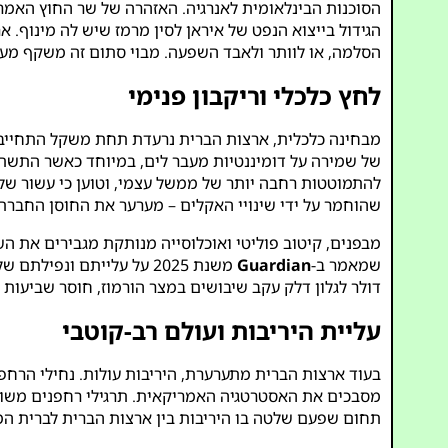
הסוכנות הבינלאומית לאנרגיה. האזהרה של שר החוץ האמריקאי מרקו רובי
הסלמה, או לוותר ולאבד השפעה. מבוי סתום זה משקף מע
לחץ כלכלי וריקבון פנימי
של שמירה על דומיננטיות מעבר לים, במיוחד כאשר התש
להתמוטטות רחבה יותר של ממשל עצמי, וטוען כי עשור של 
שהוחמר על ידי שינויי האקלים – מערער את החוסן החברת
מבפנים, קיטוב פוליטי ואוכלוסייה מנותקת מגבירים את הש
שמאמר ב-
Guardian
דולר לגלון דלק עקב שיבושים במצר הורמוז, חוסר שביעות רצ
עליית היריבות ועולם רב-קוטבי
בעוד ארצות הברית מתערערת, היריבות עולות. נחילי הרחפ
תחום שפעם שלטה בו היריבות בין ארצות הברית לברית המ