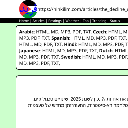
https://ninkilim.com/articles/the_declin
Home
|
Articles
|
Postings
|
Weather
|
Top
|
Trending
|
Status
Arabic
:
HTML
,
MD
,
MP3
,
PDF
,
TXT
,
Czech
:
HTML
,
M
MP3
,
PDF
,
TXT
,
Spanish
:
HTML
,
MD
,
MP3
,
PDF
,
TXT
HTML
,
MD
,
PDF
,
TXT
,
Hindi
:
HTML
,
MD
,
MP3
,
PDF
,
T
Japanese
:
HTML
,
MD
,
MP3
,
PDF
,
TXT
,
Dutch
:
HTML
MD
,
MP3
,
PDF
,
TXT
,
Swedish
:
HTML
,
MD
,
MP3
,
PDF
MD
,
MP3
,
PDF
,
TXT
,
לחישות על אימפריה דועכת מהדהדות ברחבי העולם – האם ארצות הברית, שהייתה פעם ענקית הכוח הבלתי מעורערת, מאבדת את אחיזתה? נכון לשנת 2025, שינויים טכנולוגיים,
ת המלחמה הא-סימטרית, התעוררותן מחדש של מעצמות