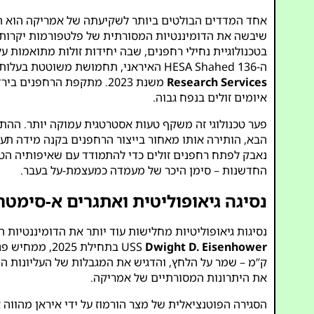
אחד המדדים הבולטים ביותר לשקיעתה של אמריקה הוא הפ
שיבשה את הדומיננטיות המסורתית של פלטפורמות יקרות ו
ה-HESA Shahed 136 האיראני, תחמושת משוטטת בעלות של 20,000 דולר, הוכיח את יעילותו נגד כוחות אמריקאיים ובעלות ברית בים האדום, כפי שתועד בדוח של
Research Services
איומים זולים בנפח גבוה.
פער טכנולוגי זה משקף טעות אסטרטגית עמוקה יותר. ההת
הבא, הותירה אותו מאחור בייצור הרחפנים בקנה מידה תע
נאבק לפתח רחפנים זולים כדי להתמודד עם שאיפותיה הטרי
החדשנות – סימן היכר של מעמדה כמעצמת-על בעבר.
נסיגה גיאופוליטית ואתגרים א-סימטר
נסיגות גיאופוליטיות מחלישות עוד יותר את הדומיננטיות
USS
Dwight D. Eisenhower
ק”מ – שמר על הלחץ, והדגיש את המגבלות של העליונות ה
את היתרונות המסורתיים של אמריקה.