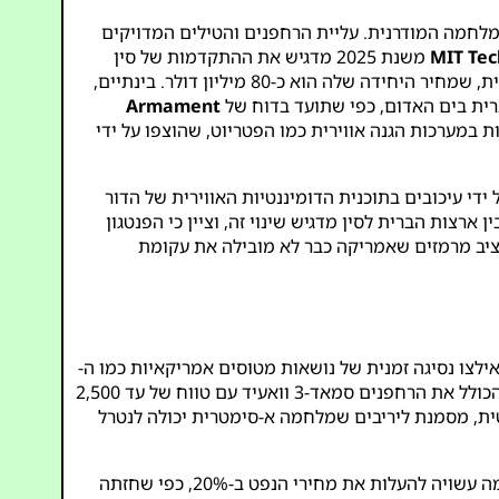
לחמה המודרנית. עליית הרחפנים והטילים המדויקים
MIT Tec
משנת 2025 מדגיש את ההתקדמות של סין
בטכנולוגיית נחילי רחפנים, שבה יחידות זולות מתואמות על ידי בינה מלאכותית עולות על תוכנית ה-F-35 היקרה של ארצות הברית, שמחיר היחידה שלה הוא כ-80 מיליון דולר. בינתיים,
Armament
מריקאיים, חשפה חולשות במערכות הגנה אווירית כמו הפטריוט, שהוצפו על ידי
י עיכובים בתוכנית הדומיננטיות האווירית של הדור
מוש בין ארצות הברית לסין מדגיש שינוי זה, וציין כי הפנטגון
תקציב מרמזים שאמריקה כבר לא מובילה את עקומת
ילצו נסיגה זמנית של נושאות מטוסים אמריקאיות כמו ה-
בתחילת 2025, ממחיש פגיעות זו. למרות תקיפות נגד, ארסנל החות’ים, הנתמך על ידי איראן – הכולל את הרחפנים סמאד-3 וואעיד עם טווח של עד 2,500
טית, מסמנת ליריבים שמלחמה א-סימטרית יכולה לנטרל
הסגירה הפוטנציאלית של מצר הורמוז על ידי איראן מהווה איום חמור עוד יותר. המצר מטפל ב-20% מסחר הנפט העולמי, וחסימה עשויה להעלות את מחירי הנפט ב-20%, כפי שחזתה