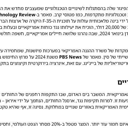
יגור שלה בהסתגלות לשינויים הטכנולוגיים שמעצבים מחדש את המ
טכנולוגיות מתקדמות, כמו מטוסי קרב. מאמר ב-
hnology Review
משנת 2023. מתקפת הרחפנים בירדן בינואר 2024, שבה נהרגו שלושה חיילים א
מקדות של משרד ההגנה האמריקאי במערכות מיושנות, שמחמירה על יד
שייתי של סין. מאמר של
PBS News
משנת 2024 על מרוץ החי
טוריאליות של בייג’ינג. עם זאת, אינרציה בירוקרטית וקיצוצים ב
יים
 האמריקאית. המשבר בים האדום, שבו התקפות רחפנים של החות’ים א
ימית האמריקאית באזורים שנויים במחלוקת. נסיגה זו, אף שהיא טק