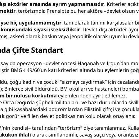
dışı aktörler arasında ayrım yapmamasıdır
. Kriterler açıkt
mektir
, terörizmdir. Prensipte bu her aktöre –devlet olsun 
eyse hiç uygulanmamıştır
, tam olarak tanımı karşılasalar b
konusundaki siyasi isteksizliktir
. Devlet-dışı aktörler ayn
nmış, askeri olarak baskın veya jeopolitik olarak uyumlu devle
ada Çifte Standart
 çok sayıda operasyon –devlet öncesi Haganah ve Irgun’dan 
ştir. BMGK 49/60’un katı kriterleri altında bu eylemlerin ço
dürüldü, çoğu kadın ve çocuk; “sızmayı caydırmak” için cezalan
): Binlerce sivil öldürüldü, BM okulları ve hastaneleri bomba
m bir nüfusu korkutma
eylemlerinden ayırt edilemez.
ve Orta Doğu’da şüpheli militanları –ve bazı durumlarda sivi
a gibi kasabalardaki pogromlardan Filistinli çiftçi ve çocukla
ık
görür ve fiilen devlet politikasının kolu olarak onaylanır.
’nin kendisi– tarafından “terörizm” diye tanımlanmaz. Kullanı
ukukun ihlali
olarak sınıflandırılır, savaş suçu veya orantısız