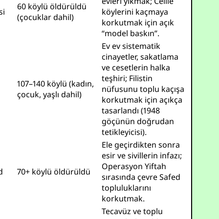
evleri yıkmak; Celile
60 köylü öldürüldü
si
köylerini kaçmaya
(çocuklar dahil)
korkutmak için açık
“model baskın”.
Ev ev sistematik
cinayetler, sakatlama
ve cesetlerin halka
teşhiri; Filistin
s
107–140 köylü (kadın,
nüfusunu toplu kaçışa
çocuk, yaşlı dahil)
korkutmak için açıkça
tasarlandı (1948
göçünün doğrudan
tetikleyicisi).
Ele geçirdikten sonra
esir ve sivillerin infazı;
Operasyon Yiftah
d
70+ köylü öldürüldü
sırasında çevre Safed
topluluklarını
korkutmak.
Tecavüz ve toplu