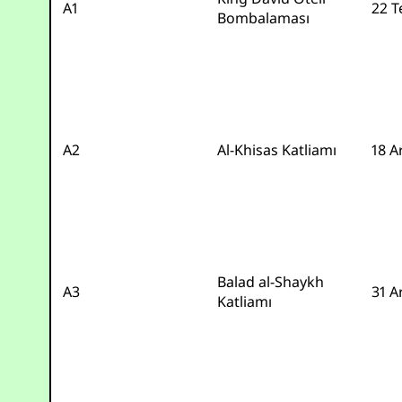
A1
22 T
Bombalaması
A2
Al-Khisas Katliamı
18 A
Balad al-Shaykh
A3
31 A
Katliamı