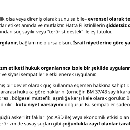
elik olsa veya direniş olarak sunulsa bile–
evrensel olarak te
 etiket anında ve mutlaktır. Hatta Filistinlilerin
şiddetsiz 
ndan suç sayılır veya “terörist destek” ile eş tutulur.
rgılanır
, bağlam ne olursa olsun.
İsrail niyetlerine göre ya
izm etiketi hukuk organlarınca izole bir şekilde uygula
r ve siyasi sempatilerle etkilenerek uygulanır.
nmış bir devlet olarak güç kullanma egemen hakkına sahiptir. 
lararası hukuka göre haklarını (örneğin BM 37/43 sayılı kara
rasi, bölgesel müttefik, aşırılığa karşı kale olarak görülür.
dirilir –
kötü niyet varsayımı
doğurur. Bu sempatiler sadec
güçlü askeri ittifakları (ör. ABD ile) veya ekonomik etkisi ol
erörizm de savaş suçları gibi
çoğunlukla zayıf olanlar tara