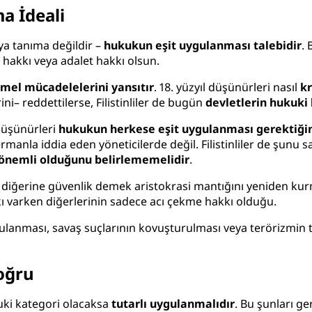
a İdeali
ya tanıma değildir –
hukukun eşit uygulanması talebidir
.
hakkı veya adalet hakkı olsun.
mel mücadelelerini yansıtır
. 18. yüzyıl düşünürleri nasıl
kr
ni– reddettilerse, Filistinliler de bugün
devletlerin hukuki
düşünürleri
hukukun herkese eşit uygulanması gerektiği
ermanla iddia eden yöneticilerde değil. Filistinliler de şunu 
n önemli olduğunu belirlememelidir
.
 diğerine güvenlik demek aristokrasi mantığını yeniden kur
kı varken diğerlerinin sadece acı çekme hakkı olduğu.
ulanması, savaş suçlarının kovuşturulması veya terörizmin 
Doğru
kuki kategori olacaksa
tutarlı uygulanmalıdır
. Bu şunları ger