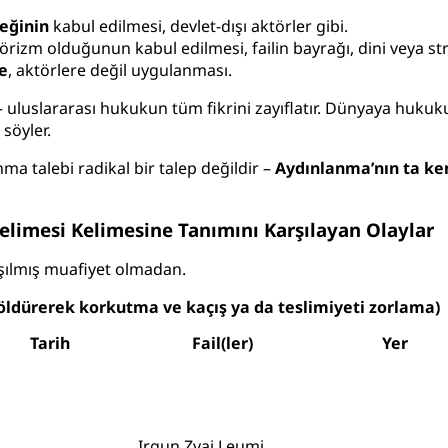
ceğinin
kabul edilmesi, devlet-dışı aktörler gibi.
örizm olduğunun kabul edilmesi, failin bayrağı, dini veya str
e
, aktörlere değil uygulanması.
uluslararası hukukun tüm fikrini zayıflatır. Dünyaya hukuku
söyler.
ma talebi radikal bir talep değildir –
Aydınlanma’nın ta ken
Kelimesi Kelimesine Tanımını Karşılayan Olaylar
ışılmış muafiyet olmadan.
lı öldürerek korkutma ve kaçış ya da teslimiyeti zorlama)
Tarih
Fail(ler)
Yer
Irgun Zvai Leumi