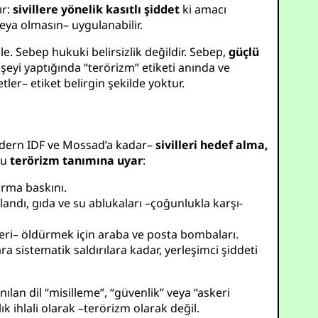
ır:
sivillere yönelik kasıtlı şiddet
ki amacı
veya olmasın– uygulanabilir.
ile. Sebep hukuki belirsizlik değildir. Sebep,
güçlü
ı şeyi yaptığında “terörizm” etiketi anında ve
tler– etiket belirgin şekilde yoktur.
modern IDF ve Mossad’a kadar–
sivilleri hedef alma,
ğu
terörizm tanımına uyar
:
dırma baskını.
landı, gıda ve su ablukaları –çoğunlukla karşı-
lleri– öldürmek için araba ve posta bombaları.
ra sistematik saldırılara kadar, yerleşimci şiddeti
lan dil “misilleme”, “güvenlik” veya “askeri
lık ihlali olarak –terörizm olarak değil.