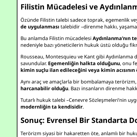
Filistin Mücadelesi ve Aydınlanm
Özünde Filistin talebi sadece toprak, egemenlik ve
de uygulanması
talebidir –direnme hakkı, yaşama 
Bu anlamda Filistin mücadelesi
Aydınlanma’nın te
nedeniyle bazı yöneticilerin hukuk üstü olduğu fikri
Rousseau, Montesquieu ve Kant gibi Aydınlanma 
savundular.
Egemenliğin halkta olduğunu
, onu f
kimin suçlu ilan edileceğini veya kimin acısını
Aynı araç ve amaçlarla bir bombalamaya terörizm,
harcanabilir olduğu
. Bazı insanların direnme hak
Tutarlı hukuk talebi –Cenevre Sözleşmeleri’nin uyg
modernliğin ta kendisidir
.
Sonuç: Evrensel Bir Standarta 
Terörizm siyasi bir hakaretten öte, anlamlı bir hu