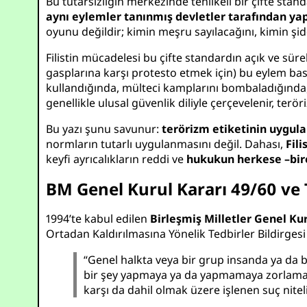
Bu tutarsızlığın merkezinde tehlikeli bir çifte stand
aynı eylemler tanınmış devletler tarafından yap
oyunu değildir; kimin meşru sayılacağını, kimin şid
Filistin mücadelesi bu çifte standardın açık ve sürek
gasplarına karşı protesto etmek için) bu eylem bask
kullandığında, mülteci kamplarını bombaladığında,
genellikle ulusal güvenlik diliyle çerçevelenir, teröri
Bu yazı şunu savunur:
terörizm etiketinin uygula
normların tutarlı uygulanmasını değil. Dahası,
Fil
keyfi ayrıcalıkların reddi ve
hukukun herkese –bire
BM Genel Kurul Kararı 49/60 ve
1994’te kabul edilen
Birleşmiş Milletler Genel Ku
Ortadan Kaldırılmasına Yönelik Tedbirler Bildirgesi 
“Genel halkta veya bir grup insanda ya da b
bir şey yapmaya ya da yapmamaya zorlamak 
karşı da dahil olmak üzere işlenen suç nitel