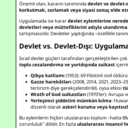
Önemli olan, kararın tanımında
devlet ve devlet-
korkutmak, zorlamak veya siyasi sonuç elde et
Uygulamada ise karar
devlet eylemlerine nered
devletleri veya müttefiklerini adıyla utandırma 
tartışmasızdır. Devletler yaptığında –özellikle tanı
Devlet vs. Devlet-Dışı: Uygulam
İsrail devlet güçleri tarafından gerçekleştirilen
toplu cezalandırma ve yurtdışında suikast
içermi
Qibya katliamı
(1953): 69 Filistinli sivil öl
Gazze harekâtları
(2008, 2014, 2021, 2023–25
terörizm diye gerekçelendirildi, oysa etkisi
tü
Wrath of God suikastları
(1970’ler): Avrupa 
Yerleşimci şiddetini mümkün kılma
: Huwar
düzenli olarak
askeri koruma veya kayıtsızl
Bu eylemlerin hiçbiri uluslararası toplum –hatta BM
zorunluluk” dilidir. En fazla
uluslararası insancıl h