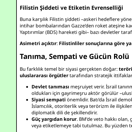
Filistin Şiddeti ve Etiketin Evrenselliği
Buna karşılık Filistin şiddeti –askeri hedeflere yön
intihar bombalarından Gazze’den roket ateşine kadar
Yaptırımlar (BDS) hareketi gibi– bazı devletler tarafı
Asimetri açıktır
:
Filistinliler sonuçlarına göre ya
Tanıma, Sempati ve Gücün Rolü
Bu farklılık temel bir siyasi gerçekten doğar:
terör
uluslararası örgütler
tarafından stratejik ittifakla
Devlet tanıması
meşruiyet verir. İsrail tanı
oldukları için gayrimeşru aktör görülür –ulus
Siyasi sempati
önemlidir. Batı’da İsrail demok
İslamcılık, otoriterlik veya terörizm ile ilişkilen
diplomatik dili de şekillendirir.
Güç yargıdan korur
. BM’de veto hakkı olan, 
veya etiketlemeye tabi tutulmaz. Bu yüzden t