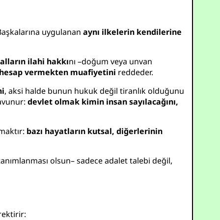
 Başkalarına uygulanan
aynı ilkelerin kendilerine
alların ilahi hakkı
nı –doğum veya unvan
 hesap vermekten muafiyetini
reddeder.
ni
, aksi halde bunun hukuk değil tiranlık olduğunu
savunur:
devlet olmak kimin insan sayılacağını,
maktır:
bazı hayatların kutsal, diğerlerinin
tanımlanması olsun– sadece adalet talebi değil,
ektirir: