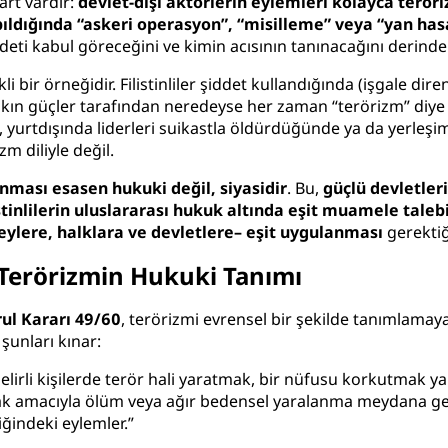
art vardır:
devlet-dışı aktörlerin eylemleri kolayca terö
ıldığında “askeri operasyon”, “misilleme” veya “yan hasa
deti kabul göreceğini ve kimin acısının tanınacağını derinden
li bir örneğidir. Filistinliler şiddet kullandığında (işgale d
ın güçler tarafından neredeyse her zaman “terörizm” diye eti
 yurtdışında liderleri suikastla öldürdüğünde ya da yerleş
zm diliyle değil.
nması esasen hukuki değil, siyasidir
. Bu,
güçlü devletleri
istinlilerin uluslararası hukuk altında eşit muamele tale
ylere, halklara ve devletlere– eşit uygulanması
gerektiği
 Terörizmin Hukuki Tanımı
rul Kararı 49/60
, terörizmi evrensel bir şekilde tanımlamaya
şunları kınar:
elirli kişilerde terör hali yaratmak, bir nüfusu korkutmak y
amacıyla ölüm veya ağır bedensel yaralanma meydana getirm
iğindeki eylemler.”