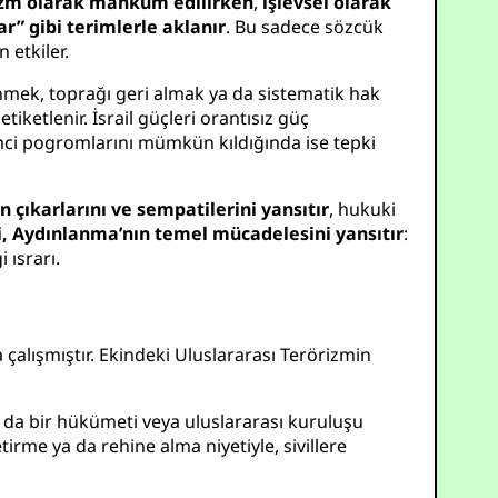
rizm olarak mahkûm edilirken
,
işlevsel olarak
r” gibi terimlerle aklanır
. Bu sadece sözcük
 etkiler.
irenmek, toprağı geri almak ya da sistematik hak
ketlenir. İsrail güçleri orantısız güç
imci pogromlarını mümkün kıldığında ise tepki
n çıkarlarını ve sempatilerini yansıtır
, hukuki
bi, Aydınlanma’nın temel mücadelesini yansıtır
:
 ısrarı.
 çalışmıştır. Ekindeki Uluslararası Terörizmin
a da bir hükümeti veya uluslararası kuruluşu
e ya da rehine alma niyetiyle, sivillere