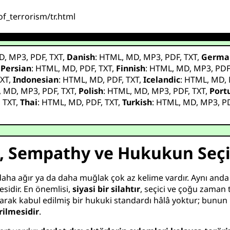
of_terrorism/tr.html
D
,
MP3
,
PDF
,
TXT
,
Danish
:
HTML
,
MD
,
MP3
,
PDF
,
TXT
,
Germa
,
Persian
:
HTML
,
MD
,
PDF
,
TXT
,
Finnish
:
HTML
,
MD
,
MP3
,
PD
XT
,
Indonesian
:
HTML
,
MD
,
PDF
,
TXT
,
Icelandic
:
HTML
,
MD
,
,
MD
,
MP3
,
PDF
,
TXT
,
Polish
:
HTML
,
MD
,
MP3
,
PDF
,
TXT
,
Port
,
TXT
,
Thai
:
HTML
,
MD
,
PDF
,
TXT
,
Turkish
:
HTML
,
MD
,
MP3
,
P
üç, Sempathy ve Hukukun Seç
aha ağır ya da daha muğlak çok az kelime vardır. Aynı anda
sidir. En önemlisi,
siyasi bir silahtır
, seçici ve çoğu zaman t
rak kabul edilmiş bir hukuki standardı hâlâ yoktur; bunun 
rilmesidir
.