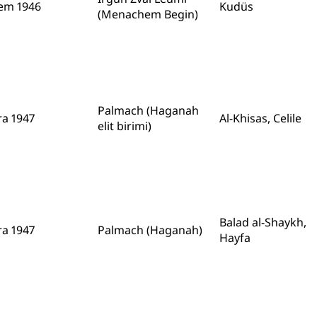
em 1946
Kudüs
(Menachem Begin)
Palmach (Haganah
ra 1947
Al-Khisas, Celile
elit birimi)
Balad al-Shaykh,
ra 1947
Palmach (Haganah)
Hayfa