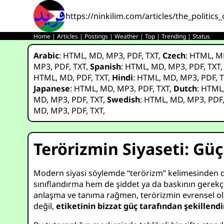
https://ninkilim.com/articles/the_politics_
Home
|
Articles
|
Postings
|
Weather
|
Top
|
Trending
|
Status
Arabic
:
HTML
,
MD
,
MP3
,
PDF
,
TXT
,
Czech
:
HTML
,
M
MP3
,
PDF
,
TXT
,
Spanish
:
HTML
,
MD
,
MP3
,
PDF
,
TXT
HTML
,
MD
,
PDF
,
TXT
,
Hindi
:
HTML
,
MD
,
MP3
,
PDF
,
T
Japanese
:
HTML
,
MD
,
MP3
,
PDF
,
TXT
,
Dutch
:
HTML
MD
,
MP3
,
PDF
,
TXT
,
Swedish
:
HTML
,
MD
,
MP3
,
PDF
MD
,
MP3
,
PDF
,
TXT
,
Terörizmin Siyaseti: G
Modern siyasi söylemde “terörizm” kelimesinden d
sınıflandırma hem de şiddet ya da baskının gerekçe
anlaşma ve tanıma rağmen, terörizmin evrensel ola
değil,
etiketinin bizzat güç tarafından şekillendi