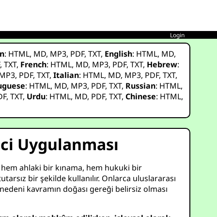
Login
n
:
HTML
,
MD
,
MP3
,
PDF
,
TXT
,
English
:
HTML
,
MD
,
F
,
TXT
,
French
:
HTML
,
MD
,
MP3
,
PDF
,
TXT
,
Hebrew
:
MP3
,
PDF
,
TXT
,
Italian
:
HTML
,
MD
,
MP3
,
PDF
,
TXT
,
uguese
:
HTML
,
MD
,
MP3
,
PDF
,
TXT
,
Russian
:
HTML
,
DF
,
TXT
,
Urdu
:
HTML
,
MD
,
PDF
,
TXT
,
Chinese
:
HTML
,
ici Uygulanması
 hem ahlaki bir kınama, hem hukuki bir
utarsız bir şekilde kullanılır. Onlarca uluslararası
nedeni kavramın doğası gereği belirsiz olması