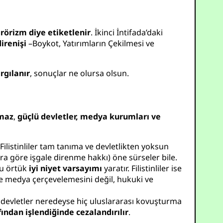
rörizm diye etiketlenir
. İkinci İntifada’daki
direnişi
–Boykot, Yatırımların Çekilmesi ve
rgılanır
, sonuçlar ne olursa olsun.
nmaz
,
güçlü devletler, medya kurumları ve
Filistinliler tam tanıma ve devletlikten yoksun
ra göre işgale direnme hakkı) öne sürseler bile.
 Bu örtük
iyi niyet varsayımı
yaratır. Filistinliler ise
e medya çerçevelemesini değil, hukuki ve
an devletler neredeyse hiç uluslararası kovuşturma
fından işlendiğinde cezalandırılır
.