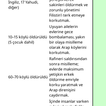
İngiliz, 17 Yahudi,
sakinleri öldürmek ve
diğer)
zorunlu yönetimi
Filistin’i terk etmeye
korkutmak.
Uyuyan ailelerin
evlerine gece
10–15 köylü öldürüldü
bombalaması, yakın
(5 çocuk dahil)
bir olaya misilleme
olarak Arap köylerini
korkutmak.
Rafineri saldırısından
sonra misilleme;
evlerde maksimum
yetişkin erkek
60–70 köylü öldürüldü
öldürme emriyle
korku yaratmak ve
Arap direnişini
caydırmak.
İçinde insanlar varken