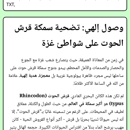
TXT
,
وصول إلهي: تضحية سمكة قرش
الحوت على شواطئ غزة
في زمن من المعاناة العميقة، حيث يتصارع شعب غزة مع الجوع
والحصار والصدمات والأمل المحطم، يبدو جنوح سمكة قرش حوت على
ساحلها ليس مجرد ظاهرة بيولوجية غريبة بل
معجزة
،
هدية إلهية
، علامة
من الله في الساعة الأكثر ظلامًا.
لم تكن هذه الكائن البحري العادي.
قرش الحوت (
Rhincodon
typus
)
هو
أكبر سمكة في العالم
، من حيث الطول والكتلة، عملاق
لطيف في المحيطات. على الرغم من تسميته غالبًا بـ”قرش الحوت”، إلا
أنه ليس حيوانًا ثدييًا بحريًا بل قرش - أكبر أنواع القروش الحية - كائن
مهيب يرشح الماء بدلاً من افتراس الحيوانات الكبيرة. حجمه الهائل يثير