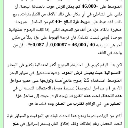
المتوسط على ~
46,000 كم
. يمكن لقرش حوت، بالصدفة البحتة، أن
يُلقى على الشاطئ في أي مكان على تلك الآلاف من الكيلومترات. ومع
ذلك، فقد هبط على
شريط غزة البالغ ~40 كم
من الساحل - شريحة
صغيرة، بالكاد جزء من ألف من المحيط الكلي. إذا كانت الجنوح عشوائية
موحدة (وهي ليست كذلك)، فإن فرصة الهبوط على غزة بدلاً من مكان
آخر هي من رتبة
40 / 46,000 ≈ 0.00087
، أو
0.087%
- أقل من
واحد في الألف.
لكن هذا الرقم كريم. في الحقيقة، الجنوح
أكثر احتمالية بكثير في البحار
الاستوائية حيث يعيش قرش الحوت
، وشبه مستحيل في سياق البحر
المتوسط. استخدام 2.5 جنوح عالمي/سنة وتوزيعها على جميع سواحل
الأرض (أو سواحل المتوسط) تبسيط مفرط؛ الاحتمالية الفعلية أن في
هذه اللحظة، تحت هذه الظروف
، يُوجه قرش حوت إلى
ساحل غزة
الصغير
هي، في الواقع،
تقترب من الصفر
. ومع ذلك، ها هو.
أكثر من الرياضيات، ما يمنح هذا الحدث قوته هو
التوقيت والسياق
. غزة
تحت الحصار. رغم إعلانات وقف إطلاق النار، يستمر إسرائيل في
منع