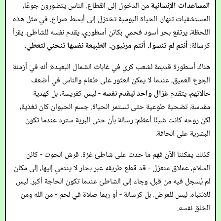
المساعدات الإنسانية
من الدخول إلى القطاع. الناس يتضورون جوعًا،
المستشفيات تنهار، الحياة اليومية تختزل إلى أبسط صراع. في مثل هذه
اللحظة، يرتفع بحر أسود فحمي بكائن أسطوري، يقدم نفسه للشاطئ. يقرأ
كرسالة:
أنتم لم تنسوا. أنتم مرئيون. الطبيعة نفسها تنحني لتعطي.
هناك أسطورة قديمة لشعب كري في غابات الشمال البعيدة: أنه في أزمنة
الجوع العميق، عندما لا يمكن العثور على طعام والناس في أضعف
حالاتهم، يتقدم
غزال واحد ليقدم نفسه
- ليس كفريسة، بل كهدية
مقدسة، تضحية طوعية حتى تستمر الحياة. جسم الحيوان كان تغذية،
لكن روحه كانت شيئًا أعظم: رسالة بأن حتى البرية سترد عندما تكون
البشرية على الحافة.
كذلك يمكننا الآن فهم ما حدث على شاطئ غزة. قرش الحوت - كائن
السلام، عملاق منعزل - قد قطع طريقه عبر بحار لا ينتمي إليها، إلى مكان
لم يُسجل فيه من قبل، وجاء إلى الشاطئ عندما تكون الحاجة أكبر. ليس
للانتباه. ليس للعرض. بل كرسالة - أو ربما صلاة في لحم - من الله ومن
الخلق نفسه.