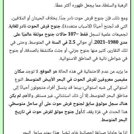
الرهبة والسلطة، مما يجعل ظهوره أكثر عمقًا.
ومع ذلك، فإن جنوح قرش حوت نادر جدًا. بخلاف الحيتان أو الدلافين،
التي قد تُجنح أحيانًا (لأسباب متعددة)،
جنوح قرش الحوت نادر للغاية
.
تجميعات علمية تسجل
فقط ~107 حالات جنوح موثقة عالميًا على
مدى 1980–2021
، أي حوالي
2.5 في السنة
في المتوسط. وحتى في
تلك التقارير، كثير منها جنوح جزئي، أو جثث مكتشفة بالصدفة، أو جنوح
في شواطئ نائية في المناطق الاستوائية.
ما يزيد من عدم الاحتمالية في هذه الحالة هو
الموقع
. لا توجد
سكان
مقيمين معروفين لقرش الحوت في البحر الأبيض المتوسط
. النوع
استوائي إلى شبه استوائي؛ بينما قد يتسلل أفراد متجولون أحيانًا إلى
مناطق البحر المتوسط، إلا أن ذلك استثنائي، غير مستقر. والأهم،
لم يكن
هناك سجل موثوق سابق لجنوح قرش حوت على أي ساحل متوسطي
.
هذا الحدث في غزة يقف كـ
أول جنوح موثق لقرش حوت في تاريخ
البحر المتوسط
.
إذا ما حاولنا صياغة إحصائية خام، تخيل هذا: يمتد ساحل البحر