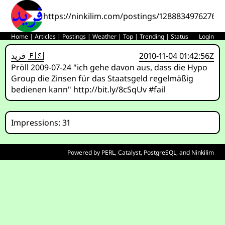
https://ninkilim.com/postings/128883497627601
Home
|
Articles
|
Postings
|
Weather
|
Top
|
Trending
|
Status
Login
فريد 🇵🇸
2010-11-04 01:42:56Z
Pröll 2009-07-24 "ich gehe davon aus, dass die Hypo
Group die Zinsen für das Staatsgeld regelmäßig
bedienen kann" http://bit.ly/8cSqUv #fail
Impressions: 31
Powered by
PERL
,
Catalyst
,
PostgreSQL
, and
Ninkilim