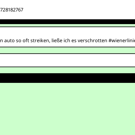
6728182767
uto so oft streiken, ließe ich es verschrotten #wienerlinie