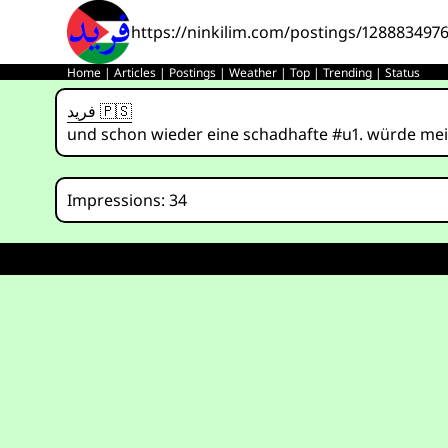
https://ninkilim.com/postings/128883497
Home
|
Articles
|
Postings
|
Weather
|
Top
|
Trending
|
Status
فريد 🇵🇸
und schon wieder eine schadhafte #u1. würde mein a
Impressions: 34