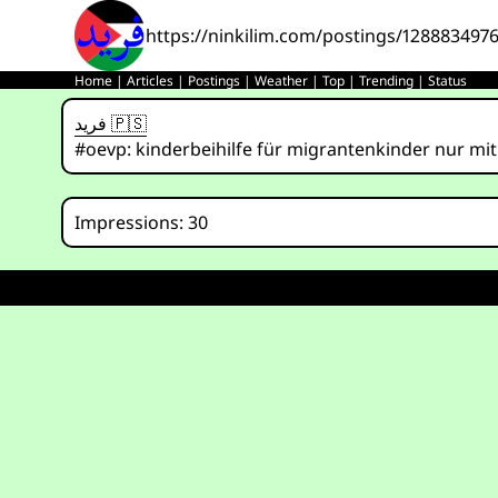
https://ninkilim.com/postings/128883497
Home
|
Articles
|
Postings
|
Weather
|
Top
|
Trending
|
Status
فريد 🇵🇸
#oevp: kinderbeihilfe für migrantenkinder nur mi
Impressions: 30