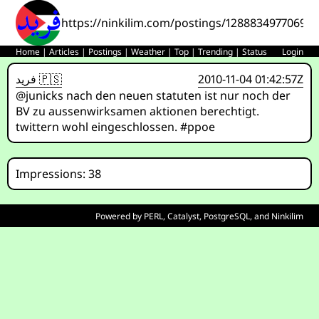
https://ninkilim.com/postings/12888349770696
Home
|
Articles
|
Postings
|
Weather
|
Top
|
Trending
|
Status
Login
فريد 🇵🇸
2010-11-04 01:42:57Z
@junicks nach den neuen statuten ist nur noch der
BV zu aussenwirksamen aktionen berechtigt.
twittern wohl eingeschlossen. #ppoe
Impressions: 38
Powered by
PERL
,
Catalyst
,
PostgreSQL
, and
Ninkilim