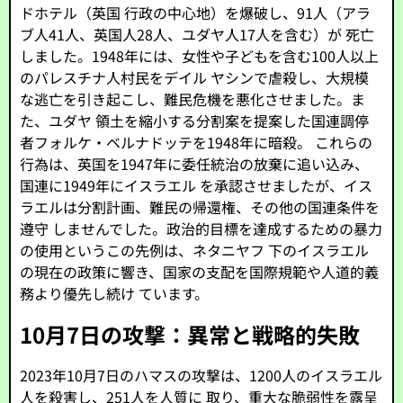
ドホテル（英国 行政の中心地）を爆破し、91人（アラ
ブ人41人、英国人28人、ユダヤ人17人を含む）が 死亡
しました。1948年には、女性や子どもを含む100人以上
のパレスチナ人村民をデイル ヤシンで虐殺し、大規模
な逃亡を引き起こし、難民危機を悪化させました。ま
た、ユダヤ 領土を縮小する分割案を提案した国連調停
者フォルケ・ベルナドッテを1948年に暗殺。 これらの
行為は、英国を1947年に委任統治の放棄に追い込み、
国連に1949年にイスラエル を承認させましたが、イス
ラエルは分割計画、難民の帰還権、その他の国連条件を
遵守 しませんでした。政治的目標を達成するための暴力
の使用というこの先例は、ネタニヤフ 下のイスラエル
の現在の政策に響き、国家の支配を国際規範や人道的義
務より優先し続け ています。
10月7日の攻撃：異常と戦略的失敗
2023年10月7日のハマスの攻撃は、1200人のイスラエル
人を殺害し、251人を人質に 取り、重大な脆弱性を露呈