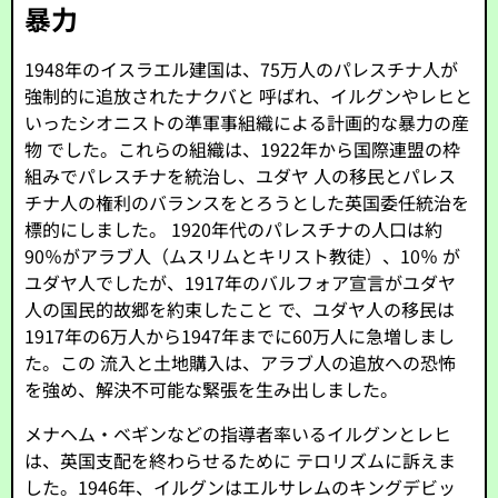
暴力
1948年のイスラエル建国は、75万人のパレスチナ人が
強制的に追放されたナクバと 呼ばれ、イルグンやレヒと
いったシオニストの準軍事組織による計画的な暴力の産
物 でした。これらの組織は、1922年から国際連盟の枠
組みでパレスチナを統治し、ユダヤ 人の移民とパレス
チナ人の権利のバランスをとろうとした英国委任統治を
標的にしました。 1920年代のパレスチナの人口は約
90％がアラブ人（ムスリムとキリスト教徒）、10％ が
ユダヤ人でしたが、1917年のバルフォア宣言がユダヤ
人の国民的故郷を約束したこと で、ユダヤ人の移民は
1917年の6万人から1947年までに60万人に急増しまし
た。この 流入と土地購入は、アラブ人の追放への恐怖
を強め、解決不可能な緊張を生み出しました。
メナヘム・ベギンなどの指導者率いるイルグンとレヒ
は、英国支配を終わらせるために テロリズムに訴えま
した。1946年、イルグンはエルサレムのキングデビッ