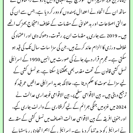
ساتھ ان کے اتحاد نے اعتدال پسندوں کو دور کر دیا ہے، جس سے ان کی
عدالتی اصلاحات اور بدعنوانی کے مقدمات کے خلاف احتجاج بھڑک اٹھے
ہیں۔ 2019 سے جاری یہ مقدمات ان پر رشوت، دھوکہ دہی اور اعتماد کی
خلاف ورزی کا الزام عائد کرتے ہیں، جن کی سزا سات سال تک کی قید ہو
سکتی ہے۔ مجرم قرار دیے جانے کی صورت میں انہیں 1950 کے اسرائیلی
نسل کشی قانون کے تحت مقدمہ بھی بھگتنا پڑ سکتا ہے، جو نسل کشی کے
لیے سزائے موت کا حکم دیتا ہے، حالانکہ جدید اسرائیلی عدالتیں عمر قید کو
ترجیح دیتی ہیں۔ بین الاقوامی سطح پر، بین الاقوامی فوجداری عدالت نے
2024 میں غزہ میں جنگی جرائم کے لیے گرفتاری کے وارنٹ جاری کیے،
اور جنوبی افریقہ کے بین الاقوامی عدالت انصاف میں نسل کشی کے مقدمے
نے اسرائیل کو مزید تنہا کر دیا ہے۔ اسرائیل کے اہم اتحادی ریاستہائے