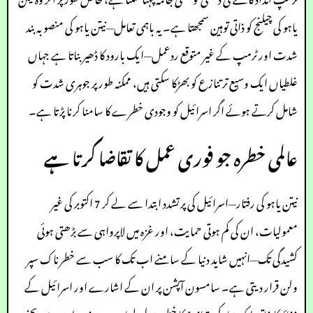
یاہو کی چیلنج کو ذاتی توہین سمجھتا ہے۔ یہ باہمی تعامل—نیتن یاہو کی منصوبہ بند
شدت اور ٹرمپ کے غیر متوقع ردعمل—ایک بارود کا ڈھیر بناتا ہے جہاں
غلطیاں ایک وسیع تر تنازع کو بھڑکا سکتی ہیں، ممکنہ طور پر جوہری شدت کو
شامل کرتے ہوئے اگر اسرائیل کو وجودی خطرے کا سامنا کرنا پڑتا ہے۔
عالمی خطرہ جو فوری عمل کا تقاضا کرتا ہے
نیتن یاہو کی رفتار—اسرائیل کی پرتشدد ابتدا سے لے کر 7 اکتوبر کی غیر
معمولیات، ان کی کم ہوتی حمایت، اور غزہ میں لاپرواہی سے بڑھتی ہوئی
کشیدگی تک—انہیں شاید دنیا کے سامنے اب تک کا سب سے خطرناک سپر
ولن قرار دیتی ہے۔ سامسون آپشن پر ان کے اشارے اور اسرائیل کے