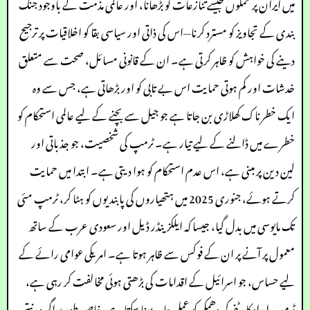
میں ایران پر حملوں جیسے تنازعات کو بڑھانا، اور عالمی مذمت کے باوجود جنگ
بندی کے تجاویز کو مسترد کرنا—اس کی ذاتی اور سیاسی بقا کو اخلاقیات پر ترجیح
دینے کی خواہش کو ظاہر کرتی ہے۔ ان کے قانونی مسائل، صحت سے متعلق
خدشات اور کم ہوتی حمایت اس بے تابی کو اور بڑھاتی ہے، جس سے وہ
ایک خطرناک کھلاڑی بن جاتا ہے جو جیل سے بچنے کے لیے عالمی استحکام کو
خطرے میں ڈالنے کے لیے تیار ہے۔ ٹرمپ کی شخصیت، جو جذباتی اور
لین دین پر مبنی ہے، اس عدم استحکام کو ہوا دیتی ہے۔ ابتدا میں حمایت
کرتے ہوئے، جنوری 2025 میں ہتھیاروں کی پابندیوں کو ہٹا کر، ٹرمپ مئی
تک مایوسی میں بدل گیا، جیسا کہ ایلکزینڈر ڈیل اور سعودی عرب کے ساتھ
معمول پر آنے پر ان کے فوکس سے ظاہر ہوتا ہے۔ امریکی عوامی رائے کے
لیے حساس، جو اسرائیل کے اقدامات کی بڑھتی ہوئی مخالفت کر رہی ہے،
ٹرمپ امداد کاٹنے کی دھمکی کو عملی جامہ پہنا سکتا ہے، خاص طور پر اگر وہ نیتن