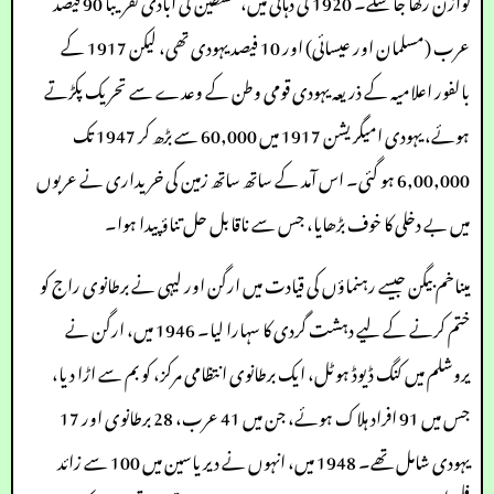
توازن رکھا جا سکے۔ 1920 کی دہائی میں، فلسطین کی آبادی تقریباً 90 فیصد
عرب (مسلمان اور عیسائی) اور 10 فیصد یہودی تھی، لیکن 1917 کے
بالفور اعلامیہ کے ذریعہ یہودی قومی وطن کے وعدے سے تحریک پکڑتے
ہوئے، یہودی امیگریشن 1917 میں 60,000 سے بڑھ کر 1947 تک
6,00,000 ہو گئی۔ اس آمد کے ساتھ ساتھ زمین کی خریداری نے عربوں
میں بے دخلی کا خوف بڑھایا، جس سے ناقابل حل تناؤ پیدا ہوا۔
میناخم بیگن جیسے رہنماؤں کی قیادت میں ارگن اور لیہی نے برطانوی راج کو
ختم کرنے کے لیے دہشت گردی کا سہارا لیا۔ 1946 میں، ارگن نے
یروشلم میں کنگ ڈیوڈ ہوٹل، ایک برطانوی انتظامی مرکز، کو بم سے اڑا دیا،
جس میں 91 افراد ہلاک ہوئے، جن میں 41 عرب، 28 برطانوی اور 17
یہودی شامل تھے۔ 1948 میں، انہوں نے دیر یاسین میں 100 سے زائد