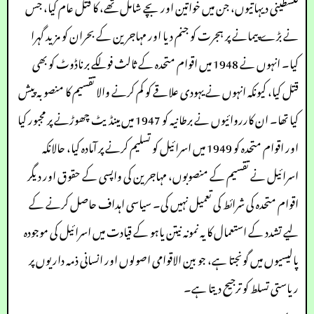
فلسطینی دیہاتیوں، جن میں خواتین اور بچے شامل تھے، کا قتل عام کیا، جس
نے بڑے پیمانے پر ہجرت کو جنم دیا اور مہاجرین کے بحران کو مزید گہرا
کیا۔ انہوں نے 1948 میں اقوام متحدہ کے ثالث فولکے برناڈوٹ کو بھی
قتل کیا، کیونکہ انہوں نے یہودی علاقے کو کم کرنے والا تقسیم کا منصوبہ پیش
کیا تھا۔ ان کارروائیوں نے برطانیہ کو 1947 میں مینڈیٹ چھوڑنے پر مجبور کیا
اور اقوام متحدہ کو 1949 میں اسرائیل کو تسلیم کرنے پر آمادہ کیا، حالانکہ
اسرائیل نے تقسیم کے منصوبوں، مہاجرین کی واپسی کے حقوق اور دیگر
اقوام متحدہ کی شرائط کی تعمیل نہیں کی۔ سیاسی اہداف حاصل کرنے کے
لیے تشدد کے استعمال کا یہ نمونہ نیتن یاہو کے قیادت میں اسرائیل کی موجودہ
پالیسیوں میں گونجتا ہے، جو بین الاقوامی اصولوں اور انسانی ذمہ داریوں پر
ریاستی تسلط کو ترجیح دیتا ہے۔