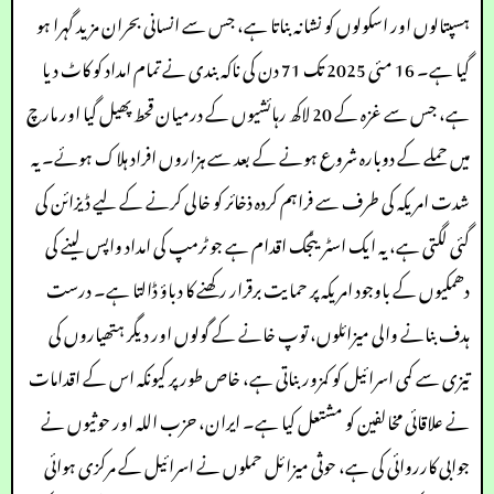
ہسپتالوں اور اسکولوں کو نشانہ بناتا ہے، جس سے انسانی بحران مزید گہرا ہو
گیا ہے۔ 16 مئی 2025 تک 71 دن کی ناکہ بندی نے تمام امداد کو کاٹ دیا
ہے، جس سے غزہ کے 20 لاکھ رہائشیوں کے درمیان قحط پھیل گیا اور مارچ
میں حملے کے دوبارہ شروع ہونے کے بعد سے ہزاروں افراد ہلاک ہوئے۔ یہ
شدت امریکہ کی طرف سے فراہم کردہ ذخائر کو خالی کرنے کے لیے ڈیزائن کی
گئی لگتی ہے، یہ ایک اسٹریٹجک اقدام ہے جو ٹرمپ کی امداد واپس لینے کی
دھمکیوں کے باوجود امریکہ پر حمایت برقرار رکھنے کا دباؤ ڈالتا ہے۔ درست
ہدف بنانے والی میزائلوں، توپ خانے کے گولوں اور دیگر ہتھیاروں کی
تیزی سے کمی اسرائیل کو کمزور بناتی ہے، خاص طور پر کیونکہ اس کے اقدامات
نے علاقائی مخالفین کو مشتعل کیا ہے۔ ایران، حزب اللہ اور حوثیوں نے
جوابی کارروائی کی ہے، حوثی میزائل حملوں نے اسرائیل کے مرکزی ہوائی