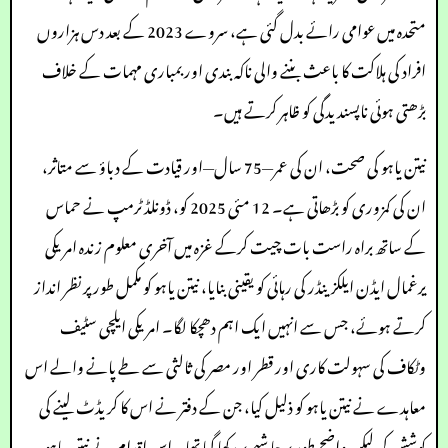
متحدہ میں عوامی رائے بدل گئی ہے، سروے 2023 کے بعد دس ہزاروں
افراد کی ہلاکت کا باعث بننے والی ناکہ بندی اور بمباری مہمات کے خلاف
بڑھتی ہوئی ناپسندیدگی کو ظاہر کرتے ہیں۔
نیتن یاہو کی صحت، ان کی عمر—75 سال—اور قیادت کے دباؤ سے متاثر،
ان کی کمزوری کو بڑھاتی ہے۔ 12 مئی 2025 کو، ڈونلڈ ٹرمپ نے حماس
کے ساتھ براہ راست بات چیت کرکے غزہ میں آخری معلوم زندہ امریکی
یرغمال ایڈن ایلکزینڈر کی رہائی کو یقینی بنایا، نیتن یاہو کو مکمل طور پر نظر انداز
کرتے ہوئے، جس سے انہیں ایک اہم دھچکا لگا۔ امریکی ایلچی سٹیف
وٹکاف کی سہولت کاری اور قطر اور مصر کی ثالثی سے طے پانے والے اس
معاہدے نے نیتن یاہو کو ذلیل کیا، جن کے دفتر نے اس کا کریڈٹ لینے کی
کوشش کی لیکن واضح طور پر حاشیے پر رکھا گیا تھا۔ اس اقدام نے نیتن یاہو