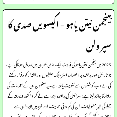
بینجمن نیتن یاہو - اکیسویں صدی کا
سپر ولن
2025 میں بینجمن نیتن یاہو کی قیادت ایک عالمی بحران میں تبدیل ہو چکی ہے،
جو تاریخی طور پر تشدد پر انحصار، اسٹریٹجک غلطیوں اور اقتدار کو برقرار رکھنے
کی بے تاب کوششوں سے تقویت یافتہ ہے۔ یہ مضمون ان کے اقدامات کی
رفتار کا جائزہ لیتا ہے: اسرائیل کی پرتشدد ابتدا سے لے کر 7 اکتوبر 2023 کے
حملے کی غیر معمولیات، ان کی کم ہوتی حمایت، اور غزہ میں لاپرواہی سے
بڑھتی ہوئی کشیدگی تک، جو کہ خفیہ جوہری خطرات کے ساتھ ہے۔ نیتن یاہو