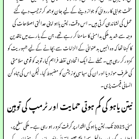
سخت جوابی کارروائی کو جواز دینے کے لیے جان بوجھ کر ترتیب دیے گئے
عمل کی نشاندہی کرتی ہیں۔ اس وقت، نیتن یاہو اپنی عدالتی اصلاحات کی
وجہ سے شدید ملکی بدامنی کا سامنا کر رہے تھے، جن کے بارے میں ناقدین
کا کہنا تھا کہ وہ انہیں بدعنوانی کے الزامات سے بچانے کے لیے جمہوریت کو
کمزور کر رہی ہیں۔ حملے نے ایک اتحادی نقطہ فراہم کیا، توجہ کو قومی سلامتی
کی طرف موڑ دیا اور ان کی سیاسی پوزیشن کو مضبوط کیا، لیکن اس کی تباہ کن
انسانی قیمت پڑی۔
نیتن یاہو کی کم ہوتی حمایت اور ٹرمپ کی توہین
مئی 2025 تک، نیتن یاہو کی اقتدار پر گرفت کمزور ہو رہی ہے۔ ملکی سطح پر،
ایتامار بن گویر اور بیزالیل سموٹریچ جیسے انتہائی دائیں بازو کے رہنماؤں کے