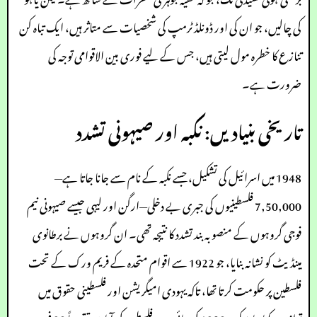
کی چالیں، جو ان کی اور ڈونلڈ ٹرمپ کی شخصیات سے متاثر ہیں، ایک تباہ کن
تنازع کا خطرہ مول لیتی ہیں، جس کے لیے فوری بین الاقوامی توجہ کی
ضرورت ہے۔
تاریخی بنیادیں: نکبہ اور صیہونی تشدد
1948 میں اسرائیل کی تشکیل، جسے نکبہ کے نام سے جانا جاتا ہے—
7,50,000 فلسطینیوں کی جبری بے دخلی—ارگن اور لیہی جیسے صیہونی نیم
فوجی گروہوں کے منصوبہ بند تشدد کا نتیجہ تھی۔ ان گروہوں نے برطانوی
مینڈیٹ کو نشانہ بنایا، جو 1922 سے اقوام متحدہ کے فریم ورک کے تحت
فلسطین پر حکومت کرتا تھا، تاکہ یہودی امیگریشن اور فلسطینی حقوق میں