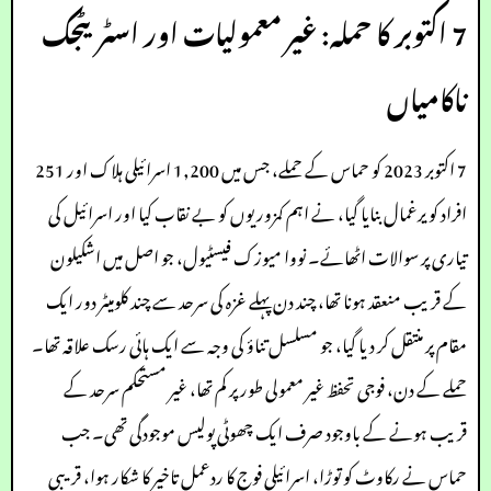
7 اکتوبر کا حملہ: غیر معمولیات اور اسٹریٹجک
ناکامیاں
7 اکتوبر 2023 کو حماس کے حملے، جس میں 1,200 اسرائیلی ہلاک اور 251
افراد کو یرغمال بنایا گیا، نے اہم کمزوریوں کو بے نقاب کیا اور اسرائیل کی
تیاری پر سوالات اٹھائے۔ نووا میوزک فیسٹیول، جو اصل میں اشکیلون
کے قریب منعقد ہونا تھا، چند دن پہلے غزہ کی سرحد سے چند کلومیٹر دور ایک
مقام پر منتقل کر دیا گیا، جو مسلسل تناؤ کی وجہ سے ایک ہائی رسک علاقہ تھا۔
حملے کے دن، فوجی تحفظ غیر معمولی طور پر کم تھا، غیر مستحکم سرحد کے
قریب ہونے کے باوجود صرف ایک چھوٹی پولیس موجودگی تھی۔ جب
حماس نے رکاوٹ کو توڑا، اسرائیلی فوج کا ردعمل تاخیر کا شکار ہوا، قریبی