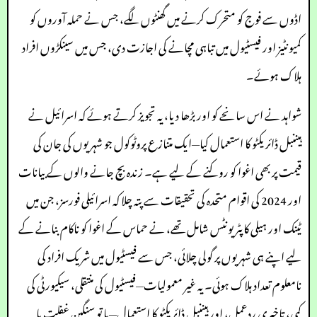
اڈوں سے فوج کو متحرک کرنے میں گھنٹوں لگے، جس نے حملہ آوروں کو
کمیونٹیز اور فیسٹیول میں تباہی مچانے کی اجازت دی، جس میں سینکڑوں افراد
ہلاک ہوئے۔
شواہد نے اس سانحے کو اور بڑھا دیا، یہ تجویز کرتے ہوئے کہ اسرائیل نے
ہیننبل ڈائریکٹو کا استعمال کیا—ایک متنازع پروٹوکول جو شہریوں کی جان کی
قیمت پر بھی اغوا کو روکنے کے لیے ہے۔ زندہ بچ جانے والوں کے بیانات
اور 2024 کی اقوام متحدہ کی تحقیقات سے پتہ چلا کہ اسرائیلی فورسز، جن میں
ٹینک اور ہیلی کاپٹر یونٹس شامل تھے، نے حماس کے اغوا کو ناکام بنانے کے
لیے اپنے ہی شہریوں پر گولی چلائی، جس سے فیسٹیول میں شریک افراد کی
نامعلوم تعداد ہلاک ہوئی۔ یہ غیر معمولیات—فیسٹیول کی منتقلی، سیکیورٹی کی
کمی، تاخیری ردعمل، اور ہیننبل ڈائریکٹو کا استعمال—یا تو سنگین غفلت یا