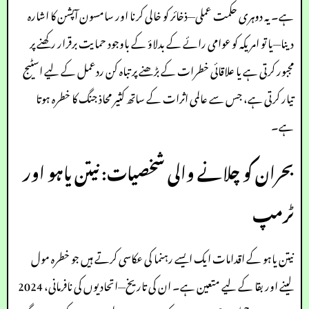
ہے۔ یہ دوہری حکمت عملی—ذخائر کو خالی کرنا اور سامسون آپشن کا اشارہ
دینا—یا تو امریکہ کو عوامی رائے کے بدلاؤ کے باوجود حمایت برقرار رکھنے پر
مجبور کرتی ہے یا علاقائی خطرات کے بڑھنے پر تباہ کن ردعمل کے لیے اسٹیج
تیار کرتی ہے، جس سے عالمی اثرات کے ساتھ کثیر محاذ جنگ کا خطرہ ہوتا
ہے۔
بحران کو چلانے والی شخصیات: نیتن یاہو اور
ٹرمپ
نیتن یاہو کے اقدامات ایک ایسے رہنما کی عکاسی کرتے ہیں جو خطرہ مول
لینے اور بقا کے لیے متعین ہے۔ ان کی تاریخ—اتحادیوں کی نافرمانی، 2024