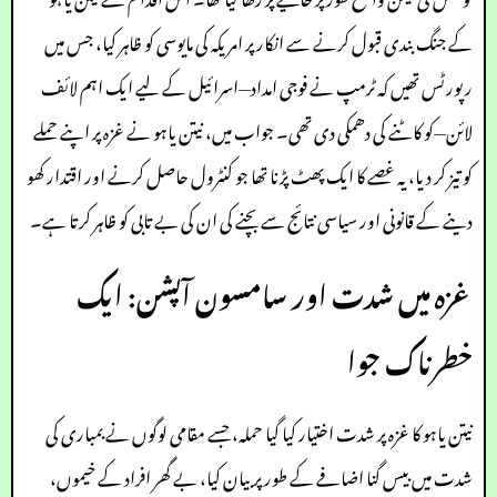
کے جنگ بندی قبول کرنے سے انکار پر امریکہ کی مایوسی کو ظاہر کیا، جس میں
رپورٹس تھیں کہ ٹرمپ نے فوجی امداد—اسرائیل کے لیے ایک اہم لائف
لائن—کو کاٹنے کی دھمکی دی تھی۔ جواب میں، نیتن یاہو نے غزہ پر اپنے حملے
کو تیز کر دیا، یہ غصے کا ایک پھٹ پڑنا تھا جو کنٹرول حاصل کرنے اور اقتدار کھو
دینے کے قانونی اور سیاسی نتائج سے بچنے کی ان کی بے تابی کو ظاہر کرتا ہے۔
غزہ میں شدت اور سامسون آپشن: ایک
خطرناک جوا
نیتن یاہو کا غزہ پر شدت اختیار کیا گیا حملہ، جسے مقامی لوگوں نے بمباری کی
شدت میں بیس گنا اضافے کے طور پر بیان کیا، بے گھر افراد کے خیموں،