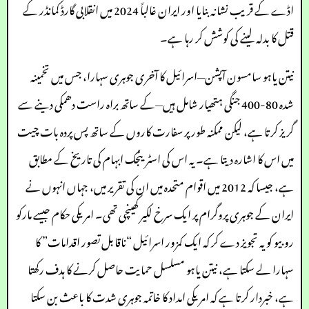
اڈے کے قریب نشانہ بنایا اور ایران غالباً 2024 میں انقلابی گارڈ کمانڈر کے
قتل کا بدلہ لینے کی کوشش کر رہا ہے۔
نیتن یاہو سامسون آپشن—اسرائیل کا آخری جوہری سہارا، جس میں تخمینہ
شدہ 80-400 جنگی ہتھیار شامل ہیں—کے ساتھ براہ راست دھمکی دینے سے
گریز کرتا ہے، لیکن ممکنہ طور پر سفارت کاروں کے ساتھ پس پردہ بات چیت
میں اس کا اشارہ دیتا ہے۔ یہ اس کی اسٹریٹجک ابہام کی تاریخ کے مطابق
ہے، جیسا کہ 2012 میں اقوام متحدہ میں ان کی تقریر میں، جہاں انہوں نے
ایران کے جوہری پروگرام پر ایک سرخ لکیر کھینچی تھی۔ امریکی حکام جیسے مارکو
روبیو کو یہ تجویز دے کر کہ ایک کمزور اسرائیل “ناقابل تصور اقدامات” کا
سہارا لے سکتا ہے، نیتن یاہو مسلسل حمایت حاصل کرنے کا ہدف رکھتا
ہے، خبردار کرتا ہے کہ امریکی امداد کا خاتمہ جوہری شدت کا باعث بن سکتا