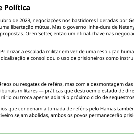
 Política
ubro de 2023, negociações nos bastidores lideradas por G
uma libertação mútua. Mas o governo linha-dura de Netan
s propostas. Oren Setter, então um oficial-chave nas negoci
. Priorizar a escalada militar em vez de uma resolução hum
adicalização e consolidou o uso de prisioneiros como instr
reos ou resgates de reféns, mas com a desmontagem das e
ribunais militares — práticas que destroem o estado de dir
porário ou troca apenas adiará o próximo ciclo de sequest
ípios que condenam a tomada de reféns pelo Hamas também d
cativeiro sejam abolidas, ambos os povos permanecerão pri