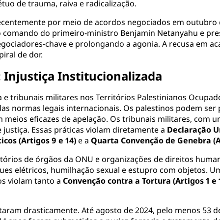
uo de trauma, raiva e radicalização.
 recentemente por meio de acordos negociados em outubro d
 o comando do primeiro-ministro Benjamin Netanyahu e pre
gociadores-chave e prolongando a agonia. A recusa em acab
iral de dor.
Injustiça Institucionalizada
va e tribunais militares nos Territórios Palestinianos Ocup
as normas legais internacionais. Os palestinos podem ser
 meios eficazes de apelação. Os tribunais militares, com 
ustiça. Essas práticas violam diretamente a
Declaração Un
icos (Artigos 9 e 14)
e a
Quarta Convenção de Genebra (A
latórios de órgãos da ONU e organizações de direitos hu
es elétricos, humilhação sexual e estupro com objetos. U
os violam tanto a
Convenção contra a Tortura (Artigos 1 e 
aram drasticamente. Até agosto de 2024, pelo menos 53 d