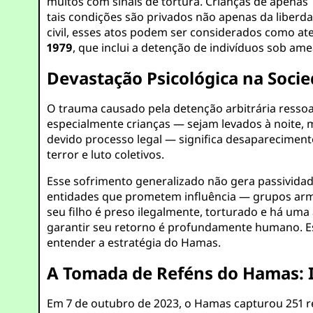
muitos com sinais de tortura. Crianças de apenas
tais condições são privados não apenas da liber
civil, esses atos podem ser considerados como a
1979
, que inclui a detenção de indivíduos sob am
Devastação Psicológica na Socie
O trauma causado pela detenção arbitrária resso
especialmente crianças — sejam levados à noite, m
devido processo legal — significa desaparecimento
terror e luto coletivos.
Esse sofrimento generalizado não gera passividad
entidades que prometem influência — grupos armad
seu filho é preso ilegalmente, torturado e há uma
garantir seu retorno é profundamente humano. Ess
entender a estratégia do Hamas.
A Tomada de Reféns do Hamas: 
Em 7 de outubro de 2023, o Hamas capturou 251 re