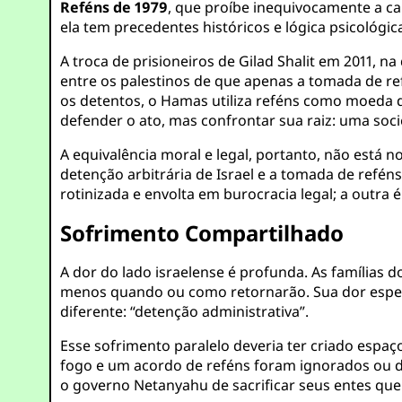
Reféns de 1979
, que proíbe inequivocamente a ca
ela tem precedentes históricos e lógica psicológic
A troca de prisioneiros de Gilad Shalit em 2011, n
entre os palestinos de que apenas a tomada de re
os detentos, o Hamas utiliza reféns como moeda d
defender o ato, mas confrontar sua raiz: uma soci
A equivalência moral e legal, portanto, não está
detenção arbitrária de Israel e a tomada de refén
rotinizada e envolta em burocracia legal; a outr
Sofrimento Compartilhado
A dor do lado israelense é profunda. As famílias 
menos quando ou como retornarão. Sua dor espel
diferente: “detenção administrativa”.
Esse sofrimento paralelo deveria ter criado espa
fogo e um acordo de reféns foram ignorados ou de
o governo Netanyahu de sacrificar seus entes que