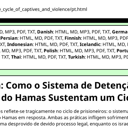
e_cycle_of_captives_and_violence/pt.html
D
,
MP3
,
PDF
,
TXT
,
Danish
:
HTML
,
MD
,
MP3
,
PDF
,
TXT
,
Germa
,
Persian
:
HTML
,
MD
,
PDF
,
TXT
,
Finnish
:
HTML
,
MD
,
MP3
,
PD
XT
,
Indonesian
:
HTML
,
MD
,
PDF
,
TXT
,
Icelandic
:
HTML
,
MD
,
,
MD
,
MP3
,
PDF
,
TXT
,
Polish
:
HTML
,
MD
,
MP3
,
PDF
,
TXT
,
Port
,
TXT
,
Thai
:
HTML
,
MD
,
PDF
,
TXT
,
Turkish
:
HTML
,
MD
,
MP3
,
P
a: Como o Sistema de Detençã
o do Hamas Sustentam um Ci
s reflete-se tragicamente no ciclo de prisioneiros: o siste
lo Hamas em resposta. Ambas as práticas infligem sofriment
a desprovido de devido processo legal, enquanto os isra