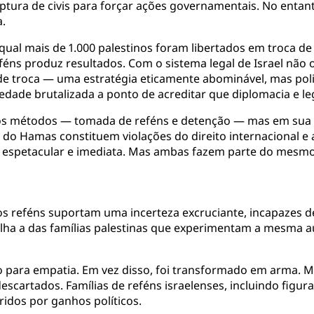
ptura de civis para forçar ações governamentais. No entan
a.
a qual mais de 1.000 palestinos foram libertados em troca d
féns produz resultados. Com o sistema legal de Israel nã
e troca — uma estratégia eticamente abominável, mas poli
edade brutalizada a ponto de acreditar que diplomacia e le
 nos métodos — tomada de reféns e detenção — mas em sua i
s do Hamas constituem violações do direito internacional e
a é espetacular e imediata. Mas ambas fazem parte do mesmo
dos reféns suportam uma incerteza excruciante, incapazes d
ha a das famílias palestinas que experimentam a mesma 
ço para empatia. Em vez disso, foi transformado em arma. 
scartados. Famílias de reféns israelenses, incluindo fig
ridos por ganhos políticos.