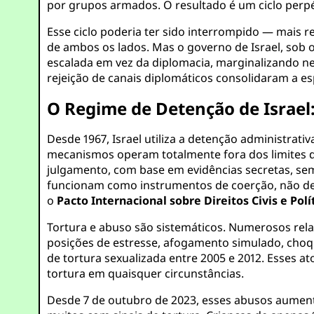
por grupos armados. O resultado é um ciclo perpét
Esse ciclo poderia ter sido interrompido — mais
de ambos os lados. Mas o governo de Israel, sob
escalada em vez da diplomacia, marginalizando ne
rejeição de canais diplomáticos consolidaram a esp
O Regime de Detenção de Israel: 
Desde 1967, Israel utiliza a detenção administrati
mecanismos operam totalmente fora dos limites d
julgamento, com base em evidências secretas, sem
funcionam como instrumentos de coerção, não de j
o
Pacto Internacional sobre Direitos Civis e Polít
Tortura e abuso são sistemáticos. Numerosos re
posições de estresse, afogamento simulado, choqu
de tortura sexualizada entre 2005 e 2012. Esses at
tortura em quaisquer circunstâncias.
Desde 7 de outubro de 2023, esses abusos aument