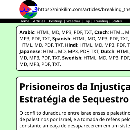
https://ninkilim.com/articles/breaking_th
Home
|
Articles
|
Postings
|
Weather
|
Top
|
Trending
|
Status
Arabic
:
HTML
,
MD
,
MP3
,
PDF
,
TXT
,
Czech
:
HTML
,
M
MP3
,
PDF
,
TXT
,
Spanish
:
HTML
,
MD
,
MP3
,
PDF
,
TXT
HTML
,
MD
,
PDF
,
TXT
,
Hindi
:
HTML
,
MD
,
MP3
,
PDF
,
T
Japanese
:
HTML
,
MD
,
MP3
,
PDF
,
TXT
,
Dutch
:
HTML
MD
,
MP3
,
PDF
,
TXT
,
Swedish
:
HTML
,
MD
,
MP3
,
PDF
MD
,
MP3
,
PDF
,
TXT
,
Prisioneiros da Injustiç
Estratégia de Sequestr
O conflito duradouro entre israelenses e palestino
de palestinos por Israel, e a tomada de reféns pe
constante ameaça de desaparecerem em um sistem