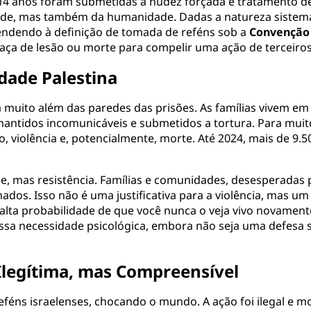
 14 anos foram submetidas a nudez forçada e tratamento d
dade, mas também da humanidade. Dadas a natureza sistemá
tendendo à definição de tomada de reféns sob a
Convenção 
eaça de lesão ou morte para compelir uma ação de terceiros
dade Palestina
a muito além das paredes das prisões. As famílias vivem e
antidos incomunicáveis e submetidos a tortura. Para muitos
, violência e, potencialmente, morte. Até 2024, mais de 9.
e, mas resistência. Famílias e comunidades, desesperadas 
os. Isso não é uma justificativa para a violência, mas u
 alta probabilidade de que você nunca o veja vivo novamente
a necessidade psicológica, embora não seja uma defesa so
Ilegítima, mas Compreensível
féns israelenses, chocando o mundo. A ação foi ilegal e 