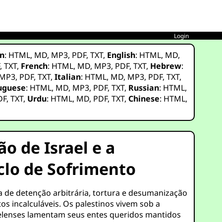
Login
n
:
HTML
,
MD
,
MP3
,
PDF
,
TXT
,
English
:
HTML
,
MD
,
F
,
TXT
,
French
:
HTML
,
MD
,
MP3
,
PDF
,
TXT
,
Hebrew
:
MP3
,
PDF
,
TXT
,
Italian
:
HTML
,
MD
,
MP3
,
PDF
,
TXT
,
uguese
:
HTML
,
MD
,
MP3
,
PDF
,
TXT
,
Russian
:
HTML
,
DF
,
TXT
,
Urdu
:
HTML
,
MD
,
PDF
,
TXT
,
Chinese
:
HTML
,
o de Israel e a
clo de Sofrimento
ma de detenção arbitrária, tortura e desumanização
os incalculáveis. Os palestinos vivem sob a
elenses lamentam seus entes queridos mantidos