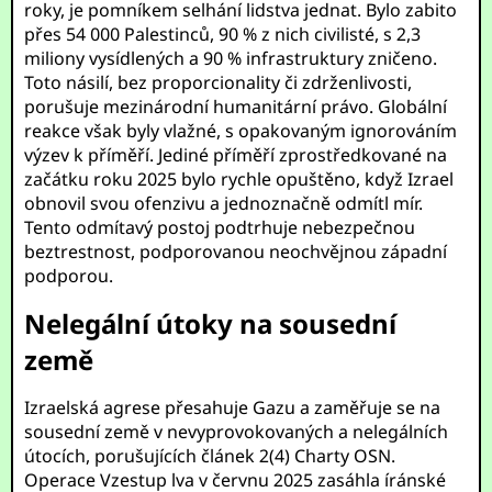
roky, je pomníkem selhání lidstva jednat. Bylo zabito
přes 54 000 Palestinců, 90 % z nich civilisté, s 2,3
miliony vysídlených a 90 % infrastruktury zničeno.
Toto násilí, bez proporcionality či zdrženlivosti,
porušuje mezinárodní humanitární právo. Globální
reakce však byly vlažné, s opakovaným ignorováním
výzev k příměří. Jediné příměří zprostředkované na
začátku roku 2025 bylo rychle opuštěno, když Izrael
obnovil svou ofenzivu a jednoznačně odmítl mír.
Tento odmítavý postoj podtrhuje nebezpečnou
beztrestnost, podporovanou neochvějnou západní
podporou.
Nelegální útoky na sousední
země
Izraelská agrese přesahuje Gazu a zaměřuje se na
sousední země v nevyprovokovaných a nelegálních
útocích, porušujících článek 2(4) Charty OSN.
Operace Vzestup lva v červnu 2025 zasáhla íránské