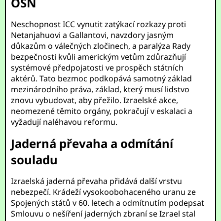
OSN
Neschopnost ICC vynutit zatýkací rozkazy proti
Netanjahuovi a Gallantovi, navzdory jasným
důkazům o válečných zločinech, a paralýza Rady
bezpečnosti kvůli americkým vetům zdůrazňují
systémové předpojatosti ve prospěch státních
aktérů. Tato bezmoc podkopává samotný základ
mezinárodního práva, základ, který musí lidstvo
znovu vybudovat, aby přežilo. Izraelské akce,
neomezené těmito orgány, pokračují v eskalaci a
vyžadují naléhavou reformu.
Jaderná převaha a odmítání
souladu
Izraelská jaderná převaha přidává další vrstvu
nebezpečí. Krádeží vysokoobohaceného uranu ze
Spojených států v 60. letech a odmítnutím podepsat
Smlouvu o nešíření jaderných zbraní se Izrael stal