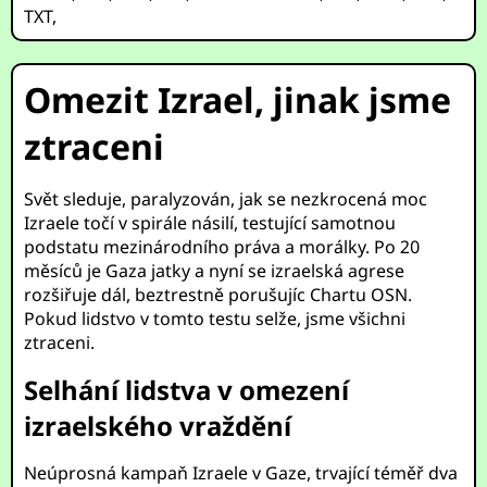
TXT
,
Omezit Izrael, jinak jsme
ztraceni
Svět sleduje, paralyzován, jak se nezkrocená moc
Izraele točí v spirále násilí, testující samotnou
podstatu mezinárodního práva a morálky. Po 20
měsíců je Gaza jatky a nyní se izraelská agrese
rozšiřuje dál, beztrestně porušujíc Chartu OSN.
Pokud lidstvo v tomto testu selže, jsme všichni
ztraceni.
Selhání lidstva v omezení
izraelského vraždění
Neúprosná kampaň Izraele v Gaze, trvající téměř dva