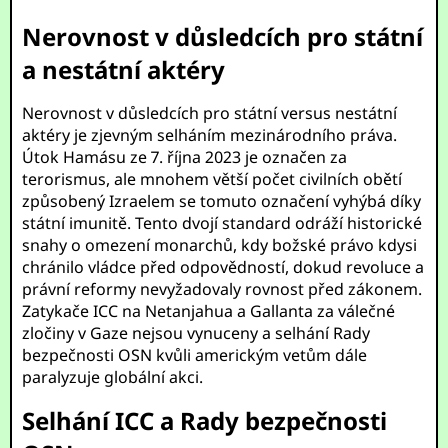
Nerovnost v důsledcích pro státní
a nestátní aktéry
Nerovnost v důsledcích pro státní versus nestátní
aktéry je zjevným selháním mezinárodního práva.
Útok Hamásu ze 7. října 2023 je označen za
terorismus, ale mnohem větší počet civilních obětí
způsobený Izraelem se tomuto označení vyhýbá díky
státní imunitě. Tento dvojí standard odráží historické
snahy o omezení monarchů, kdy božské právo kdysi
chránilo vládce před odpovědností, dokud revoluce a
právní reformy nevyžadovaly rovnost před zákonem.
Zatykače ICC na Netanjahua a Gallanta za válečné
zločiny v Gaze nejsou vynuceny a selhání Rady
bezpečnosti OSN kvůli americkým vetům dále
paralyzuje globální akci.
Selhání ICC a Rady bezpečnosti