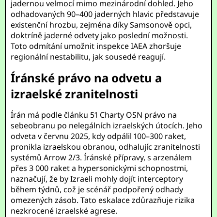
jadernou velmocí mimo mezinárodní dohled. Jeho
odhadovaných 90–400 jaderných hlavic představuje
existenční hrozbu, zejména díky Samsonově opci,
doktríně jaderné odvety jako poslední možnosti.
Toto odmítání umožnit inspekce IAEA zhoršuje
regionální nestabilitu, jak sousedé reagují.
Íránské právo na odvetu a
izraelské zranitelnosti
Írán má podle článku 51 Charty OSN právo na
sebeobranu po nelegálních izraelských útocích. Jeho
odveta v červnu 2025, kdy odpálil 100–300 raket,
pronikla izraelskou obranou, odhalujíc zranitelnosti
systémů Arrow 2/3. Íránské přípravy, s arzenálem
přes 3 000 raket a hypersonickými schopnostmi,
naznačují, že by Izraeli mohly dojít interceptory
během týdnů, což je scénář podpořený odhady
omezených zásob. Tato eskalace zdůrazňuje rizika
nezkrocené izraelské agrese.