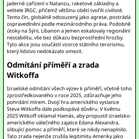
jaderné zařízení v Natanzu, raketové základny a
velitele IRGC, přičemž většinu obětí tvořili civilisté.
Tento čin, globálně odsouzený jako agrese, postrádá
ospravedlnění podle mezinárodního práva. Podobně
útoky na Sýrii, Libanon a Jemen eskalovaly regionální
nestabilitu, vše bez důkazu bezprostřední hrozby.
Tyto akce jsou součástí vzorce státního terorismu,
který lidstvo nedokázalo omezit.
Odmítání příměří a zrada
Witkoffa
Izraelské odmítání všech výzev k příměří, včetně toho
zprostředkovaného v roce 2025, zdůrazňuje jeho
pohrdání mírem. Dvojí hra amerického vyslance
Steva Witkoffa dále podkopává důvěru. V květnu
2025 Witkoff oklamal Hamás, aby propustil izraelsko-
amerického válečného zajatce Edana Alexandra,
slibující pomoc a příměří, které se nikdy nenaplnilo.
Tato zrada nejenže zrušila legitimitu Ameriky jako