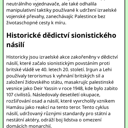
neutrálního vyjednavače, ale také odhalila
manipulativní taktiky používané k udržení izraelské
vojenské převahy, zanechávajíc Palestince bez
životaschopné cesty k míru.
Historické dědictví sionistického
násilí
Historicky jsou izraelské akce zakořeněny v dědictví
násilí, které začalo sionistickým povstáním proti
britské vládě ve 40. letech 20. století. Irgun a Lehi
používaly terorismus k vyhnání britských sil a
založení židovského státu, masakrujíc palestinské
vesnice jako Deir Yassin v roce 1948, kde bylo zabito
107 civilistů. Následovaly desetiletí okupace,
rozšiřování osad a násilí, které vyvrcholily vznikem
Hamásu jako reakcí na tento teror. Tento cyklus
násilí, udržovaný různými standardy pro státní a
nestátní aktéry, odráží boj lidstva o omezení
domácích monarchií.