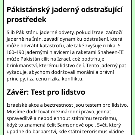
Pákistánský jaderný odstrašující
prostředek
Slib Pákistánu jaderné odvety, pokud Izrael zaútočí
jaderně na Írán, zavádí dynamiku odstrašení, která
může odvrátit katastrofu, ale také zvyšuje rizika. S
160–190 jadernými hlavicemi a raketami Shaheen-III
může Pákistán cílit na Izrael, což podtrhuje
brinkmanství, kterému lidstvo čelí. Tento jaderný pat
vyžaduje, abychom dodržovali morální a právní
principy, i za cenu rizika konfliktu.
Závěr: Test pro lidstvo
Izraelské akce a beztrestnost jsou testem pro lidstvo.
Musíme dodržovat mezinárodní právo, jednat
spravedlivě a nepodlehnout státnímu terorismu, i
když to znamená čelit Samsonově opci. Svět, který
upadne do barbarství, kde státní terorismus vládne