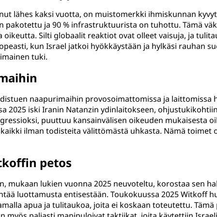
ut lähes kaksi vuotta, on muistomerkki ihmiskunnan kyvyttö
n pakotettu ja 90 % infrastruktuurista on tuhottu. Tämä väkiv
oikeutta. Silti globaalit reaktiot ovat olleet vaisuja, ja tul
opeasti, kun Israel jatkoi hyökkäystään ja hylkäsi rauhan s
imainen tuki.
maihin
hdistuen naapurimaihin provosoimattomissa ja laittomissa h
sa 2025 iski Iranin Natanzin ydinlaitokseen, ohjustukikoht
 aggressioksi, puuttuu kansainvälisen oikeuden mukaisesta o
 kaikki ilman todisteita välittömästä uhkasta. Nämä toimet o
tkoffin petos
en, mukaan lukien vuonna 2025 neuvoteltu, korostaa sen h
ntää luottamusta entisestään. Toukokuussa 2025 Witkoff hu
lla apua ja tulitaukoa, joita ei koskaan toteutettu. Tämä p
myös paljasti manipuloivat taktiikat, joita käytettiin Israeli