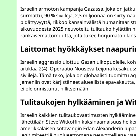
Israelin armoton kampanja Gazassa, joka on jatkun
surmattu, 90 % siviilejä, 2,3 miljoonaa on siirtymää
pidättyvyyttä, rikkoo kansainvälistä humanitaarista 
alkuvuodesta 2025 neuvoteltu tulitauko hylättiin n
rankaisemattomuutta, jota tukee horjumaton läns
Laittomat hyökkäykset naapuri
Israelin aggressio ulottuu Gazan ulkopuolelle, ko
artiklaa 2(4). Operaatio Nouseva Leijona kesäkuus
siviilejä. Tämä teko, joka on globaalisti tuomittu
Jemeniin ovat kärjistäneet alueellista epävakautta,
ei ole onnistunut hillitsemään.
Tulitaukojen hylkääminen ja Wi
Israelin kaikkien tulitaukovaatimusten hylkäämin
lähettilään Steve Witkoffin kaksinaamaisuus heike
amerikkalaisen sotavangin Edan Alexanderin lupaama
legitimiteettiä puolueettomana neuvottelijana, vaan 