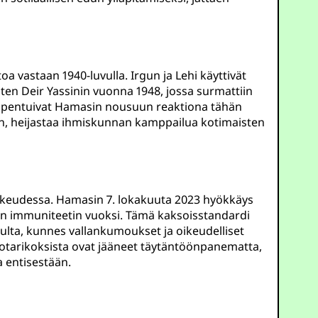
ntoa vastaan 1940-luvulla. Irgun ja Lehi käyttivät
uten Deir Yassinin vuonna 1948, jossa surmattiin
 huipentuivat Hamasin nousuun reaktiona tähän
uhteen, heijastaa ihmiskunnan kamppailua kotimaisten
 oikeudessa. Hamasin 7. lokakuuta 2023 hyökkäys
ion immuniteetin vuoksi. Tämä kaksoisstandardi
stuulta, kunnes vallankumoukset ja oikeudelliset
sotarikoksista ovat jääneet täytäntöönpanematta,
 entisestään.