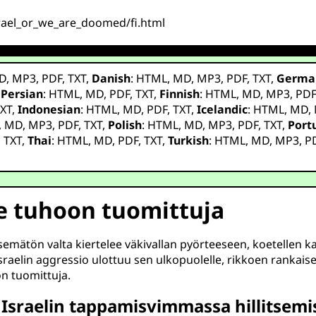
israel_or_we_are_doomed/fi.html
D
,
MP3
,
PDF
,
TXT
,
Danish
:
HTML
,
MD
,
MP3
,
PDF
,
TXT
,
Germa
,
Persian
:
HTML
,
MD
,
PDF
,
TXT
,
Finnish
:
HTML
,
MD
,
MP3
,
PD
XT
,
Indonesian
:
HTML
,
MD
,
PDF
,
TXT
,
Icelandic
:
HTML
,
MD
,
,
MD
,
MP3
,
PDF
,
TXT
,
Polish
:
HTML
,
MD
,
MP3
,
PDF
,
TXT
,
Port
,
TXT
,
Thai
:
HTML
,
MD
,
PDF
,
TXT
,
Turkish
:
HTML
,
MD
,
MP3
,
P
mme tuhoon tuomittuja
semätön valta kiertelee väkivallan pyörteeseen, koetellen k
sraelin aggressio ulottuu sen ulkopuolelle, rikkoen rankais
n tuomittuja.
sraelin tappamisvimmassa hillitsemi