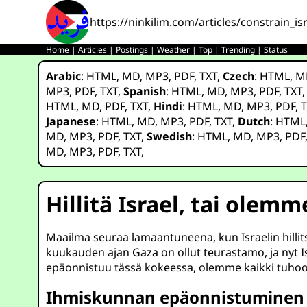
https://ninkilim.com/articles/constrain_
Home
|
Articles
|
Postings
|
Weather
|
Top
|
Trending
|
Status
Arabic
:
HTML
,
MD
,
MP3
,
PDF
,
TXT
,
Czech
:
HTML
,
M
MP3
,
PDF
,
TXT
,
Spanish
:
HTML
,
MD
,
MP3
,
PDF
,
TXT
HTML
,
MD
,
PDF
,
TXT
,
Hindi
:
HTML
,
MD
,
MP3
,
PDF
,
T
Japanese
:
HTML
,
MD
,
MP3
,
PDF
,
TXT
,
Dutch
:
HTML
MD
,
MP3
,
PDF
,
TXT
,
Swedish
:
HTML
,
MD
,
MP3
,
PDF
MD
,
MP3
,
PDF
,
TXT
,
Hillitä Israel, tai ole
Maailma seuraa lamaantuneena, kun Israelin hillit
kuukauden ajan Gaza on ollut teurastamo, ja nyt I
epäonnistuu tässä kokeessa, olemme kaikki tuhoo
Ihmiskunnan epäonnistuminen I