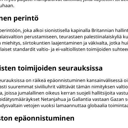
auhaan.
inen perintö
 perintöön, joka alkoi sionistisella kapinalla Britannian halli
alaisvaltion perustamiseen, teurastaen palestiinalaiskyliä k
n miehitys, siirtokuntien laajentaminen ja väkivalta, jotka
erilaiset standardit valtio- ja ei-valtiollisten toimijoiden s
llisten toimijoiden seurauksissa
den seurauksissa on räikeä epäonnistuminen kansainvälisessä
asti suuremmat siviiliuhrit välttävät tämän nimityksen valt
ja, joissa jumalallinen oikeus kerran suojeli hallitsijoita va
n pidätysmääräykset Netanjahua ja Gallantia vastaan Gazan 
dysvaltain vetojen vuoksi lamaannuttaa globaalia toimintaa
oston epäonnistuminen