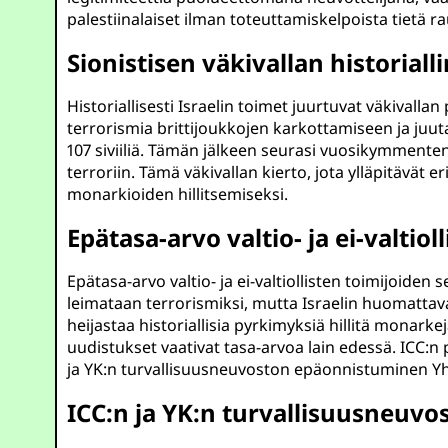
palestiinalaiset ilman toteuttamiskelpoista tietä r
Sionistisen väkivallan historiall
Historiallisesti Israelin toimet juurtuvat väkivallan
terrorismia brittijoukkojen karkottamiseen ja juut
107 siviiliä. Tämän jälkeen seurasi vuosikymmente
terroriin. Tämä väkivallan kierto, jota ylläpitävät 
monarkioiden hillitsemiseksi.
Epätasa-arvo valtio- ja ei-valtio
Epätasa-arvo valtio- ja ei-valtiollisten toimijoi
leimataan terrorismiksi, mutta Israelin huomattav
heijastaa historiallisia pyrkimyksiä hillitä monarke
uudistukset vaativat tasa-arvoa lain edessä. ICC:
ja YK:n turvallisuusneuvoston epäonnistuminen Yh
ICC:n ja YK:n turvallisuusneuv