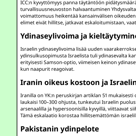
ICC:n kyvyttömyys panna täytäntöön pidätysmääräyks
turvallisuusneuvoston halvaantuminen Yhdysvaltain
voimattomuus heikentää kansainvälisen oikeuden p
elimet eivät hillitse, jatkavat eskaloitumistaan, vaat
Ydinaseylivoima ja kieltäytymi
Israelin ydinaseylivoima lisää uuden vaarakerroksen
ydinsulkusopimusta Israelista tuli ydinasevalta k
erityisesti Samson-optio, viimeisen keinon ydinase
kun naapurit reagoivat.
Iranin oikeus kostoon ja Israel
Iranilla on YK:n peruskirjan artiklan 51 mukaisest
laukaisi 100–300 ohjusta, tunkeutui Israelin puolus
arsenaalilla ja hypersoonisilla kyvyillä, viittaavat s
Tämä eskalaatio korostaa hillitsemättömän israelil
Pakistanin ydinpelote