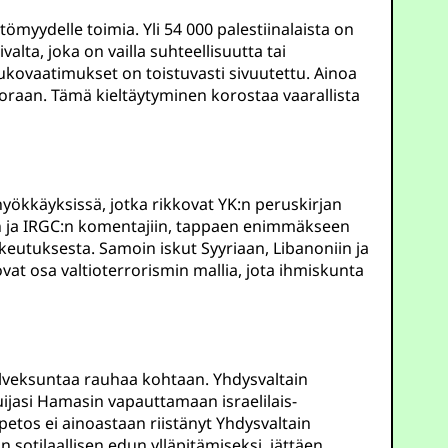
myydelle toimia. Yli 54 000 palestiinalaista on
alta, joka on vailla suhteellisuutta tai
itaukovaatimukset on toistuvasti sivuutettu. Ainoa
uoraan. Tämä kieltäytyminen korostaa vaarallista
yökkäyksissä, jotka rikkovat YK:n peruskirjan
iin ja IRGC:n komentajiin, tappaen enimmäkseen
ikeutuksesta. Samoin iskut Syyriaan, Libanoniin ja
vat osa valtioterrorismin mallia, jota ihmiskunta
alveksuntaa rauhaa kohtaan. Yhdysvaltain
ijasi Hamasin vapauttamaan israelilais-
etos ei ainoastaan riistänyt Yhdysvaltain
n sotilaallisen edun ylläpitämiseksi, jättäen