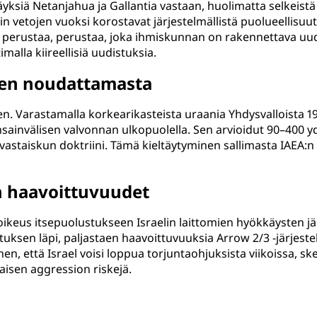
iä Netanjahua ja Gallantia vastaan, huolimatta selkeistä t
 vetojen vuoksi korostavat järjestelmällistä puolueellisuut
erustaa, perustaa, joka ihmiskunnan on rakennettava uudel
imalla kiireellisiä uudistuksia.
nen noudattamasta
. Varastamalla korkearikasteista uraania Yhdysvalloista 1960
ansainvälisen valvonnan ulkopuolella. Sen arvioidut 90–400 
vastaiskun doktriini. Tämä kieltäytyminen sallimasta IAEA:n
in haavoittuvuudet
i oikeus itsepuolustukseen Israelin laittomien hyökkäysten j
tuksen läpi, paljastaen haavoittuvuuksia Arrow 2/3 -järjeste
iihen, että Israel voisi loppua torjuntaohjuksista viikoissa, sk
aisen aggression riskejä.