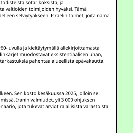
odisteista sotarikoksista, ja
ta valtioiden toimijoiden hyväksi. Tämä
leen selviytyäkseen. Israelin toimet, joita nämä
-luvulla ja kieltäytymällä allekirjoittamasta
ydinkärjet muodostavat eksistentiaalisen uhan,
 tarkastuksia pahentaa alueellista epävakautta,
älkeen. Sen kosto kesäkuussa 2025, jolloin se
lmissä. Iranin valmiudet, yli 3 000 ohjuksen
enaario, jota tukevat arviot rajallisista varastoista.