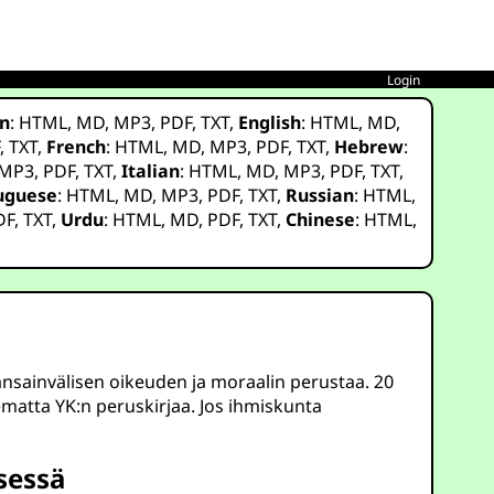
Login
n
:
HTML
,
MD
,
MP3
,
PDF
,
TXT
,
English
:
HTML
,
MD
,
F
,
TXT
,
French
:
HTML
,
MD
,
MP3
,
PDF
,
TXT
,
Hebrew
:
MP3
,
PDF
,
TXT
,
Italian
:
HTML
,
MD
,
MP3
,
PDF
,
TXT
,
uguese
:
HTML
,
MD
,
MP3
,
PDF
,
TXT
,
Russian
:
HTML
,
DF
,
TXT
,
Urdu
:
HTML
,
MD
,
PDF
,
TXT
,
Chinese
:
HTML
,
ansainvälisen oikeuden ja moraalin perustaa. 20
ematta YK:n peruskirjaa. Jos ihmiskunta
sessä