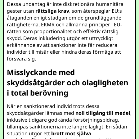
Dessa undantag är inte diskretionära humanitära
gester utan
rättsliga krav
, som återspeglar EU:s
åtaganden enligt stadgan om de grundläggande
rättigheterna, EKMR och allmänna principer i EU-
rätten som proportionalitet och effektiv rättslig
skydd. Deras inkludering utgör ett uttryckligt
erkännande av att sanktioner inte får reducera
individer till misär eller hindra deras förmåga att
försvara sig.
Misslyckande med
skyddsåtgärder och olagligheten
i total berövning
När en sanktionerad individ trots dessa
skyddsåtgärder lämnas med
noll tillgång till medel
,
inklusive tidigare godkända försörjningsbidrag,
tillämpas sanktionerna inte längre lagligt. En sådan
situation utgör ett
brott mot själva