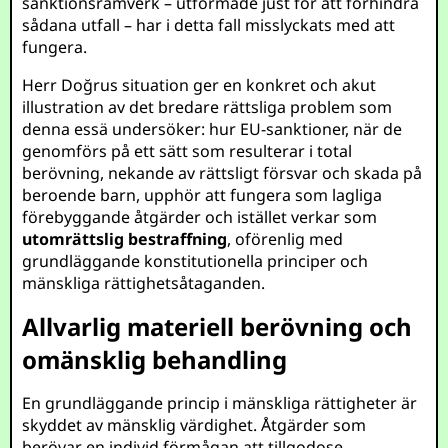
sanktionsramverk – utformade just för att förhindra
sådana utfall – har i detta fall misslyckats med att
fungera.
Herr Doğrus situation ger en konkret och akut
illustration av det bredare rättsliga problem som
denna essä undersöker: hur EU-sanktioner, när de
genomförs på ett sätt som resulterar i total
berövning, nekande av rättsligt försvar och skada på
beroende barn, upphör att fungera som lagliga
förebyggande åtgärder och istället verkar som
utomrättslig bestraffning
, oförenlig med
grundläggande konstitutionella principer och
mänskliga rättighetsåtaganden.
Allvarlig materiell berövning och
omänsklig behandling
En grundläggande princip i mänskliga rättigheter är
skyddet av mänsklig värdighet. Åtgärder som
berövar en individ förmågan att tillgodose