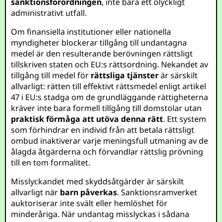
sanktionsförordningen
, inte bara ett olyckligt
administrativt utfall.
Om finansiella institutioner eller nationella
myndigheter blockerar tillgång till undantagna
medel är den resulterande berövningen rättsligt
tillskriven staten och EU:s rättsordning. Nekandet av
tillgång till medel för
rättsliga tjänster
är särskilt
allvarligt: rätten till effektivt rättsmedel enligt artikel
47 i EU:s stadga om de grundläggande rättigheterna
kräver inte bara formell tillgång till domstolar utan
praktisk förmåga att utöva denna rätt
. Ett system
som förhindrar en individ från att betala rättsligt
ombud inaktiverar varje meningsfull utmaning av de
ålagda åtgärderna och förvandlar rättslig prövning
till en tom formalitet.
Misslyckandet med skyddsåtgärder är särskilt
allvarligt när
barn påverkas
. Sanktionsramverket
auktoriserar inte svält eller hemlöshet för
minderåriga. När undantag misslyckas i sådana