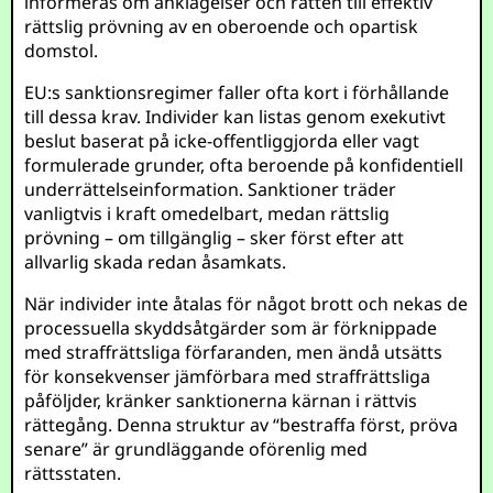
informeras om anklagelser och rätten till effektiv
rättslig prövning av en oberoende och opartisk
domstol.
EU:s sanktionsregimer faller ofta kort i förhållande
till dessa krav. Individer kan listas genom exekutivt
beslut baserat på icke-offentliggjorda eller vagt
formulerade grunder, ofta beroende på konfidentiell
underrättelseinformation. Sanktioner träder
vanligtvis i kraft omedelbart, medan rättslig
prövning – om tillgänglig – sker först efter att
allvarlig skada redan åsamkats.
När individer inte åtalas för något brott och nekas de
processuella skyddsåtgärder som är förknippade
med straffrättsliga förfaranden, men ändå utsätts
för konsekvenser jämförbara med straffrättsliga
påföljder, kränker sanktionerna kärnan i rättvis
rättegång. Denna struktur av “bestraffa först, pröva
senare” är grundläggande oförenlig med
rättsstaten.