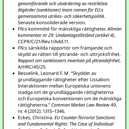
genomförande och utvärdering av restriktiva
åtgärder (sanktioner) inom ramen för EU:s
gemensamma utrikes- och säkerhetspolitik
.
Senaste konsoliderade version.
FN:s kommitté för mänskliga rättigheter.
Allmän
kommentar nr 29: Undantagstillstånd (artikel 4)
,
CCPR/C/21/Rev.1/Add.11.
FN:s särskilda rapportör om främjande och
skydd av rätten till yttrande- och uttrycksfrihet.
Rapport om sanktioners inverkan på yttrandefrihet
,
A/HRC/45/25.
Besselink, Leonard F. M. “Skyddet av
grundläggande rättigheter efter Lissabon:
Interaktionen mellan Europeiska unionens
stadga om de grundläggande rättigheterna
och Europeiska konventionen om de mänskliga
rättigheterna.”
Common Market Law Review
49,
nr. 4 (2012): 1315–1346.
Eckes, Christina.
EU Counter-Terrorist Sanctions
and Fundamental Rights: The Case of Individual