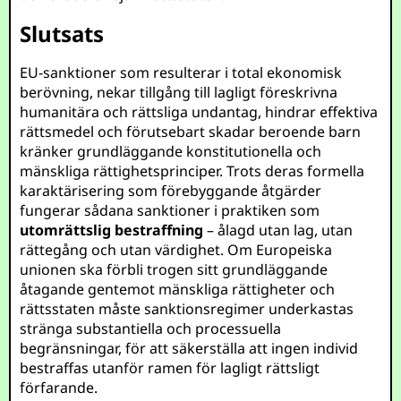
Slutsats
EU-sanktioner som resulterar i total ekonomisk
berövning, nekar tillgång till lagligt föreskrivna
humanitära och rättsliga undantag, hindrar effektiva
rättsmedel och förutsebart skadar beroende barn
kränker grundläggande konstitutionella och
mänskliga rättighetsprinciper. Trots deras formella
karaktärisering som förebyggande åtgärder
fungerar sådana sanktioner i praktiken som
utomrättslig bestraffning
– ålagd utan lag, utan
rättegång och utan värdighet. Om Europeiska
unionen ska förbli trogen sitt grundläggande
åtagande gentemot mänskliga rättigheter och
rättsstaten måste sanktionsregimer underkastas
stränga substantiella och processuella
begränsningar, för att säkerställa att ingen individ
bestraffas utanför ramen för lagligt rättsligt
förfarande.