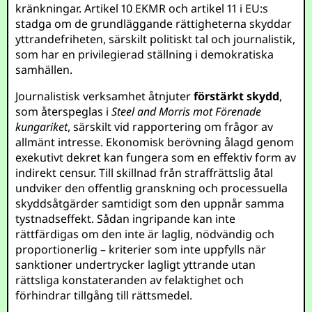
kränkningar. Artikel 10 EKMR och artikel 11 i EU:s
stadga om de grundläggande rättigheterna skyddar
yttrandefriheten, särskilt politiskt tal och journalistik,
som har en privilegierad ställning i demokratiska
samhällen.
Journalistisk verksamhet åtnjuter
förstärkt skydd
,
som återspeglas i
Steel and Morris mot Förenade
kungariket
, särskilt vid rapportering om frågor av
allmänt intresse. Ekonomisk berövning ålagd genom
exekutivt dekret kan fungera som en effektiv form av
indirekt censur. Till skillnad från straffrättslig åtal
undviker den offentlig granskning och processuella
skyddsåtgärder samtidigt som den uppnår samma
tystnadseffekt. Sådan ingripande kan inte
rättfärdigas om den inte är laglig, nödvändig och
proportionerlig – kriterier som inte uppfylls när
sanktioner undertrycker lagligt yttrande utan
rättsliga konstateranden av felaktighet och
förhindrar tillgång till rättsmedel.