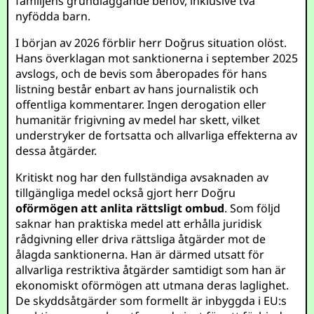
familjens grundläggande behov, inklusive två
nyfödda barn.
I början av 2026 förblir herr Doğrus situation olöst.
Hans överklagan mot sanktionerna i september 2025
avslogs, och de bevis som åberopades för hans
listning består enbart av hans journalistik och
offentliga kommentarer. Ingen derogation eller
humanitär frigivning av medel har skett, vilket
understryker de fortsatta och allvarliga effekterna av
dessa åtgärder.
Kritiskt nog har den fullständiga avsaknaden av
tillgängliga medel också gjort herr Doğru
oförmögen att anlita rättsligt ombud
. Som följd
saknar han praktiska medel att erhålla juridisk
rådgivning eller driva rättsliga åtgärder mot de
ålagda sanktionerna. Han är därmed utsatt för
allvarliga restriktiva åtgärder samtidigt som han är
ekonomiskt oförmögen att utmana deras laglighet.
De skyddsåtgärder som formellt är inbyggda i EU:s