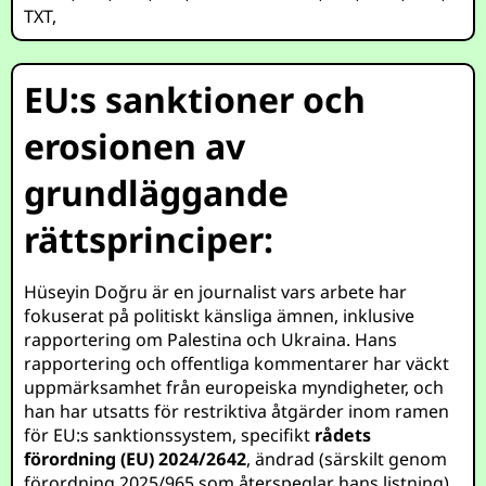
TXT
,
EU:s sanktioner och
erosionen av
grundläggande
rättsprinciper:
Hüseyin Doğru är en journalist vars arbete har
fokuserat på politiskt känsliga ämnen, inklusive
rapportering om Palestina och Ukraina. Hans
rapportering och offentliga kommentarer har väckt
uppmärksamhet från europeiska myndigheter, och
han har utsatts för restriktiva åtgärder inom ramen
för EU:s sanktionssystem, specifikt
rådets
förordning (EU) 2024/2642
, ändrad (särskilt genom
förordning 2025/965 som återspeglar hans listning),