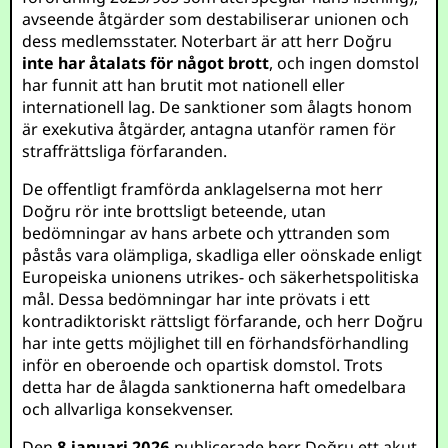
avseende åtgärder som destabiliserar unionen och
dess medlemsstater. Noterbart är att herr Doğru
inte har åtalats för något brott
, och ingen domstol
har funnit att han brutit mot nationell eller
internationell lag. De sanktioner som ålagts honom
är exekutiva åtgärder, antagna utanför ramen för
straffrättsliga förfaranden.
De offentligt framförda anklagelserna mot herr
Doğru rör inte brottsligt beteende, utan
bedömningar av hans arbete och yttranden som
påstås vara olämpliga, skadliga eller oönskade enligt
Europeiska unionens utrikes- och säkerhetspolitiska
mål. Dessa bedömningar har inte prövats i ett
kontradiktoriskt rättsligt förfarande, och herr Doğru
har inte getts möjlighet till en förhandsförhandling
inför en oberoende och opartisk domstol. Trots
detta har de ålagda sanktionerna haft omedelbara
och allvarliga konsekvenser.
Den
8 januari 2026
publicerade herr Doğru ett akut