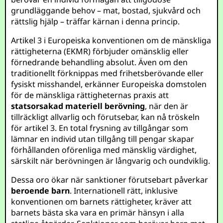
grundläggande behov – mat, bostad, sjukvård och
rättslig hjälp – träffar kärnan i denna princip.
Artikel 3 i Europeiska konventionen om de mänskliga
rättigheterna (EKMR) förbjuder omänsklig eller
förnedrande behandling absolut. Även om den
traditionellt förknippas med frihetsberövande eller
fysiskt misshandel, erkänner Europeiska domstolen
för de mänskliga rättigheternas praxis att
statsorsakad materiell berövning
, när den är
tillräckligt allvarlig och förutsebar, kan nå tröskeln
för artikel 3. En total frysning av tillgångar som
lämnar en individ utan tillgång till pengar skapar
förhållanden oförenliga med mänsklig värdighet,
särskilt när berövningen är långvarig och oundviklig.
Dessa oro ökar när sanktioner förutsebart påverkar
beroende barn
. Internationell rätt, inklusive
konventionen om barnets rättigheter, kräver att
barnets bästa ska vara en primär hänsyn i alla