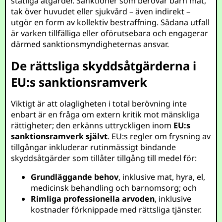
statliga åtgärder. Sanktioner som berövar barn mat,
tak över huvudet eller sjukvård – även indirekt –
utgör en form av kollektiv bestraffning. Sådana utfall
är varken tillfälliga eller oförutsebara och engagerar
därmed sanktionsmyndigheternas ansvar.
De rättsliga skyddsåtgärderna i
EU:s sanktionsramverk
Viktigt är att olagligheten i total berövning inte
enbart är en fråga om extern kritik mot mänskliga
rättigheter; den erkänns uttryckligen inom
EU:s
sanktionsramverk självt
. EU:s regler om frysning av
tillgångar inkluderar rutinmässigt bindande
skyddsåtgärder som tillåter tillgång till medel för:
Grundläggande behov
, inklusive mat, hyra, el,
medicinsk behandling och barnomsorg; och
Rimliga professionella arvoden
, inklusive
kostnader förknippade med rättsliga tjänster.