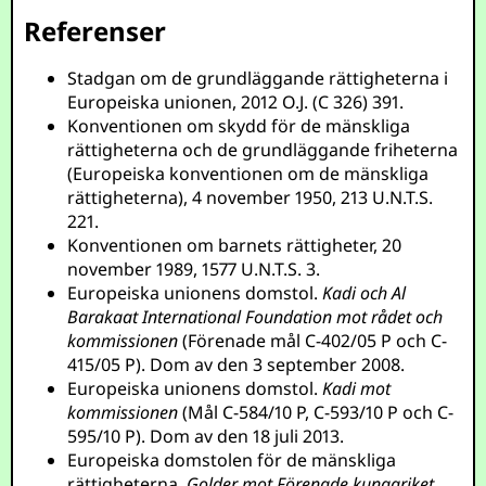
Referenser
Stadgan om de grundläggande rättigheterna i
Europeiska unionen, 2012 O.J. (C 326) 391.
Konventionen om skydd för de mänskliga
rättigheterna och de grundläggande friheterna
(Europeiska konventionen om de mänskliga
rättigheterna), 4 november 1950, 213 U.N.T.S.
221.
Konventionen om barnets rättigheter, 20
november 1989, 1577 U.N.T.S. 3.
Europeiska unionens domstol.
Kadi och Al
Barakaat International Foundation mot rådet och
kommissionen
(Förenade mål C-402/05 P och C-
415/05 P). Dom av den 3 september 2008.
Europeiska unionens domstol.
Kadi mot
kommissionen
(Mål C-584/10 P, C-593/10 P och C-
595/10 P). Dom av den 18 juli 2013.
Europeiska domstolen för de mänskliga
rättigheterna.
Golder mot Förenade kungariket
.