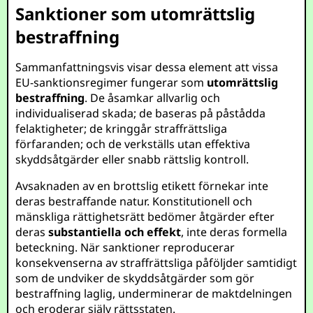
Sanktioner som utomrättslig
bestraffning
Sammanfattningsvis visar dessa element att vissa
EU-sanktionsregimer fungerar som
utomrättslig
bestraffning
. De åsamkar allvarlig och
individualiserad skada; de baseras på påstådda
felaktigheter; de kringgår straffrättsliga
förfaranden; och de verkställs utan effektiva
skyddsåtgärder eller snabb rättslig kontroll.
Avsaknaden av en brottslig etikett förnekar inte
deras bestraffande natur. Konstitutionell och
mänskliga rättighetsrätt bedömer åtgärder efter
deras
substantiella och effekt
, inte deras formella
beteckning. När sanktioner reproducerar
konsekvenserna av straffrättsliga påföljder samtidigt
som de undviker de skyddsåtgärder som gör
bestraffning laglig, underminerar de maktdelningen
och eroderar själv rättsstaten.