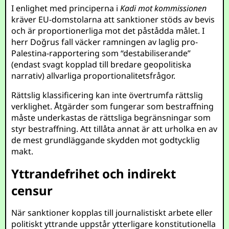
I enlighet med principerna i
Kadi mot kommissionen
kräver EU-domstolarna att sanktioner stöds av bevis
och är proportionerliga mot det påstådda målet. I
herr Doğrus fall väcker ramningen av laglig pro-
Palestina-rapportering som “destabiliserande”
(endast svagt kopplad till bredare geopolitiska
narrativ) allvarliga proportionalitetsfrågor.
Rättslig klassificering kan inte övertrumfa rättslig
verklighet. Åtgärder som fungerar som bestraffning
måste underkastas de rättsliga begränsningar som
styr bestraffning. Att tillåta annat är att urholka en av
de mest grundläggande skydden mot godtycklig
makt.
Yttrandefrihet och indirekt
censur
När sanktioner kopplas till journalistiskt arbete eller
politiskt yttrande uppstår ytterligare konstitutionella