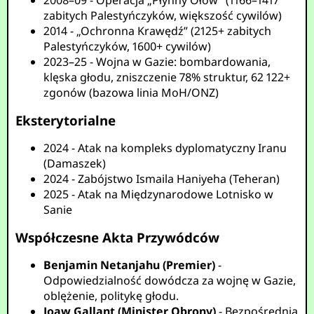
2008–09 - Operacja „Płynny Ołów” (1166–1417
zabitych Palestyńczyków, większość cywilów)
2014 - „Ochronna Krawędź” (2125+ zabitych
Palestyńczyków, 1600+ cywilów)
2023–25 - Wojna w Gazie: bombardowania,
klęska głodu, zniszczenie 78% struktur, 62 122+
zgonów (bazowa linia MoH/ONZ)
Eksterytorialne
2024 - Atak na kompleks dyplomatyczny Iranu
(Damaszek)
2024 - Zabójstwo Ismaila Haniyeha (Teheran)
2025 - Atak na Międzynarodowe Lotnisko w
Sanie
Współczesne Akta Przywódców
Benjamin Netanjahu (Premier)
-
Odpowiedzialność dowódcza za wojnę w Gazie,
oblężenie, politykę głodu.
Joaw Gallant (Minister Obrony)
- Bezpośrednia