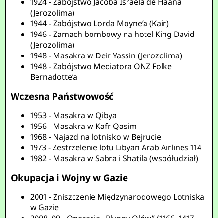
1924 - Zabójstwo Jacoba Israëla de Haana
(Jerozolima)
1944 - Zabójstwo Lorda Moyne’a (Kair)
1946 - Zamach bombowy na hotel King David
(Jerozolima)
1948 - Masakra w Deir Yassin (Jerozolima)
1948 - Zabójstwo Mediatora ONZ Folke
Bernadotte’a
Wczesna Państwowość
1953 - Masakra w Qibya
1956 - Masakra w Kafr Qasim
1968 - Najazd na lotnisko w Bejrucie
1973 - Zestrzelenie lotu Libyan Arab Airlines 114
1982 - Masakra w Sabra i Shatila (współudział)
Okupacja i Wojny w Gazie
2001 - Zniszczenie Międzynarodowego Lotniska
w Gazie