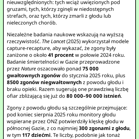
nieuwzględnionych: tych wciąż uwięzionych pod
gruzami, tych, którzy zginęli w niedostępnych
strefach, oraz tych, którzy zmarli z głodu lub
nieleczonych chorób.
Niezależne badania naukowe wskazują na wyższą
rzeczywistość.
The Lancet
(2025) wykorzystał modele
capture-recapture, aby wykazać, że zgony były
zaniżone o około
41 procent
w połowie 2024 roku.
Badanie śmiertelności w Gazie przeprowadzone
przez
Nature
oszacowało ponad
75 000
gwałtownych zgonów
do stycznia 2025 roku, plus
8500 zgonów niegwałtownych
z powodu głodu i
braku opieki. Razem sugerują one prawdziwą liczbę
ofiar zbliżającą się już do
80 000–90 000 istnień
.
Zgony z powodu głodu są szczególnie przejmujące:
pod koniec sierpnia 2025 roku monitory głodu
wspierane przez ONZ potwierdziły klęskę głodu w
północnej Gazie, z co najmniej
300 zgonami z głodu
,
w tym
117 dziećmi
. Te liczby, podobnie jak tonaż