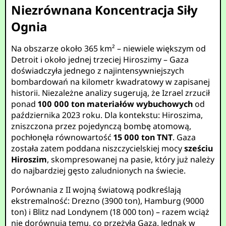
Niezrównana Koncentracja Siły
Ognia
Na obszarze około 365 km² – niewiele większym od
Detroit i około jednej trzeciej Hiroszimy – Gaza
doświadczyła jednego z najintensywniejszych
bombardowań na kilometr kwadratowy w zapisanej
historii. Niezależne analizy sugerują, że Izrael zrzucił
ponad
100 000 ton materiałów wybuchowych
od
października 2023 roku. Dla kontekstu: Hiroszima,
zniszczona przez pojedynczą bombę atomową,
pochłonęła równowartość
15 000 ton TNT
. Gaza
została zatem poddana niszczycielskiej mocy
sześciu
Hiroszim
, skompresowanej na pasie, który już należy
do najbardziej gęsto zaludnionych na świecie.
Porównania z II wojną światową podkreślają
ekstremalność: Drezno (3900 ton), Hamburg (9000
ton) i Blitz nad Londynem (18 000 ton) – razem wciąż
nie dorównują temu, co przeżyła Gaza. Jednak w