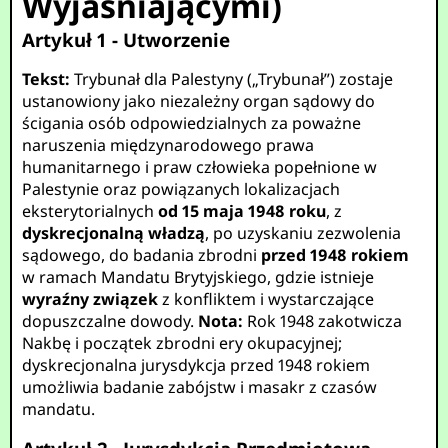
Wyjaśniającymi)
Artykuł 1 - Utworzenie
Tekst:
Trybunał dla Palestyny („Trybunał”) zostaje
ustanowiony jako niezależny organ sądowy do
ścigania osób odpowiedzialnych za poważne
naruszenia międzynarodowego prawa
humanitarnego i praw człowieka popełnione w
Palestynie oraz powiązanych lokalizacjach
eksterytorialnych
od 15 maja 1948 roku
, z
dyskrecjonalną władzą
, po uzyskaniu zezwolenia
sądowego, do badania zbrodni
przed 1948 rokiem
w ramach Mandatu Brytyjskiego, gdzie istnieje
wyraźny związek
z konfliktem i wystarczające
dopuszczalne dowody.
Nota:
Rok 1948 zakotwicza
Nakbę i początek zbrodni ery okupacyjnej;
dyskrecjonalna jurysdykcja przed 1948 rokiem
umożliwia badanie zabójstw i masakr z czasów
mandatu.