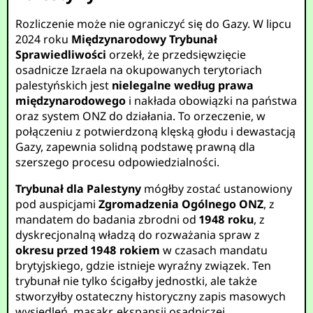
Rozliczenie może nie ograniczyć się do Gazy. W lipcu
2024 roku
Międzynarodowy Trybunał
Sprawiedliwości
orzekł, że przedsięwzięcie
osadnicze Izraela na okupowanych terytoriach
palestyńskich jest
nielegalne według prawa
międzynarodowego
i nakłada obowiązki na państwa
oraz system ONZ do działania. To orzeczenie, w
połączeniu z potwierdzoną klęską głodu i dewastacją
Gazy, zapewnia solidną podstawę prawną dla
szerszego procesu odpowiedzialności.
Trybunał dla Palestyny
mógłby zostać ustanowiony
pod auspicjami
Zgromadzenia Ogólnego ONZ
, z
mandatem do badania zbrodni od
1948 roku
, z
dyskrecjonalną władzą do rozważania spraw z
okresu przed 1948 rokiem
w czasach mandatu
brytyjskiego, gdzie istnieje wyraźny związek. Ten
trybunał nie tylko ścigałby jednostki, ale także
stworzyłby ostateczny historyczny zapis masowych
wysiedleń, masakr, ekspansji osadniczej,