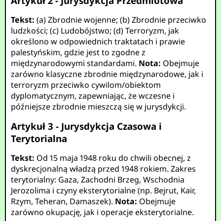
Artykuł 2 - Jurysdykcja Przedmiotowa
Tekst:
(a) Zbrodnie wojenne; (b) Zbrodnie przeciwko
ludzkości; (c) Ludobójstwo; (d) Terroryzm, jak
określono w odpowiednich traktatach i prawie
palestyńskim, gdzie jest to zgodne z
międzynarodowymi standardami.
Nota:
Obejmuje
zarówno klasyczne zbrodnie międzynarodowe, jak i
terroryzm przeciwko cywilom/obiektom
dyplomatycznym, zapewniając, że wczesne i
późniejsze zbrodnie mieszczą się w jurysdykcji.
Artykuł 3 - Jurysdykcja Czasowa i
Terytorialna
Tekst:
Od 15 maja 1948 roku do chwili obecnej, z
dyskrecjonalną władzą przed 1948 rokiem. Zakres
terytorialny: Gaza, Zachodni Brzeg, Wschodnia
Jerozolima i czyny eksterytorialne (np. Bejrut, Kair,
Rzym, Teheran, Damaszek).
Nota:
Obejmuje
zarówno okupację, jak i operacje eksterytorialne.