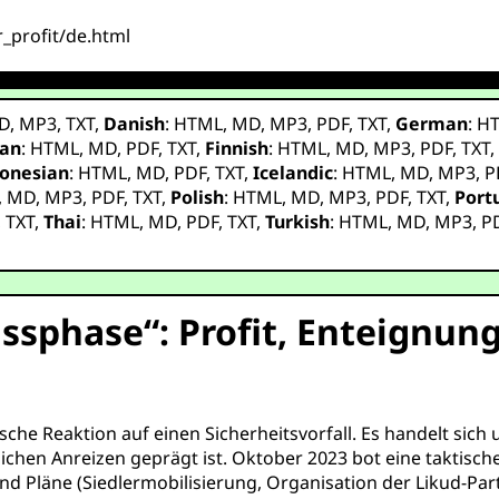
r_profit/de.html
D
,
MP3
,
TXT
,
Danish
:
HTML
,
MD
,
MP3
,
PDF
,
TXT
,
German
:
H
ian
:
HTML
,
MD
,
PDF
,
TXT
,
Finnish
:
HTML
,
MD
,
MP3
,
PDF
,
TXT
onesian
:
HTML
,
MD
,
PDF
,
TXT
,
Icelandic
:
HTML
,
MD
,
MP3
,
P
,
MD
,
MP3
,
PDF
,
TXT
,
Polish
:
HTML
,
MD
,
MP3
,
PDF
,
TXT
,
Port
,
TXT
,
Thai
:
HTML
,
MD
,
PDF
,
TXT
,
Turkish
:
HTML
,
MD
,
MP3
,
P
ssphase“: Profit, Enteignung
sche Reaktion auf einen Sicherheitsvorfall. Es handelt sich 
lichen Anreizen geprägt ist. Oktober 2023 bot eine taktisch
nd Pläne (Siedlermobilisierung, Organisation der Likud-Par