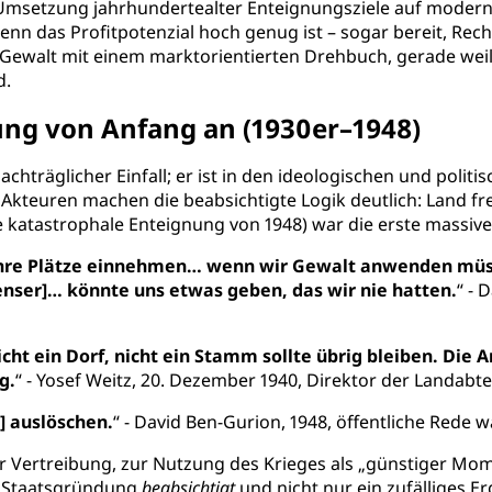
 Umsetzung jahrhundertealter Enteignungsziele auf moderne 
nn das Profitpotenzial hoch genug ist – sogar bereit, Rech
ewalt mit einem marktorientierten Drehbuch, gerade weil
d.
ung von Anfang an (1930er–1948)
nachträglicher Einfall; er ist in den ideologischen und poli
kteuren machen die beabsichtigte Logik deutlich: Land f
e katastrophale Enteignung von 1948) war die erste massiv
 ihre Plätze einnehmen… wenn wir Gewalt anwenden müs
nser]… könnte uns etwas geben, das wir nie hatten.
“ - 
Nicht ein Dorf, nicht ein Stamm sollte übrig bleiben. Di
g.
“ - Yosef Weitz, 20. Dezember 1940, Direktor der Landabt
] auslöschen.
“ - David Ben-Gurion, 1948, öffentliche Rede
zur Vertreibung, zur Nutzung des Krieges als „günstiger M
r Staatsgründung
beabsichtigt
und nicht nur ein zufälliges 