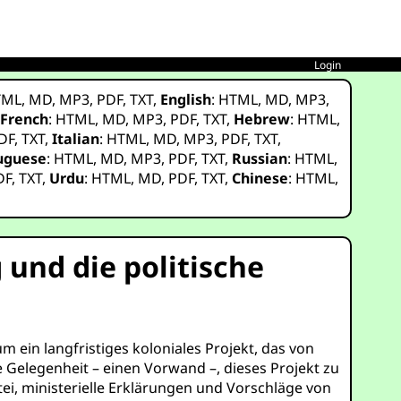
Login
TML
,
MD
,
MP3
,
PDF
,
TXT
,
English
:
HTML
,
MD
,
MP3
,
,
French
:
HTML
,
MD
,
MP3
,
PDF
,
TXT
,
Hebrew
:
HTML
,
DF
,
TXT
,
Italian
:
HTML
,
MD
,
MP3
,
PDF
,
TXT
,
uguese
:
HTML
,
MD
,
MP3
,
PDF
,
TXT
,
Russian
:
HTML
,
DF
,
TXT
,
Urdu
:
HTML
,
MD
,
PDF
,
TXT
,
Chinese
:
HTML
,
 und die politische
um ein langfristiges koloniales Projekt, das von
e Gelegenheit – einen Vorwand –, dieses Projekt zu
tei, ministerielle Erklärungen und Vorschläge von