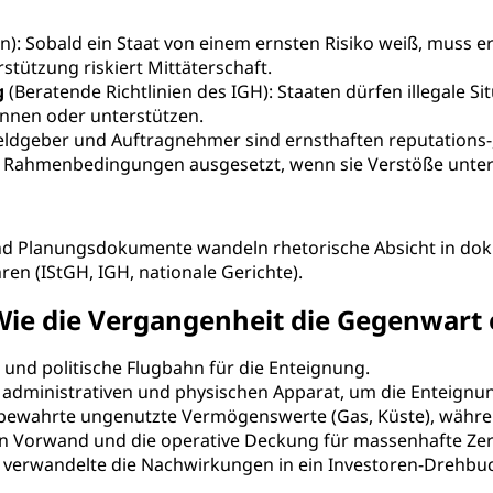
): Sobald ein Staat von einem ernsten Risiko weiß, muss
stützung riskiert Mittäterschaft.
g
(Beratende Richtlinien des IGH): Staaten dürfen illegale 
nnen oder unterstützen.
eldgeber und Auftragnehmer sind ernsthaften reputations-,
en Rahmenbedingungen ausgesetzt, wenn sie Verstöße unter
 und Planungsdokumente wandeln rhetorische Absicht in do
ren (IStGH, IGH, nationale Gerichte).
ie die Vergangenheit die Gegenwart 
 und politische Flugbahn für die Enteignung.
administrativen und physischen Apparat, um die Enteignu
bewahrte ungenutzte Vermögenswerte (Gas, Küste), währen
en Vorwand und die operative Deckung für massenhafte Ze
verwandelte die Nachwirkungen in ein Investoren-Drehbuch