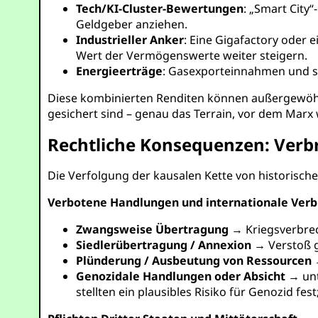
Tech/KI-Cluster-Bewertungen
: „Smart City
Geldgeber anziehen.
Industrieller Anker
: Eine Gigafactory oder e
Wert der Vermögenswerte weiter steigern.
Energieerträge
: Gasexporteinnahmen und st
Diese kombinierten Renditen können außergewöhnlic
gesichert sind – genau das Terrain, vor dem Marx
Rechtliche Konsequenzen: Verbr
Die Verfolgung der kausalen Kette von historische
Verbotene Handlungen und internationale Ver
Zwangsweise Übertragung
→ Kriegsverbrec
Siedlerübertragung / Annexion
→ Verstoß g
Plünderung / Ausbeutung von Ressourcen
→
Genozidale Handlungen oder Absicht
→ unt
stellten ein plausibles Risiko für Genozid f