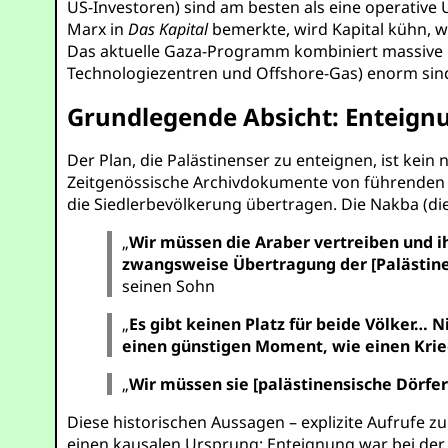
US-Investoren) sind am besten als eine operative
Marx in
Das Kapital
bemerkte, wird Kapital kühn, we
Das aktuelle Gaza-Programm kombiniert massive G
Technologiezentren und Offshore-Gas) enorm sin
Grundlegende Absicht: Enteign
Der Plan, die Palästinenser zu enteignen, ist kein 
Zeitgenössische Archivdokumente von führenden A
die Siedlerbevölkerung übertragen. Die Nakba (di
„
Wir müssen die Araber vertreiben und
zwangsweise Übertragung der [Palästine
seinen Sohn
„
Es gibt keinen Platz für beide Völker… 
einen günstigen Moment, wie einen Krie
„
Wir müssen sie [palästinensische Dörfer
Diese historischen Aussagen – explizite Aufrufe 
einen kausalen Ursprung: Enteignung war bei de