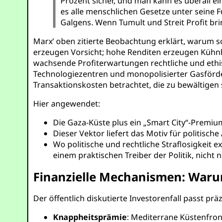
Prozent sicher, und man kann es überall ein
es alle menschlichen Gesetze unter seine Fü
Galgens. Wenn Tumult und Streit Profit bri
Marx’ oben zitierte Beobachtung erklärt, warum sol
erzeugen Vorsicht; hohe Renditen erzeugen Kühnhei
wachsende Profiterwartungen rechtliche und et
Technologiezentren und monopolisierter Gasförder
Transaktionskosten betrachtet, die zu bewältigen s
Hier angewendet:
Die Gaza-Küste plus ein „Smart City“-Premium
Dieser Vektor liefert das Motiv für politisc
Wo politische und rechtliche Straflosigkeit e
einem praktischen Treiber der Politik, nicht
Finanzielle Mechanismen: Waru
Der öffentlich diskutierte Investorenfall passt präz
Knappheitsprämie
: Mediterrane Küstenfron