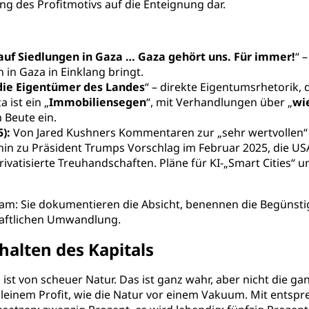
rung des Profitmotivs auf die Enteignung dar.
auf Siedlungen in Gaza … Gaza gehört uns. Für immer!
“ 
in Gaza in Einklang bringt.
 die Eigentümer des Landes
“ – direkte Eigentumsrhetorik, 
 ist ein „
Immobiliensegen
“, mit Verhandlungen über „
wi
 Beute ein.
):
Von Jared Kushners Kommentaren zur „sehr wertvollen“ K
hin zu Präsident Trumps Vorschlag im Februar 2025, die US
ivatisierte Treuhandschaften. Pläne für KI-„Smart Cities“ u
sam: Sie dokumentieren die Absicht, benennen die Begünsti
haftlichen Umwandlung.
alten des Kapitals
d ist von scheuer Natur. Das ist ganz wahr, aber nicht die g
kleinem Profit, wie die Natur vor einem Vakuum. Mit entspr