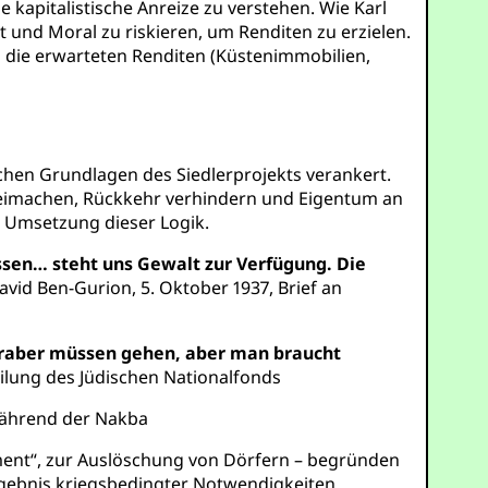
kapitalistische Anreize zu verstehen. Wie Karl
t und Moral zu riskieren, um Renditen zu erzielen.
 die erwarteten Renditen (Küstenimmobilien,
tischen Grundlagen des Siedlerprojekts verankert.
reimachen, Rückkehr verhindern und Eigentum an
e Umsetzung dieser Logik.
sen… steht uns Gewalt zur Verfügung. Die
David Ben-Gurion, 5. Oktober 1937, Brief an
e Araber müssen gehen, aber man braucht
eilung des Jüdischen Nationalfonds
 während der Nakba
oment“, zur Auslöschung von Dörfern – begründen
Ergebnis kriegsbedingter Notwendigkeiten.