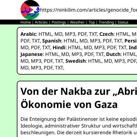
https://ninkilim.com/articles/genocide_fo
Home
|
Articles
|
Postings
|
Weather
|
Top
|
Trending
|
Status
Arabic
:
HTML
,
MD
,
MP3
,
PDF
,
TXT
,
Czech
:
HTML
,
M
PDF
,
TXT
,
Spanish
:
HTML
,
MD
,
MP3
,
PDF
,
TXT
,
Pers
MD
,
PDF
,
TXT
,
Hindi
:
HTML
,
MD
,
MP3
,
PDF
,
TXT
,
Ind
Japanese
:
HTML
,
MD
,
MP3
,
PDF
,
TXT
,
Dutch
:
HTML
MD
,
MP3
,
PDF
,
TXT
,
Swedish
:
HTML
,
MD
,
MP3
,
PDF
MD
,
MP3
,
PDF
,
TXT
,
Von der Nakba zur „Abri
Ökonomie von Gaza
Die Enteignung der Palästinenser ist keine episodi
Ideologie, administrativer Struktur und wirtschaft
beschleunigen. Die derzeit kursierende Rhetorik u