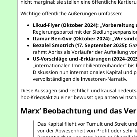
nicht marginal; sie stellen eine öffentliche Kartie
Wichtige öffentliche Äußerungen umfassen:
Likud-Flyer (Oktober 2024):
„
Vorbereitung 
Regierungspartei mit der Siedlungsexpansion 
Itamar Ben-Gvir (Oktober 2024):
„
Wir sind
Bezalel Smotrich (17. September 2025):
Gaza
rahmt Abriss als Vorläufer der Aufteilung von
US-Vorschläge und -Erklärungen (2024–2025
„internationalen Immobilientreuhänder“ bis 
Diskussion nun internationales Kapital und pr
vervollständigen die Investoren-Narrativ.
Diese Aussagen sind rechtlich und kausal bedeut
hoc-Kriegsakt zu einer bewusst geplanten wirtsc
Marx’ Beobachtung und das Verh
Das Kapital flieht vor Tumult und Streit un
vor der Abwesenheit von Profit oder sehr 