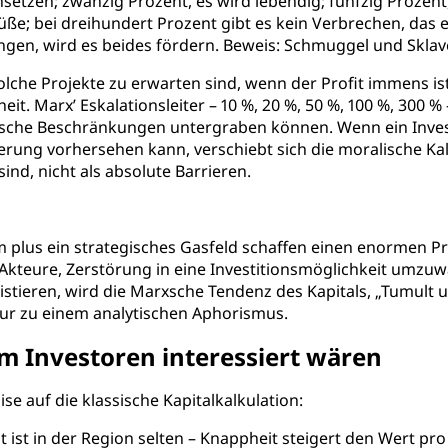
setzen; zwanzig Prozent, es wird lebendig; fünfzig Prozent,
ße; bei dreihundert Prozent gibt es kein Verbrechen, das es 
ngen, wird es beides fördern. Beweis: Schmuggel und Sklave
che Projekte zu erwarten sind, wenn der Profit immens ist. 
t. Marx’ Eskalationsleiter – 10 %, 20 %, 50 %, 100 %, 300 %
hische Beschränkungen untergraben können. Wenn ein Inv
ung vorhersehen kann, verschiebt sich die moralische Kalk
ind, nicht als absolute Barrieren.
 plus ein strategisches Gasfeld schaffen einen enormen Pro
he Akteure, Zerstörung in eine Investitionsmöglichkeit umzu
xistieren, wird die Marxsche Tendenz des Kapitals, „Tumult un
 nur zu einem analytischen Aphorismus.
m Investoren interessiert wären
ise auf die klassische Kapitalkalkulation:
t ist in der Region selten – Knappheit steigert den Wert pr