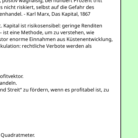
 positiv waghalsig; bei hundert Prozent tritt
nicht riskiert, selbst auf die Gefahr des
nhandel. - Karl Marx, Das Kapital, 1867
Kapital ist risikosensibel: geringe Renditen
 – ist eine Methode, um zu verstehen, wie
estor enorme Einnahmen aus Küstenentwicklung,
ulation: rechtliche Verbote werden als
fitvektor.
wandeln.
d Streit“ zu fördern, wenn es profitabel ist, zu
o Quadratmeter.