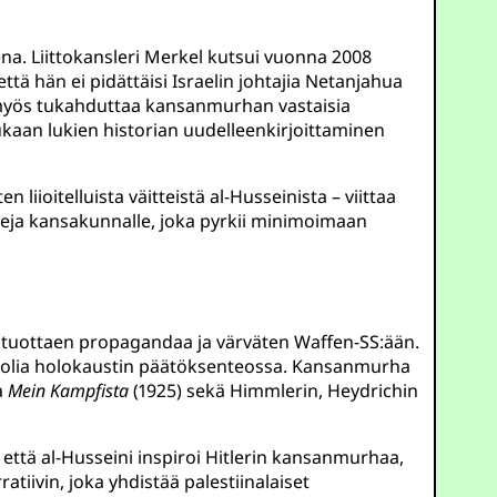
tena. Liittokansleri Merkel kutsui vuonna 2008
että hän ei pidättäisi Israelin johtajia Netanjahua
sa myös tukahduttaa kansanmurhan vastaisia
 mukaan lukien historian uudelleenkirjoittaminen
liioitelluista väitteistä al-Husseinista – viittaa
ukkeja kansakunnalle, joka pyrkii minimoimaan
en tuottaen propagandaa ja värväten Waffen-SS:ään.
ut roolia holokaustin päätöksenteossa. Kansanmurha
a
Mein Kampfista
(1925) sekä Himmlerin, Heydrichin
i, että al-Husseini inspiroi Hitlerin kansanmurhaa,
iivin, joka yhdistää palestiinalaiset