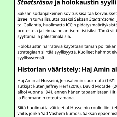
Staatsräson
ja holokaustin syylli
Saksan sodanjälkeinen sovitus sisältää korvaukset j
Israelin turvallisuutta osaksi Saksan
Staatsräsonia
,
tai Gallantia, huolimatta ICC:n pidätysmääräyksis
protesteja ja leimaa ne antisemitistisiksi. Tämä vi
syyttämällä palestiinalaisia.
Holokaustin narratiivia käytetään tämän politiikan o
strategiaan siirtää syyllisyyttä. Kuolleet hahmot e
syyllisyytensä.
Historian vääristely: Haj Amin 
Haj Amin al-Husseini, Jerusalemin suurmufti (1921
Tutkijat kuten Jeffrey Herf (2016), David Motadel (
alkoi vuonna 1941, ennen hänen tapaamistaan Hitle
ja Eichmannin toteuttamana.
Siitä huolimatta väitteet al-Husseinin roolin liioit
väite, jonka Yad Vashem kumosi. Saksan epäonnistu