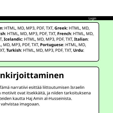
Login
n
:
HTML
,
MD
,
MP3
,
PDF
,
TXT
,
Greek
:
HTML
,
MD
,
ish
:
HTML
,
MD
,
MP3
,
PDF
,
TXT
,
French
:
HTML
,
MD
,
T
,
Icelandic
:
HTML
,
MD
,
MP3
,
PDF
,
TXT
,
Italian
:
L
,
MD
,
MP3
,
PDF
,
TXT
,
Portuguese
:
HTML
,
MD
,
XT
,
Turkish
:
HTML
,
MD
,
MP3
,
PDF
,
TXT
,
Urdu
:
enkirjoittaminen
Tämä narratiivi esittää liittoutumisen Israelin
tiivit ovat itsekkäitä, ja niiden tarkoituksena
äitteiden kautta Haj Amin al-Husseinista.
n vahvistaa imagoaan.