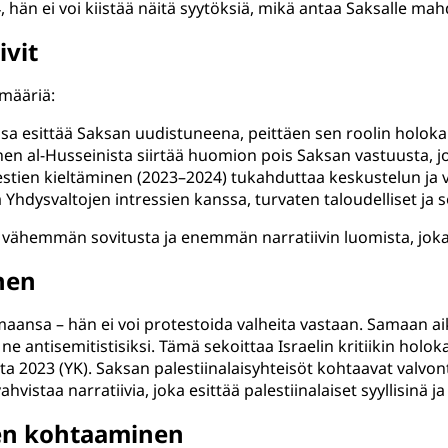
, hän ei voi kiistää näitä syytöksiä, mikä antaa Saksalle mah
ivit
ämääriä:
ssa esittää Saksan uudistuneena, peittäen sen roolin holoka
nen al-Husseinista siirtää huomion pois Saksan vastuusta, 
testien kieltäminen (2023–2024) tukahduttaa keskustelun ja
 Yhdysvaltojen intressien kanssa, turvaten taloudelliset ja sot
n vähemmän sovitusta ja enemmän narratiivin luomista, joka 
nen
ansa – hän ei voi protestoida valheita vastaan. Samaan ai
e antisemitistisiksi. Tämä sekoittaa Israelin kritiikin hol
ta 2023 (YK). Saksan palestiinalaisyhteisöt kohtaavat valvont
staa narratiivia, joka esittää palestiinalaiset syyllisinä ja
den kohtaaminen