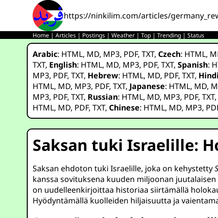
https://ninkilim.com/articles/germany_rew
Home
|
Articles
|
Postings
|
Weather
|
Top
|
Trending
|
Status
Arabic
:
HTML
,
MD
,
MP3
,
PDF
,
TXT
,
Czech
:
HTML
,
M
TXT
,
English
:
HTML
,
MD
,
MP3
,
PDF
,
TXT
,
Spanish
:
H
MP3
,
PDF
,
TXT
,
Hebrew
:
HTML
,
MD
,
PDF
,
TXT
,
Hind
HTML
,
MD
,
MP3
,
PDF
,
TXT
,
Japanese
:
HTML
,
MD
,
M
MP3
,
PDF
,
TXT
,
Russian
:
HTML
,
MD
,
MP3
,
PDF
,
TXT
HTML
,
MD
,
PDF
,
TXT
,
Chinese
:
HTML
,
MD
,
MP3
,
PD
Saksan tuki Israelille:
Saksan ehdoton tuki Israelille, joka on kehystetty
kanssa sovituksena kuuden miljoonan juutalaisen k
on uudelleenkirjoittaa historiaa siirtämällä holokaus
Hyödyntämällä kuolleiden hiljaisuutta ja vaientama