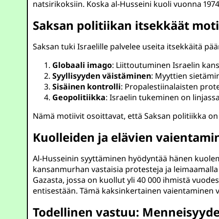
natsirikoksiin. Koska al-Husseini kuoli vuonna 1974
Saksan politiikan itsekkäät moti
Saksan tuki Israelille palvelee useita itsekkäitä pä
Globaali imago
: Liittoutuminen Israelin kan
Syyllisyyden väistäminen
: Myyttien sietämi
Sisäinen kontrolli
: Propalestiinalaisten pro
Geopolitiikka
: Israelin tukeminen on linjassa
Nämä motiivit osoittavat, että Saksan politiikka o
Kuolleiden ja elävien vaientami
Al-Husseinin syyttäminen hyödyntää hänen kuolema
kansanmurhan vastaisia protesteja ja leimaamalla n
Gazasta, jossa on kuollut yli 40 000 ihmistä vuodes
entisestään. Tämä kaksinkertainen vaientaminen vahvi
Todellinen vastuu: Menneisyy