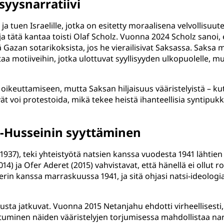
syysnarratiivi
a tuen Israelille, jotka on esitetty moraalisena velvollisuu
 ja tätä kantaa toisti Olaf Scholz. Vuonna 2024 Scholz sanoi, 
tä Gazan sotarikoksista, jos he vierailisivat Saksassa. Sak
ittaa motiiveihin, jotka ulottuvat syyllisyyden ulkopuolelle,
ikeuttamiseen, mutta Saksan hiljaisuus vääristelyistä – kuten 
ivät voi protestoida, mikä tekee heistä ihanteellisia syntip
al-Husseinin syyttäminen
–1937), teki yhteistyötä natsien kanssa vuodesta 1941 lähti
2014) ja Ofer Aderet (2015) vahvistavat, että hänellä ei oll
rin kanssa marraskuussa 1941, ja sitä ohjasi natsi-ideologi
telusta jatkuvat. Vuonna 2015 Netanjahu ehdotti virheellisest
minen näiden vääristelyjen torjumisessa mahdollistaa narrat