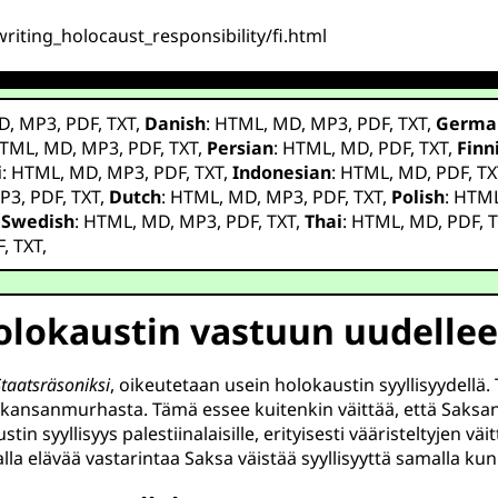
riting_holocaust_responsibility/fi.html
D
,
MP3
,
PDF
,
TXT
,
Danish
:
HTML
,
MD
,
MP3
,
PDF
,
TXT
,
Germa
TML
,
MD
,
MP3
,
PDF
,
TXT
,
Persian
:
HTML
,
MD
,
PDF
,
TXT
,
Finn
i
:
HTML
,
MD
,
MP3
,
PDF
,
TXT
,
Indonesian
:
HTML
,
MD
,
PDF
,
TX
P3
,
PDF
,
TXT
,
Dutch
:
HTML
,
MD
,
MP3
,
PDF
,
TXT
,
Polish
:
HTM
,
Swedish
:
HTML
,
MD
,
MP3
,
PDF
,
TXT
,
Thai
:
HTML
,
MD
,
PDF
,
T
F
,
TXT
,
 Holokaustin vastuun uudelle
Staatsräsoniksi
, oikeutetaan usein holokaustin syyllisyydellä. 
ansanmurhasta. Tämä essee kuitenkin väittää, että Saksan mo
tin syyllisyys palestiinalaisille, erityisesti vääristeltyjen v
lla elävää vastarintaa Saksa väistää syyllisyyttä samalla ku