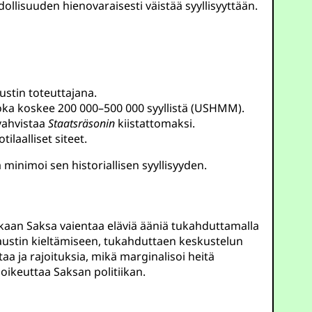
dollisuuden hienovaraisesti väistää syyllisyyttään.
ustin toteuttajana.
joka koskee 200 000–500 000 syyllistä (USHMM).
 vahvistaa
Staatsräsonin
kiistattomaksi.
ilaalliset siteet.
minimoi sen historiallisen syyllisyyden.
kaan Saksa vaientaa eläviä ääniä tukahduttamalla
okaustin kieltämiseen, tukahduttaen keskustelun
aa ja rajoituksia, mikä marginalisoi heitä
 oikeuttaa Saksan politiikan.