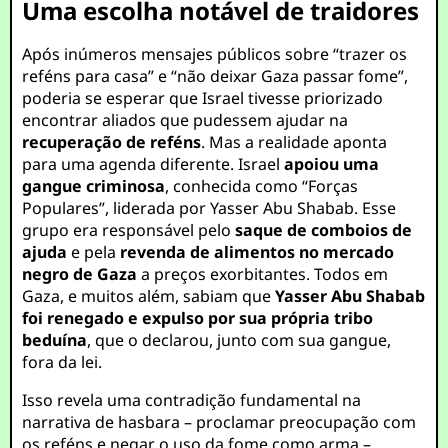
Uma escolha notável de traidores
Após inúmeros mensajes públicos sobre “trazer os
reféns para casa” e “não deixar Gaza passar fome”,
poderia se esperar que Israel tivesse priorizado
encontrar aliados que pudessem ajudar na
recuperação de reféns
. Mas a realidade aponta
para uma agenda diferente. Israel
apoiou uma
gangue criminosa
, conhecida como “Forças
Populares”, liderada por Yasser Abu Shabab. Esse
grupo era responsável pelo
saque de comboios de
ajuda
e pela
revenda de alimentos no mercado
negro de Gaza
a preços exorbitantes. Todos em
Gaza, e muitos além, sabiam que
Yasser Abu Shabab
foi renegado e expulso por sua própria tribo
beduína
, que o declarou, junto com sua gangue,
fora da lei.
Isso revela uma contradição fundamental na
narrativa de hasbara – proclamar preocupação com
os reféns e negar o uso da fome como arma –