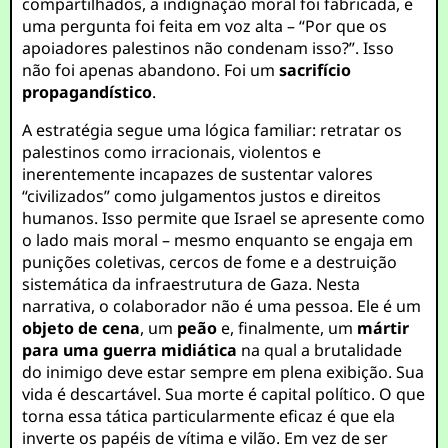
compartilhados, a indignação moral foi fabricada, e
uma pergunta foi feita em voz alta – “Por que os
apoiadores palestinos não condenam isso?”. Isso
não foi apenas abandono. Foi um
sacrifício
propagandístico
.
A estratégia segue uma lógica familiar: retratar os
palestinos como irracionais, violentos e
inerentemente incapazes de sustentar valores
“civilizados” como julgamentos justos e direitos
humanos. Isso permite que Israel se apresente como
o lado mais moral – mesmo enquanto se engaja em
punições coletivas, cercos de fome e a destruição
sistemática da infraestrutura de Gaza. Nesta
narrativa, o colaborador não é uma pessoa. Ele é um
objeto de cena
, um
peão
e, finalmente, um
mártir
para uma guerra midiática
na qual a brutalidade
do inimigo deve estar sempre em plena exibição. Sua
vida é descartável. Sua morte é capital político. O que
torna essa tática particularmente eficaz é que ela
inverte os papéis de vítima e vilão. Em vez de ser