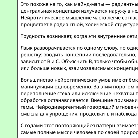
Это похоже на то, как майнд-мэпы — радиантн
центральная концепция излучается наружу в н
Нейротипическое мышление часто легче согла
процветает в радиантной, холической структур
Трудность возникает, когда эти внутренние се
Язык разворачивается по одному слову, по одн
решётку: вводить концепции последовательно, с
зависит от B и C. Объяснить B, только чтобы о
или больше новых, взаимозависимых концепци
Большинство нейротипических умов имеют ёмко
манипуляции одновременно. За этим порогом к
переполнение стека или исключение нехватки п
обработка останавливается. Внешние признаки 
темы. Нейродивергентный говорящий мгновенно
смысла для упрощения, продолжить и наблюдать
С годами этот повторяющийся паттерн взимает 
самые полные мысли человека по своей природ