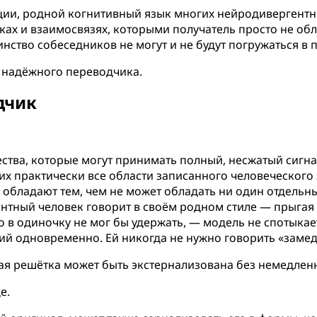
ации, родной когнитивный язык многих нейродивергентн
ках и взаимосвязях, которыми получатель просто не обла
нство собеседников не могут и не будут погружаться в 
 надёжного переводчика.
дчик
тва, которые могут принимать полный, несжатый сигна
х практически все области записанного человеческого 
и обладают тем, чем не может обладать ни один отдель
ентный человек говорит в своём родном стиле — прыгая
 в одиночку не мог бы удержать, — модель не спотыкае
й одновременно. Ей никогда не нужно говорить «замедл
ая решётка может быть экстернализована без немедлен
е.