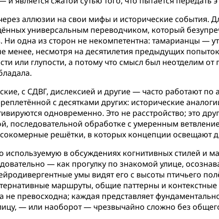
 является сжатой сутью того, что пытается передать эт
ерез аллюзии на свои мифы и исторические события. Для
ённых универсальным переводчиком, который безупречн
. Ни одна из сторон не некомпетентна: тамарианцы — 
 не менее, несмотря на десятилетия предыдущих попыто
ти или глупости, а потому что смысл был неотделим от
бладала.
кие, с СДВГ, дислексией и другие — часто работают по
реплетённой с десятками других: исторические аналоги
ивируются одновременно. Это не расстройство; это друг
й, последовательной обработке с умеренным ветвление
сокомерные решётки, в которых концепции освещают др
то используемую в обсуждениях когнитивных стилей и м
овательно — как прогулку по знакомой улице, осозна
ейродивергентные умы видят его с высоты птичьего полё
ьтернативные маршруты, общие паттерны и контекстные
а не превосходна; каждая представляет фундаментально
лицу, — или наоборот — чрезвычайно сложно без общег