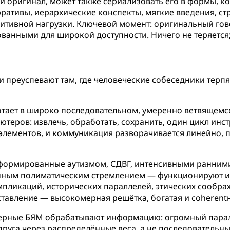
й оригинал, может также сериализовать его в формы, 
ративы, иерархические конспекты, мягкие введения, ст
итивной нагрузки. Ключевой момент: оригинальный гов
ованными для широкой доступности. Ничего не теряется;
преуспевают там, где человеческие собеседники терпя
отает в широко последовательном, умеренно ветвящемс
теров: извлечь, обработать, сохранить, один цикл инс
 элементов, и коммуникация разворачивается линейно, 
формированные аутизмом, СДВГ, интенсивными ранними
енным полиматическим стремлением — функционируют и
импликаций, исторических параллелей, этических сообр
тавление — высокомерная решётка, богатая и coherent
рмерные БЯМ обрабатывают информацию: огромный парал
руга через распределённые веса, а не последовательны