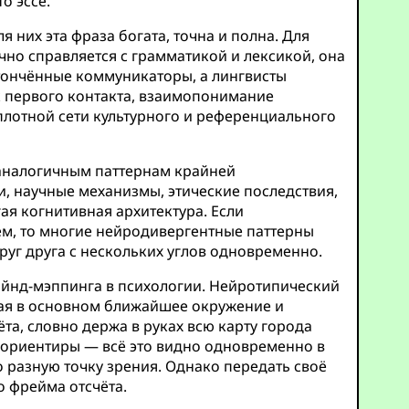
о эссе.
 них эта фраза богата, точна и полна. Для
о справляется с грамматикой и лексикой, она
утончённые коммуникаторы, а лингвисты
к первого контакта, взаимопонимание
 плотной сети культурного и референциального
 аналогичным паттернам крайней
и, научные механизмы, этические последствия,
ая когнитивная архитектура. Если
м, то многие нейродивергентные паттерны
уг друга с нескольких углов одновременно.
айнд-мэппинга в психологии. Нейротипический
вая в основном ближайшее окружение и
та, словно держа в руках всю карту города
 ориентиры — всё это видно одновременно в
 разную точку зрения. Однако передать своё
о фрейма отсчёта.