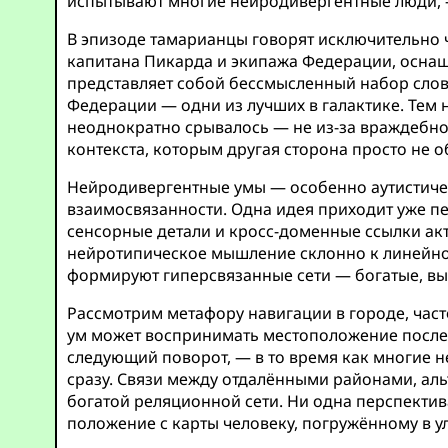
испытывают многие нейродивергентные люди, — и
В эпизоде тамарианцы говорят исключительно ч
капитана Пикарда и экипажа Федерации, оснащ
представляет собой бессмысленный набор слов
Федерации — одни из лучших в галактике. Тем
неоднократно срывалось — не из-за враждебнос
контекста, которым другая сторона просто не о
Нейродивергентные умы — особенно аутистичес
взаимосвязанности. Одна идея приходит уже пе
сенсорные детали и кросс-доменные ссылки акт
нейротипическое мышление склонно к линейно
формируют гиперсвязанные сети — богатые, вы
Рассмотрим метафору навигации в городе, час
ум может воспринимать местоположение послед
следующий поворот, — в то время как многие н
сразу. Связи между отдалёнными районами, ал
богатой реляционной сети. Ни одна перспектив
положение с карты человеку, погружённому в у