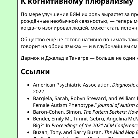
К когнитивному плюрализму
По мере улучшения БЯМ их роль вырастет за п
рождённые необычной связностью, — теперь мо
когда-то изолировал людей, может стать источ
Общество ещё не готово нативно понимать там
говорит на обоих языках — и в глубочайшем смы
Дармок и Джалад в Танагре — больше не одни 
Ссылки
American Psychiatric Association.
Diagnostic 
2022.
Bargiela, Sarah, Robyn Steward, and William
Female Autism Phenotype.”
Journal of Autism
Baron-Cohen, Simon.
The Pattern Seekers: Ho
Bender, Emily M., Timnit Gebru, Angelina Mc
Big?” In
Proceedings of the 2021 ACM Conference 
Buzan, Tony, and Barry Buzan.
The Mind Map B