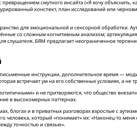
: превращением смутного инсайта («Я хочу объяснить, к
турированный конспект, план исследований или чернови
анство для эмоциональной и сенсорной обработки. Ау
ённые со сложным когнитивным анализом; артикуляция 
 слушателя. БЯМ предлагает неограниченное терпение
й
письменные инструкции, дополнительное время — моди
торая встречает ум на его собственных условиях, а не 
отипичными» и не притворяются, что общество внезапн
ие в высокомерных паттернах.
умах, блогах и в приватных разговорах взрослые с аути
 человека, который «понимает» их: «Наконец-то меня сл
между точностью и связью».