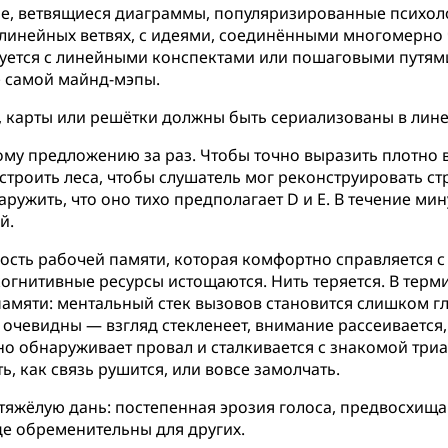
ые, ветвящиеся диаграммы, популяризированные психол
елинейных ветвях, с идеями, соединёнными многомерно 
суется с линейными конспектами или пошаговыми путям
е самой майнд-мэпы.
ти, карты или решётки должны быть сериализованы в лин
ому предложению за раз. Чтобы точно выразить плотно 
троить леса, чтобы слушатель мог реконструировать стру
бнаружить, что оно тихо предполагает D и E. В течение 
й.
сть рабочей памяти, которая комфортно справляется с
огнитивные ресурсы истощаются. Нить теряется. В тер
амяти: ментальный стек вызовов становится слишком г
очевидны — взгляд стекленеет, внимание рассеивается,
 обнаруживает провал и сталкивается с знакомой триа
, как связь рушится, или вовсе замолчать.
тяжёлую дань: постепенная эрозия голоса, предвосхищ
е обременительны для других.