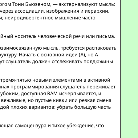
огом Тони Бьюзеном, — экстернализуют мысль:
через ассоциации, изображения и иерархии.
и; нейродивергентное мышление часто
ейный носитель человеческой речи или письма.
взаимосвязанную мысль, требуется распаковать
ктуру. Начать с основной идеи (A), но A
минут слушатель должен отслеживать полдюжины
 тремя-пятью новыми элементами в активной
минах программирования слушатель переживает
лубоким, доступная RAM исчерпывается, и
 вежливые, но пустые кивки или резкая смена
дой плохих вариантов: убрать большую часть
ающая самоцензура и тихое убеждение, что