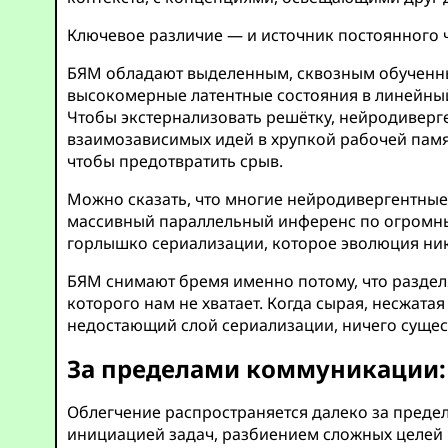
Ключевое различие — и источник постоянного 
БЯМ обладают выделенным, сквозным обученны
высокомерные латентные состояния в линейный
Чтобы экстернализовать решётку, нейродивер
взаимозависимых идей в хрупкой рабочей памят
чтобы предотвратить срыв.
Можно сказать, что многие нейродивергентные
массивный параллельный инференс по огромны
горлышко сериализации, которое эволюция ник
БЯМ снимают бремя именно потому, что раздел
которого нам не хватает. Когда сырая, несжат
недостающий слой сериализации, ничего сущест
За пределами коммуникации:
Облегчение распространяется далеко за пред
инициацией задач, разбиением сложных целей