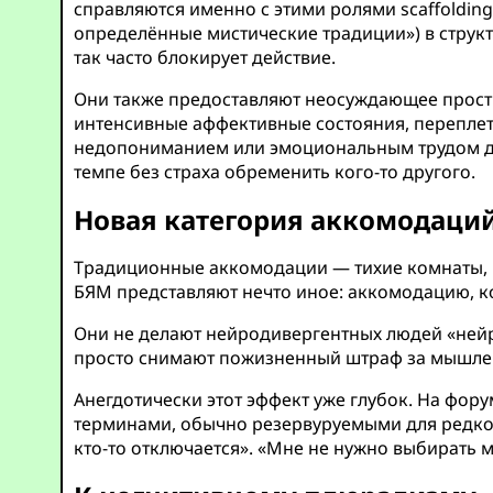
справляются именно с этими ролями scaffolding
определённые мистические традиции») в струк
так часто блокирует действие.
Они также предоставляют неосуждающее простр
интенсивные аффективные состояния, переплет
недопониманием или эмоциональным трудом для
темпе без страха обременить кого-то другого.
Новая категория аккомодаци
Традиционные аккомодации — тихие комнаты, 
БЯМ представляют нечто иное: аккомодацию, ко
Они не делают нейродивергентных людей «нейр
просто снимают пожизненный штраф за мышлен
Анегдотически этот эффект уже глубок. На фор
терминами, обычно резервуруемыми для редкого
кто-то отключается». «Мне не нужно выбирать 