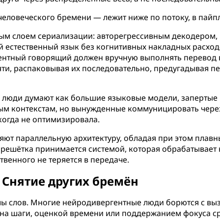
человеческого бремени — лежит ниже по потоку, в пайп
м слоем сериализации: авторегрессивным декодером, 
 естественный язык без когнитивных накладных расход
гентный говорящий должен вручную выполнять перевод 
и, распаковывая их последовательно, предугадывая пер
 люди думают как большие языковые модели, запертые 
м контекстам, но вынужденные коммуницировать через
огда не оптимизировала.
яют параллельную архитектуру, обладая при этом плав
ая решётка принимается системой, которая обрабатывает
венного не теряется в передаче.
 Снятие других бремён
елы слов. Многие нейродивергентные люди борются с в
 на шаги, оценкой времени или поддержанием фокуса с