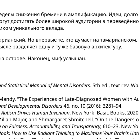
ределы снижения бремени в амплификацию. Идеи, долго 
гут достигать более широкой аудитории в переведённо
ником уникального вклада.
арианский. Но впервые те, кто думает на тамарианском
сле разделяет одну и ту же базовую архитектуру.
на острове. Наконец, миф услышан.
and Statistical Manual of Mental Disorders
. 5th ed., text rev. 
 Mandy. “The Experiences of Late-Diagnosed Women with Au
 and Developmental Disorders
46, no. 10 (2016): 3281–94.
w Autism Drives Human Invention
. New York: Basic Books, 2020
Millan-Major, and Shmargaret Shmitchell. “On the Dangers 
on Fairness, Accountability, and Transparency
, 610–23. New Yo
ook: How to Use Radiant Thinking to Maximize Your Brain’s Unt