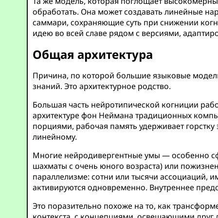
Та же модель, которая поглощает высокомерны
обработать. Она может создавать линейные нар
саммари, сохраняющие суть при снижении когн
идею во всей славе рядом с версиями, адаптир
Общая архитектура
Причина, по которой большие языковые модели 
знаний. Это архитектурное родство.
Большая часть нейротипической когниции раб
архитектуре фон Неймана традиционных компью
порциями, рабочая память удерживает горстку
линейному.
Многие нейродивергентные умы — особенно с
шахматы с очень юного возраста) или пожизн
параллелизме: сотни или тысячи ассоциаций, 
активируются одновременно. Внутреннее предс
Это поразительно похоже на то, как трансфо
контекста, с концепциями, освещающими друг д