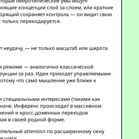
которые нейротипические умы
могут
роящие концепции слой за слоем, или краткие
орящий сохраняет контроль — он видит свою
 только перекодируется.
т неудачу, — не только масштаб или широта
я режиме — аналогично классической
трукции за раз. Идеи приходят управляемыми
потому что само мышление уже ближе к
 специальными интересами (такими как
наче. Инференс происходит в массивном
ажений и кросс-доменных переходов
ная в своей родной форме.
лельный attention по расширенному окну
е шаги.