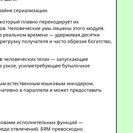
лайне сериализации.
который плавно перекодирует их
ов. Человеческие умы лишены этого модуля.
в реальном времени — удерживая десятки
егрузку получателя и часто обрезая богатство,
в человеческих телах — запускающие
 узкое, усилиетребующее бутылочное
ным естественным-языковым энкодером,
 нативно в параллели и может предоставить
ызовами исполнительных функций —
реди отвлечений. БЯМ превосходно