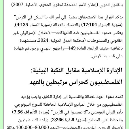
بالقانون الدولي (إعلان الأمم المتحدة لحقوق الشعوب الأصلية، 2007).
يؤكد القرآن هذا الاستحقاق، مشيرًا إلى أمر الله بـ”السكن في الأرض”
(
سورة الإسراء 17:104
) والتمسك بالعدالة (
سورة النساء 4:135
).
يعكس صمود الفلسطينيين ضد الانتهاكات—الاحتلال الإسرائيلي غير
القانوني والمستوطنات (محكمة العدل الدولية، 2024، مستشهدة
باتفاقية جنيف الرابعة، المادة 49)—واجبهم العهدي، وجودهم شهادة
على قدسية الأرض.
الإدارة الإسلامية مقابل النكبة البيئية:
الفلسطينيون كحراس مرتبطين بالعهد
تمتد دعوة العهد للعدالة والقدسية إلى إدارة الخلق، واجب يؤديه
الفلسطينيون من خلال المبادئ الإسلامية الحافظة للتنوع البيولوجي.
يأمر القرآن المؤمنين بـ”لا تفسدوا في الأرض” (
سورة الأعراف 7:56
)
والحفاظ على الحدائق (
سورة البقرة 2:266
). زراعة الفلسطينيين
لأشجار الزيتون، الخروب، والحمضيات—تدعم 80,000–100,000 عائلة