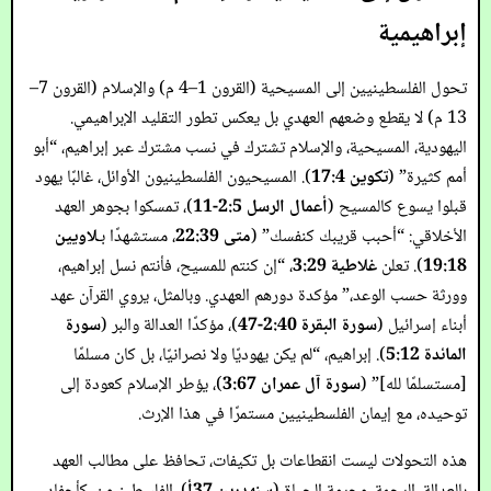
إبراهيمية
تحول الفلسطينيين إلى المسيحية (القرون 1–4 م) والإسلام (القرون 7–
13 م) لا يقطع وضعهم العهدي بل يعكس تطور التقليد الإبراهيمي.
اليهودية، المسيحية، والإسلام تشترك في نسب مشترك عبر إبراهيم، “أبو
أمم كثيرة” (
تكوين 17:4
). المسيحيون الفلسطينيون الأوائل، غالبًا يهود
قبلوا يسوع كالمسيح (
أعمال الرسل 2:5-11
)، تمسكوا بجوهر العهد
الأخلاقي: “أحبب قريبك كنفسك” (
متى 22:39
، مستشهدًا بـ
لاويين
19:18
). تعلن
غلاطية 3:29
، “إن كنتم للمسيح، فأنتم نسل إبراهيم،
وورثة حسب الوعد،” مؤكدة دورهم العهدي. وبالمثل، يروي القرآن عهد
أبناء إسرائيل (
سورة البقرة 2:40-47
)، مؤكدًا العدالة والبر (
سورة
المائدة 5:12
). إبراهيم، “لم يكن يهوديًا ولا نصرانيًا، بل كان مسلمًا
[مستسلمًا لله]” (
سورة آل عمران 3:67
)، يؤطر الإسلام كعودة إلى
توحيده، مع إيمان الفلسطينيين مستمرًا في هذا الإرث.
هذه التحولات ليست انقطاعات بل تكيفات، تحافظ على مطالب العهد