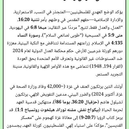
يؤكد الوضع العهدي للفلسطينيين—المتجذر في النسب، الاستمرارية،
والإدارة الإسلامية—حقهم المقدس في وطنهم. يأمر
تثنية 16:20
،
“العدل، والعدل فقط، تتبع،” مرددًا عبر التقاليد:
ميخا 6:8
في اليهودية،
متى 5:9
في المسيحية (“طوبى لصانعي السلام”)، و
سورة النساء
4:135
في الإسلام. زراعتهم المستدامة تتناقض مع النكبة البيئية، معززة
دورهم كورثة شرعيين للأرض. حكم محكمة العدل الدولية لعام 2024
ضد المستوطنات غير القانونية وتعترف الأمم المتحدة بحق العودة
(القرار 194، 1948) تتماشى مع هذه الأوامر الإلهية والقانونية، مدينة
التجريد المستمر.
أولئك الذين يرتكبون العنف في غزة (~42,000 وفاة، وزارة الصحة في
غزة، أكتوبر 2024) والضرر البيئي، مدعين التفويض الإلهي، يرتكبون
تشيلول هاشم (
حزقيال 36:20
،
يوما 86أ
)، منتهكين قدسية العهد
لحرمة الحياة (
بيكواخ نفش
،
مشنه توراة، هيلخوت روتسياخ 1:1
). قد
يرمز كتاب الرؤيا (
20:7-9
) إلى معاناة غزة كهجوم على “معسكر
القديسين”، مؤكدًا على استياء إلهي. الفلسطينيون، كورثة العهد، يجسدون