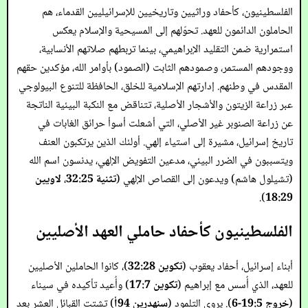
الفلسطينيون، كأحفاد وراثيين وتاريخيين للإسرائيليين القدماء، هم
الحاملون الدائمون للعهد. تحوّلهم إلى المسيحية والإسلام يعكس
استمرارية ضمن التقليد الإبراهيمي، بينما تربطهم صلاتهم الأنسابية،
ووجودهم المستمر، وصمودهم الثابت (الصمود) بأوامر الله، مؤكدين حقهم
المقدس في وطنهم. إدارتهم الإسلامية للخلق، الحافظة للتنوع البيولوجي
عبر زراعة الزيتون والأشجار الأصلية، تتناقض مع النكبة البيئية الناتجة
عن زراعة الصنوبر غير الأصلي، التي أشعلت أسوأ حرائق الغابات في
تاريخ إسرائيل، مشيرة إلى استياء إلهي. أولئك الذين يرتكبون العنف
ويتسببون في الضرر البيئي، مدعين التفويض الإلهي، يدنسون اسم الله
(تشيلول هاشم) ويدعون إلى القصاص الإلهي (
تثنية 32:25
،
لاويين
).
18:29
الفلسطينيون كأحفاد حاملي العهد الأصليين
أبناء إسرائيل، أحفاد يعقوب (
تكوين 32:28
)، كانوا الحاملين الأصليين
للعهد، الذي أُسس مع إبراهيم (
تكوين 17:7
) وأُعيد تأكيده في سيناء
(
خروج 19:5-6
). يروي التلمود (
سنهدرين 94أ
) تشتت القبائل العشر بعد