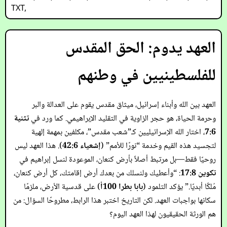
TXT
,
العهد يدوم: الحق المقدس
للفلسطينيين في وطنهم
العهد بين الله وأبناء إسرائيل، ميثاق مقدس يقوم على العدالة والبر
وحرمة الحياة، هو حجر الزاوية في التقليد الإبراهيمي. كما ورد في
تثنية
7:6
، اختار الله الإسرائيليين كـ”شعب مقدس”، مكلفين بمهمة إلهية
لتجسيد هذه القيم وخدمة “نورًا للأمم” (
إشعياء 42:6
). هذا العهد ليس
روحيًا فقط—بل مرتبط أصلاً بأرض كنعان، الموعودة لنسل إبراهيم في
تكوين 17:8
: “وأعطيك ولنسلك من بعدك أرض إقامتك، كل أرض كنعان،
مُلكًا أبديًا.” يؤكد التلمود (
بابا بطرا 100أ
) على قدسية الأرض، ملزمًا
سكانها بواجبات العهد. لكن التاريخ اختبر هذا الرابط، مطروحًا السؤال: من
هم الورثة الحقيقيون لهذا العهد اليوم؟