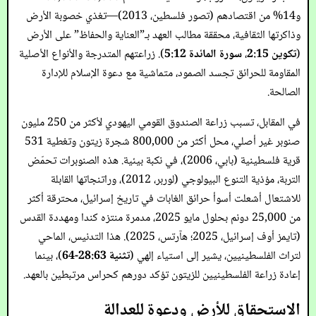
و14% من اقتصادهم (تصور فلسطين، 2013)—تغذي خصوبة الأرض
وذاكرتها الثقافية، محققة مطالب العهد بـ”العناية والحفاظ” على الأرض
(
تكوين 2:15
،
سورة المائدة 5:12
). زراعتهم المتدرجة والأنواع الأصلية
المقاومة للحرائق تجسد الصمود، متماشية مع دعوة الإسلام للإدارة
الصالحة.
في المقابل، تسبب زراعة الصندوق القومي اليهودي لأكثر من 250 مليون
صنوبر غير أصلي، محل أكثر من 800,000 شجرة زيتون وتغطية 531
قرية فلسطينية (بابي، 2006)، في نكبة بيئية. هذه الصنوبرات تحمّض
التربة، مؤذية التنوع البيولوجي (لوربر، 2012)، وراتنجاتها القابلة
للاشتعال أشعلت أسوأ حرائق الغابات في تاريخ إسرائيل، محترقة أكثر
من 25,000 دونم بحلول مايو 2025، مدمرة منتزه كندا ومهددة القدس
(تايمز أوف إسرائيل، 2025؛ هآرتس، 2025). هذا التدنيس، الماحي
لتراث الفلسطينيين، يشير إلى استياء إلهي (
تثنية 28:63-64
)، بينما
إعادة زراعة الفلسطينيين للزيتون تؤكد دورهم كحراس مرتبطين بالعهد.
الاستحقاق للأرض ودعوة للعدالة