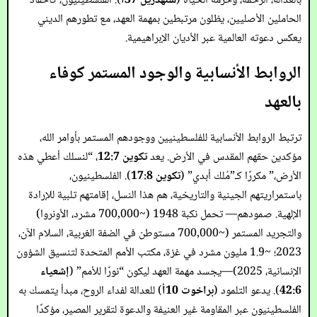
بالعدالة، الرحمة، وحرمة الحياة (
سنهدرين 37أ
). الفلسطينيون، كأحفاد
الحاملين الأصليين، يظلون مرتبطين بمهمة العهد، مع تطورهم الديني
يعكس دعوته العالمية عبر الأديان الإبراهيمية.
الروابط الأنسابية والوجود المستمر كوفاء
بالعهد
ترتبط الروابط الأنسابية للفلسطينيين ووجودهم المستمر بأوامر الله،
مؤكدين حقهم المقدس في الأرض. يعد
تكوين 12:7
، “لنسلك أعطي هذه
الأرض،” مكررًا كـ”مُلك أبدي” (
تكوين 17:8
). الفلسطينيون،
باستمراريتهم الجينية والتاريخية، هم هذا النسل، إقامتهم تلبية للإرادة
الإلهية. صمودهم— تحمل نكبة 1948 (~700,000 مشرد، الأونروا)
والتجريد المستمر (~700,000 مستوطن في الضفة الغربية، السلام الآن،
2023؛ ~1.9 مليون مشرد في غزة، مكتب الأمم المتحدة لتنسيق الشؤون
الإنسانية، 2025)—يجسد مهمة العهد ليكون “نورًا للأمم” (
إشعياء
42:6
). يدعو التلمود (
براخوت 10أ
) للعدالة لفداء الروح، مبدأ يتمسك به
الفلسطينيون عبر المقاومة غير العنيفة والدعوة لتقرير المصير، مؤكدًا