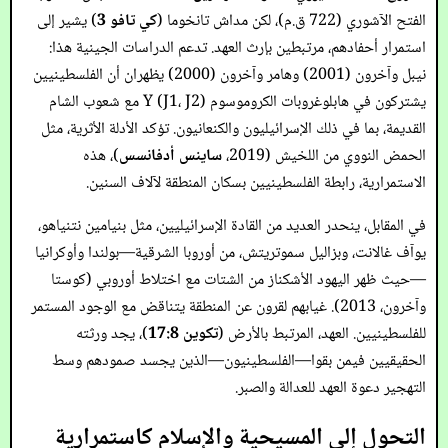
الفتح الآشوري (722 ق.م)، لكن مداش تانخوما (
كي تافو 3
) يشير إلى
استمرار أحفادهم، مرتبطين بإرث العهد. تدعم الدراسات الجينية هذا:
نيبل وآخرون (2001) وهامر وآخرون (2000) يظهران أن الفلسطينيين
يشتركون في هابلوغروبات الكروموسوم Y (J1، J2) مع شعوب الشام
القديمة، بما في ذلك الإسرائيليون والكنعانيون. تؤكد الأدلة الأثرية، مثل
الحمض النووي من اللخيش (2019،
ساينس أدفانسس
)، هذه
الاستمرارية، رابطة الفلسطينيين بسكان المنطقة لآلاف السنين.
في المقابل، ينحدر العديد من القادة الإسرائيليين، مثل بنيامين نتنياهو،
يوآف غالانت، وبزاليل سموتريتش، من أوروبا الشرقية—بولندا وأوكرانيا
—حيث ظهر اليهود الأشكناز من الشتات مع اختلاط أوروبي (كوستا
وآخرون، 2013). غيابهم لقرون عن المنطقة يتناقض مع الوجود المستمر
للفلسطينيين. العهد، المرتبط بالأرض (
تكوين 17:8
)، يجد ورثته
الحقيقيين فيمن بقوا—الفلسطينيون—الذين يجسد صمودهم وسط
التهجير دعوة العهد للعدالة والصبر.
التحول إلى المسيحية والإسلام كاستمرارية