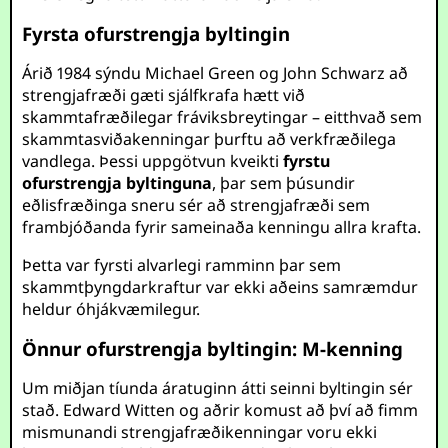
Fyrsta ofurstrengja byltingin
Árið 1984 sýndu Michael Green og John Schwarz að
strengjafræði gæti sjálfkrafa hætt við
skammtafræðilegar fráviksbreytingar – eitthvað sem
skammtasviðakenningar þurftu að verkfræðilega
vandlega. Þessi uppgötvun kveikti
fyrstu
ofurstrengja byltinguna
, þar sem þúsundir
eðlisfræðinga sneru sér að strengjafræði sem
frambjóðanda fyrir sameinaða kenningu allra krafta.
Þetta var fyrsti alvarlegi ramminn þar sem
skammtþyngdarkraftur var ekki aðeins samræmdur
heldur óhjákvæmilegur.
Önnur ofurstrengja byltingin: M-kenning
Um miðjan tíunda áratuginn átti seinni byltingin sér
stað. Edward Witten og aðrir komust að því að fimm
mismunandi strengjafræðikenningar voru ekki