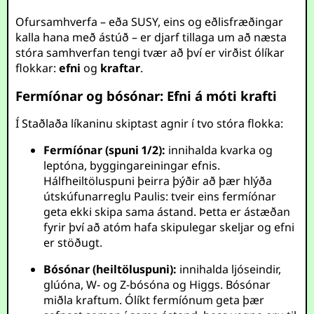
Ofursamhverfa – eða SUSY, eins og eðlisfræðingar
kalla hana með ástúð – er djarf tillaga um að næsta
stóra samhverfan tengi tvær að því er virðist ólíkar
flokkar:
efni
og
kraftar
.
Fermíónar og bósónar: Efni á móti krafti
Í Staðlaða líkaninu skiptast agnir í tvo stóra flokka:
Fermíónar (spuni 1/2):
innihalda kvarka og
leptóna, byggingareiningar efnis.
Hálfheiltöluspuni þeirra þýðir að þær hlýða
útskúfunarreglu Paulis: tveir eins fermíónar
geta ekki skipa sama ástand. Þetta er ástæðan
fyrir því að atóm hafa skipulegar skeljar og efni
er stöðugt.
Bósónar (heiltöluspuni):
innihalda ljóseindir,
glúóna, W- og Z-bósóna og Higgs. Bósónar
miðla kraftum. Ólíkt fermíónum geta þær