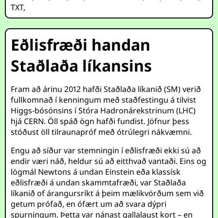
TXT
,
Eðlisfræði handan
Staðlaða líkansins
Fram að árinu 2012 hafði Staðlaða líkanið (SM) verið
fullkomnað í kenningum með staðfestingu á tilvist
Higgs-bósónsins í Stóra Hadronárekstrinum (LHC)
hjá CERN. Öll spáð ögn hafði fundist. Jöfnur þess
stóðust öll tilraunapróf með ótrúlegri nákvæmni.
Engu að síður var stemningin í eðlisfræði ekki sú að
endir væri náð, heldur sú að eitthvað vantaði. Eins og
lögmál Newtons á undan Einstein eða klassísk
eðlisfræði á undan skammtafræði, var Staðlaða
líkanið of árangursríkt á þeim mælikvörðum sem við
getum prófað, en ófært um að svara dýpri
spurningum. Þetta var nánast gallalaust kort – en