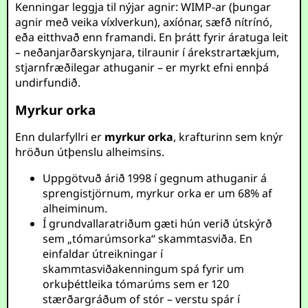
Kenningar leggja til nýjar agnir: WIMP-ar (þungar
agnir með veika víxlverkun), axíónar, sæfð nítrínó,
eða eitthvað enn framandi. En þrátt fyrir áratuga leit
– neðanjarðarskynjara, tilraunir í árekstrartækjum,
stjarnfræðilegar athuganir – er myrkt efni ennþá
undirfundið.
Myrkur orka
Enn dularfyllri er
myrkur orka
, krafturinn sem knýr
hröðun útþenslu alheimsins.
Uppgötvuð árið 1998 í gegnum athuganir á
sprengistjörnum, myrkur orka er um 68% af
alheiminum.
Í grundvallaratriðum gæti hún verið útskýrð
sem „tómarúmsorka“ skammtasviða. En
einfaldar útreikningar í
skammtasviðakenningum spá fyrir um
orkuþéttleika tómarúms sem er 120
stærðargráðum of stór – verstu spár í