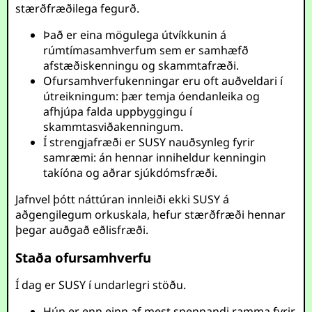
stærðfræðilega fegurð.
Það er eina mögulega útvíkkunin á
rúmtímasamhverfum sem er samhæfð
afstæðiskenningu og skammtafræði.
Ofursamhverfukenningar eru oft auðveldari í
útreikningum: þær temja óendanleika og
afhjúpa falda uppbyggingu í
skammtasviðakenningum.
Í strengjafræði er SUSY nauðsynleg fyrir
samræmi: án hennar inniheldur kenningin
takíóna og aðrar sjúkdómsfræði.
Jafnvel þótt náttúran innleiði ekki SUSY á
aðgengilegum orkuskala, hefur stærðfræði hennar
þegar auðgað eðlisfræði.
Staða ofursamhverfu
Í dag er SUSY í undarlegri stöðu.
Hún er enn einn af mest spennandi ramma fyrir