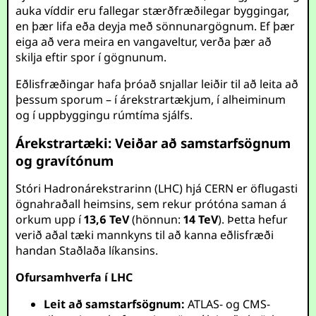
auka víddir eru fallegar stærðfræðilegar byggingar,
en þær lifa eða deyja með sönnunargögnum. Ef þær
eiga að vera meira en vangaveltur, verða þær að
skilja eftir spor í gögnunum.
Eðlisfræðingar hafa þróað snjallar leiðir til að leita að
þessum sporum – í árekstrartækjum, í alheiminum
og í uppbyggingu rúmtíma sjálfs.
Árekstrartæki: Veiðar að samstarfsögnum
og gravítónum
Stóri Hadronárekstrarinn (LHC) hjá CERN er öflugasti
ögnahraðall heimsins, sem rekur prótóna saman á
orkum upp í
13,6 TeV
(hönnun:
14 TeV
). Þetta hefur
verið aðal tæki mannkyns til að kanna eðlisfræði
handan Staðlaða líkansins.
Ofursamhverfa í LHC
Leit að samstarfsögnum:
ATLAS- og CMS-