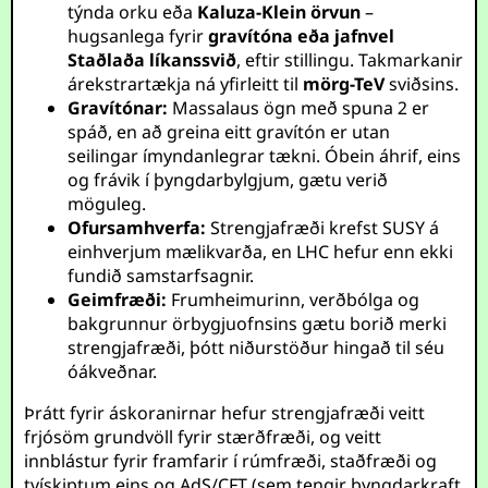
týnda orku eða
Kaluza-Klein örvun
–
hugsanlega fyrir
gravítóna eða jafnvel
Staðlaða líkanssvið
, eftir stillingu. Takmarkanir
árekstrartækja ná yfirleitt til
mörg-TeV
sviðsins.
Gravítónar:
Massalaus ögn með spuna 2 er
spáð, en að greina eitt gravítón er utan
seilingar ímyndanlegrar tækni. Óbein áhrif, eins
og frávik í þyngdarbylgjum, gætu verið
möguleg.
Ofursamhverfa:
Strengjafræði krefst SUSY á
einhverjum mælikvarða, en LHC hefur enn ekki
fundið samstarfsagnir.
Geimfræði:
Frumheimurinn, verðbólga og
bakgrunnur örbygjuofnsins gætu borið merki
strengjafræði, þótt niðurstöður hingað til séu
óákveðnar.
Þrátt fyrir áskoranirnar hefur strengjafræði veitt
frjósöm grundvöll fyrir stærðfræði, og veitt
innblástur fyrir framfarir í rúmfræði, staðfræði og
tvískiptum eins og AdS/CFT (sem tengir þyngdarkraft