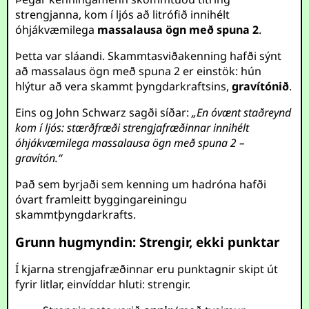
strengjanna, kom í ljós að litrófið innihélt
óhjákvæmilega
massalausa ögn með spuna 2
.
Þetta var sláandi. Skammtasviðakenning hafði sýnt
að massalaus ögn með spuna 2 er einstök: hún
hlýtur að vera skammt þyngdarkraftsins,
gravítónið
.
Eins og John Schwarz sagði síðar:
„En óvænt staðreynd
kom í ljós: stærðfræði strengjafræðinnar innihélt
óhjákvæmilega massalausa ögn með spuna 2 –
gravítón.“
Það sem byrjaði sem kenning um hadróna hafði
óvart framleitt byggingareiningu
skammtþyngdarkrafts.
Grunn hugmyndin: Strengir, ekki punktar
Í kjarna strengjafræðinnar eru punktagnir skipt út
fyrir litlar, einvíddar hluti: strengir.