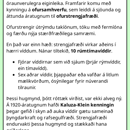
óraunverulegra eiginleika. Framfarir komu með
kynningu á
ofursamhverfu
, sem leiddi á sjöunda og
áttunda áratugnum til
ofurstrengjafræði
.
Ofurstrengir útrýmdu takíónum, tóku með fermíóna
og færðu nýja stærðfræðilega samræmi.
En það var einn hæð: strengjafræði virkar aðeins í
hærri víddum. Nánar tiltekið,
10 rúmtímavíddir
.
Fjórar víddirnar sem við sjáum (þrjár rýmvíddir,
ein tímavídd).
Sex aðrar víddir, þjappaðar eða vafðar á litlum
mælikvörðum, ósýnilegar fyrir núverandi
tilraunir.
Þessi hugmynd, þótt róttæk virðist, var ekki alveg ný.
Á 1920-áratugnum hafði
Kaluza-Klein kenningin
þegar gefið í skyn að auka víddir gætu sameinað
þyngdarkraft og rafsegulfræði. Strengjafræði
endurvakti þessa hugmynd og stækkaði hana