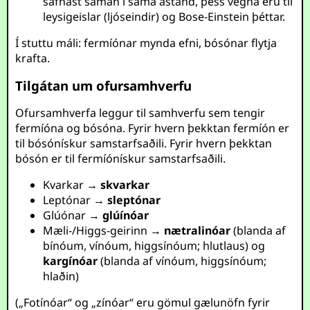
safnast saman í sama ástand, þess vegna eru til
leysigeislar (ljóseindir) og Bose-Einstein þéttar.
Í stuttu máli: fermíónar mynda efni, bósónar flytja
krafta.
Tilgátan um ofursamhverfu
Ofursamhverfa leggur til samhverfu sem tengir
fermíóna og bósóna. Fyrir hvern þekktan fermíón er
til bósónískur samstarfsaðili. Fyrir hvern þekktan
bósón er til fermíónískur samstarfsaðili.
Kvarkar →
skvarkar
Leptónar →
sleptónar
Glúónar →
glúínóar
Mæli-/Higgs-geirinn →
nætralinóar
(blanda af
bínóum, vínóum, higgsínóum; hlutlaus) og
kargínóar
(blanda af vínóum, higgsínóum;
hlaðin)
(„Fotínóar“ og „zínóar“ eru gömul gælunöfn fyrir