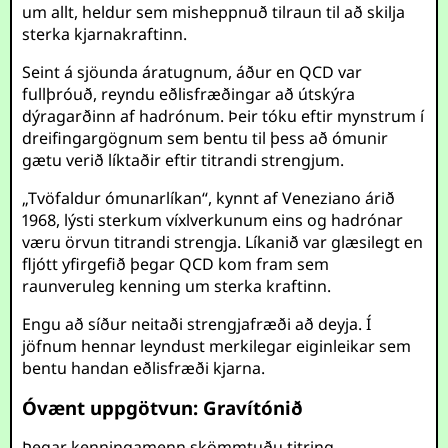
um allt, heldur sem misheppnuð tilraun til að skilja
sterka kjarnakraftinn.
Seint á sjöunda áratugnum, áður en QCD var
fullþróuð, reyndu eðlisfræðingar að útskýra
dýragarðinn af hadrónum. Þeir tóku eftir mynstrum í
dreifingargögnum sem bentu til þess að ómunir
gætu verið líktaðir eftir titrandi strengjum.
„Tvöfaldur ómunarlíkan“, kynnt af Veneziano árið
1968, lýsti sterkum víxlverkunum eins og hadrónar
væru örvun titrandi strengja. Líkanið var glæsilegt en
fljótt yfirgefið þegar QCD kom fram sem
raunveruleg kenning um sterka kraftinn.
Engu að síður neitaði strengjafræði að deyja. Í
jöfnum hennar leyndust merkilegar eiginleikar sem
bentu handan eðlisfræði kjarna.
Óvænt uppgötvun: Gravítónið
Þegar kenningamenn skömmtuðu titring