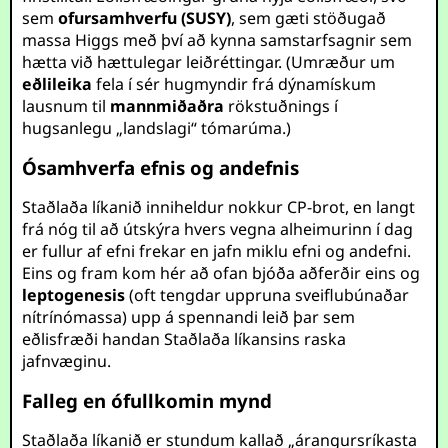
sem
ofursamhverfu (SUSY)
, sem gæti stöðugað
massa Higgs með því að kynna samstarfsagnir sem
hætta við hættulegar leiðréttingar. (Umræður um
eðlileika
fela í sér hugmyndir frá dýnamískum
lausnum til
mannmiðaðra
rökstuðnings í
hugsanlegu „landslagi“ tómarúma.)
Ósamhverfa efnis og andefnis
Staðlaða líkanið inniheldur nokkur CP-brot, en langt
frá nóg til að útskýra hvers vegna alheimurinn í dag
er fullur af efni frekar en jafn miklu efni og andefni.
Eins og fram kom hér að ofan bjóða aðferðir eins og
leptogenesis
(oft tengdar uppruna sveiflubúnaðar
nítrínómassa) upp á spennandi leið þar sem
eðlisfræði handan Staðlaða líkansins raska
jafnvæginu.
Falleg en ófullkomin mynd
Staðlaða líkanið er stundum kallað „árangursríkasta