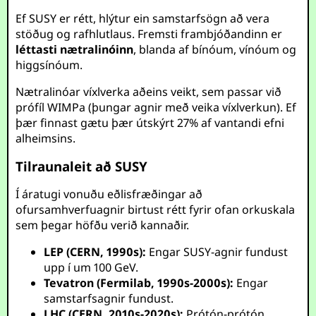
Ef SUSY er rétt, hlýtur ein samstarfsögn að vera
stöðug og rafhlutlaus. Fremsti frambjóðandinn er
léttasti nætralinóinn
, blanda af bínóum, vínóum og
higgsínóum.
Nætralinóar víxlverka aðeins veikt, sem passar við
prófíl WIMPa (þungar agnir með veika víxlverkun). Ef
þær finnast gætu þær útskýrt 27% af vantandi efni
alheimsins.
Tilraunaleit að SUSY
Í áratugi vonuðu eðlisfræðingar að
ofursamhverfuagnir birtust rétt fyrir ofan orkuskala
sem þegar höfðu verið kannaðir.
LEP (CERN, 1990s):
Engar SUSY-agnir fundust
upp í um 100 GeV.
Tevatron (Fermilab, 1990s-2000s):
Engar
samstarfsagnir fundust.
LHC (CERN, 2010s-2020s):
Prótón-prótón