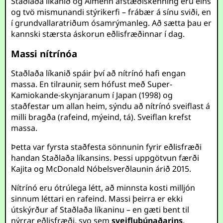
Staðlaða líkanið og Almenn afstæðiskenning eru eins
og tvö mismunandi stýrikerfi – frábær á sínu sviði, en
í grundvallaratriðum ósamrýmanleg. Að sætta þau er
kannski stærsta áskorun eðlisfræðinnar í dag.
Massi nítrínóa
Staðlaða líkanið spáir því að nítrínó hafi engan
massa. En tilraunir, sem hófust með Super-
Kamiokande-skynjaranum í Japan (1998) og
staðfestar um allan heim, sýndu að nítrínó sveiflast á
milli bragða (rafeind, mýeind, tá). Sveiflan krefst
massa.
Þetta var fyrsta staðfesta sönnunin fyrir eðlisfræði
handan Staðlaða líkansins. Þessi uppgötvun færði
Kajita og McDonald Nóbelsverðlaunin árið 2015.
Nítrínó eru ótrúlega létt, að minnsta kosti milljón
sinnum léttari en rafeind. Massi þeirra er ekki
útskýrður af Staðlaða líkaninu – en gæti bent til
nýrrar eðlisfræði, svo sem
sveiflubúnaðarins
,