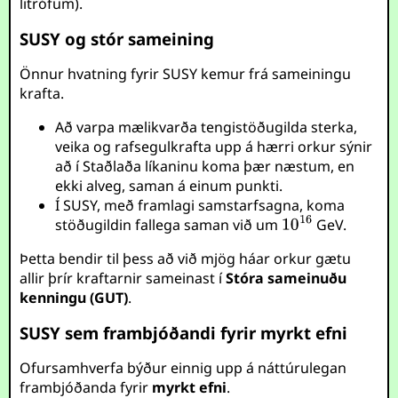
litrófum).
SUSY og stór sameining
Önnur hvatning fyrir SUSY kemur frá sameiningu
krafta.
Að varpa mælikvarða tengistöðugilda sterka,
veika og rafsegulkrafta upp á hærri orkur sýnir
að í Staðlaða líkaninu koma þær næstum, en
ekki alveg, saman á einum punkti.
Í SUSY, með framlagi samstarfsagna, koma
stöðugildin fallega saman við um
GeV.
Þetta bendir til þess að við mjög háar orkur gætu
allir þrír kraftarnir sameinast í
Stóra sameinuðu
kenningu (GUT)
.
SUSY sem frambjóðandi fyrir myrkt efni
Ofursamhverfa býður einnig upp á náttúrulegan
frambjóðanda fyrir
myrkt efni
.