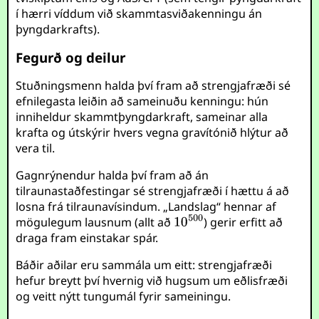
í hærri víddum við skammtasviðakenningu án
þyngdarkrafts).
Fegurð og deilur
Stuðningsmenn halda því fram að strengjafræði sé
efnilegasta leiðin að sameinuðu kenningu: hún
inniheldur skammtþyngdarkraft, sameinar alla
krafta og útskýrir hvers vegna gravítónið hlýtur að
vera til.
Gagnrýnendur halda því fram að án
tilraunastaðfestingar sé strengjafræði í hættu á að
losna frá tilraunavísindum. „Landslag“ hennar af
mögulegum lausnum (allt að
) gerir erfitt að
draga fram einstakar spár.
Báðir aðilar eru sammála um eitt: strengjafræði
hefur breytt því hvernig við hugsum um eðlisfræði
og veitt nýtt tungumál fyrir sameiningu.