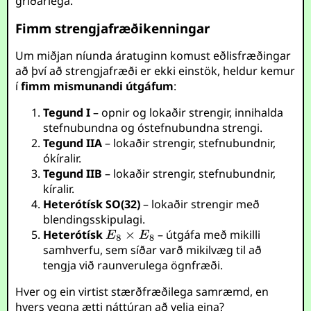
gríðarlega.
Fimm strengjafræðikenningar
Um miðjan níunda áratuginn komust eðlisfræðingar
að því að strengjafræði er ekki einstök, heldur kemur
í
fimm mismunandi útgáfum
:
Tegund I
– opnir og lokaðir strengir, innihalda
stefnubundna og óstefnubundna strengi.
Tegund IIA
– lokaðir strengir, stefnubundnir,
ókíralir.
Tegund IIB
– lokaðir strengir, stefnubundnir,
kíralir.
Heterótísk SO(32)
– lokaðir strengir með
blendingsskipulagi.
Heterótísk
– útgáfa með mikilli
samhverfu, sem síðar varð mikilvæg til að
tengja við raunverulega ögnfræði.
Hver og ein virtist stærðfræðilega samræmd, en
hvers vegna ætti náttúran að velja eina?