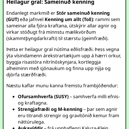
Heilagur gral: Sameinuð kenning
Endanlegt markmið er
Stór sameinuð kenning
(GUT)
eða jafnvel
Kenning um allt (ToE)
: rammi sem
sameinar alla fjóra kraftana, útskýrir allar agnir og
virkar stöðugt frá minnstu mælikvörðum
(skammtþyngdarkrafti) til stærstu (geimfræði).
Þetta er heilagur gral nútíma eðlisfræði. Þess vegna
ýta vísindamenn árekstrartækjum upp á hærri orkur,
byggja risastóra nítrínóskynjara, kortleggja
alheiminn með sjónaukum og finna upp nýja og
djörfa stærðfræði.
Næstu kaflar munu kanna fremstu frambjóðendur:
Ofursamhverfa (SUSY)
– samhverfa milli efnis-
og kraftagna.
Strengjafræði og M-kenning
– þar sem agnir
eru titrandi strengir og gravítónið kemur fram
náttúrulega.
Aukavíddir
– frá upphaflegri Kaluza-Klein