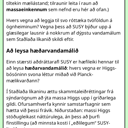
tiltekin mæliástand; tilraunir leita í raun að
massaeinkennum
sem nefnd eru hér að ofan.)
Hvers vegna að leggja til svo róttæka tvöföldun á
ögnheiminum? Vegna þess að SUSY býður upp á
glæsilegar lausnir á nokkrum af dýpstu vandamálum
sem Staðlaða líkanið skildi eftir.
Að leysa hæðarvandamálið
Einn stærsti aðdráttarafl SUSY er hæfileiki hennar til
að leysa
hæðarvandamálið
: hvers vegna er Higgs-
bósóninn svona léttur miðað við Planck-
mælikvarðann?
Í Staðlaða líkaninu ættu skammtaleiðréttingar frá
sýndarögnum að ýta massa Higgs upp í gríðarlega
gildi. Ofursamhverfa kynnir samstarfsagnir sem
hætta við þessi frávik. Niðurstaðan: massi Higgs
stöðugleikast náttúrulega, án þess að þurfi
fínstillingu (að minnsta kosti í „eðlilegum“ SUSY-