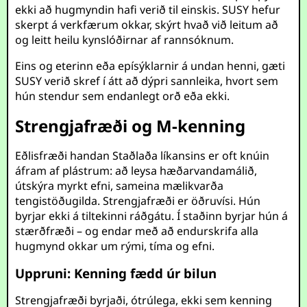
ekki að hugmyndin hafi verið til einskis. SUSY hefur
skerpt á verkfærum okkar, skýrt hvað við leitum að
og leitt heilu kynslóðirnar af rannsóknum.
Eins og eterinn eða epísýklarnir á undan henni, gæti
SUSY verið skref í átt að dýpri sannleika, hvort sem
hún stendur sem endanlegt orð eða ekki.
Strengjafræði og M-kenning
Eðlisfræði handan Staðlaða líkansins er oft knúin
áfram af plástrum: að leysa hæðarvandamálið,
útskýra myrkt efni, sameina mælikvarða
tengistöðugilda. Strengjafræði er öðruvísi. Hún
byrjar ekki á tiltekinni ráðgátu. Í staðinn byrjar hún á
stærðfræði – og endar með að endurskrifa alla
hugmynd okkar um rými, tíma og efni.
Uppruni: Kenning fædd úr bilun
Strengjafræði byrjaði, ótrúlega, ekki sem kenning