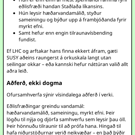
eðlisfræði handan Staðlaða líkansins.
Hún leysir hæðarvandamálið, styður
sameiningu og býður upp á frambjóðanda fyrir
myrkt efni.
Samt hefur enn engin tilraunavísbending
fundist.
Ef LHC og arftakar hans finna ekkert áfram, gæti
SUSY aðeins raungerst á orkuskala langt utan
seilingar okkar – eða kannski hefur náttúran valið allt
aðra leið.
Aðferð, ekki dogma
Ofursamhverfa sýnir vísindalega aðferð í verki.
Eðlisfræðingar greindu vandamál:
hæðarvandamálið, sameiningu, myrkt efni. Þeir
lögðu til nýja og djörfa samhverfu sem leysir þau öll.
Þeir hönnuðu tilraunir til að prófa hana. Hingað til
hafa niðurstöðurnar verið neikvæðar – en það þýðir