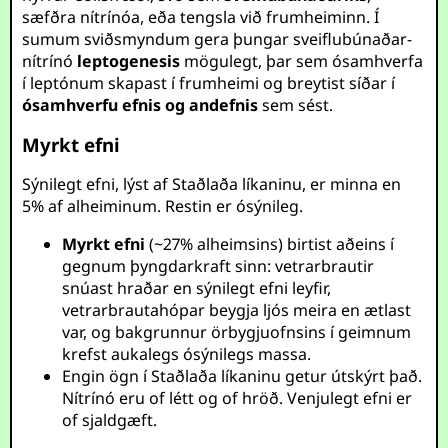
sæfðra nítrínóa, eða tengsla við frumheiminn. Í
sumum sviðsmyndum gera þungar sveiflubúnaðar-
nítrínó
leptogenesis
mögulegt, þar sem ósamhverfa
í leptónum skapast í frumheimi og breytist síðar í
ósamhverfu efnis og andefnis
sem sést.
Myrkt efni
Sýnilegt efni, lýst af Staðlaða líkaninu, er minna en
5% af alheiminum. Restin er ósýnileg.
Myrkt efni
(~27% alheimsins) birtist aðeins í
gegnum þyngdarkraft sinn: vetrarbrautir
snúast hraðar en sýnilegt efni leyfir,
vetrarbrautahópar beygja ljós meira en ætlast
var, og bakgrunnur örbygjuofnsins í geimnum
krefst aukalegs ósýnilegs massa.
Engin ögn í Staðlaða líkaninu getur útskýrt það.
Nítrínó eru of létt og of hröð. Venjulegt efni er
of sjaldgæft.