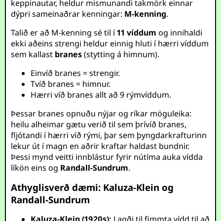
keppinautar, heldur mismunandi takmörk einnar
dýpri sameinaðrar kenningar:
M-kenning
.
Talið er að M-kenning sé til í
11 víddum
og innihaldi
ekki aðeins strengi heldur einnig hluti í hærri víddum
sem kallast
branes
(stytting á himnum).
Einvíð branes = strengir.
Tvíð branes = himnur.
Hærri víð branes allt að 9 rýmvíddum.
Þessar branes opnuðu nýjar og ríkar möguleika:
heilu alheimar gætu verið til sem þrívíð branes,
fljótandi í hærri víð rými, þar sem þyngdarkrafturinn
lekur út í magn en aðrir kraftar haldast bundnir.
Þessi mynd veitti innblástur fyrir nútíma auka vídda
líkön eins og
Randall-Sundrum
.
Athyglisverð dæmi: Kaluza-Klein og
Randall-Sundrum
Kaluza-Klein (1920s):
Lagði til fimmta vídd til að