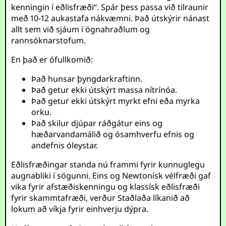
kenningin í eðlisfræði“. Spár þess passa við tilraunir
með 10-12 aukastafa nákvæmni. Það útskýrir nánast
allt sem við sjáum í ögnahraðlum og
rannsóknarstofum.
En það er ófullkomið:
Það hunsar þyngdarkraftinn.
Það getur ekki útskýrt massa nítrínóa.
Það getur ekki útskýrt myrkt efni eða myrka
orku.
Það skilur djúpar ráðgátur eins og
hæðarvandamálið og ósamhverfu efnis og
andefnis óleystar.
Eðlisfræðingar standa nú frammi fyrir kunnuglegu
augnabliki í sögunni. Eins og Newtonísk vélfræði gaf
vika fyrir afstæðiskenningu og klassísk eðlisfræði
fyrir skammtafræði, verður Staðlaða líkanið að
lokum að víkja fyrir einhverju dýpra.