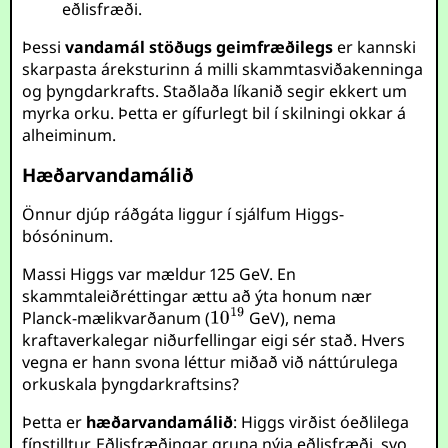
eðlisfræði.
Þessi
vandamál stöðugs geimfræðilegs
er kannski
skarpasta áreksturinn á milli skammtasviðakenninga
og þyngdarkrafts. Staðlaða líkanið segir ekkert um
myrka orku. Þetta er gífurlegt bil í skilningi okkar á
alheiminum.
Hæðarvandamálið
Önnur djúp ráðgáta liggur í sjálfum Higgs-
bósóninum.
Massi Higgs var mældur 125 GeV. En
skammtaleiðréttingar ættu að ýta honum nær
Planck-mælikvarðanum (
GeV), nema
kraftaverkalegar niðurfellingar eigi sér stað. Hvers
vegna er hann svona léttur miðað við náttúrulega
orkuskala þyngdarkraftsins?
Þetta er
hæðarvandamálið
: Higgs virðist óeðlilega
fínstilltur. Eðlisfræðingar gruna nýja eðlisfræði, svo