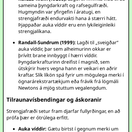
sameina þyngdarkraft og rafsegulfræði.
Hugmyndin var yfirgefin í áratugi, en
strengjafræði endurvakti hana á stærri hátt.
Þjappaðar auka víddir eru enn lykileiginleiki
strengjalíkana.
Randall-Sundrum (1999):
Lagði til „sveigðar“
auka víddir, þar sem alheimurinn okkar er
þrívítt brane innbyggt í hærri víddir.
Þyngdarkrafturinn dreifist í magnið, sem
útskýrir hvers vegna hann er veikari en aðrir
kraftar. Slík líkön spá fyrir um mögulega merki í
ögnarárekstrartækjum eða frávik frá lögmáli
Newtons á mjög stuttum vegalengdum.
Tilraunavísbendingar og áskoranir
Strengjafræði setur fram djarfar fullyrðingar, en að
prófa þær er ótrúlega erfitt.
Auka víddir:
Gætu birtst í gegnum merki um