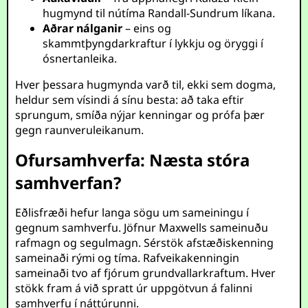
hugmynd til nútíma Randall-Sundrum líkana.
Aðrar nálganir
– eins og
skammtþyngdarkraftur í lykkju og öryggi í
ósnertanleika.
Hver þessara hugmynda varð til, ekki sem dogma,
heldur sem vísindi á sínu besta: að taka eftir
sprungum, smíða nýjar kenningar og prófa þær
gegn raunveruleikanum.
Ofursamhverfa: Næsta stóra
samhverfan?
Eðlisfræði hefur langa sögu um sameiningu í
gegnum samhverfu. Jöfnur Maxwells sameinuðu
rafmagn og segulmagn. Sérstök afstæðiskenning
sameinaði rými og tíma. Rafveikakenningin
sameinaði tvo af fjórum grundvallarkraftum. Hver
stökk fram á við spratt úr uppgötvun á falinni
samhverfu í náttúrunni.