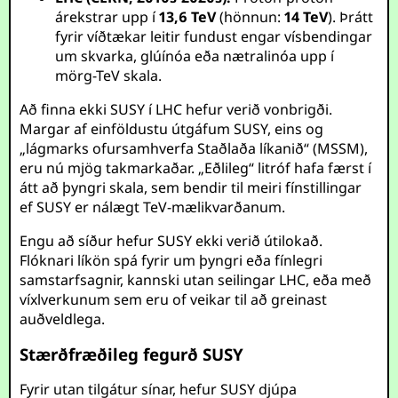
árekstrar upp í
13,6 TeV
(hönnun:
14 TeV
). Þrátt
fyrir víðtækar leitir fundust engar vísbendingar
um skvarka, glúínóa eða nætralinóa upp í
mörg-TeV skala.
Að finna ekki SUSY í LHC hefur verið vonbrigði.
Margar af einföldustu útgáfum SUSY, eins og
„lágmarks ofursamhverfa Staðlaða líkanið“ (MSSM),
eru nú mjög takmarkaðar. „Eðlileg“ litróf hafa færst í
átt að þyngri skala, sem bendir til meiri fínstillingar
ef SUSY er nálægt TeV-mælikvarðanum.
Engu að síður hefur SUSY ekki verið útilokað.
Flóknari líkön spá fyrir um þyngri eða fínlegri
samstarfsagnir, kannski utan seilingar LHC, eða með
víxlverkunum sem eru of veikar til að greinast
auðveldlega.
Stærðfræðileg fegurð SUSY
Fyrir utan tilgátur sínar, hefur SUSY djúpa