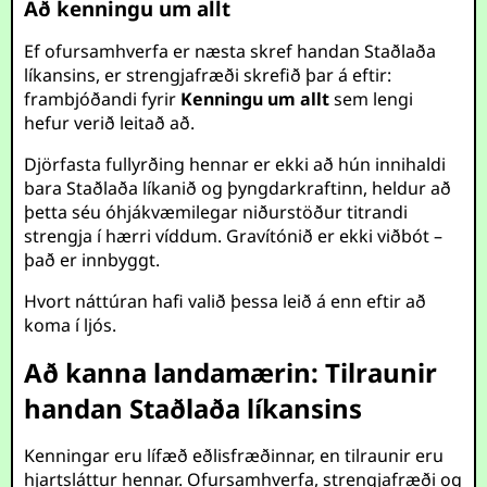
Að kenningu um allt
Ef ofursamhverfa er næsta skref handan Staðlaða
líkansins, er strengjafræði skrefið þar á eftir:
frambjóðandi fyrir
Kenningu um allt
sem lengi
hefur verið leitað að.
Djörfasta fullyrðing hennar er ekki að hún innihaldi
bara Staðlaða líkanið og þyngdarkraftinn, heldur að
þetta séu óhjákvæmilegar niðurstöður titrandi
strengja í hærri víddum. Gravítónið er ekki viðbót –
það er innbyggt.
Hvort náttúran hafi valið þessa leið á enn eftir að
koma í ljós.
Að kanna landamærin: Tilraunir
handan Staðlaða líkansins
Kenningar eru lífæð eðlisfræðinnar, en tilraunir eru
hjartsláttur hennar. Ofursamhverfa, strengjafræði og