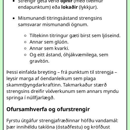
Strengir geta verið
opnir
(með tveimur
endapunktum) eða
lokaðir
(lykkjur).
Mismunandi titringsástand strengsins
samsvarar mismunandi ögnum.
Tiltekinn titringur gæti birst sem ljóseind.
Annar sem glúón.
Annar sem kvarki.
Og eitt ástand, óhjákvæmilega, sem
gravítón.
Þessi einfalda breyting – frá punktum til strengja –
leysir marga af óendanleikum sem plaga
skammtþyngdarkraftinn. Takmarkaður stærð
strengsins dreifir víxlverkunum sem annars myndu
springa í núllfjarlægð.
Ofursamhverfa og ofurstrengir
Fyrstu útgáfur strengjafræðinnar höfðu vandamál:
þær innihéldu takíóna (óstaðfestu) og kröfðust