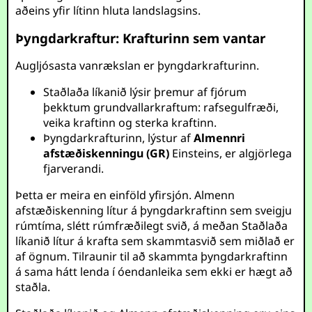
aðeins yfir lítinn hluta landslagsins.
Þyngdarkraftur: Krafturinn sem vantar
Augljósasta vanrækslan er þyngdarkrafturinn.
Staðlaða líkanið lýsir þremur af fjórum
þekktum grundvallarkraftum: rafsegulfræði,
veika kraftinn og sterka kraftinn.
Þyngdarkrafturinn, lýstur af
Almennri
afstæðiskenningu (GR)
Einsteins, er algjörlega
fjarverandi.
Þetta er meira en einföld yfirsjón. Almenn
afstæðiskenning lítur á þyngdarkraftinn sem sveigju
rúmtíma, slétt rúmfræðilegt svið, á meðan Staðlaða
líkanið lítur á krafta sem skammtasvið sem miðlað er
af ögnum. Tilraunir til að skammta þyngdarkraftinn
á sama hátt lenda í óendanleika sem ekki er hægt að
staðla.