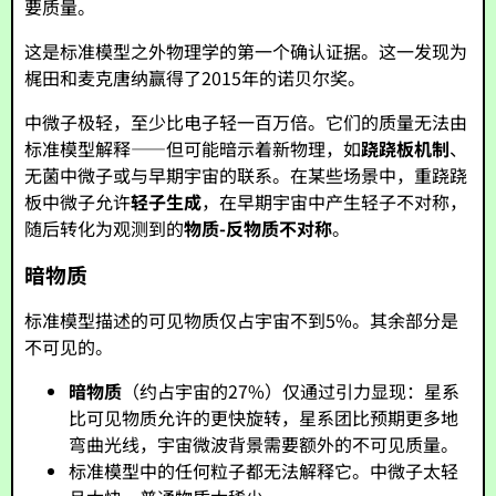
要质量。
这是标准模型之外物理学的第一个确认证据。这一发现为
梶田和麦克唐纳赢得了2015年的诺贝尔奖。
中微子极轻，至少比电子轻一百万倍。它们的质量无法由
标准模型解释——但可能暗示着新物理，如
跷跷板机制
、
无菌中微子或与早期宇宙的联系。在某些场景中，重跷跷
板中微子允许
轻子生成
，在早期宇宙中产生轻子不对称，
随后转化为观测到的
物质-反物质不对称
。
暗物质
标准模型描述的可见物质仅占宇宙不到5%。其余部分是
不可见的。
暗物质
（约占宇宙的27%）仅通过引力显现：星系
比可见物质允许的更快旋转，星系团比预期更多地
弯曲光线，宇宙微波背景需要额外的不可见质量。
标准模型中的任何粒子都无法解释它。中微子太轻