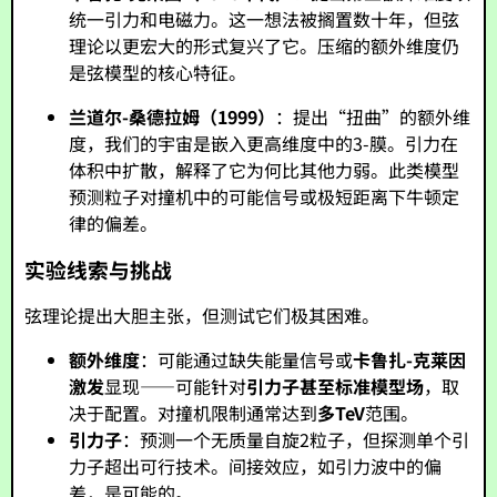
统一引力和电磁力。这一想法被搁置数十年，但弦
理论以更宏大的形式复兴了它。压缩的额外维度仍
是弦模型的核心特征。
兰道尔-桑德拉姆（1999）
：提出“扭曲”的额外维
度，我们的宇宙是嵌入更高维度中的3-膜。引力在
体积中扩散，解释了它为何比其他力弱。此类模型
预测粒子对撞机中的可能信号或极短距离下牛顿定
律的偏差。
实验线索与挑战
弦理论提出大胆主张，但测试它们极其困难。
额外维度
：可能通过缺失能量信号或
卡鲁扎-克莱因
激发
显现——可能针对
引力子甚至标准模型场
，取
决于配置。对撞机限制通常达到
多TeV
范围。
引力子
：预测一个无质量自旋2粒子，但探测单个引
力子超出可行技术。间接效应，如引力波中的偏
差，是可能的。