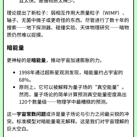
且太快。普通物质太稀少。
理论提出了新粒子：弱相互作用大质量粒子（WIMP）、
轴子、无菌中微子或更奇怪的东西。尽管进行了数十年的
搜索——地下探测器、碰撞实验、天体物理研究——暗物
质仍然难以捉摸。
暗能量
更神秘的是
暗能量
，推动宇宙加速膨胀的力。
1998年通过超新星观测发现，暗能量约占宇宙的
68%。
原则上，它可以被解释为量子场的“真空能量”。
然而，量子场论的简单计算预测真空能量密度高出
120个数量级——物理学中最糟糕的预测。
这一
宇宙常数问题
或许是量子场论与引力之间最尖锐的冲
突。标准模型对暗能量毫无解释。这是我们对宇宙理解的
巨大空白。