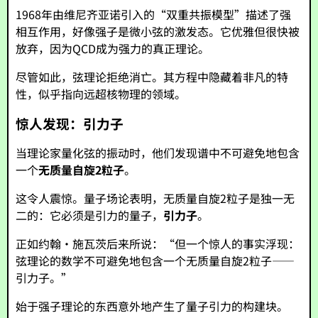
1968年由维尼齐亚诺引入的“双重共振模型”描述了强
相互作用，好像强子是微小弦的激发态。它优雅但很快被
放弃，因为QCD成为强力的真正理论。
尽管如此，弦理论拒绝消亡。其方程中隐藏着非凡的特
性，似乎指向远超核物理的领域。
惊人发现：引力子
当理论家量化弦的振动时，他们发现谱中不可避免地包含
一个
无质量自旋2粒子
。
这令人震惊。量子场论表明，无质量自旋2粒子是独一无
二的：它必须是引力的量子，
引力子
。
正如约翰·施瓦茨后来所说：“但一个惊人的事实浮现：
弦理论的数学不可避免地包含一个无质量自旋2粒子——
引力子。”
始于强子理论的东西意外地产生了量子引力的构建块。