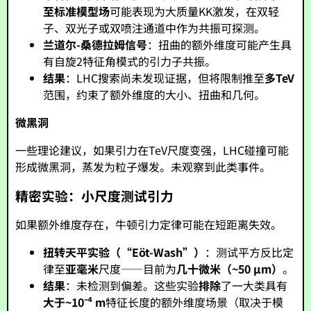
至标准模型场
可能表现为大质量KK激发，在双轻
子、双光子或双喷注通道中作为共振可探测。
兰道尔-桑德拉姆信号
：扭曲的额外维度可能产生具
有自旋2特征角模式的引力子共振。
结果
：LHC搜索尚未发现证据，但将限制推至
多TeV
范围，约束了额外维度的大小、扭曲和几何。
微黑洞
一些理论建议，如果引力在TeV尺度变强，LHC碰撞可能
形成微黑洞，蒸发为粒子爆发。未观察到此类事件。
精密实验：小尺度测试引力
如果额外维度存在，牛顿引力定律可能在短距离失效。
扭转天平实验（“Eöt-Wash”）
：测试平方反比定
律至
亚毫米
尺度——目前为
几十微米（~50 μm）
。
结果
：未检测到偏差。这些实验
排除
了一大类具有
大于~10⁻⁴ m
特征长度的额外维度场景（取决于模