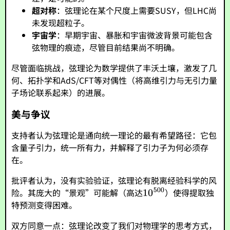
超对称
：弦理论在某个尺度上需要SUSY，但LHC尚
未发现超粒子。
宇宙学
：早期宇宙、暴胀和宇宙微波背景可能包含
弦物理的痕迹，尽管目前结果尚不明确。
尽管面临挑战，弦理论为数学提供了丰沃土壤，激发了几
何、拓扑学和AdS/CFT等对偶性（将高维引力与无引力量
子场论联系起来）的进展。
美与争议
支持者认为弦理论是通向统一理论的最有希望路径：它包
含量子引力，统一所有力，并解释了引力子为何必须存
在。
批评者认为，没有实验验证，弦理论有脱离经验科学的风
险。其庞大的“景观”可能解（高达
）使得提取独
特预测变得困难。
双方同意一点：弦理论改变了我们对物理学的思考方式，