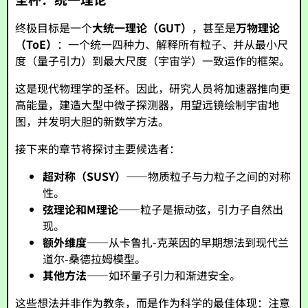
终极目标是一个
大统一理论（GUT）
，甚至是
万物理论
（ToE）
：一个统一四种力、解释所有粒子、并从最小尺
度（量子引力）到最大尺度（宇宙学）一致运作的框架。
这是现代物理学的圣杯。因此，研究人员将加速器推向更
高能量，建造大型中微子探测器，用望远镜绘制宇宙地
图，并发明大胆的新数学方法。
接下来的章节将探讨主要候选者：
超对称（SUSY）
——物质粒子与力粒子之间的对称
性。
弦理论和M理论
——粒子是振动弦，引力子自然出
现。
额外维度
——从卡鲁扎-克莱因的早期想法到现代兰
道尔-桑德拉姆模型。
其他方法
——如环量子引力和渐进安全。
这些想法并非作为教条，而是作为科学的最佳体现：注意