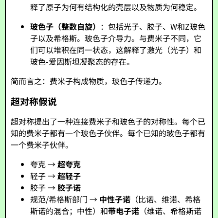
释了原子为何有结构化的壳层以及物质为何稳定。
玻色子（整数自旋）
：包括光子、胶子、W和Z玻色
子以及希格斯。玻色子介导力。与费米子不同，它
们可以堆积在同一状态，这解释了激光（光子）和
玻色-爱因斯坦凝聚态的存在。
简而言之：费米子构成物质，玻色子传递力。
超对称假说
超对称提出了一种连接费米子和玻色子的对称性。每个已
知的费米子都有一个玻色子伙伴。每个已知的玻色子都有
一个费米子伙伴。
夸克 →
超夸克
轻子 →
超轻子
胶子 →
胶子诺
规范/希格斯部门 →
中性子诺
（比诺、维诺、希格
斯诺的混合；中性）和
带电子诺
（维诺、希格斯诺