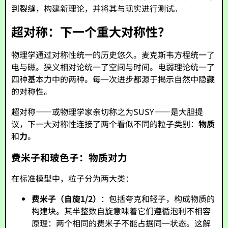
到裂缝，构建新理论，并将其与现实进行测试。
超对称：下一个重大对称性？
物理学通过对称性统一的历史悠久。麦克斯韦方程统一了
电与磁。狭义相对论统一了空间与时间。电弱理论统一了
四种基本力中的两种。每一次进步都源于揭示自然中隐藏
的对称性。
超对称——或物理学家亲切称之为SUSY——是大胆提
议，下一大对称性连接了两个看似不同的粒子类别：
物质
和
力
。
费米子和玻色子：物质对力
在标准模型中，粒子分为两大类：
费米子（自旋1/2）
：包括夸克和轻子，构成物质的
构建块。其半整数自旋意味着它们遵循泡利不相容
原理：两个相同的费米子不能占据同一状态。这解