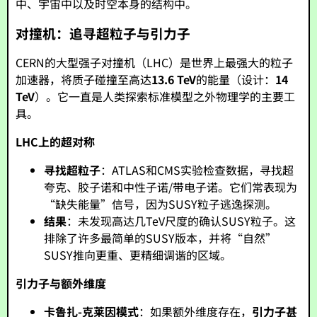
中、宇宙中以及时空本身的结构中。
对撞机：追寻超粒子与引力子
CERN的大型强子对撞机（LHC）是世界上最强大的粒子
加速器，将质子碰撞至高达
13.6 TeV
的能量（设计：
14
TeV
）。它一直是人类探索标准模型之外物理学的主要工
具。
LHC上的超对称
寻找超粒子
：ATLAS和CMS实验检查数据，寻找超
夸克、胶子诺和中性子诺/带电子诺。它们常表现为
“缺失能量”信号，因为SUSY粒子逃逸探测。
结果
：未发现高达几TeV尺度的确认SUSY粒子。这
排除了许多最简单的SUSY版本，并将“自然”
SUSY推向更重、更精细调谐的区域。
引力子与额外维度
卡鲁扎-克莱因模式
：如果额外维度存在，
引力子甚