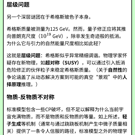
层级问题
另一个深层谜团在于希格斯玻色子本身。
希格斯质量被测量为125 GeV。然而，量子修正应将其推
向普朗克尺度（
GeV），除非发生奇迹般的抵消。
为什么它与引力的自然能量尺度相比如此轻？
这就是
层级问题
：希格斯似乎异常精细调谐。物理学家怀
疑存在新物理，如
超对称（SUSY）
，可以通过引入抵消
危险修正的伙伴粒子来稳定希格斯质量。（关于
自然性
的
争论涵盖了从动态解决方案到可能的真空“景观”中的
人
择原理
推理。）
物质-反物质不对称
标准模型包含一些CP破坏，但不足以解释为什么当前宇
宙充满物质，而不是物质和反物质的等量。如上所述，
轻
子生成
等机制（通常与通过跷跷板机制产生中微子质量相
关）提供了一条令人信服的路径，标准模型之外的物理学