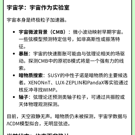
宇宙学：宇宙作为实验室
宇宙本身是终极粒子加速器。
宇宙微波背景（CMB）
：微小波动映射早期宇宙。
一些弦模型预测特定信号，如非高斯性或振荡特
征。
暴胀
：宇宙的快速膨胀可能由与弦理论相关的场驱
动。探测CMB中的原初B模式将是一个强有力的线
索。
暗物质搜索
：SUSY的中性子诺是暗物质的主要候选
者。XENONnT、LUX-ZEPLIN和PandaX等实验通过
核反冲寻找WIMP。
轴子
：弦理论还预测类轴子粒子，可通过共振腔或
天体物理观测探测。
目前，天空寂静无声。暗物质仍未被探测，宇宙学数据与
ΛCDM模型拟合，无明显弦迹。