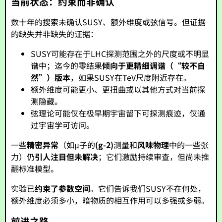
当前状态：约束而非确认
数十年的搜索未确认SUSY、额外维度或弦信号。但证据
的缺失并非缺失的证据：
SUSY可能存在于LHC探测范围之外的尺度或不明显
谱中；迄今的零结果
倾向于更精细调谐（“较不自
然”）版本
，如果SUSY在TeV尺度附近存在。
额外维度可能更小、更扭曲或以其他方式对当前探
测隐藏。
弦理论可能仅在极早期宇宙留下可探测痕迹，仅通
过宇宙学可访问。
一些
精密异常
（如μ子的
(g-2)
测量和
风味物理
中的一些张
力）仍
引人注目但未解决
；它们激励持续审查，但尚未推
翻标准模型。
实验已
约束了参数空间
。它们告诉我们SUSY不在何处，
额外维度必须多小，暗物质的相互作用可以多强或多弱。
前进之路