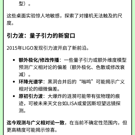
型）。
这些桌面实验惊人地敏感，探索了对撞机无法触及的尺
度。
引力波：量子引力的新窗口
2015年LIGO发现引力波开启了新前沿。
额外极化/修改传播
：一些量子引力或额外维度模型
预测广义相对论的偏差（额外极化、色散或修改衰
减）。
环降光谱学
：黑洞合并后的“嗡鸣”可能揭示广义
相对论的细微偏差。
原初引力波
：大爆炸的涟漪可能带有弦物理的痕
迹，可被未来天文台如LISA或爱因斯坦望远镜探
测。
迄今观测与广义相对论一致
，在当前不确定性范围内，但
更高精度可能揭示惊喜。