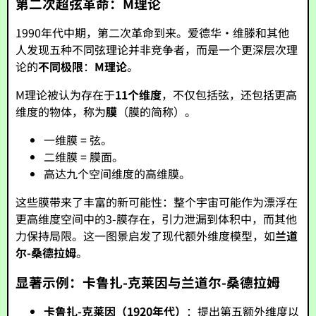
第二次超弦革命：M理论
1990年代中期，第二次革命到来。爱德华·维滕和其他
人发现五种不同弦理论并非竞争者，而是一个更深层次理
论的
不同极限
：
M理论
。
M理论被认为存在于
11个维度
，不仅包括弦，还包括更高
维度的物体，称为
膜
（膜的简称）。
一维膜 = 弦。
二维膜 = 膜面。
高达九个空间维度的高维膜。
这些膜带来了丰富的新可能性：整个宇宙可能作为漂浮在
更高维度空间中的3-膜存在，引力泄漏到体积中，而其他
力保持局限。这一图景启发了现代额外维度模型，如
兰道
尔-桑德拉姆
。
显著示例：卡鲁扎-克莱因与兰道尔-桑德拉姆
卡鲁扎-克莱因（1920年代）
：提出第五额外维度以