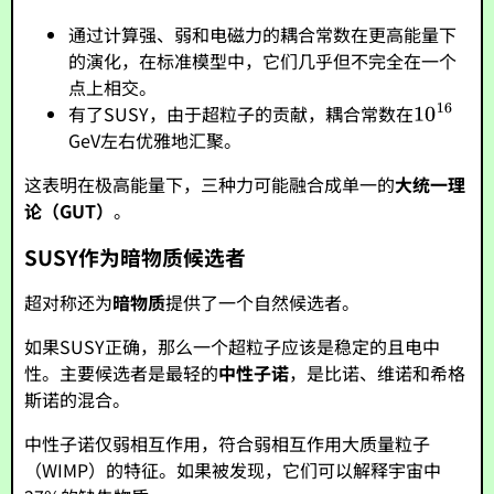
通过计算强、弱和电磁力的耦合常数在更高能量下
的演化，在标准模型中，它们几乎但不完全在一个
点上相交。
有了SUSY，由于超粒子的贡献，耦合常数在
GeV左右优雅地汇聚。
这表明在极高能量下，三种力可能融合成单一的
大统一理
论（GUT）
。
SUSY作为暗物质候选者
超对称还为
暗物质
提供了一个自然候选者。
如果SUSY正确，那么一个超粒子应该是稳定的且电中
性。主要候选者是最轻的
中性子诺
，是比诺、维诺和希格
斯诺的混合。
中性子诺仅弱相互作用，符合弱相互作用大质量粒子
（WIMP）的特征。如果被发现，它们可以解释宇宙中