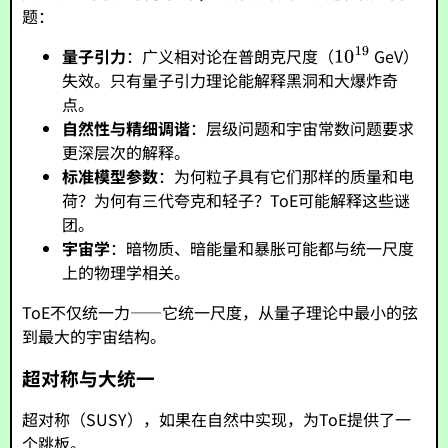
题：
量子引力
：广义相对论在普朗克尺度（
GeV）
失效。只有量子引力理论能解释黑洞和大爆炸奇
点。
自然性与精细调谐
：层级问题和宇宙常数问题要求
更深层次的解释。
标准模型参数
：为何粒子具有它们那样的质量和电
荷？为何有三代夸克和轻子？ToE可能解释这些谜
团。
宇宙学
：暗物质、暗能量和暴胀可能都与统一尺度
上的物理学相关。
ToE不仅统一力——它统一尺度，从量子理论中最小的弦
到最大的宇宙结构。
超对称与大统一
超对称（SUSY），如果在自然中实现，为ToE提供了一
个跳板。