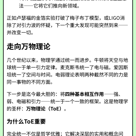
法——它将它们推向新领域。
正如卢瑟福的金箔实验打破了梅子布丁模型，或LIGO消
除了对引力波的怀疑，下一个重大发现可能突然到来——
并改变一切。
走向万物理论
几个世纪以来，物理学通过统一而进步。牛顿将天空与地
球统一于单一引力定律。麦克斯韦统一了电与磁。爱因斯
坦统一了空间与时间。电弱理论表明两种截然不同的力是
同一事物的不同方面。
下一步是迄今最大胆的：将
四种基本相互作用
——强、
弱、电磁和引力——统一于一个一致的框架。这是物理学
的圣杯：
万物理论（ToE）
。
为什么ToE重要
完全统一不仅是哲学优雅；它解决深层的实用和概念问