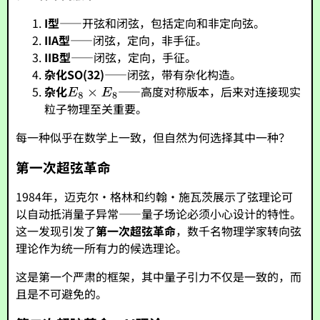
I型
——开弦和闭弦，包括定向和非定向弦。
IIA型
——闭弦，定向，非手征。
IIB型
——闭弦，定向，手征。
杂化SO(32)
——闭弦，带有杂化构造。
杂化
——高度对称版本，后来对连接现实
粒子物理至关重要。
每一种似乎在数学上一致，但自然为何选择其中一种？
第一次超弦革命
1984年，迈克尔·格林和约翰·施瓦茨展示了弦理论可
以自动抵消量子异常——量子场论必须小心设计的特性。
这一发现引发了
第一次超弦革命
，数千名物理学家转向弦
理论作为统一所有力的候选理论。
这是第一个严肃的框架，其中量子引力不仅是一致的，而
且是不可避免的。