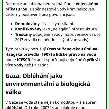
Dokonce ani obloha není volná. Podle
Vojenského
příkazu 158
je sběr dešťové vody kriminalizován.
Cisterny postavené bez povolení jsou:
Demolovány
izraelskými silami.
Konfiskovány
jako „nelegální infrastruktura“.
Trestány
odpojením vody (např. vesnice v roce
2017 ztratila na pět dní celý přívod vody).
Tyto praktiky porušují
Čtvrtou ženevskou úmluvu
,
Haagská pravidla (1907)
a
lidské právo na vodu
podle
ICESCR
. Izraelci spotřebují nejméně
čtyřikrát
více vody
než Palestinci.
Gaza: Obléhání jako
environmentální a biologická
válka
V Gaze se voda stala nejen komoditou – ale zbraní
obléhání
. Od roku 2007 Izrael blokuje nebo