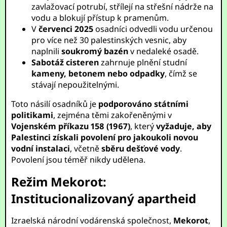
zavlažovací potrubí, střílejí na střešní nádrže na
vodu a blokují přístup k pramenům.
V
červenci 2025
osadníci odvedli vodu určenou
pro více než 30 palestinských vesnic, aby
naplnili
soukromý bazén
v nedaleké osadě.
Sabotáž cisteren
zahrnuje plnění studní
kameny, betonem nebo odpadky
, čímž se
stávají nepoužitelnými.
Toto násilí osadníků je
podporováno státními
politikami
, zejména těmi zakořeněnými v
Vojenském příkazu 158 (1967)
, který
vyžaduje, aby
Palestinci získali povolení pro jakoukoli novou
vodní instalaci
, včetně
sběru dešťové vody
.
Povolení jsou téměř nikdy udělena.
Režim Mekorot:
Institucionalizovaný apartheid
Izraelská národní vodárenská společnost,
Mekorot
,