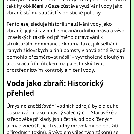
taktiky obklíčení v Gaze zůstává využívání vody jako
zbraně stálou součástí sionistické politiky.
Tento esej sleduje historii zneužívání vody jako
zbraně, její zákaz podle mezinárodního práva a vývoj
izraelských taktik od přímého otravování k
strukturální dominanci. Zkoumá také, jak selhání
raných židovských plánů pomsty v poválečné Evropě
pomohlo přesměrovat násilí – vyvrcholené dlouhým
a pokračujícím útokem na palestinský život
prostřednictvím kontroly a ničení vody.
Voda jako zbraň: Historický
přehled
Úmyslné znečišťování vodních zdrojů bylo dlouho
odsuzováno jako ohavný válečný čin. Starověké a
středověké příklady jsou četné, od obklíčených
armád znečišťujících studny mrtvolami po použití
přírodních toxinů. S vývojem válečných zákonů se