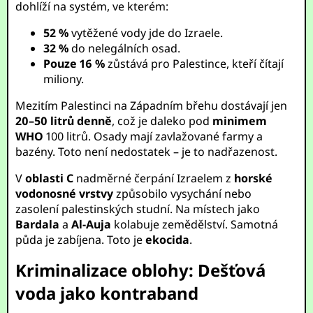
dohlíží na systém, ve kterém:
52 %
vytěžené vody jde do Izraele.
32 %
do nelegálních osad.
Pouze 16 %
zůstává pro Palestince, kteří čítají
miliony.
Mezitím Palestinci na Západním břehu dostávají jen
20–50 litrů denně
, což je daleko pod
minimem
WHO
100 litrů. Osady mají zavlažované farmy a
bazény. Toto není nedostatek – je to nadřazenost.
V
oblasti C
nadměrné čerpání Izraelem z
horské
vodonosné vrstvy
způsobilo vysychání nebo
zasolení palestinských studní. Na místech jako
Bardala
a
Al-Auja
kolabuje zemědělství. Samotná
půda je zabíjena. Toto je
ekocida
.
Kriminalizace oblohy: Dešťová
voda jako kontraband