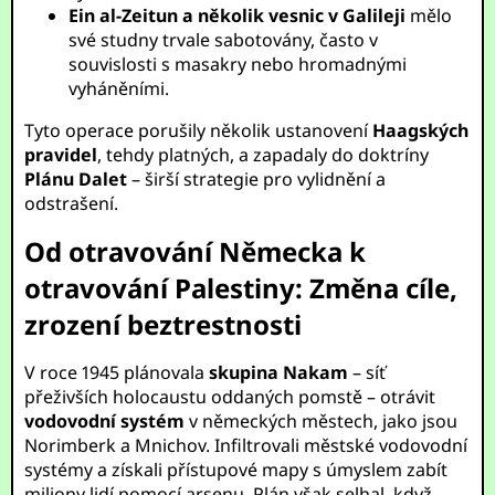
Ein al-Zeitun a několik vesnic v Galileji
mělo
své studny trvale sabotovány, často v
souvislosti s masakry nebo hromadnými
vyháněními.
Tyto operace porušily několik ustanovení
Haagských
pravidel
, tehdy platných, a zapadaly do doktríny
Plánu Dalet
– širší strategie pro vylidnění a
odstrašení.
Od otravování Německa k
otravování Palestiny: Změna cíle,
zrození beztrestnosti
V roce 1945 plánovala
skupina Nakam
– síť
přeživších holocaustu oddaných pomstě – otrávit
vodovodní systém
v německých městech, jako jsou
Norimberk a Mnichov. Infiltrovali městské vodovodní
systémy a získali přístupové mapy s úmyslem zabít
miliony lidí pomocí arsenu. Plán však selhal, když