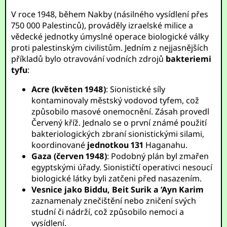
V roce 1948, během Nakby (násilného vysídlení přes
750 000 Palestinců), prováděly izraelské milice a
vědecké jednotky úmyslné operace biologické války
proti palestinským civilistům. Jedním z nejjasnějších
příkladů bylo otravování vodních zdrojů
bakteriemi
tyfu
:
Acre (květen 1948)
: Sionistické síly
kontaminovaly městský vodovod tyfem, což
způsobilo masové onemocnění. Zásah provedl
Červený kříž. Jednalo se o první známé použití
bakteriologických zbraní sionistickými silami,
koordinované
jednotkou 131
Haganahu.
Gaza (červen 1948)
: Podobný plán byl zmařen
egyptskými úřady. Sionističtí operativci nesoucí
biologické látky byli zatčeni před nasazením.
Vesnice jako Biddu, Beit Surik a ’Ayn Karim
zaznamenaly znečištění nebo zničení svých
studní či nádrží, což způsobilo nemoci a
vysídlení.