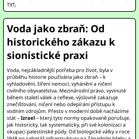
TXT
,
Voda jako zbraň: Od
historického zákazu k
sionistické praxi
Voda, nejzákladnější potřeba pro život, byla v
průběhu historie používána jako zbraň – k
vyhladovění, šíření nemocí, vyhánění a ničení
civilního obyvatelstva. Mezinárodní právo, vyvinuté
během staletí válek a reflexe, výslovně zakazuje
znečišťování, ničení nebo odepírání přístupu k
vodním zdrojům. Přesto v moderní době nacházíme
stát –
Izrael
– který tyto normy opakovaně porušuje,
jak historicky, tak systematicky, při své kolonizaci a
okupaci palestinské půdy. Od biologické války v roce
1948 po sabotáž infrastruktury na Západním břehu a