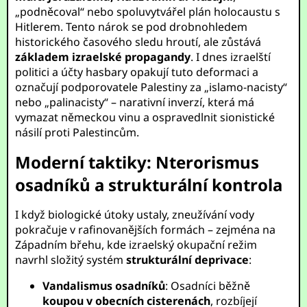
„podněcoval“ nebo spoluvytvářel plán holocaustu s
Hitlerem. Tento nárok se pod drobnohledem
historického časového sledu hroutí, ale zůstává
základem izraelské propagandy
. I dnes izraelští
politici a účty hasbary opakují tuto deformaci a
označují podporovatele Palestiny za „islamo-nacisty“
nebo „palinacisty“ – narativní inverzí, která má
vymazat německou vinu a ospravedlnit sionistické
násilí proti Palestincům.
Moderní taktiky: Nterorismus
osadníků a strukturální kontrola
I když biologické útoky ustaly, zneužívání vody
pokračuje v rafinovanějších formách – zejména na
Západním břehu, kde izraelský okupační režim
navrhl složitý systém
strukturální deprivace
:
Vandalismus osadníků
: Osadníci běžně
koupou v obecních cisterenách
, rozbíjejí