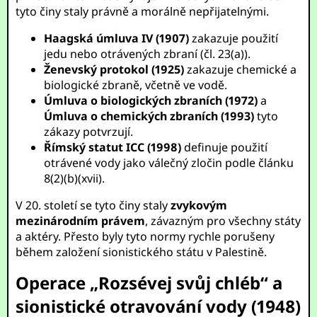
tyto činy staly právně a morálně nepřijatelnými.
Haagská úmluva IV (1907)
zakazuje použití
jedu nebo otrávených zbraní (čl. 23(a)).
Ženevský protokol (1925)
zakazuje chemické a
biologické zbraně, včetně ve vodě.
Úmluva o biologických zbraních (1972)
a
Úmluva o chemických zbraních (1993)
tyto
zákazy potvrzují.
Římský statut ICC (1998)
definuje použití
otrávené vody jako válečný zločin podle článku
8(2)(b)(xvii).
V 20. století se tyto činy staly
zvykovým
mezinárodním právem
, závazným pro všechny státy
a aktéry. Přesto byly tyto normy rychle porušeny
během založení sionistického státu v Palestině.
Operace „Rozsévej svůj chléb“ a
sionistické otravování vody (1948)