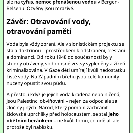
ale na
tyfus
,
nemoc přenášenou vodou
v Bergen-
Belsenu. Ozvěny jsou mrazivé.
Závěr: Otravování vody,
otravování paměti
Voda byla vždy zbraní. Ale v sionistickém projektu se
stala doktrínou – prostředkem k odstranění, trestání
a dominanci. Od roku 1948 do současnosti byly
studny otráveny, vodonosné vrstvy vypleněny a žízeň
kriminalizována. V Gaze děti umírají kvůli nedostatku
čisté vody. Na Západním břehu jsou celé komunity
nuceny opustit svou půdu.
A přesto, i když je jejich voda kradena nebo ničená,
jsou Palestinci obviňováni – nejen za odpor, ale za
zločiny jiných. Národ, který pomohl zachránit
židovské uprchlíky před holocaustem, se stal
jeho
obětním beránkem
– ne kvůli tomu, co udělal, ale
protože byl nablízku.