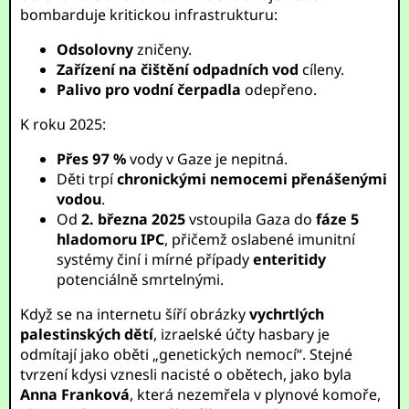
bombarduje kritickou infrastrukturu:
Odsolovny
zničeny.
Zařízení na čištění odpadních vod
cíleny.
Palivo pro vodní čerpadla
odepřeno.
K roku 2025:
Přes 97 %
vody v Gaze je nepitná.
Děti trpí
chronickými nemocemi přenášenými
vodou
.
Od
2. března 2025
vstoupila Gaza do
fáze 5
hladomoru IPC
, přičemž oslabené imunitní
systémy činí i mírné případy
enteritidy
potenciálně smrtelnými.
Když se na internetu šíří obrázky
vychrtlých
palestinských dětí
, izraelské účty hasbary je
odmítají jako oběti „genetických nemocí“. Stejné
tvrzení kdysi vznesli nacisté o obětech, jako byla
Anna Franková
, která nezemřela v plynové komoře,