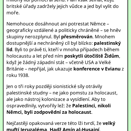
britské úřady zadržely jejich vůdce a jed byl vylit do
moře.
Nemohouce dosáhnout ani potrestat Němce –
geograficky vzdálené a politicky chráněné – se hněv
skupiny nerozplynul. Byl
přesměrován
. Mnohem
dostupnější a nechráněný cíl byl blízko:
palestinský
lid
. Byli to právě ti, kteří v mnoha případech během
holocaustu a let před ním
poskytli útočiště Židům
,
když je žádný západní stát – včetně USA a Velké
Británie – nepřijal, jak ukazuje
konference v Evianu
z
roku 1938.
Jen o tři roky později sionistické síly otrávily
palestinské studny – ne jako pomstu za holocaust,
ale jako nástroj kolonizace a vysídlení. Aby to
ospravedlnily, vytvořily lež: že
Palestinci, nikoli
Němci, byli zodpovědní za holocaust
.
Nejčastěji opakovaná verze této lži tvrdí, že
velký
muftí Jeruzaléma, Hadž Amín al-Husajní
,