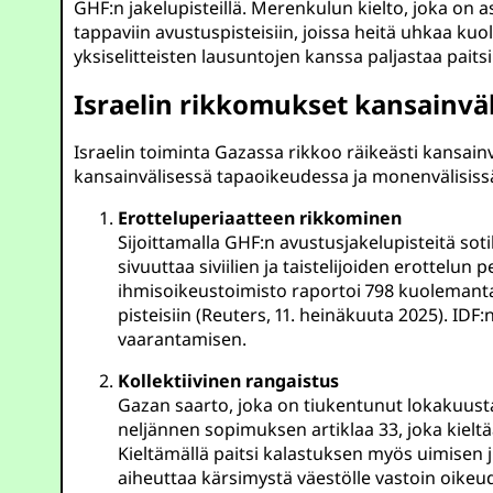
GHF:n jakelupisteillä. Merenkulun kielto, joka on a
tappaviin avustuspisteisiin, joissa heitä uhkaa ku
yksiselitteisten lausuntojen kanssa paljastaa pai
Israelin rikkomukset kansainväl
Israelin toiminta Gazassa rikkoo räikeästi kansain
kansainvälisessä tapaoikeudessa ja monenvälisiss
Erotteluperiaatteen rikkominen
Sijoittamalla GHF:n avustusjakelupisteitä soti
sivuuttaa siviilien ja taistelijoiden erottelu
ihmisoikeustoimisto raportoi 798 kuolemantap
pisteisiin (Reuters, 11. heinäkuuta 2025). IDF
vaarantamisen.
Kollektiivinen rangaistus
Gazan saarto, joka on tiukentunut lokakuusta
neljännen sopimuksen artiklaa 33, joka kieltä
Kieltämällä paitsi kalastuksen myös uimisen
aiheuttaa kärsimystä väestölle vastoin oikeude