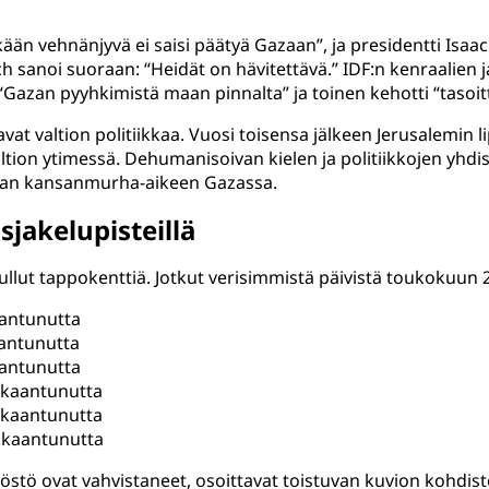
ikään vehnänjyvä ei saisi päätyä Gazaan”, ja presidentti Isaac
isch sanoi suoraan: “Heidät on hävitettävä.” IDF:n kenraalien
Gazan pyyhkimistä maan pinnalta” ja toinen kehotti “taso
vat valtion politiikkaa. Vuosi toisensa jälkeen Jerusalemin 
altion ytimessä. Dehumanisoivan kielen ja politiikkojen yhdis
olevan kansanmurha-aikeen Gazassa.
jakelupisteillä
llut tappokenttiä. Jotkut verisimmistä päivistä toukokuun 2
aantunutta
aantunutta
aantunutta
ukkaantunutta
ukkaantunutta
ukkaantunutta
löstö ovat vahvistaneet, osoittavat toistuvan kuvion kohdis