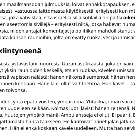
sen maailmansodan julmuuksia, loivat ennakkotapauksen, e
taisesti vastuussa laittomasta käytöksestä, erityisesti kun 
joka vahvistaa, että israelilaisilla sotilailla on paitsi
oike
eettomia siviilejä – erityisesti niitä, jotka hakevat huma
ksiä, niiden antajat komentajat ja politiikan mahdollistanut
data kansan raunioihin, jolta on evätty ruoka, vesi ja ihmisa
kiintyneenä
sestä ystävästäni, nuoresta Gazan asukkaasta, joka on vain
yt yksin raunioiden keskellä, etsien ruokaa, kävelen unissa
tensä vapisten nälästä; hänen näkönsä sumentui; hänen hen
änen kehoaan. Hänellä ei ollut vaihtoehtoa. Hän käveli – t
en toivonsa.
, yhtä epätoivoisten, ympäröimä. Yhtäkkiä, ilman varoitust
tten uudelleen selkään. Kolmas luoti lävisti hänen reitensä
huutojen ympäröimänä. Ambulansseja ei ollut. Ei paarit. Ei
ät jättämästä häntä taakseen. He kantoivat hänet jalan jatk
n. Hän ei ehkä koskaan kävele uudelleen. Mutta hän selvisi.