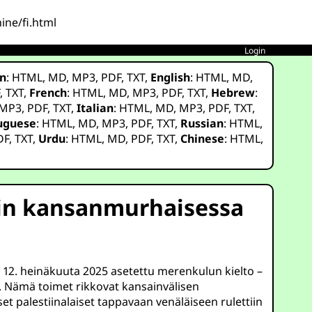
ine/fi.html
Login
n
:
HTML
,
MD
,
MP3
,
PDF
,
TXT
,
English
:
HTML
,
MD
,
F
,
TXT
,
French
:
HTML
,
MD
,
MP3
,
PDF
,
TXT
,
Hebrew
:
MP3
,
PDF
,
TXT
,
Italian
:
HTML
,
MD
,
MP3
,
PDF
,
TXT
,
uguese
:
HTML
,
MD
,
MP3
,
PDF
,
TXT
,
Russian
:
HTML
,
DF
,
TXT
,
Urdu
:
HTML
,
MD
,
PDF
,
TXT
,
Chinese
:
HTML
,
lin kansanmurhaisessa
ja 12. heinäkuuta 2025 asetettu merenkulun kielto –
ta. Nämä toimet rikkovat kansainvälisen
et palestiinalaiset tappavaan venäläiseen rulettiin