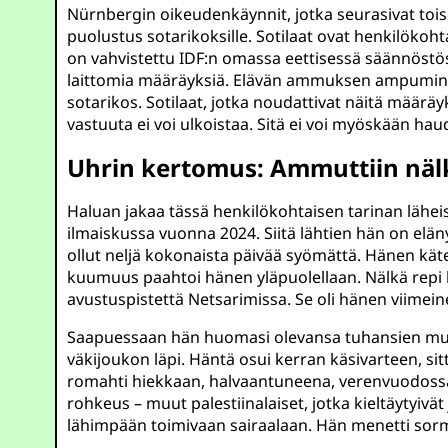
Nürnbergin oikeudenkäynnit, jotka seurasivat toi
puolustus sotarikoksille. Sotilaat ovat henkilökoh
on vahvistettu IDF:n omassa eettisessä säännöstössä, 
laittomia määräyksiä. Elävän ammuksen ampuminen as
sotarikos. Sotilaat, jotka noudattivat näitä määräy
vastuuta ei voi ulkoistaa. Sitä ei voi myöskään hau
Uhrin kertomus: Ammuttiin näl
Haluan jakaa tässä henkilökohtaisen tarinan lähei
ilmaiskussa vuonna 2024. Siitä lähtien hän on elän
ollut neljä kokonaista päivää syömättä. Hänen kä
kuumuus paahtoi hänen yläpuolellaan. Nälkä repi h
avustuspistettä Netsarimissa. Se oli hänen viimein
Saapuessaan hän huomasi olevansa tuhansien muiden
väkijoukon läpi. Häntä osui kerran käsivarteen, si
romahti hiekkaan, halvaantuneena, verenvuodossa, 
rohkeus – muut palestiinalaiset, jotka kieltäytyiv
lähimpään toimivaan sairaalaan. Hän menetti sorme