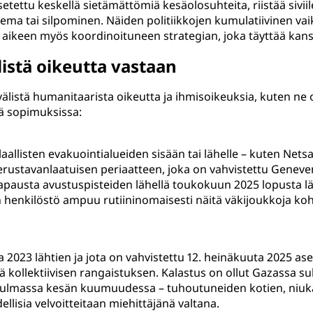
setettu keskellä sietämättömiä kesäolosuhteita, riistää sivii
olema tai silpominen. Näiden politiikkojen kumulatiivinen va
tsi aikeen myös koordinoituneen strategian, joka täyttää k
istä oikeutta vastaan
välistä humanitaarista oikeutta ja ihmisoikeuksia, kuten n
ä sopimuksissa:
laallisten evakuointialueiden sisään tai lähelle – kuten Netsa
n perustavanlaatuisen periaatteen, joka on vahvistettu Geneve
austa avustuspisteiden lähellä toukokuun 2025 lopusta läht
:n henkilöstö ampuu rutiininomaisesti näitä väkijoukkoja kohti
 2023 lähtien ja jota on vahvistettu 12. heinäkuuta 2025 as
ä kollektiivisen rangaistuksen. Kalastus on ollut Gazassa su
 julmassa kesän kuumuudessa – tuhoutuneiden kotien, niuka
llisia velvoitteitaan miehittäjänä valtana.