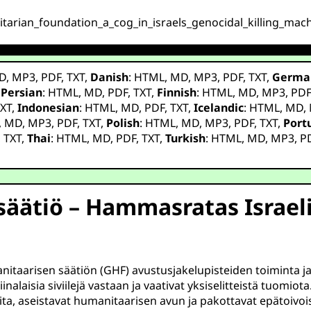
itarian_foundation_a_cog_in_israels_genocidal_killing_mach
D
,
MP3
,
PDF
,
TXT
,
Danish
:
HTML
,
MD
,
MP3
,
PDF
,
TXT
,
Germa
,
Persian
:
HTML
,
MD
,
PDF
,
TXT
,
Finnish
:
HTML
,
MD
,
MP3
,
PD
XT
,
Indonesian
:
HTML
,
MD
,
PDF
,
TXT
,
Icelandic
:
HTML
,
MD
,
,
MD
,
MP3
,
PDF
,
TXT
,
Polish
:
HTML
,
MD
,
MP3
,
PDF
,
TXT
,
Port
,
TXT
,
Thai
:
HTML
,
MD
,
PDF
,
TXT
,
Turkish
:
HTML
,
MD
,
MP3
,
P
säätiö – Hammasratas Israe
manitaarisen säätiön (GHF) avustusjakelupisteiden toiminta 
alaisia siviilejä vastaan ja vaativat yksiselitteistä tuomio
ta, aseistavat humanitaarisen avun ja pakottavat epätoivois