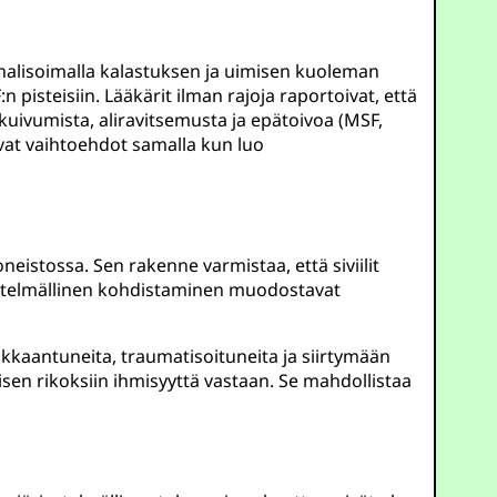
nalisoimalla kalastuksen ja uimisen kuoleman
:n pisteisiin. Lääkärit ilman rajoja raportoivat, että
kuivumista, aliravitsemusta ja epätoivoa (MSF,
avat vaihtoehdot samalla kun luo
istossa. Sen rakenne varmistaa, että siviilit
ärjestelmällinen kohdistaminen muodostavat
kkaantuneita, traumatisoituneita ja siirtymään
lisen rikoksiin ihmisyyttä vastaan. Se mahdollistaa