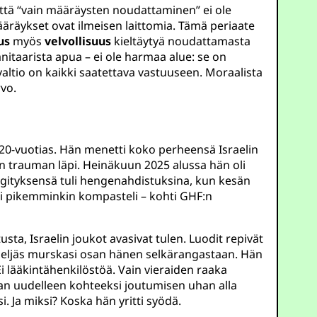
ttä “vain määräysten noudattaminen” ei ole
määräykset ovat ilmeisen laittomia. Tämä periaate
us
myös
velvollisuus
kieltäytyä noudattamasta
nitaarista apua – ei ole harmaa alue: se on
 valtio on kaikki saatettava vastuuseen. Moraalista
rvo.
 20-vuotias. Hän menetti koko perheensä Israelin
an trauman läpi. Heinäkuun 2025 alussa hän oli
gityksensä tuli hengenahdistuksina, kun kesän
ai pikemminkin kompasteli – kohti GHF:n
a, Israelin joukot avasivat tulen. Luodit repivät
. Neljäs murskasi osan hänen selkärangastaan. Hän
 lääkintähenkilöstöä. Vain vieraiden raaka
uvan uudelleen kohteeksi joutumisen uhan alla
 Ja miksi? Koska hän yritti syödä.