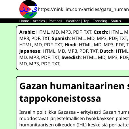
https://ninkilim.com/articles/gaza_human
Home
|
Articles
|
Postings
|
Weather
|
Top
|
Trending
|
Status
Arabic
:
HTML
,
MD
,
MP3
,
PDF
,
TXT
,
Czech
:
HTML
,
M
MP3
,
PDF
,
TXT
,
Spanish
:
HTML
,
MD
,
MP3
,
PDF
,
TXT
HTML
,
MD
,
PDF
,
TXT
,
Hindi
:
HTML
,
MD
,
MP3
,
PDF
,
T
Japanese
:
HTML
,
MD
,
MP3
,
PDF
,
TXT
,
Dutch
:
HTML
MD
,
MP3
,
PDF
,
TXT
,
Swedish
:
HTML
,
MD
,
MP3
,
PDF
MD
,
MP3
,
PDF
,
TXT
,
Gazan humanitaarinen 
tappokoneistossa
Israelin politiikka Gazassa – erityisesti Gazan hu
muodostavat järjestelmällisen hyökkäyksen palestiin
humanitaarisen oikeuden (IHL) keskeisiä periaattei