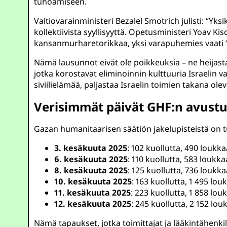
tuhoamiseen.
Valtiovarainministeri Bezalel Smotrich julisti: “Yks
kollektiivista syyllisyyttä. Opetusministeri Yoav K
kansanmurharetorikkaa, yksi varapuhemies vaati “
Nämä lausunnot eivät ole poikkeuksia – ne heijasta
jotka korostavat eliminoinnin kulttuuria Israelin v
siviilielämää, paljastaa Israelin toimien takana 
Verisimmät päivät GHF:n avustus
Gazan humanitaarisen säätiön jakelupisteistä on tu
3. kesäkuuta 2025
: 102 kuollutta, 490 loukk
6. kesäkuuta 2025
: 110 kuollutta, 583 loukk
8. kesäkuuta 2025
: 125 kuollutta, 736 loukk
10. kesäkuuta 2025
: 163 kuollutta, 1 495 lo
11. kesäkuuta 2025
: 223 kuollutta, 1 858 lo
12. kesäkuuta 2025
: 245 kuollutta, 2 152 lo
Nämä tapaukset, jotka toimittajat ja lääkintähenki