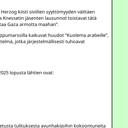
 Herzog kiisti siviilien syyttömyyden väittäen
 ja Knessetin jäsenten lausunnot toistavat tätä
ittaa Gaza armotta maahan”.
lippumarssilla kaikuvat huudot “Kuolema arabeille”,
telmä, jotka järjestelmällisesti tuhoavat
025 lopusta lähtien ovat:
tetusta tulituksesta avunhakijoihin kokoontuneita