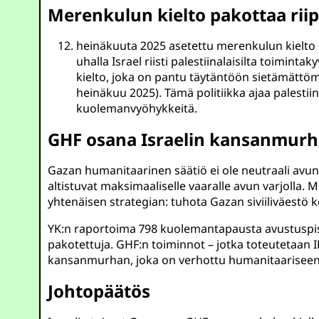
Merenkulun kielto pakottaa rii
heinäkuuta 2025 asetettu merenkulun kielto 
uhalla Israel riisti palestiinalaisilta toiminta
kielto, joka on pantu täytäntöön sietämättömä
heinäkuu 2025). Tämä politiikka ajaa palesti
kuolemanvyöhykkeitä.
GHF osana Israelin kansanmurh
Gazan humanitaarinen säätiö ei ole neutraali avun
altistuvat maksimaaliselle vaaralle avun varjolla.
yhtenäisen strategian: tuhota Gazan siviiliväestö k
YK:n raportoima 798 kuolemantapausta avustuspiste
pakotettuja. GHF:n toiminnot – jotka toteutetaan ID
kansanmurhan, joka on verhottu humanitaariseen 
Johtopäätös