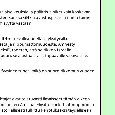
laisoikeuksia ja poliittisia oikeuksia koskevan
sten kanssa GHF:n avustuspisteillä nämä toimet
misyyttä vastaan.
DF:n turvallisuudella ja yksityisillä
uudesta ja riippumattomuudesta. Amnesty
si”, todeten, että se rikkoo Israelin
un, se altistaa siviilit tappavalle väkivallalle,
n fyysinen tuho”, mikä on suora rikkomus vuoden
ohtajat ovat toistuvasti ilmaisseet tämän aikeen
rintöministeri Amichai Eliyahu ehdotti atomipommin
oriallisesti tulkittu kehotukseksi täydelliseen