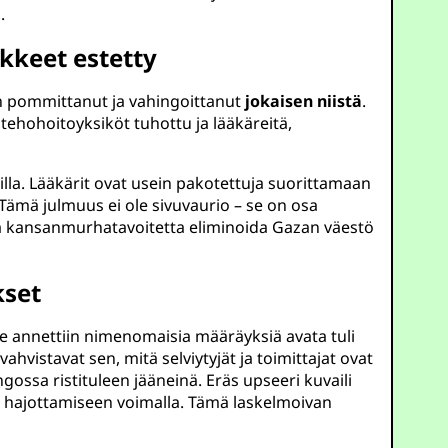
.
kkeet estetty
l on pommittanut ja vahingoittanut
jokaisen niistä
.
 tehohoitoyksiköt tuhottu ja lääkäreitä,
illa. Lääkärit ovat usein pakotettuja suorittamaan
 Tämä julmuus ei ole sivuvaurio – se on osa
paa kansanmurhatavoitetta eliminoida Gazan väestö
kset
ille annettiin nimenomaisia määräyksiä avata tuli
hvistavat sen, mitä selviytyjät ja toimittajat ovat
ngossa ristituleen jääneinä. Eräs upseeri kuvaili
en hajottamiseen voimalla. Tämä laskelmoivan