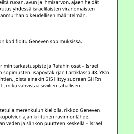
leiltä ruoan, avun ja ihmisarvon, ajaen heidät
ikutus yhdessä israelilaisten viranomaisten
ansanmurhan oikeudellisen määritelmän.
e on kodifioitu Geneven sopimuksissa,
rimin tarkastuspiste ja Rafahin osat – Israel
n sopimusten lisäpöytäkirjan I artiklassa 48. YK:n
ien, joista ainakin 615 liittyy suoraan GHF:n
, mikä vahvistaa siviilien tahallisen
etetulla merenkulun kiellolla, rikkoo Geneven
kupolvien ajan kriittinen ravinnonlähde.
n veden ja sähkön puutteen keskellä – Israel