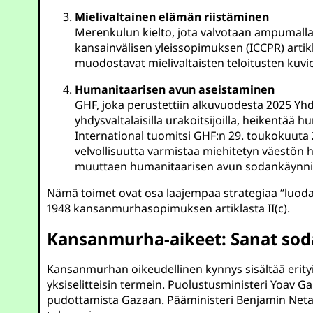
Mielivaltainen elämän riistäminen
Merenkulun kielto, jota valvotaan ampumalla 
kansainvälisen yleissopimuksen (ICCPR) arti
muodostavat mielivaltaisten teloitusten kuv
Humanitaarisen avun aseistaminen
GHF, joka perustettiin alkuvuodesta 2025 Yhdysv
yhdysvaltalaisilla urakoitsijoilla, heikentä
International tuomitsi GHF:n 29. toukokuuta 2
velvollisuutta varmistaa miehitetyn väestön hyv
muuttaen humanitaarisen avun sodankäynnin
Nämä toimet ovat osa laajempaa strategiaa “luoda
1948 kansanmurhasopimuksen artiklasta II(c).
Kansanmurha-aikeet: Sanat sod
Kansanmurhan oikeudellinen kynnys sisältää erityise
yksiselitteisin termein. Puolustusministeri Yoav Ga
pudottamista Gazaan. Pääministeri Benjamin Netanj