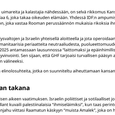
uimareita ja kalastajia nähdessään, on selvä rikkomus Kansa
klaa 6, joka takaa oikeuden elämään. Yhdessä IDF:n ampumi
ion, joka vastaa Rooman perussäännön mukaisia rikoksia ih
altojen ja Israelin yhteisellä aloitteella ja jota operoidaan I
ä humanitaarisia periaatteita neutraaliudesta, puolueettom
025 antamassaan lausunnossa “laittomaksi ja epäinhimillisek
invointi. Sen sijaan, että GHF tarjoaisi turvallisen pääsyn apu
 välineeksi.
 elinolosuhteita, jotka on suunniteltu aiheuttamaan kansa
an takana
n aikeen vaatimuksen. Israelin poliittiset ja sotilaalliset j
llant kuvaili palestiinalaisia “ihmiseläimiksi”, kun taas pe
ahu viittasi Raamatun käskyyn “muista Amalek”, joka on hist