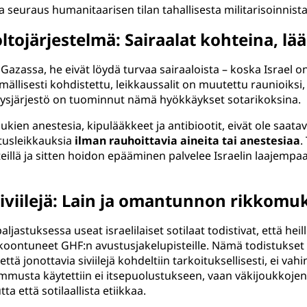
 seuraus humanitaarisen tilan tahallisesta militarisoinnista
ojärjestelmä: Sairaalat kohteina, lää
lla Gazassa, he eivät löydä turvaa sairaaloista – koska Israe
ällisesti kohdistettu, leikkaussalit on muutettu raunioiksi,
rveysjärjestö on tuominnut nämä hyökkäykset sotarikoksina.
ien anestesia, kipulääkkeet ja antibiootit, eivät ole saatav
stusleikkauksia
ilman rauhoittavia aineita tai anestesiaa
.
teillä ja sitten hoidon epääminen palvelee Israelin laajem
iviilejä: Lain ja omantunnon rikkomu
jastuksessa useat israelilaiset sotilaat todistivat, että he
okoontuneet GHF:n avustusjakelupisteille. Nämä todistukset va
ä jonottavia siviilejä kohdeltiin tarkoituksellisesti, ei vahi
 ammusta käytettiin ei itsepuolustukseen, vaan väkijoukkoj
a että sotilaallista etiikkaa.