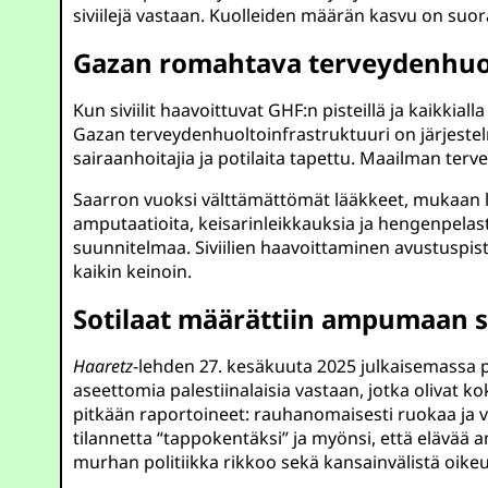
siviilejä vastaan. Kuolleiden määrän kasvu on suora
Gazan romahtava terveydenhuolt
Kun siviilit haavoittuvat GHF:n pisteillä ja kaikkia
Gazan terveydenhuoltoinfrastruktuuri on järjestelm
sairaanhoitajia ja potilaita tapettu. Maailman te
Saarron vuoksi välttämättömät lääkkeet, mukaan luk
amputaatioita, keisarinleikkauksia ja hengenpela
suunnitelmaa. Siviilien haavoittaminen avustuspis
kaikin keinoin.
Sotilaat määrättiin ampumaan s
Haaretz
-lehden 27. kesäkuuta 2025 julkaisemassa pal
aseettomia palestiinalaisia vastaan, jotka olivat k
pitkään raportoineet: rauhanomaisesti ruokaa ja vett
tilannetta “tappokentäksi” ja myönsi, että elävää
murhan politiikka rikkoo sekä kansainvälistä oikeutt