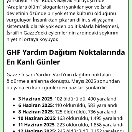
yansıtıyor. Yıl yıl Kudüs Bayrak Yürüyüşü’nde
“Araplara ölüm” sloganları yankılanıyor ve İsrail
devletinin özünde bir yok etme kültürü olduğunu
vurguluyor. İnsanlıktan çıkaran dilin, sivil yaşamı
sistematik olarak yok eden politikalarla birleşmesi,
İsrail’in Gazze’deki eylemlerinin ardındaki soykırım
niyetini ortaya koyuyor.
GHF Yardım Dağıtım Noktalarında
En Kanlı Günler
Gazze İnsani Yardım Vakfı’nın dağıtım noktaları
öldürme alanlarına dönüştü. Mayıs 2025 sonundan
bu yana en kanlı günlerden bazıları şunlardır:
3 Haziran 2025
: 102 öldürüldü, 490 yaralandı
6 Haziran 2025
: 110 öldürüldü, 583 yaralandı
8 Haziran 2025
: 125 öldürüldü, 736 yaralandı
10 Haziran 2025
: 163 öldürüldü, 1,495 yaralandı
11 Haziran 2025
: 223 öldürüldü, 1,858 yaralandı
12 Haziran 2025
: 245 öldürüldü, 2,152 yaralandı