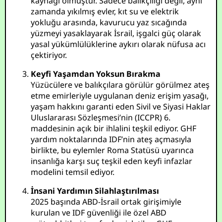
kaynağı olmuştur. Sadece balıkçılığı değil, aynı
zamanda yıkılmış evler, kıt su ve elektrik
yokluğu arasında, kavurucu yaz sıcağında
yüzmeyi yasaklayarak İsrail, işgalci güç olarak
yasal yükümlülüklerine aykırı olarak nüfusa acı
çektiriyor.
Keyfi Yaşamdan Yoksun Bırakma
Yüzücülere ve balıkçılara görülür görülmez ateş
etme emirleriyle uygulanan deniz erişim yasağı,
yaşam hakkını garanti eden Sivil ve Siyasi Haklar
Uluslararası Sözleşmesi’nin (ICCPR) 6.
maddesinin açık bir ihlalini teşkil ediyor. GHF
yardım noktalarında IDF’nin ateş açmasıyla
birlikte, bu eylemler Roma Statüsü uyarınca
insanlığa karşı suç teşkil eden keyfi infazlar
modelini temsil ediyor.
İnsani Yardımın Silahlaştırılması
2025 başında ABD-İsrail ortak girişimiyle
kurulan ve IDF güvenliği ile özel ABD