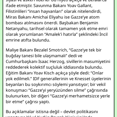
ifade etmiştir. Savunma Bakanı Yoav Gallant,
Filistinlileri “insan hayvanları” olarak nitelendirdi,
Miras Bakanı Amichai Eliyahu ise Gazze’ye atom
bombası atılmasını önerdi. Başbakan Benjamin
Netanyahu, tarihsel olarak tamamen yok etme emri
olarak yorumlanan “Amalek’i hatırla” şeklindeki İncil
emrine atıfta bulundu.
Maliye Bakanı Bezalel Smotrich, “Gazze’ye tek bir
buğday tanesi bile ulaşmamalı” dedi ve
Cumhurbaşkanı Isaac Herzog, sivillerin masumiyetini
reddederek kolektif suçluluk iddiasında bulundu.
Eğitim Bakanı Yoav Kisch açıkça şöyle dedi: “Onlar
yok edilmeli.” IDF generallerinin ve Knesset üyelerinin
beyanları bu soykırımcı söylemi yansıtıyor; bir vekil
konuşmacı “Gazze’yi yeryüzünden silme” çağrısında
bulunurken, bir diğeri “Gazze’yi merhametsizce yerle
bir etme” çağrısı yaptı.
Bu açıklamalar istisna değil – devlet politikasını