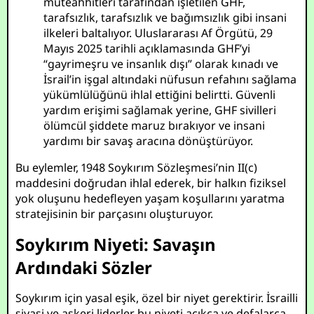
müteahhitleri tarafından işletilen GHF,
tarafsızlık, tarafsızlık ve bağımsızlık gibi insani
ilkeleri baltalıyor. Uluslararası Af Örgütü, 29
Mayıs 2025 tarihli açıklamasında GHF’yi
“gayrimeşru ve insanlık dışı” olarak kınadı ve
İsrail’in işgal altındaki nüfusun refahını sağlama
yükümlülüğünü ihlal ettiğini belirtti. Güvenli
yardım erişimi sağlamak yerine, GHF sivilleri
ölümcül şiddete maruz bırakıyor ve insani
yardımı bir savaş aracına dönüştürüyor.
Bu eylemler, 1948 Soykırım Sözleşmesi’nin II(c)
maddesini doğrudan ihlal ederek, bir halkın fiziksel
yok oluşunu hedefleyen yaşam koşullarını yaratma
stratejisinin bir parçasını oluşturuyor.
Soykırım Niyeti: Savaşın
Ardındaki Sözler
Soykırım için yasal eşik, özel bir niyet gerektirir. İsrailli
siyasi ve askeri liderler bu niyeti açıkça ve defalarca