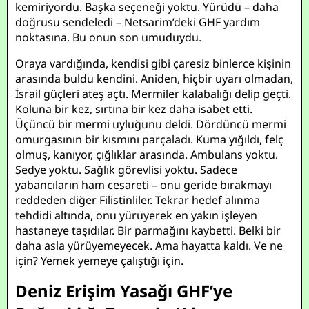
kemiriyordu. Başka seçeneği yoktu. Yürüdü – daha
doğrusu sendeledi – Netsarim’deki GHF yardım
noktasına. Bu onun son umuduydu.
Oraya vardığında, kendisi gibi çaresiz binlerce kişinin
arasında buldu kendini. Aniden, hiçbir uyarı olmadan,
İsrail güçleri ateş açtı. Mermiler kalabalığı delip geçti.
Koluna bir kez, sırtına bir kez daha isabet etti.
Üçüncü bir mermi uyluğunu deldi. Dördüncü mermi
omurgasının bir kısmını parçaladı. Kuma yığıldı, felç
olmuş, kanıyor, çığlıklar arasında. Ambulans yoktu.
Sedye yoktu. Sağlık görevlisi yoktu. Sadece
yabancıların ham cesareti – onu geride bırakmayı
reddeden diğer Filistinliler. Tekrar hedef alınma
tehdidi altında, onu yürüyerek en yakın işleyen
hastaneye taşıdılar. Bir parmağını kaybetti. Belki bir
daha asla yürüyemeyecek. Ama hayatta kaldı. Ve ne
için? Yemek yemeye çalıştığı için.
Deniz Erişim Yasağı GHF’ye