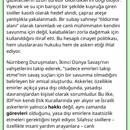
gazetecilerin uzun süredir bildirdiklerini doğruluyor:
Yiyecek ve su için barışçıl bir şekilde kuyruğa giren
siviller kasıtlı olarak hedef alındı, çapraz ateşe
yanlışlıkla yakalanmadı. Bir subay sahneyi “öldürme
alanı” olarak tanımladı ve canlı mühimmatın kendini
savunma için değil, kalabalıkları zorla dağıtmak için
kullanıldığını itiraf etti. Bu hesaplı cinayet politikası,
hem uluslararası hukuku hem de askeri etiği ihlal
ediyor.
Nürnberg Duruşmaları, İkinci Dünya Savaşı’nın
vahşetlerini takip ederek, “sadece emirleri takip
etme”nin savaş suçları için bir savunma olmadığını
belirleyen bir emsal oluşturdu. Askerler, özellikle
emirler açıkça yasa dışı olduğunda, yasadışı
davranışlardan kişisel olarak sorumludur. Bu ilke,
IDF’nin kendi Etik Kurallarında yer alıyor ve İsrailli
askerlerin yalnızca
hakkı
değil, aynı zamanda
görevleri
olduğunu, yasa dışı emirlere itaatsizlik
etmeleri gerektiğini teyit ediyor. Silahsız sivillere –
özellikle insani yardım arayanlara – canlı