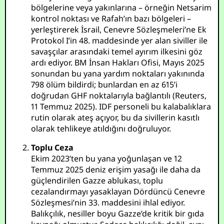
bölgelerine veya yakınlarına – örneğin Netsarim
kontrol noktası ve Rafah’ın bazı bölgeleri –
yerleştirerek İsrail, Cenevre Sözleşmeleri’ne Ek
Protokol I’in 48. maddesinde yer alan siviller ile
savaşçılar arasındaki temel ayırım ilkesini göz
ardı ediyor. BM İnsan Hakları Ofisi, Mayıs 2025
sonundan bu yana yardım noktaları yakınında
798 ölüm bildirdi; bunlardan en az 615’i
doğrudan GHF noktalarıyla bağlantılı (Reuters,
11 Temmuz 2025). IDF personeli bu kalabalıklara
rutin olarak ateş açıyor, bu da sivillerin kasıtlı
olarak tehlikeye atıldığını doğruluyor.
Toplu Ceza
Ekim 2023’ten bu yana yoğunlaşan ve 12
Temmuz 2025 deniz erişim yasağı ile daha da
güçlendirilen Gazze ablukası, toplu
cezalandırmayı yasaklayan Dördüncü Cenevre
Sözleşmesi’nin 33. maddesini ihlal ediyor.
Balıkçılık, nesiller boyu Gazze’de kritik bir gıda